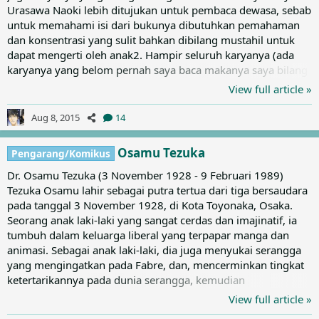
Urasawa Naoki lebih ditujukan untuk pembaca dewasa, sebab
untuk memahami isi dari bukunya dibutuhkan pemahaman
dan konsentrasi yang sulit bahkan dibilang mustahil untuk
dapat mengerti oleh anak2. Hampir seluruh karyanya (ada
karyanya yang belom pernah saya baca makanya saya bilang
hampir) bertemakan kisah thriller rumit yang bisa bikin
View full article »
pusing. Berikut beberapa karya besat beliau : 1. Monster
Menurut saya, komik ini 1 dari 2 Masterpiece beliau. Berkisah
Aug 8, 2015
14
tentang dr. Kenzo Tenma yang mengoperasi anak laki-laki
bernama Johan Liebert yg tertembak dikepalanya. Setelah...
Osamu Tezuka
Pengarang/Komikus
Dr. Osamu Tezuka (3 November 1928 - 9 Februari 1989)
Tezuka Osamu lahir sebagai putra tertua dari tiga bersaudara
pada tanggal 3 November 1928, di Kota Toyonaka, Osaka.
Seorang anak laki-laki yang sangat cerdas dan imajinatif, ia
tumbuh dalam keluarga liberal yang terpapar manga dan
animasi. Sebagai anak laki-laki, dia juga menyukai serangga
yang mengingatkan pada Fabre, dan, mencerminkan tingkat
ketertarikannya pada dunia serangga, kemudian
memasukkan ideogram untuk "serangga" ke dalam nama
View full article »
penanya. Setelah mengembangkan pemahaman yang intens