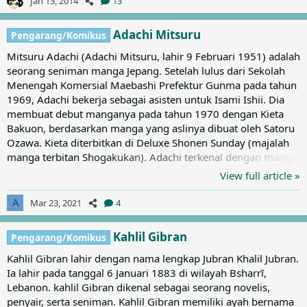
Jan 13, 2014
13
Ketika Bob berusia sembilan tahun, ia menemukan sebuah
mesin ketik tua di atas loteng. Penemuan yang...
Adachi Mitsuru
Pengarang/Komikus
Mitsuru Adachi (Adachi Mitsuru, lahir 9 Februari 1951) adalah
seorang seniman manga Jepang. Setelah lulus dari Sekolah
Menengah Komersial Maebashi Prefektur Gunma pada tahun
1969, Adachi bekerja sebagai asisten untuk Isami Ishii. Dia
membuat debut manganya pada tahun 1970 dengan Kieta
Bakuon, berdasarkan manga yang aslinya dibuat oleh Satoru
Ozawa. Kieta diterbitkan di Deluxe Shonen Sunday (majalah
manga terbitan Shogakukan). Adachi terkenal dengan manga
komedi romantis dan olahraga (terutama baseball) seperti
View full article »
Touch, H2, Slow Step, Miyuki dan Cross Game. Dia telah
digambarkan sebagai penulis "dialog yang menyenangkan",
Mar 23, 2021
4
A
seorang jenius dalam menggambarkan kehidupan sehari-
hari, "pendongeng murni terbesar", dan "seorang seniman
Kahlil Gibran
Pengarang/Komikus
manga...
Kahlil Gibran lahir dengan nama lengkap Jubran Khalil Jubran.
Ia lahir pada tanggal 6 Januari 1883 di wilayah Bsharrī,
Lebanon. kahlil Gibran dikenal sebagai seorang novelis,
penyair, serta seniman. Kahlil Gibran memiliki ayah bernama