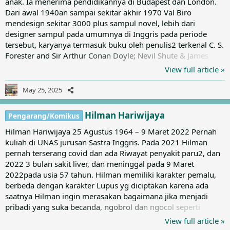
anak. Ia menerima pendidikannya di Budapest dan London.
Dari awal 1940an sampai sekitar akhir 1970 Val Biro
mendesign sekitar 3000 plus sampul novel, lebih dari
designer sampul pada umumnya di Inggris pada periode
tersebut, karyanya termasuk buku oleh penulis2 terkenal C. S.
Forester and Sir Arthur Conan Doyle; Nevil Shute & James
Hadley Chase; Iris Murdoch dan Geoffrey Household dari
View full article »
buku crime thriller sampai romance, klasik, bahkan non fiksi.
Dia di hired oleh hampir semua penerbit terkemuka. Bukan
May 25, 2025
prestasi yang sepele. Salah satunya untuk buku Agatha
Christie (nama samaran: Mary Westmacott) berikut: a
Hilman Hariwijaya
Pengarang/Komikus
Daughter's a...
Hilman Hariwijaya 25 Agustus 1964 – 9 Maret 2022 Pernah
kuliah di UNAS jurusan Sastra Inggris. Pada 2021 Hilman
pernah terserang covid dan ada Riwayat penyakit paru2, dan
2022 3 bulan sakit liver, dan meninggal pada 9 Maret
2022pada usia 57 tahun. Hilman memiliki karakter pemalu,
berbeda dengan karakter Lupus yg diciptakan karena ada
saatnya Hilman ingin merasakan bagaimana jika menjadi
pribadi yang suka becanda, ngobrol dan ngocol seperti
Lupus. Harian Kompas, 5 April 1987, menuliskan, Hilman
View full article »
mulanya terinspirasi dari cerita di majalah Bobo yang