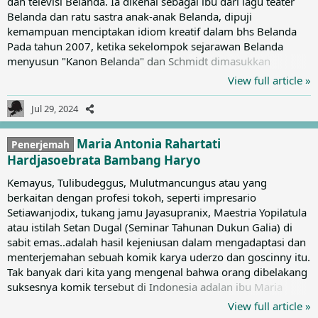
dan televisi Belanda. Ia dikenal sebagai ibu dari lagu teater
Belanda dan ratu sastra anak-anak Belanda, dipuji
kemampuan menciptakan idiom kreatif dalam bhs Belanda
Pada tahun 2007, ketika sekelompok sejarawan Belanda
menyusun "Kanon Belanda" dan Schmidt dimasukkan
bersama dengan ikon nasional seperti Vincent van Gogh dan
View full article »
Anne Frank. Generasi Belanda tumbuh dengan cerita, puisi,
dan lagunya, itulah sebabnya karyanya menjadi bagian dari
Jul 29, 2024
kenangan kolektif Belanda pasca perang dunia. Sumber:
Wikipedia Karya yg terbit di Indonesia: Jip & Janneke (1952-
Maria Antonia Rahartati
Penerjemah
1957) Minoes (1970)...
Hardjasoebrata Bambang Haryo
Kemayus, Tulibudeggus, Mulutmancungus atau yang
berkaitan dengan profesi tokoh, seperti impresario
Setiawanjodix, tukang jamu Jayasupranix, Maestria Yopilatula
atau istilah Setan Dugal (Seminar Tahunan Dukun Galia) di
sabit emas..adalah hasil kejeniusan dalam mengadaptasi dan
menterjemahan sebuah komik karya uderzo dan goscinny itu.
Tak banyak dari kita yang mengenal bahwa orang dibelakang
suksesnya komik tersebut di Indonesia adalan ibu Maria
Antonia Rahartati Hardjasoebrata Bambang Haryo. Seorang
View full article »
lulusan Fakultas Sastra jurusan Sastra Roman, Universitas