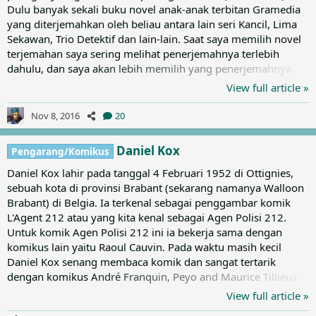
Dulu banyak sekali buku novel anak-anak terbitan Gramedia
yang diterjemahkan oleh beliau antara lain seri Kancil, Lima
Sekawan, Trio Detektif dan lain-lain. Saat saya memilih novel
terjemahan saya sering melihat penerjemahnya terlebih
dahulu, dan saya akan lebih memilih yang penerjemahnya
Agus Setiadi. Beberapa karya terjemahan Agus Setiadi : 1.
View full article »
Lima Sekawan (Di Pulau Harta, Minggat, Rahasia Di Pulau
Kirrin, Memburu Kereta Api Hantu, Menyamarkan Teman dll)
Nov 8, 2016
20
2. St. Clare (Musim Panas Di St. Clare, Kelas Dua di St. Clare,
Kelas Lima di St. Clare dll) 3. Sapta Siaga (Serikat...
Daniel Kox
Pengarang/Komikus
Daniel Kox lahir pada tanggal 4 Februari 1952 di Ottignies,
sebuah kota di provinsi Brabant (sekarang namanya Walloon
Brabant) di Belgia. Ia terkenal sebagai penggambar komik
L'Agent 212 atau yang kita kenal sebagai Agen Polisi 212.
Untuk komik Agen Polisi 212 ini ia bekerja sama dengan
komikus lain yaitu Raoul Cauvin. Pada waktu masih kecil
Daniel Kox senang membaca komik dan sangat tertarik
dengan komikus André Franquin, Peyo and Maurice Tillieux
yang kemudian sangat berpengaruh ke gaya gambarnya.
View full article »
Seiring berjalannya waktu, ia juga mengagumi Raoul Cauvin