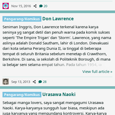
Indonesia Jakarta dan Sarjana Muda IKIP Diponegoro jurusan
Nov 15, 2016
20
Bahasa Prancis. Anak dari C. Hardjasoebrata, pengarang lagu
dolanan jawa gundul pacul dan mentho-menthok ini
Don Lawrence
Pengarang/Komikus
mengawali...
Seniman Inggris, Don Lawrence terkenal karena karya
seninya yg sangat detil dan penuh warna pada komik sukses
seperti 'The Empire Trigan' dan 'Storm'. Lawrence, yang nama
aslinya adalah Donald Sautham, lahir di London. Dievakuasi
dari kota selama Perang Dunia II, ia tinggal di beberapa
tempat di seluruh Britania sebelum menetap di Crawthorn,
Berkshire. Di sana, ia sekolah di Politeknik Borough, di mana
ia belajar seni selama empat tahun. Pada tahun 1954, ia
membuat debut komiknya, menggambar 'Marvelman' untuk
View full article »
Mick Anglo 's Gower Street Studios untuk jangka waktu
empat tahun. Great Harold Setelah itu, Lawrence mulai
Sep 13, 2013
28
bekerja untuk Amalgamated Press dan penerbit lainnya,
seperti IPC dan Longacre. Dia sering mengerjakan komik
Urasawa Naoki
Pengarang/Komikus
western...
Sebagai manga lovers, saya sangat mengagumi Urasawa
Naoki. Karya-karyanya sungguh luar biasa, meskipun ada
juga karyanya yang mengundang kontroversi. Karya-karya