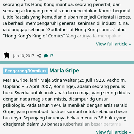
seorang artis Hong Kong manhua, seorang penerbit, dan
seorang aktor yang menulis dan menciptakan Komik berjudul
Little Rascals yang kemudian diubah menjadi Oriental Heroes.
Ia berhasil mempengaruhi generasi seniman di industri Cina,
ia dianggap sebagai "Godfather of Hong Kong comics" atau
"Hong Kong's King of Comics" Yang artinya Ia merupakan
bapa atau raja dari komik di Hongkong. Tony Wong sudah
View full article »
memulai debutnya pada usia 13 tahun di tahun 1971. Namun
terdapat masa kelam pada kisah kehidupan beliau dimana
Jan 10, 2017
17
beliau pernah dipenjara pada tahun 1991 (Waktu di tengah
jalan produksi Oriental Heroes, ada pergolakkan antara Tony
Maria Gripe
Pengarang/Komikus
Wong...
Maria Gripe, lahir Maja Stina Walter (25 Juli 1923, Vaxholm,
Uppland – 5 April 2007, Rönninge), adalah seorang penulis
buku Swedia untuk anak-anak dan remaja, yang sering ditulis
dengan nada magis dan mistis, dicampur dg unsur
psikologis. Pada tahun 1946 ia menikah dengan artis Harald
Gripe, yang membuat ilustrasi sampul untuk sebagian besar
bukunya. Sepanjang hidupnya beliau menulis 38 buku yang
diterjemah dalam 30 bahasa Keberhasilan besar pertama
Maria Gripe adalah Josephine (1961), yang pertama dari
View full article »