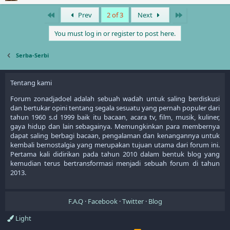
Anggita Mukti dan Bathari Sekar Dewangga. Hasmi dikenal
sebagai sosok sederhana dan berjiwa sosial tinggi. Hasmi
First
Last
Prev
2 of 3
Next
juga dikenal sebagai sosok...
You must log in or register to post here.
Serba-Serbi
Tentang kami
Forum zonadjadoel adalah sebuah wadah untuk saling berdiskusi
dan bertukar opini tentang segala sesuatu yang pernah populer dari
tahun 1960 s.d 1999 baik itu bacaan, acara tv, film, musik, kuliner,
gaya hidup dan lain sebagainya. Memungkinkan para membernya
dapat saling berbagi bacaan, pengalaman dan kenangannya untuk
kembali bernostalgia yang merupakan tujuan utama dari forum ini.
Pertama kali didirikan pada tahun 2010 dalam bentuk blog yang
kemudian terus bertransformasi menjadi sebuah forum di tahun
2013.
F.A.Q
Facebook
Twitter
Blog
Light