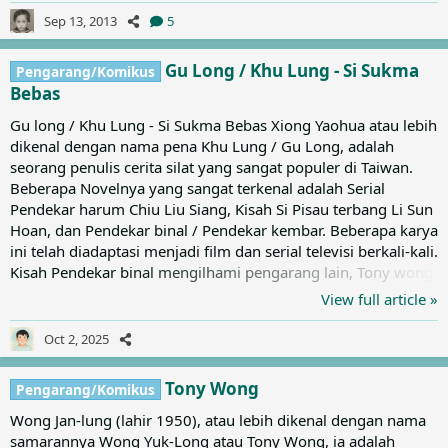
'Douwe Dabbert' diselesaikan oleh Dick Matena. Piet Wine
Sep 13, 2013
5
meninggal di kampung halamannya di Leidschendam pada
bulan Oktober 2010.
Gu Long / Khu Lung - Si Sukma
Pengarang/Komikus
Bebas
Gu long / Khu Lung - Si Sukma Bebas Xiong Yaohua atau lebih
dikenal dengan nama pena Khu Lung / Gu Long, adalah
seorang penulis cerita silat yang sangat populer di Taiwan.
Beberapa Novelnya yang sangat terkenal adalah Serial
Pendekar harum Chiu Liu Siang, Kisah Si Pisau terbang Li Sun
Hoan, dan Pendekar binal / Pendekar kembar. Beberapa karya
ini telah diadaptasi menjadi film dan serial televisi berkali-kali.
Kisah Pendekar binal mengilhami pengarang lain, Tony wong
membuat bukunya yang cukup terkenal "Tapak Sakti".
View full article »
Kehidupan Pribadi: Gu Long Lahir di Hong Kong pada tahun
1938 dan kemudian pindah ke Taiwan bersama kedua orang
Oct 2, 2025
tuanya pada saat ia berumur 13 tahun. Pada tahun 1956
orang tua Xiong bercerai. Dengan menggunakan uang hasil...
Tony Wong
Pengarang/Komikus
Wong Jan-lung (lahir 1950), atau lebih dikenal dengan nama
samarannya Wong Yuk-Long atau Tony Wong, ia adalah