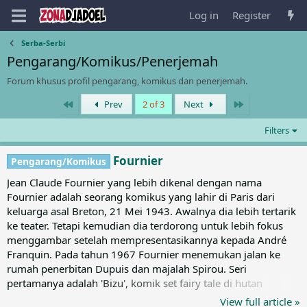
Log in
Register
Serba-Serbi
Pengarang/Komikus/Penerjemah
Forum khusus profil pengarang, komikus dan penerjemah.
First
Last
Prev
2 of 3
Next
Filters
Fournier
Pengarang/Komikus
Jean Claude Fournier yang lebih dikenal dengan nama
Fournier adalah seorang komikus yang lahir di Paris dari
keluarga asal Breton, 21 Mei 1943. Awalnya dia lebih tertarik
ke teater. Tetapi kemudian dia terdorong untuk lebih fokus
menggambar setelah mempresentasikannya kepada André
Franquin. Pada tahun 1967 Fournier menemukan jalan ke
rumah penerbitan Dupuis dan majalah Spirou. Seri
pertamanya adalah 'Bizu', komik set fairy tale di hutan
Brocéliande, sekitar tahun 1967-1969. Kemudian Fournier
View full article »