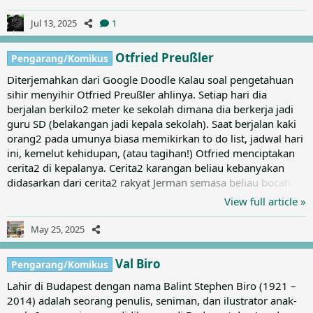
serangkaian novel yang kemudian diikuti Hugo dan Josephine
& Hugo. Beliau penerima berbagai anugerah termasuk Hans
Jul 13, 2025
1
Christian Andersen Awards, The Nordic Children's Book Prize,
Expressens Heffaklump, The Dobloug Prize
Otfried Preußler
Pengarang/Komikus
Diterjemahkan dari Google Doodle Kalau soal pengetahuan
sihir menyihir Otfried Preußler ahlinya. Setiap hari dia
berjalan berkilo2 meter ke sekolah dimana dia berkerja jadi
guru SD (belakangan jadi kepala sekolah). Saat berjalan kaki
orang2 pada umunya biasa memikirkan to do list, jadwal hari
ini, kemelut kehidupan, (atau tagihan!) Otfried menciptakan
cerita2 di kepalanya. Cerita2 karangan beliau kebanyakan
didasarkan dari cerita2 rakyat Jerman semasa beliau bocah.
Cerita2 yang fantastis, diwarnai dengan tokoh2 yang magis
View full article »
tsb sifatnya universal hingga diterjemahkan ke 55 bahasa dan
terjual 50 juta copy di berbagai belahan dunia. Cerita2 yang
May 25, 2025
bikin anak2 tertawa dan terpana, ttg pertualangan penyihir
kecil, hantu cilik dan makhluk air...
Val Biro
Pengarang/Komikus
Lahir di Budapest dengan nama Balint Stephen Biro (1921 –
2014) adalah seorang penulis, seniman, dan ilustrator anak-