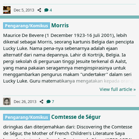
diberi pekerjaan impiannya yaitu menjadi penerus Franquin,
penulis serial 'Spirou et Fantasio'. Karya pertamanya adalah
Dec 5, 2013
4
Le faiseur d'or yang tampil di Spirou 29 Mei 1969. Dia
memperkenalkan beberapa karakter baru,seperti tokoh
Morris
Pengarang/Komikus
kejahatan...
Maurice De Bevere (1 December 1923-16 Juli 2001), lebih
dikenal sebagai Morris, seorang kartunis Belgia dan pencipta
Lucky Luke. Nama pena-nya sebenarnya adalah ejaan
alternatif dari nama depannya. Lahir di Kortrijk, Belgia. Ia
pergi sekolah di perguruan tinggi Jesuite terkenal di Aalst,
yang mana pakaian seragamnya menginspirasinya untuk
menggambarkan pengurus makam "undertaker" dalam seri
Lucky Luke. Guru matematikanya mengatakan kepada orang
tuanya bhw anak itu sayangnya tidak akan pernah berhasil
View full article »
dalam hidup, saat ia melewati kelas matematika mencoret-
coret di buku matematikanya. Morris mulai menggambar di
Dec 26, 2013
7
Compagnie Belge d'Actualités (CBA) studio, sebuah studio
animasi kecil dan berumur pendek di Belgia di mana ia
Comtesse de Ségur
Pengarang/Komikus
bertemu Peyo dan...
diringkas dan diterjemahkan dari: Discovering the Comtesse
de Ségur, the Mother of French Children’s Literature Saya