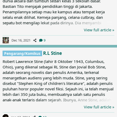
dunia aksara dan tumbuh sedari kelas 3 sekolah dasar.
Bastian Tito menjajak pendidikan tinggi di Jakarta.
Penampilannya setiap mau ke kampus atau tempat kerja
selalu enak dilihat. Kemeja panjang, celana cutbray, dan
sepatu bot mengilap lekat pada dirinya. Dia menyambi
sebagai jurnalis di majalah hiburan Vista pada 1960-an untuk
View full article »
membiayai kuliah. Dan pada dekade yang sama pula, cersil
pertamanya terbit. “Wiro Sableng kali pertama terbit pada
Dec 16, 2021
9
1967,” kata Vino. Wiro Sableng bercerita tentang petualangan
seorang lelaki muda bernama Wira Saksana untuk mencari
R.L Stine
Pengarang/Komikus
makna hidup. Dia...
Robert Lawrence Stine (lahir 8 Oktober 1943, Columbus,
Ohio), yang dikenal sebagai RL Stine dan Jovial Bob Stine,
adalah seorang novelis dan penulis Amerika, terkenal
menargetkan audiens yang lebih muda. Stine, yang sering
disebut "Stephen King of children's literature", adalah penulis
puluhan horor populer novel fiksi. Sejauh ini, ia telah menjual
lebih dari 350 juta buku, membuatnya salah satu penulis
anak-anak terlaris dalam sejarah. Ibunya, Anne Stine, adalah
seorang ibu rumah tangga dan ayahnya, Lewis Stine. Dia
View full article »
memiliki adik - Bill dan Pam. Tak seorang pun di keluarganya
pernah memanggilnya RL. Semua orang memanggilnya Bob.