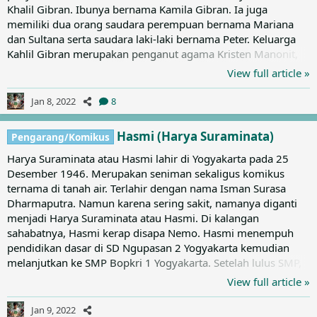
Khalil Gibran. Ibunya bernama Kamila Gibran. Ia juga
memiliki dua orang saudara perempuan bernama Mariana
dan Sultana serta saudara laki-laki bernama Peter. Keluarga
Kahlil Gibran merupakan penganut agama Kristen Manonit,
sebuah sekte agama kristen yang berada di Lebanon. Pindah
View full article »
ke Amerika Serikat Kahlil Gibran menyelesaikan pendidikan
dasarnya di Beirut, Lebanon. Setelah itu, ia bersama dengan
Jan 8, 2022
8
orang tuanya serta adik perempuannya kemudian pindah ke
Boston, Amerika Serikat pada tahun 1895. Namun beberapa...
Hasmi (Harya Suraminata)
Pengarang/Komikus
Harya Suraminata atau Hasmi lahir di Yogyakarta pada 25
Desember 1946. Merupakan seniman sekaligus komikus
ternama di tanah air. Terlahir dengan nama Isman Surasa
Dharmaputra. Namun karena sering sakit, namanya diganti
menjadi Harya Suraminata atau Hasmi. Di kalangan
sahabatnya, Hasmi kerap disapa Nemo. Hasmi menempuh
pendidikan dasar di SD Ngupasan 2 Yogyakarta kemudian
melanjutkan ke SMP Bopkri 1 Yogyakarta. Setelah lulus SMP,
Hasmi melanjutkan sekolah di SMA Bopkri 1 Yogyakarta dan
View full article »
mengenyam bangku kuliah di Akademi Seni Rupa Indonesia
selama dua tahun. Memiliki dua orang puteri bernama Ainun
Jan 9, 2022