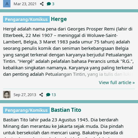
tentang betapa berharganya kehidupan dari pengalaman
Mar 23, 2021
3
A
masa perangnya, Tezuka Osamu bertujuan untuk menjadi
seorang dokter dan kemudian mendapatkan lisensinya, tetapi
Herge
Pengarang/Komikus
akhirnya memilih profesi yang...
Hergé adalah nama pena dari Georges Prosper Remi (lahir di
Etterbeek, 22 Mei 1907 – meninggal di Woluwe-Saint-
Lambert, Belgia, 3 Maret 1983 pada umur 75 tahun) adalah
seorang penulis komik dan seniman berkebangsaan Belgia
yang sangat terkenal dengan karyanya berjudul Petualangan
Tintin. "Hergé" adalah pelafalan bahasa Perancis untuk "R.G.",
kebalikan singkatan namanya. Karyanya yang paling terkenal
dan penting adalah Petualangan Tintin, yang ia tulis dan lukis
dari tahun 1929 hingga kematiannya pada 1983, yang
View full article »
menyisakan album ke-24 nya, Tintin dan Alpha-Art yang tak
terselesaikan. Karyanya tetap mempunyai pengaruh yang
Sep 27, 2013
13
kuat terhadap dunia komik, terutama di Eropa. Karya-
karyanya yang monumental membuatnya mendapatkan
Bastian Tito
Pengarang/Komikus
penghargaan...
Bastian Tito lahir pada 23 Agustus 1945. Dia berdarah
Minang dan merantau ke Jakarta sejak muda. Dia pindah
untuk bersekolah dan mencari uang. Bakatnya berada di