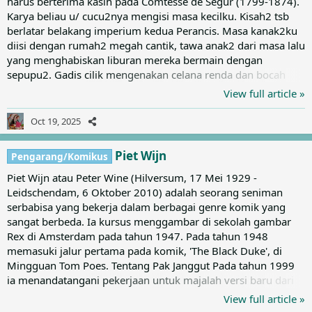
harus berterima kasih pada Comtesse de Ségur (1799-1874).
Karya beliau u/ cucu2nya mengisi masa kecilku. Kisah2 tsb
berlatar belakang imperium kedua Perancis. Masa kanak2ku
diisi dengan rumah2 megah cantik, tawa anak2 dari masa lalu
yang menghabiskan liburan mereka bermain dengan
sepupu2. Gadis cilik mengenakan celana renda dan bocah
laki2 dengan baju pelaut. Sambil membaca novel2 tsb aku
View full article »
membayangkan keramik set minum teh yang dibuat dg halus
& terampil Masa kecil penulis sendiri tak bahagia dan
Oct 19, 2025
mengalami abuse dari ibunya sendiri (yg merupakan inspirasi
tokoh ibu tiri dalam novel seri Sophie) walau keluarga
Piet Wijn
Pengarang/Komikus
mereka...
Piet Wijn atau Peter Wine (Hilversum, 17 Mei 1929 -
Leidschendam, 6 Oktober 2010) adalah seorang seniman
serbabisa yang bekerja dalam berbagai genre komik yang
sangat berbeda. Ia kursus menggambar di sekolah gambar
Rex di Amsterdam pada tahun 1947. Pada tahun 1948
memasuki jalur pertama pada komik, 'The Black Duke', di
Mingguan Tom Poes. Tentang Pak Janggut Pada tahun 1999
ia menandatangani pekerjaan untuk majalah versi baru dari
'Alone in the World'. Piet kemudian terkena stroke kedua,
View full article »
dimana ia harus benar-benar berhenti. Kisah terakhir dari