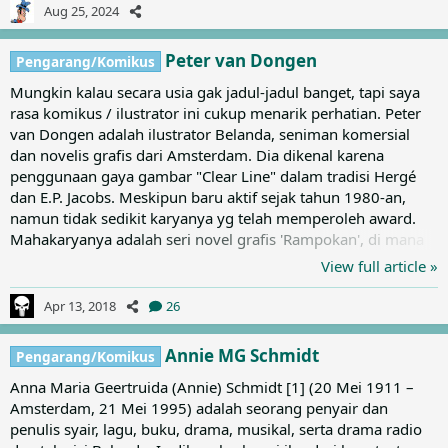
yang merupakan rekan kerjanya. Pada tahun 1967, Daniel
Aug 25, 2024
Kox menunjukkan hasil kerjanya pada Jidéhem salah satu
comic artist di majalah Spirou. Saat itu ia meng-copy
Peter van Dongen
Pengarang/Komikus
beberapa gambar...
Mungkin kalau secara usia gak jadul-jadul banget, tapi saya
rasa komikus / ilustrator ini cukup menarik perhatian. Peter
van Dongen adalah ilustrator Belanda, seniman komersial
dan novelis grafis dari Amsterdam. Dia dikenal karena
penggunaan gaya gambar "Clear Line" dalam tradisi Hergé
dan E.P. Jacobs. Meskipun baru aktif sejak tahun 1980-an,
namun tidak sedikit karyanya yg telah memperoleh award.
Mahakaryanya adalah seri novel grafis 'Rampokan', di mana
ia mengeksplorasi sejarah Hindia Belanda di Indonesia, yang
View full article »
juga merupakan tanah keturunan Van Dongen. Eksplorasinya
di Indonesia sebagai latar cerita Rampokan membangkitkan
Apr 13, 2018
26
romantisme zaman kolonialisme, terutama dengan gaya line
clearnya. (Gak tahu kenapa suka banget dengan gaya...
Annie MG Schmidt
Pengarang/Komikus
Anna Maria Geertruida (Annie) Schmidt [1] (20 Mei 1911 –
Amsterdam, 21 Mei 1995) adalah seorang penyair dan
penulis syair, lagu, buku, drama, musikal, serta drama radio