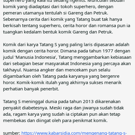
superhero yang kala itu sedang ngehits. Munculah sebuah
komik yang diadaptasi dari tokoh superhero, dengan
pemeran utamanya tentulah si Gareng dan Petruk.
Sebenarnya cerita dari komik yang Tatang buat tak hanya
berkisah tentang superhero, cerita horor dan romansa pun ia
tuangkan kedalam bentuk komik Gareng dan Petruk.
Komik dari karya Tatang S yang paling laris dipasaran adalah
komik dengan cerita horor. Dimana pada tahun 1977 dengan
judul ‘Manusia Indonesia’, Tatang menggambarkan kebiasaan
dari sebagian besar masyarakat Indonesia yang percaya akan
takhayul. Nuansa angker dan mencekam pun selalu
digambarkan oleh Tatang pada karyanya yang bergenre
horor. Komik-komik itulah yang akhirnya sukses menarik
perhatian banyak penerbit.
Tatang S meninggal dunia pada tahun 2013 dikarenakan
penyakit diabetesnya. Meski raga dan jiwanya sudah tidak
ada, ragam karya yang sudah ia ciptakan pun akan tetap
membekas dan diingat oleh para penikmat komik.
sumber:
https://www.kabarsidia.com/mengenang-tatang-s-