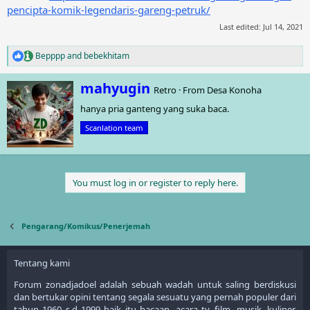
pencipta-komik-legendaris-gareng-petruk/
Last edited:
Jul 14, 2021
Bepppp
and
bebekhitam
R
e
a
W
mahyugin
Retro
·
From
Desa Konoha
c
r
t
hanya pria ganteng yang suka baca.
i
i
t
o
Scanlation team
t
n
e
s
n
:
b
You must log in or register to reply here.
y
Pengarang/Komikus/Penerjemah
Tentang kami
Forum zonadjadoel adalah sebuah wadah untuk saling berdiskusi
dan bertukar opini tentang segala sesuatu yang pernah populer dari
tahun 1960 s.d 1999 baik itu bacaan, acara tv, film, musik, kuliner,