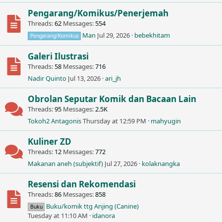
Pengarang/Komikus/Penerjemah
Threads
62
Messages
554
Man
Jul 29, 2026
bebekhitam
Pengarang/Komikus
Galeri Ilustrasi
Threads
58
Messages
716
Nadir Quinto
Jul 13, 2026
ari_jh
Obrolan Seputar Komik dan Bacaan Lain
Threads
95
Messages
2.5K
Tokoh2 Antagonis
Thursday at 12:59 PM
mahyugin
Kuliner ZD
Threads
12
Messages
772
Makanan aneh (subjektif)
Jul 27, 2026
kolaknangka
Resensi dan Rekomendasi
Threads
86
Messages
858
Buku/komik ttg Anjing (Canine)
Buku
Tuesday at 11:10 AM
idanora