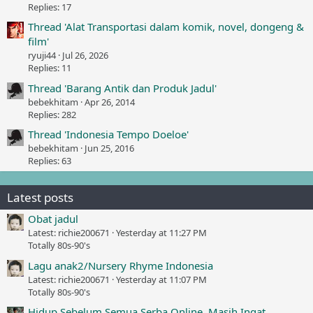
Replies: 17
Thread 'Alat Transportasi dalam komik, novel, dongeng &
film'
ryuji44
Jul 26, 2026
Replies: 11
Thread 'Barang Antik dan Produk Jadul'
bebekhitam
Apr 26, 2014
Replies: 282
Thread 'Indonesia Tempo Doeloe'
bebekhitam
Jun 25, 2016
Replies: 63
Latest posts
Obat jadul
Latest: richie200671
Yesterday at 11:27 PM
Totally 80s-90's
Lagu anak2/Nursery Rhyme Indonesia
Latest: richie200671
Yesterday at 11:07 PM
Totally 80s-90's
Hidup Sebelum Semua Serba Online, Masih Ingat