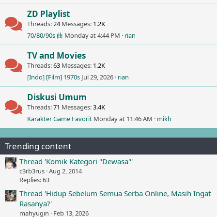
ZD Playlist
Threads
24
Messages
1.2K
70/80/90s 曲
Monday at 4:44 PM
rian
TV and Movies
Threads
63
Messages
1.2K
[Indo] [Film] 1970s
Jul 29, 2026
rian
Diskusi Umum
Threads
71
Messages
3.4K
Karakter Game Favorit
Monday at 11:46 AM
mikh
Trending content
Thread 'Komik Kategori "Dewasa"'
c3rb3rus
Aug 2, 2014
Replies: 63
Thread 'Hidup Sebelum Semua Serba Online, Masih Ingat
Rasanya?'
mahyugin
Feb 13, 2026