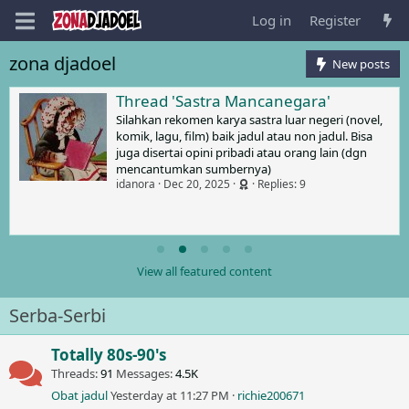
Log in
Register
zona djadoel
New posts
Thread 'Sastra Mancanegara'
Silahkan rekomen karya sastra luar negeri (novel,
komik, lagu, film) baik jadul atau non jadul. Bisa
juga disertai opini pribadi atau orang lain (dgn
mencantumkan sumbernya)
idanora
Dec 20, 2025
Replies: 9
View all featured content
Serba-Serbi
Totally 80s-90's
Threads
91
Messages
4.5K
Obat jadul
Yesterday at 11:27 PM
richie200671