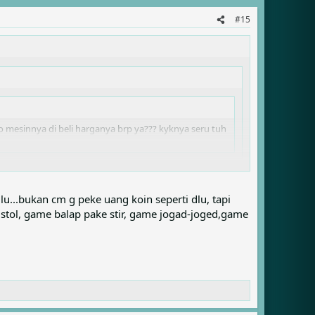
#15
lo mesinnya di beli harganya brp ya??? kyknya seru tuh
u...bukan cm g peke uang koin seperti dlu, tapi
tol, game balap pake stir, game jogad-joged,game