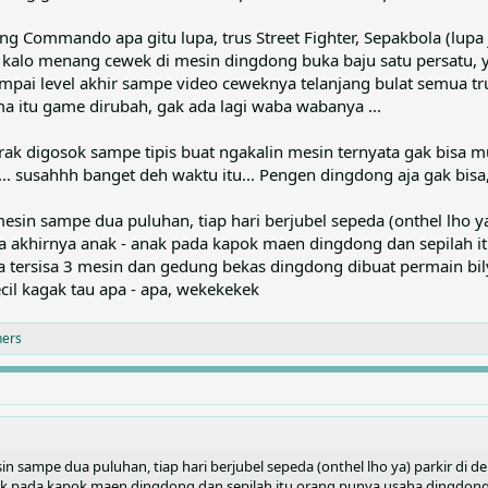
g Commando apa gitu lupa, trus Street Fighter, Sepakbola (lupa
kalo menang cewek di mesin dingdong buka baju satu persatu, y
ai level akhir sampe video ceweknya telanjang bulat semua tru
a itu game dirubah, gak ada lagi waba wabanya ...
rak digosok sampe tipis buat ngakalin mesin ternyata gak bisa 
. susahhh banget deh waktu itu... Pengen dingdong aja gak bisa,
sin sampe dua puluhan, tiap hari berjubel sepeda (onthel lho ya)
a akhirnya anak - anak pada kapok maen dingdong dan sepilah i
uma tersisa 3 mesin dan gedung bekas dingdong dibuat permain bi
cil kagak tau apa - apa, wekekekek
hers
 sampe dua puluhan, tiap hari berjubel sepeda (onthel lho ya) parkir di d
ak pada kapok maen dingdong dan sepilah itu orang punya usaha dingdong h