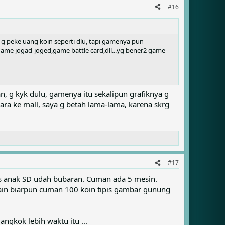
#16
m g peke uang koin seperti dlu, tapi gamenya pun
game jogad-joged,game battle card,dll...yg bener2 game
n, g kyk dulu, gamenya itu sekalipun grafiknya g
ra ke mall, saya g betah lama-lama, karena skrg
#17
pas anak SD udah bubaran. Cuman ada 5 mesin.
in biarpun cuman 100 koin tipis gambar gunung
ngkok lebih waktu itu ...