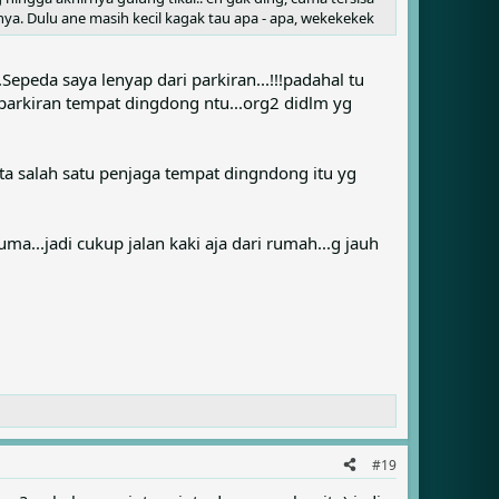
a. Dulu ane masih kecil kagak tau apa - apa, wekekekek
Sepeda saya lenyap dari parkiran...!!!padahal tu
iparkiran tempat dingdong ntu...org2 didlm yg
nyata salah satu penjaga tempat dingndong itu yg
...jadi cukup jalan kaki aja dari rumah...g jauh
#19