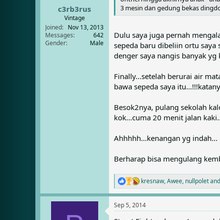
:
3 mesin dan gedung bekas dingdon
c3rb3rus
Vintage
Joined
Nov 13, 2013
Dulu saya juga pernah mengalami
Messages
642
Gender
Male
sepeda baru dibeliin ortu saya
denger saya nangis banyak yg k
Finally...setelah berurai air m
bawa sepeda saya itu...!!!katany
Besok2nya, pulang sekolah kalo
kok...cuma 20 menit jalan kaki...
Ahhhhh...kenangan yg indah...
Berharap bisa mengulang kemba
kresnaw
,
Awee
,
nullpolet
and
R
e
a
Sep 5, 2014
c
t