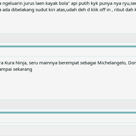
ga ngeluarin jurus laen kayak bola" api putih kyk punya nya ryu,se
ada dibelakang sudut kiri atas,udah deh d klik off in , ribut dah 
ura Kura Ninja, seru mainnya berempat sebagai Michelangelo, Do
sampai sekarang