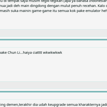
ulu di tempat saya musim tegik-tegikan (apa ya bahasa Indonesia
ua jadi deh main dingdong dengan mulut penuh recehan. Kalo dipi
 masih suka mainin game-game itu semua kok pake emulator he
 pake Chun Li...haiya ciatttt wkwkwkwk
paling demen,terakhir dia udah keupgrade semua kharakternya jad