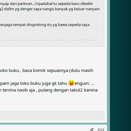
nyap dari parkiran...!!!padahal tu sepeda baru dibeliin
rg2 didlm yg denger saya nangis banyak yg keluar nanyain
atu penjaga tempat dingndong itu yg bawa sepeda saya
jalan kaki aja dari rumah...g jauh kok...cuma 20 menit
 toko buku , baca komik sepuasnya (dulu masih
satpam jaga toko buku juga gk tahu
enguin: ...
dah terima nasib aja , pulang dengan takut2 karena
#24