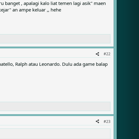
ru banget , apalagi kalo liat temen lagi asik" maen
kejar" an ampe keluar ,, hehe
#22
natello, Ralph atau Leonardo. Dulu ada game balap
#23