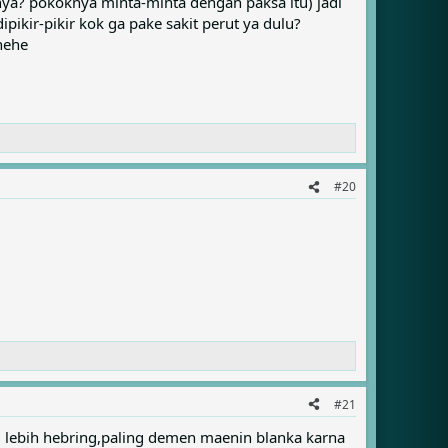
nya? pokoknya minta-minta dengan paksa itu) jadi
kir-pikir kok ga pake sakit perut ya dulu?
hehe
#20
#21
i lebih hebring,paling demen maenin blanka karna