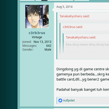
e
r
s
a
t
Aug 5, 2014
d
d
s
a
TanakaKyoharu said:
t
t
a
e
c3rb3rus said:
r
t
c3rb3rus
e
Vintage
TanakaKyoharu said:
r
Joined
Nov 13, 2013
btw skrg mesin ding dong kan 
Messages
642
klo punya sendiri di rumah
Gender
Male
wah skrg makin tersisihkan ya 
yg saya tahu skrg koinnya ganti
Dingdong yg di game centre skr
gamenya pun berbeda...skrg ke
battle card,dll...yg bener2 gam
Padahal banyak banget tuh ke
nullpolet
R
e