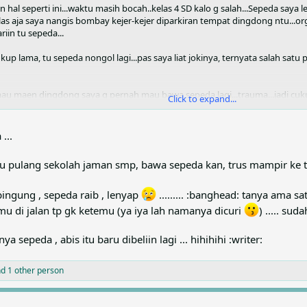
al seperti ini...waktu masih bocah..kelas 4 SD kalo g salah...Sepeda saya le
las aja saya nangis bombay kejer-kejer diparkiran tempat dingdong ntu...o
iin tu sepeda...
 cukup lama, tu sepeda nongol lagi...pas saya liat jokinya, ternyata salah s
u maen dingdong saya g pernah mau bawa sepeda lagi...trauma...jadi cukup 
Click to expand...
...
masa2 indah itu...
baru pulang sekolah jaman smp, bawa sepeda kan, trus mampir ke
 bingung , sepeda raib , lenyap
......... :banghead: tanya ama 
mu di jalan tp gk ketemu (ya iya lah namanya dicuri
) ..... su
 sepeda , abis itu baru dibeliin lagi ... hihihihi :writer:
d 1 other person