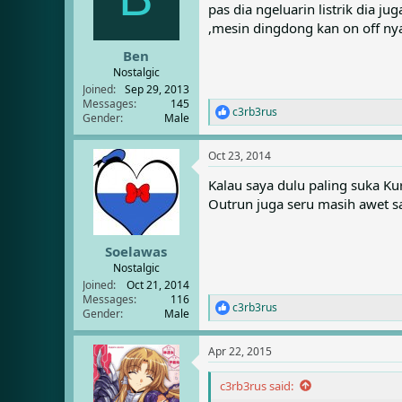
pas dia ngeluarin listrik dia ju
o
n
,mesin dingdong kan on off nya 
s
:
Ben
Nostalgic
Joined
Sep 29, 2013
Messages
145
c3rb3rus
R
Gender
Male
e
a
Oct 23, 2014
c
t
Kalau saya dulu paling suka K
i
Outrun juga seru masih awet 
o
n
s
:
Soelawas
Nostalgic
Joined
Oct 21, 2014
Messages
116
c3rb3rus
R
Gender
Male
e
a
Apr 22, 2015
c
t
i
c3rb3rus said:
o