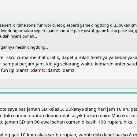
eperti di time zone, fun world, etc g seperti game dingdong dlu...bukan c
ingdong simulasi seperti game shooter pake pistol, game balap pake stir, 
 udah nyaris punah...
gannya mesin dingdong...
er skrg cuma melihat grafik, dapet jumlah tiketnya ya kebanyaka
ah sampai berjam-jam, klo yg sekarang waktu kemaren anter sauda
fun lgi :damz: :damz: :damz: :damz:
kota saya pas jaman SD kelas 3. Bukanya siang hari jam 10 an, 
i dulu cuman nonton doang udah asyik bukan main. Mau ikut ma
 jaman SD tan 90 awal sehari cuman dikasih 100 rupiah, hiks...
aling gak 10 koin alias seribu rupiah, wihhh dah dapet bakso 8 ma