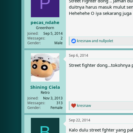
P
Street Fighter dong .. Jaman d
i
duitnya harus masuk mulut sem
o
n
Hehehehe O iya sekarang juga
s
:
pecas_ndahe
Greenhorn
Joined
Sep 5, 2014
Messages
2
kresnaw
and
nullpolet
R
Gender
Male
e
a
Sep 6, 2014
c
t
Street fighter dong...tokohnya
i
o
n
s
:
Shining Ciela
Retro
Joined
Nov 3, 2013
Messages
313
kresnaw
R
Gender
Female
e
a
Sep 22, 2014
c
B
t
Kalo dulu street fghter yang 
i