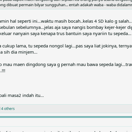
g dibuat permain bilyar sungguhan... entah adakah waba - waba didalamny
n hal seperti ini...waktu masih bocah..kelas 4 SD kalo g salah...
 sebulan sebelumnya...jelas aja saya nangis bombay kejer-kejer d
eluar nanyain saya kenapa trus bantuin saya nyariin tu sepeda...
ata cukup lama, tu sepeda nongol lagi...pas saya liat jokinya, ter
a sih dia minjem...
 mau maen dingdong saya g pernah mau bawa sepeda lagi...trauma
!!!
li masa2 indah itu...
 4 others