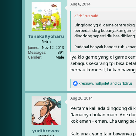
a
Aug 6, 2014
c
t
i
c3rb3rus said:
o
Dingdong yg di game centre skrg s
n
s
berbeda...skrg kebanyakan game d
:
dingdong seperti dlu bsa dibilang
TanakaKyoharu
Retro
Padahal banyak banget tuh kenan
Joined
Nov 12, 2013
Messages
391
iya klo game yang di game cent
Gender
Male
sebagus sekarang tpi bisa bet
berbau komersil, bukan having 
kresnaw
,
nullpolet
and
c3rb3rus
R
e
a
Aug 26, 2014
c
t
Pertama kali ada dingdong di 
i
Ramainya bukan main. Ane dar
o
n
kok eman - eman. Lha uang saku
s
:
yudibrewox
Kalo anak yang tajir bawanya p