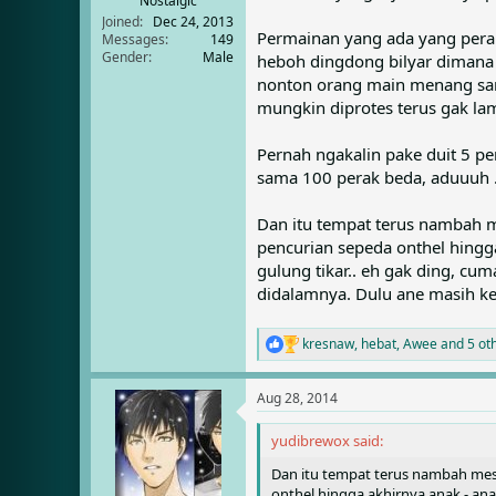
Nostalgic
Joined
Dec 24, 2013
Permainan yang ada yang peran
Messages
149
Gender
Male
heboh dingdong bilyar dimana 
nonton orang main menang samp
mungkin diprotes terus gak lam
Pernah ngakalin pake duit 5 pe
sama 100 perak beda, aduuuh ..
Dan itu tempat terus nambah me
pencurian sepeda onthel hingg
gulung tikar.. eh gak ding, c
didalamnya. Dulu ane masih ke
kresnaw
,
hebat
,
Awee
and 5 ot
R
e
a
Aug 28, 2014
c
t
i
yudibrewox said:
o
Dan itu tempat terus nambah mesin
n
s
onthel hingga akhirnya anak - an