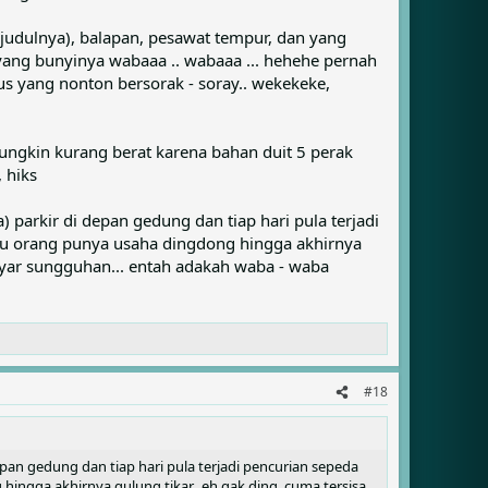
 judulnya), balapan, pesawat tempur, dan yang
ang bunyinya wabaaa .. wabaaa ... hehehe pernah
s yang nonton bersorak - soray.. wekekeke,
mungkin kurang berat karena bahan duit 5 perak
 hiks
 parkir di depan gedung dan tiap hari pula terjadi
tu orang punya usaha dingdong hingga akhirnya
lyar sungguhan... entah adakah waba - waba
#18
epan gedung dan tiap hari pula terjadi pencurian sepeda
ingga akhirnya gulung tikar.. eh gak ding, cuma tersisa