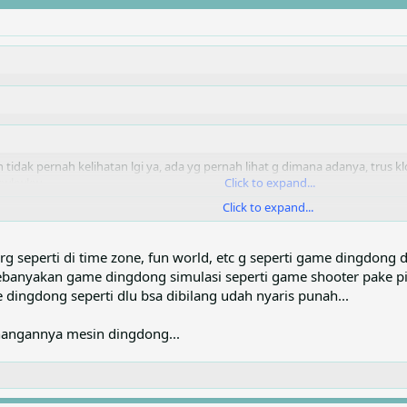
tidak pernah kelihatan lgi ya, ada yg pernah lihat g dimana adanya, trus k
 wkwkwkw
Click to expand...
Click to expand...
digeser dengan game online dan tablet hehehe
 koin permainan kyk di time zone, fun world dll hehehe
Click to expand...
g seperti di time zone, fun world, etc g seperti game dingdong dl
banyakan game dingdong simulasi seperti game shooter pake pis
e dingdong seperti dlu bsa dibilang udah nyaris punah...
nangannya mesin dingdong...