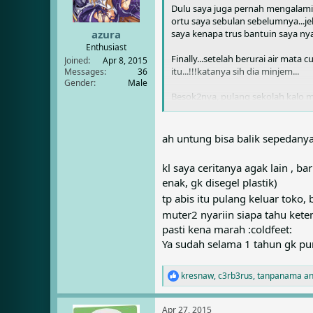
Dulu saya juga pernah mengalamin h
n
s
ortu saya sebulan sebelumnya...je
:
saya kenapa trus bantuin saya nyar
azura
Enthusiast
Finally...setelah berurai air mata
Joined
Apr 8, 2015
itu...!!!katanya sih dia minjem...
Messages
36
Gender
Male
Besok2nya, pulang sekolah kalo ma
jalan kaki...!!!
Ahhhhh...kenangan yg indah...
ah untung bisa balik sepedanya 
Berharap bisa mengulang kembali 
kl saya ceritanya agak lain , 
enak, gk disegel plastik)
tp abis itu pulang keluar toko,
muter2 nyariin siapa tahu kete
pasti kena marah :coldfeet:
Ya sudah selama 1 tahun gk punya
kresnaw
,
c3rb3rus
,
tanpanama
an
R
e
a
Apr 27, 2015