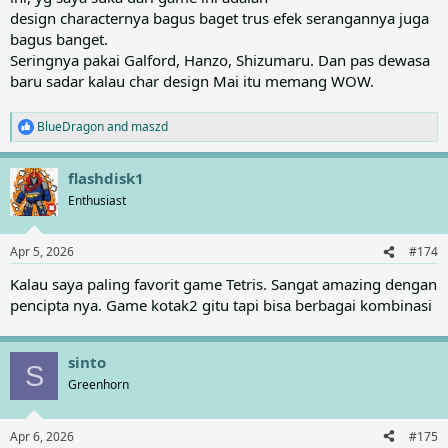
design characternya bagus baget trus efek serangannya juga
bagus banget.
Seringnya pakai Galford, Hanzo, Shizumaru. Dan pas dewasa
baru sadar kalau char design Mai itu memang WOW.
BlueDragon
and
maszd
R
e
a
flashdisk1
c
t
Enthusiast
i
o
n
Apr 5, 2026
#174
s
:
Kalau saya paling favorit game Tetris. Sangat amazing dengan
pencipta nya. Game kotak2 gitu tapi bisa berbagai kombinasi
sinto
S
Greenhorn
Apr 6, 2026
#175