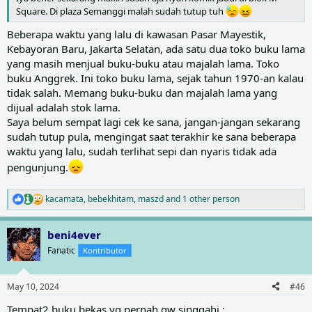
Square. Di plaza Semanggi malah sudah tutup tuh
Beberapa waktu yang lalu di kawasan Pasar Mayestik,
Kebayoran Baru, Jakarta Selatan, ada satu dua toko buku lama
yang masih menjual buku-buku atau majalah lama. Toko
buku Anggrek. Ini toko buku lama, sejak tahun 1970-an kalau
tidak salah. Memang buku-buku dan majalah lama yang
dijual adalah stok lama.
Saya belum sempat lagi cek ke sana, jangan-jangan sekarang
sudah tutup pula, mengingat saat terakhir ke sana beberapa
waktu yang lalu, sudah terlihat sepi dan nyaris tidak ada
pengunjung.
kacamata
,
bebekhitam
,
maszd
and 1 other person
R
e
a
beni4ever
c
t
Fanatic
Kontributor
i
o
n
May 10, 2024
#46
s
:
Tempat2 buku bekas yg pernah gw singgahi :