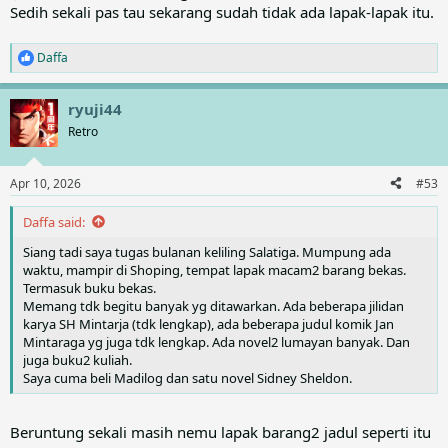
Sedih sekali pas tau sekarang sudah tidak ada lapak-lapak itu.
Daffa
R
e
a
ryuji44
c
t
Retro
i
o
n
Apr 10, 2026
#53
s
:
Daffa said:
Siang tadi saya tugas bulanan keliling Salatiga. Mumpung ada
waktu, mampir di Shoping, tempat lapak macam2 barang bekas.
Termasuk buku bekas.
Memang tdk begitu banyak yg ditawarkan. Ada beberapa jilidan
karya SH Mintarja (tdk lengkap), ada beberapa judul komik Jan
Mintaraga yg juga tdk lengkap. Ada novel2 lumayan banyak. Dan
juga buku2 kuliah.
Saya cuma beli Madilog dan satu novel Sidney Sheldon.
Beruntung sekali masih nemu lapak barang2 jadul seperti itu