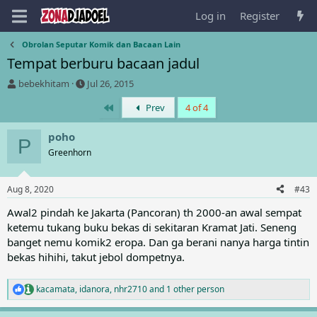
Log in
Register
Obrolan Seputar Komik dan Bacaan Lain
Tempat berburu bacaan jadul
T
S
bebekhitam
Jul 26, 2015
h
t
First
Prev
4 of 4
r
a
e
r
a
t
poho
P
d
d
Greenhorn
s
a
t
t
a
e
Aug 8, 2020
#43
r
t
Awal2 pindah ke Jakarta (Pancoran) th 2000-an awal sempat
e
ketemu tukang buku bekas di sekitaran Kramat Jati. Seneng
r
banget nemu komik2 eropa. Dan ga berani nanya harga tintin
bekas hihihi, takut jebol dompetnya.
kacamata
,
idanora
,
nhr2710
and 1 other person
R
e
a