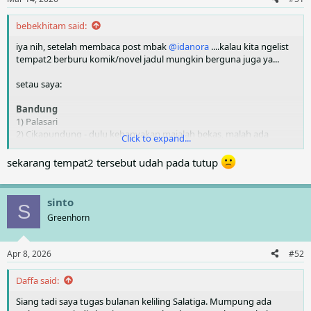
bebekhitam said:
iya nih, setelah membaca post mbak
@idanora
....kalau kita ngelist
tempat2 berburu komik/novel jadul mungkin berguna juga ya...
setau saya:
Bandung
1) Palasari
2) Cikapundung - dulu kebanyakan majalah bekas, malah ada
Click to expand...
majalah tahun 70-an segala, tapi entah sekarang masih ada enggak
sekarang tempat2 tersebut udah pada tutup
Jakarta
1) Plaza Semanggi
2) Gudang Buku di Pasar Festival Kuningan
sinto
S
2) Blok M Square
Greenhorn
Apr 8, 2026
#52
Daffa said:
Siang tadi saya tugas bulanan keliling Salatiga. Mumpung ada