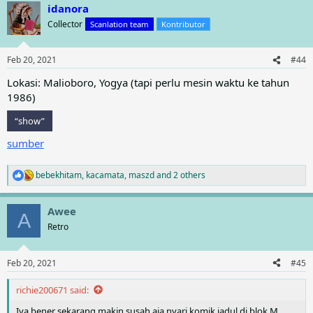
idanora
c
t
Collector
Scanlation team
Kontributor
i
o
n
Feb 20, 2021
#44
s
:
Lokasi: Malioboro, Yogya (tapi perlu mesin waktu ke tahun
1986)
“show”
sumber
bebekhitam
,
kacamata
,
maszd
and 2 others
R
e
a
Awee
c
A
t
Retro
i
o
n
Feb 20, 2021
#45
s
:
richie200671 said:
Iya bener sekarang makin susah aja nyari komik jadul di blok M