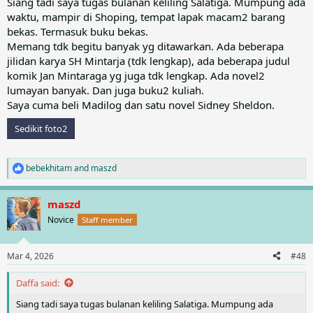
Siang tadi saya tugas bulanan keliling Salatiga. Mumpung ada
waktu, mampir di Shoping, tempat lapak macam2 barang
bekas. Termasuk buku bekas.
Memang tdk begitu banyak yg ditawarkan. Ada beberapa
jilidan karya SH Mintarja (tdk lengkap), ada beberapa judul
komik Jan Mintaraga yg juga tdk lengkap. Ada novel2
lumayan banyak. Dan juga buku2 kuliah.
Saya cuma beli Madilog dan satu novel Sidney Sheldon.
Sedikit foto2
bebekhitam
and
maszd
R
e
a
maszd
c
t
Novice
Staff member
i
o
n
Mar 4, 2026
#48
s
:
Daffa said:
Siang tadi saya tugas bulanan keliling Salatiga. Mumpung ada