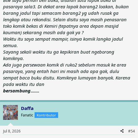
Btw saya pernah beli buku, disalah satu lapak buku di
pasaraya sala3. Di dekat area lapak barang2 loakan, bukan
barang jadul tapi semacam barang2 yg udah rusak ga
lengkap atau rekondisi. Selain disitu saya masih penasaran
toko komik bekas di Kemiri (tepatnya area depan masjid
kauman) sekarang masih ada gak ya ?
Waktu itu saya sempat mampir, isinya komik langka jadul
semua.
Sayang sekali waktu itu ga kepikiran buat ngeborong
komiknya.
Ada juga persewaan komik di ruko2 sebelum masuk ke area
pasaraya, yang entah hari ini masih ada apa gak, dulu
sempat baca buku disitu. Komiknya lumayan banyak. Karena
pada waktu itu dan
bersambung
.......
Daffa
Fanatic
Kontributor
Jul 8, 2026
#54