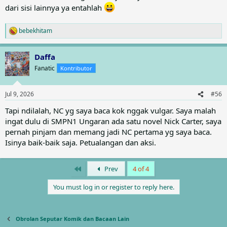
dari sisi lainnya ya entahlah
bebekhitam
R
e
a
Daffa
c
t
Fanatic
Kontributor
i
o
n
Jul 9, 2026
#56
s
:
Tapi ndilalah, NC yg saya baca kok nggak vulgar. Saya malah
ingat dulu di SMPN1 Ungaran ada satu novel Nick Carter, saya
pernah pinjam dan memang jadi NC pertama yg saya baca.
Isinya baik-baik saja. Petualangan dan aksi.
First
Prev
4 of 4
You must log in or register to reply here.
Obrolan Seputar Komik dan Bacaan Lain