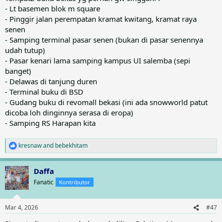
- Lt basemen blok m square
- Pinggir jalan perempatan kramat kwitang, kramat raya
senen
- Samping terminal pasar senen (bukan di pasar senennya
udah tutup)
- Pasar kenari lama samping kampus UI salemba (sepi
banget)
- Delawas di tanjung duren
- Terminal buku di BSD
- Gudang buku di revomall bekasi (ini ada snowworld patut
dicoba loh dinginnya serasa di eropa)
- Samping RS Harapan kita
kresnaw
and
bebekhitam
R
e
a
Daffa
c
t
Fanatic
Kontributor
i
o
n
Mar 4, 2026
#47
s
: