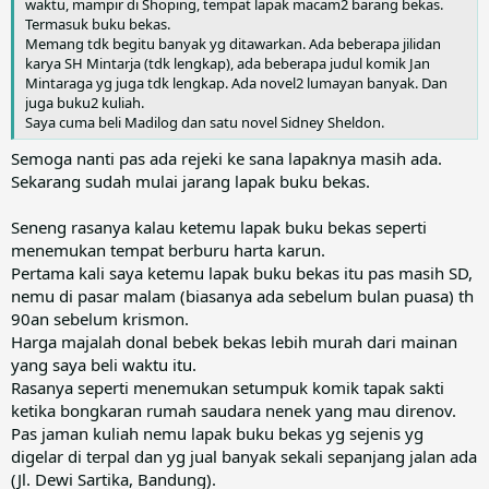
waktu, mampir di Shoping, tempat lapak macam2 barang bekas.
Termasuk buku bekas.
Memang tdk begitu banyak yg ditawarkan. Ada beberapa jilidan
karya SH Mintarja (tdk lengkap), ada beberapa judul komik Jan
Mintaraga yg juga tdk lengkap. Ada novel2 lumayan banyak. Dan
juga buku2 kuliah.
Saya cuma beli Madilog dan satu novel Sidney Sheldon.
Semoga nanti pas ada rejeki ke sana lapaknya masih ada.
Sekarang sudah mulai jarang lapak buku bekas.
Seneng rasanya kalau ketemu lapak buku bekas seperti
menemukan tempat berburu harta karun.
Pertama kali saya ketemu lapak buku bekas itu pas masih SD,
nemu di pasar malam (biasanya ada sebelum bulan puasa) th
90an sebelum krismon.
Harga majalah donal bebek bekas lebih murah dari mainan
yang saya beli waktu itu.
Rasanya seperti menemukan setumpuk komik tapak sakti
ketika bongkaran rumah saudara nenek yang mau direnov.
Pas jaman kuliah nemu lapak buku bekas yg sejenis yg
digelar di terpal dan yg jual banyak sekali sepanjang jalan ada
(Jl. Dewi Sartika, Bandung).