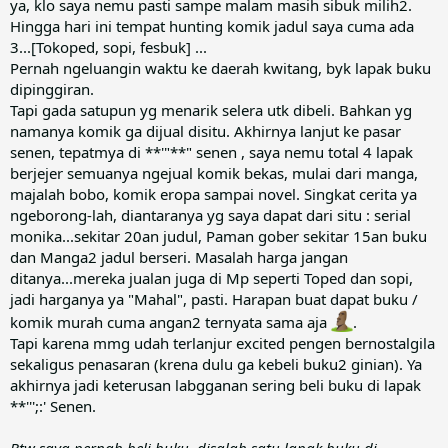
ya, klo saya nemu pasti sampe malam masih sibuk milih2.
Hingga hari ini tempat hunting komik jadul saya cuma ada
3...[Tokoped, sopi, fesbuk] ...
Pernah ngeluangin waktu ke daerah kwitang, byk lapak buku
dipinggiran.
Tapi gada satupun yg menarik selera utk dibeli. Bahkan yg
namanya komik ga dijual disitu. Akhirnya lanjut ke pasar
senen, tepatmya di **'"**" senen , saya nemu total 4 lapak
berjejer semuanya ngejual komik bekas, mulai dari manga,
majalah bobo, komik eropa sampai novel. Singkat cerita ya
ngeborong-lah, diantaranya yg saya dapat dari situ : serial
monika...sekitar 20an judul, Paman gober sekitar 15an buku
dan Manga2 jadul berseri. Masalah harga jangan
ditanya...mereka jualan juga di Mp seperti Toped dan sopi,
jadi harganya ya "Mahal", pasti. Harapan buat dapat buku /
komik murah cuma angan2 ternyata sama aja
.
Tapi karena mmg udah terlanjur excited pengen bernostalgila
sekaligus penasaran (krena dulu ga kebeli buku2 ginian). Ya
akhirnya jadi keterusan labgganan sering beli buku di lapak
**''';:' Senen.