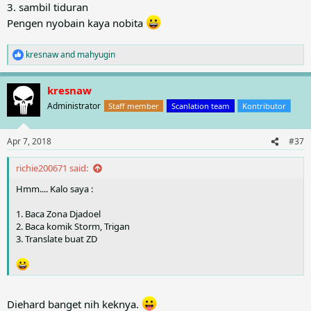
3. sambil tiduran
Pengen nyobain kaya nobita
kresnaw
and
mahyugin
R
e
a
kresnaw
c
t
Administrator
Staff member
Scanlation team
Kontributor
i
o
n
Apr 7, 2018
#37
s
:
richie200671 said:
Hmm.... Kalo saya :
1. Baca Zona Djadoel
2. Baca komik Storm, Trigan
3. Translate buat ZD
Diehard banget nih keknya.