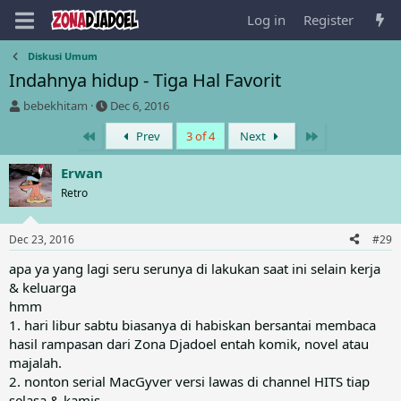
Log in
Register
Diskusi Umum
Indahnya hidup - Tiga Hal Favorit
T
S
bebekhitam
Dec 6, 2016
h
t
First
Last
Prev
3 of 4
Next
r
a
e
r
a
t
Erwan
d
d
Retro
s
a
t
t
a
e
Dec 23, 2016
#29
r
t
apa ya yang lagi seru serunya di lakukan saat ini selain kerja
e
& keluarga
r
hmm
1. hari libur sabtu biasanya di habiskan bersantai membaca
hasil rampasan dari Zona Djadoel entah komik, novel atau
majalah.
2. nonton serial MacGyver versi lawas di channel HITS tiap
selasa & kamis