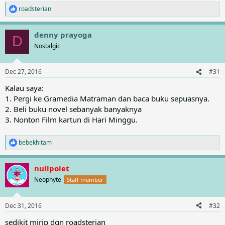
roadsterian
R
e
a
denny prayoga
c
D
t
Nostalgic
i
o
n
Dec 27, 2016
#31
s
:
Kalau saya:
1. Pergi ke Gramedia Matraman dan baca buku sepuasnya.
2. Beli buku novel sebanyak banyaknya
3. Nonton Film kartun di Hari Minggu.
bebekhitam
R
e
a
nullpolet
c
t
Neophyte
Staff member
i
o
n
Dec 31, 2016
#32
s
:
sedikit mirip dgn roadsterian