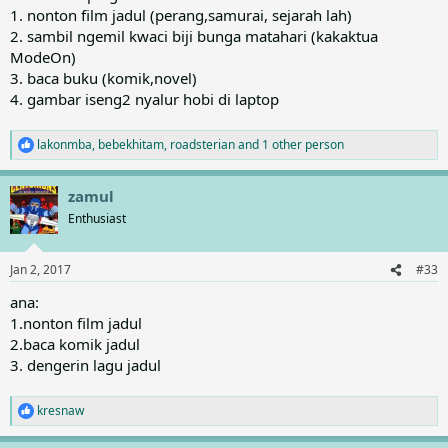
1. nonton film jadul (perang,samurai, sejarah lah)
2. sambil ngemil kwaci biji bunga matahari (kakaktua
ModeOn)
3. baca buku (komik,novel)
4. gambar iseng2 nyalur hobi di laptop
lakonmba
,
bebekhitam
,
roadsterian
and 1 other person
R
e
a
zamul
c
t
Enthusiast
i
o
n
Jan 2, 2017
#33
s
:
ana:
1.nonton film jadul
2.baca komik jadul
3. dengerin lagu jadul
kresnaw
R
e