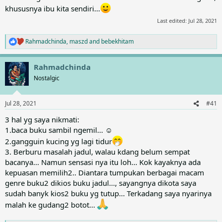
khususnya ibu kita sendiri...
Last edited:
Jul 28, 2021
Rahmadchinda
,
maszd
and
bebekhitam
R
e
a
Rahmadchinda
c
t
Nostalgic
i
o
n
Jul 28, 2021
#41
s
:
3 hal yg saya nikmati:
1.baca buku sambil ngemil... ☺
2.gangguin kucing yg lagi tidur
3. Berburu masalah jadul, walau kdang belum sempat
bacanya... Namun sensasi nya itu loh... Kok kayaknya ada
kepuasan memilih2.. Diantara tumpukan berbagai macam
genre buku2 dikios buku jadul..., sayangnya dikota saya
sudah banyk kios2 buku yg tutup... Terkadang saya nyarinya
malah ke gudang2 botot...