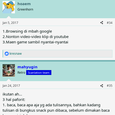
a
hoaem
c
t
Greenhorn
i
o
n
Jan 5, 2017
#34
s
:
1.Browsing di mbah google
2.Nonton video-video klip di youtube
3.Maen game sambil nyantai-nyantai
kresnaw
R
e
a
mahyugin
c
t
Retro
Scanlation team
i
o
n
Jan 24, 2017
#35
s
:
ikutan ah...
3 hal paforit:
1. baca, baca apa aja yg ada tulisannya, bahkan kadang
tulisan di bungkus snack pun dibaca, sebelum dimakan baca