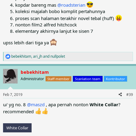
kopdar bareng mas
@roadsterian
koleksi majalah bobo komplit pertahunnya
proses scan halaman terakhir novel tebal (huff)
nonton film2 alfred hitchcock
elementary akhirnya lanjut ke sisen 7
upss lebih dari tiga ya
bebekhitam
,
ari_jh
and
nullpolet
R
e
a
bebekhitam
c
t
Administrator
Staff member
Scanlation team
Kontributor
i
o
n
Feb 7, 2019
#39
s
:
u/ yg no. 8
@maszd
, apa pernah nonton
White Collar
?
recommended
White Collar