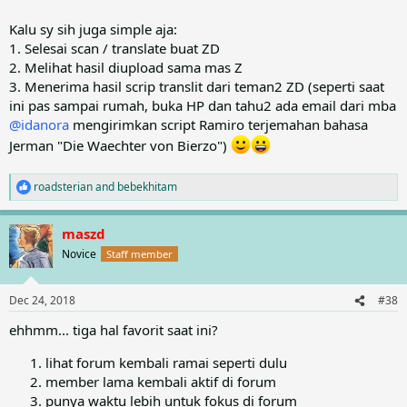
Kalu sy sih juga simple aja:
1. Selesai scan / translate buat ZD
2. Melihat hasil diupload sama mas Z
3. Menerima hasil scrip translit dari teman2 ZD (seperti saat
ini pas sampai rumah, buka HP dan tahu2 ada email dari mba
@idanora
mengirimkan script Ramiro terjemahan bahasa
Jerman "Die Waechter von Bierzo")
roadsterian
and
bebekhitam
R
e
a
maszd
c
t
Novice
Staff member
i
o
n
Dec 24, 2018
#38
s
:
ehhmm... tiga hal favorit saat ini?
lihat forum kembali ramai seperti dulu
member lama kembali aktif di forum
punya waktu lebih untuk fokus di forum