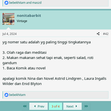
bebekhitam
and
maszd
R
e
a
nonitabarbit
c
t
Vintage
i
o
n
Jul 4, 2024
#42
s
:
yg nomer satu adalah yg paling tinggi tingkatannya
3. Olah raga dan meditasi
2. Makan makanan sehat tapi enak, seperti salad, roti
gandum
1. Baca Komik atau novel
apalagi komik Nina dan Novel Astrid Lindgren , Laura Ingalls
Wilder dan Enid Blyton
bebekhitam
R
e
a
First
Last
Prev
3 of 4
Next
c