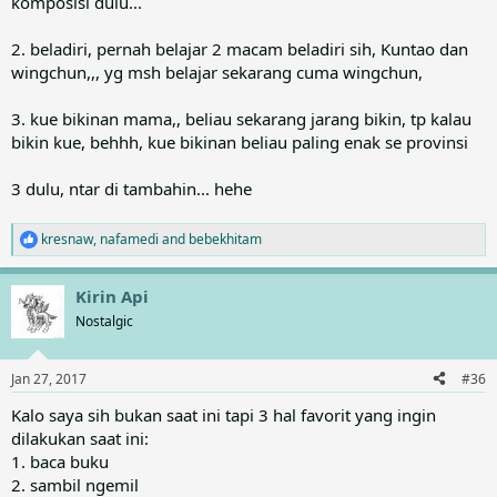
komposisi dulu...
2. beladiri, pernah belajar 2 macam beladiri sih, Kuntao dan
wingchun,,, yg msh belajar sekarang cuma wingchun,
3. kue bikinan mama,, beliau sekarang jarang bikin, tp kalau
bikin kue, behhh, kue bikinan beliau paling enak se provinsi
3 dulu, ntar di tambahin... hehe
kresnaw
,
nafamedi
and
bebekhitam
R
e
a
Kirin Api
c
t
Nostalgic
i
o
n
Jan 27, 2017
#36
s
:
Kalo saya sih bukan saat ini tapi 3 hal favorit yang ingin
dilakukan saat ini:
1. baca buku
2. sambil ngemil