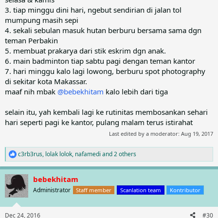
3. tiap minggu dini hari, ngebut sendirian di jalan tol
mumpung masih sepi
4. sekali sebulan masuk hutan berburu bersama sama dgn
teman Perbakin
5. membuat prakarya dari stik eskrim dgn anak.
6. main badminton tiap sabtu pagi dengan teman kantor
7. hari minggu kalo lagi lowong, berburu spot photography
di sekitar kota Makassar.
maaf nih mbak
@bebekhitam
kalo lebih dari tiga
selain itu, yah kembali lagi ke rutinitas membosankan sehari
hari seperti pagi ke kantor, pulang malam terus istirahat
Last edited by a moderator:
Aug 19, 2017
c3rb3rus
,
lolak lolok
,
nafamedi
and 2 others
R
e
a
bebekhitam
c
t
Administrator
Staff member
Scanlation team
Kontributor
i
o
n
Dec 24, 2016
#30