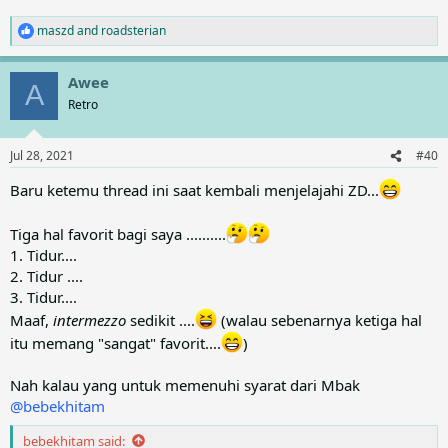
maszd
and
roadsterian
R
e
a
Awee
c
A
t
Retro
i
o
n
Jul 28, 2021
#40
s
:
Baru ketemu thread ini saat kembali menjelajahi ZD...
Tiga hal favorit bagi saya ..........
1. Tidur....
2. Tidur ....
3. Tidur....
Maaf,
intermezzo
sedikit ....
(walau sebenarnya ketiga hal
itu memang "sangat" favorit....
)
Nah kalau yang untuk memenuhi syarat dari Mbak
@bebekhitam
bebekhitam said: