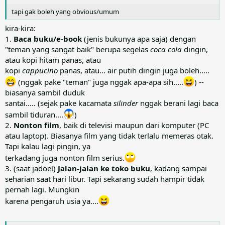
tapi gak boleh yang obvious/umum
kira-kira:
1.
Baca buku/e-book
(jenis bukunya apa saja) dengan
"teman yang sangat baik" berupa segelas
coca cola
dingin,
atau kopi hitam panas, atau
kopi
cappucino
panas, atau... air putih dingin juga boleh.....
(nggak pake "teman" juga nggak apa-apa sih.....
) --
biasanya sambil duduk
santai..... (sejak pake kacamata
silinder
nggak berani lagi baca
sambil tiduran....
)
2.
Nonton film
, baik di televisi maupun dari komputer (PC
atau laptop). Biasanya film yang tidak terlalu memeras otak.
Tapi kalau lagi pingin, ya
terkadang juga nonton film serius.
3. (saat jadoel)
Jalan-jalan ke toko buku
, kadang sampai
seharian saat hari libur. Tapi sekarang sudah hampir tidak
pernah lagi. Mungkin
karena pengaruh usia ya....