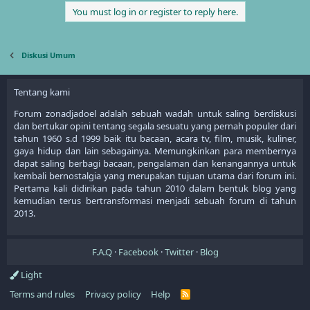
t
You must log in or register to reply here.
i
o
n
s
Diskusi Umum
:
Tentang kami
Forum zonadjadoel adalah sebuah wadah untuk saling berdiskusi
dan bertukar opini tentang segala sesuatu yang pernah populer dari
tahun 1960 s.d 1999 baik itu bacaan, acara tv, film, musik, kuliner,
gaya hidup dan lain sebagainya. Memungkinkan para membernya
dapat saling berbagi bacaan, pengalaman dan kenangannya untuk
kembali bernostalgia yang merupakan tujuan utama dari forum ini.
Pertama kali didirikan pada tahun 2010 dalam bentuk blog yang
kemudian terus bertransformasi menjadi sebuah forum di tahun
2013.
F.A.Q
Facebook
Twitter
Blog
Light
Terms and rules
Privacy policy
Help
R
S