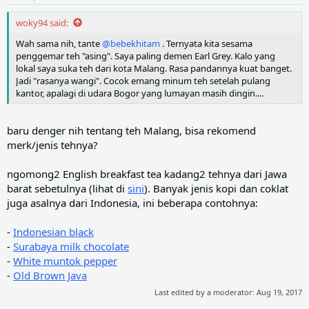
s
:
woky94 said:
Wah sama nih, tante
@bebekhitam
. Ternyata kita sesama
penggemar teh "asing". Saya paling demen Earl Grey. Kalo yang
lokal saya suka teh dari kota Malang. Rasa pandannya kuat banget.
Jadi "rasanya wangi". Cocok emang minum teh setelah pulang
kantor, apalagi di udara Bogor yang lumayan masih dingin....
baru denger nih tentang teh Malang, bisa rekomend
merk/jenis tehnya?
ngomong2 English breakfast tea kadang2 tehnya dari Jawa
barat sebetulnya (lihat di
sini
). Banyak jenis kopi dan coklat
juga asalnya dari Indonesia, ini beberapa contohnya:
-
Indonesian black
-
Surabaya milk chocolate
-
White muntok pepper
-
Old Brown Java
Last edited by a moderator:
Aug 19, 2017