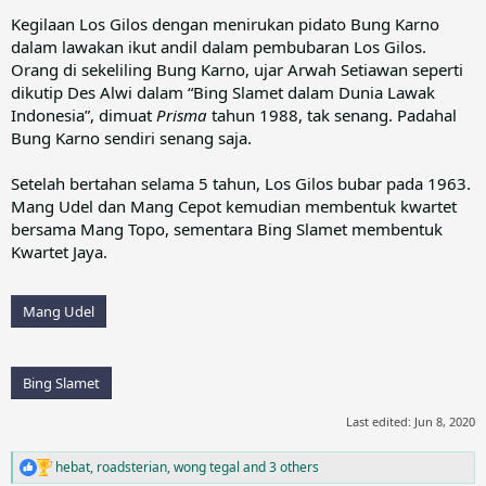
Kegilaan Los Gilos dengan menirukan pidato Bung Karno
dalam lawakan ikut andil dalam pembubaran Los Gilos.
Orang di sekeliling Bung Karno, ujar Arwah Setiawan seperti
dikutip Des Alwi dalam “Bing Slamet dalam Dunia Lawak
Indonesia”, dimuat
Prisma
tahun 1988, tak senang. Padahal
Bung Karno sendiri senang saja.
Setelah bertahan selama 5 tahun, Los Gilos bubar pada 1963.
Mang Udel dan Mang Cepot kemudian membentuk kwartet
bersama Mang Topo, sementara Bing Slamet membentuk
Kwartet Jaya.
Mang Udel
Bing Slamet
Last edited:
Jun 8, 2020
hebat
,
roadsterian
,
wong tegal
and 3 others
R