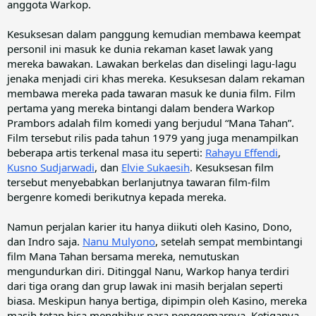
anggota Warkop.
Kesuksesan dalam panggung kemudian membawa keempat
personil ini masuk ke dunia rekaman kaset lawak yang
mereka bawakan. Lawakan berkelas dan diselingi lagu-lagu
jenaka menjadi ciri khas mereka. Kesuksesan dalam rekaman
membawa mereka pada tawaran masuk ke dunia film. Film
pertama yang mereka bintangi dalam bendera Warkop
Prambors adalah film komedi yang berjudul “Mana Tahan”.
Film tersebut rilis pada tahun 1979 yang juga menampilkan
beberapa artis terkenal masa itu seperti:
Rahayu Effendi
,
Kusno Sudjarwadi
, dan
Elvie Sukaesih
. Kesuksesan film
tersebut menyebabkan berlanjutnya tawaran film-film
bergenre komedi berikutnya kepada mereka.
Namun perjalan karier itu hanya diikuti oleh Kasino, Dono,
dan Indro saja.
Nanu Mulyono
, setelah sempat membintangi
film Mana Tahan bersama mereka, nemutuskan
mengundurkan diri. Ditinggal Nanu, Warkop hanya terdiri
dari tiga orang dan grup lawak ini masih berjalan seperti
biasa. Meskipun hanya bertiga, dipimpin oleh Kasino, mereka
masih tetap bisa menghibur para penggemarnya. Ketiganya