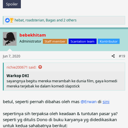
Spoiler
hebat
,
roadsterian
,
Bagas
and 2 others
R
e
a
bebekhitam
c
t
Administrator
Staff member
Scanlation team
Kontributor
i
o
n
Jun 7, 2020
#19
s
:
richie200671 said:
Warkop DKI
sayangnya begitu mereka merambah ke dunia film, gaya komedi
mereka terjebak ke dalam komedi slapstick
betul, seperti pernah dibahas oleh mas
@Erwan
di
sini
sepertinya sih terpaksa oleh keadaan & tuntutan pasar ya?
seperti yg ditulis Dono di buku karyanya yg didedikasikan
untuk kedua sahabatnya berikut: