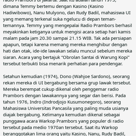
dimana Temmy bertemu dengan Kasino (Kasino
Hadiwibowo), Nanu Mulyono, dan Rudy Badil, mahasiswa UI
yang memang terkenal suka ngelucu di depan teman-
temannya. Temmy yang mengepalai Radio Prambors berhasil
meyakinkan ketiganya untuk mengisi acara setiap hari kamis
malam pada jam 20.30 sampai 21.15 WIB. Tak ada persiapan
apapun, tetapi karena memang mereka menghibur dengan
hati dan otak, ide-ide lawakan selalu muncul sebelum mereka
siaran. Acara yang bertajuk “Obrolan Santai di Warung Kopi”
tersebut terbukti bisa menarik perhatian para pendengar.
Setahun kemudian (1974), Dono (Wahjoe Sardono), seorang
rekan mereka di UI bergabung bersama grup lawak tersebut.
Mereka berempat cukup dikenal oleh penggemar radio
Prambors dengan lawakannya yang segar dan berisi. Pada
tahun 1976, Indro (Indrodjojo Kusumonegoro), seorang
Mahasiswa Universitas Pancasila yang paling muda usianya
diajak bergabung. Kelimanya kemudian dikenal sebagai
punggawa acara Warkop Prambors yang populer di radio
tersebut pada medio 1970an tersebut. Saat itu Warkop
beranggotakan lima orang yaitu Kasino, Nanu, Rudy Badil,