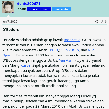
a
richie200671
c
t
Fanatic
Scanlation team
Kontributor
i
o
n
Jun 7, 2020
#16
s
:
D'Bodors
D'Bodors
adalah adalah grup lawak
Indonesia
. Grup lawak ini
terbentuk tahun 1970an dengan formasi awal Raden Ahmad
Yusuf Wargapranata (Abah
Us Us
,)
Sup Yusup
, dan
Rudi
Djamil
. Pada tahun 1983 terjadi perubahan formasi dari
D'Bodors dengan anggota Us Us,
Yan Asmi
(Uyan Suryana)
dan Mang
Kusye
. Sejak perubahan formasi itu gaya melawak
merekapun banyak berubah. Grup D'Bodors dalam
menyajikan lawakan tidak hanya melalui kata-kata jenaka
tetapi juga lewat lagu dan gerak, kadang juga tampil
menggunakan alat musik tradisional calung.
Dari formasi tersebut kini hanya tinggal Mang Kusye yg
masih hidup, setelah Yan Asmi meninggal karena stroke dan
penyakit liver pada 29 Maret 2010 dan Abah Us Us menyusul