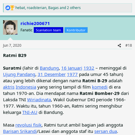
hebat
,
roadsterian
,
Bagas
and 2 others
R
e
a
richie200671
c
t
Fanatic
Scanlation team
Kontributor
i
o
n
Jun 7, 2020
#18
s
:
Ratmi B29
Suratmi
(lahir di
Bandung
,
16 Januari
1932
– meninggal di
Ujung Pandang
,
31 Desember
1977
pada umur 45 tahun)
atau yang lebih dikenal dengan nama
Ratmi B-29
adalah
aktris
Indonesia
yang sering tampil di film
komedi
di era
tahun 1970-an. Dia mendapat nama
Ratmi Bomber-29
dari
Laksda TNI
Wiriadinata
, Wakil Gubernur DKI periode 1966-
1977. Waktu itu, tahun 1960-an, Ratmi sering menghibur
keluarga
TNI-AU
di Bandung.
Masa
revolusi fisik
, Ratmi turut ambil bagian jadi anggota
Barisan Srikandi
/Laswi dan anggota staf itu
sersan dua
.