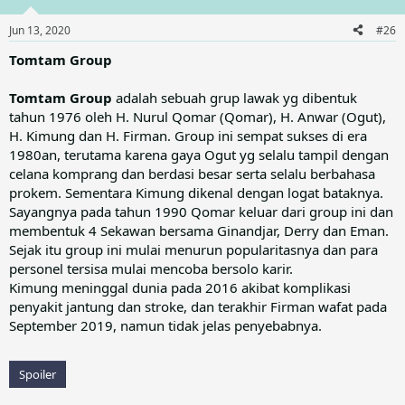
o
n
Jun 13, 2020
#26
s
:
Tomtam Group
Tomtam Group
adalah sebuah grup lawak yg dibentuk
tahun 1976 oleh H. Nurul Qomar (Qomar), H. Anwar (Ogut),
H. Kimung dan H. Firman. Group ini sempat sukses di era
1980an, terutama karena gaya Ogut yg selalu tampil dengan
celana komprang dan berdasi besar serta selalu berbahasa
prokem. Sementara Kimung dikenal dengan logat bataknya.
Sayangnya pada tahun 1990 Qomar keluar dari group ini dan
membentuk 4 Sekawan bersama Ginandjar, Derry dan Eman.
Sejak itu group ini mulai menurun popularitasnya dan para
personel tersisa mulai mencoba bersolo karir.
Kimung meninggal dunia pada 2016 akibat komplikasi
penyakit jantung dan stroke, dan terakhir Firman wafat pada
September 2019, namun tidak jelas penyebabnya.
Spoiler