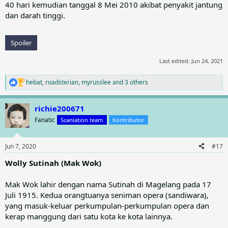
40 hari kemudian tanggal 8 Mei 2010 akibat penyakit jantung
dan darah tinggi.
Spoiler
Last edited:
Jun 24, 2021
hebat
,
roadsterian
,
myrusslee
and 3 others
R
e
a
richie200671
c
t
Fanatic
Scanlation team
Kontributor
i
o
n
Jun 7, 2020
#17
s
:
Wolly Sutinah (Mak Wok)
Mak Wok lahir dengan nama Sutinah di Magelang pada 17
Juli 1915. Kedua orangtuanya seniman opera (sandiwara),
yang masuk-keluar perkumpulan-perkumpulan opera dan
kerap manggung dari satu kota ke kota lainnya.