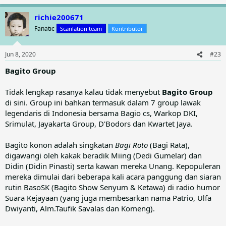
e
a
richie200671
c
t
Fanatic
Scanlation team
Kontributor
i
o
n
Jun 8, 2020
#23
s
:
Bagito Group
Tidak lengkap rasanya kalau tidak menyebut
Bagito Group
di sini. Group ini bahkan termasuk dalam 7 group lawak
legendaris di Indonesia bersama Bagio cs, Warkop DKI,
Srimulat, Jayakarta Group, D'Bodors dan Kwartet Jaya.
Bagito konon adalah singkatan
Bagi Roto
(Bagi Rata),
digawangi oleh kakak beradik Miing (Dedi Gumelar) dan
Didin (Didin Pinasti) serta kawan mereka Unang. Kepopuleran
mereka dimulai dari beberapa kali acara panggung dan siaran
rutin BasoSK (Bagito Show Senyum & Ketawa) di radio humor
Suara Kejayaan (yang juga membesarkan nama Patrio, Ulfa
Dwiyanti, Alm.Taufik Savalas dan Komeng).