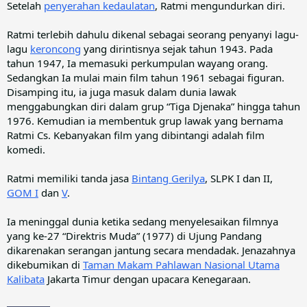
Setelah
penyerahan kedaulatan
, Ratmi mengundurkan diri.
Ratmi terlebih dahulu dikenal sebagai seorang penyanyi lagu-
lagu
keroncong
yang dirintisnya sejak tahun 1943. Pada
tahun 1947, Ia memasuki perkumpulan wayang orang.
Sedangkan Ia mulai main film tahun 1961 sebagai figuran.
Disamping itu, ia juga masuk dalam dunia lawak
menggabungkan diri dalam grup “Tiga Djenaka” hingga tahun
1976. Kemudian ia membentuk grup lawak yang bernama
Ratmi Cs. Kebanyakan film yang dibintangi adalah film
komedi.
Ratmi memiliki tanda jasa
Bintang Gerilya
, SLPK I dan II,
GOM I
dan
V
.
Ia meninggal dunia ketika sedang menyelesaikan filmnya
yang ke-27 “Direktris Muda” (1977) di Ujung Pandang
dikarenakan serangan jantung secara mendadak. Jenazahnya
dikebumikan di
Taman Makam Pahlawan Nasional Utama
Kalibata
Jakarta Timur dengan upacara Kenegaraan.