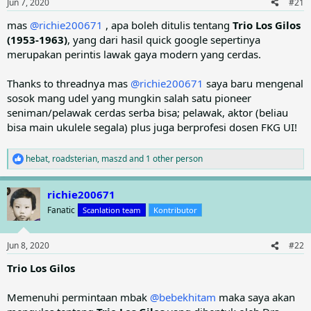
Jun 7, 2020
#21
s
Film Gengsi Dong menceritakan bagaimana kondisi sosial
:
mas
@richie200671
, apa boleh ditulis tentang
Trio Los Gilos
masyarakat perkotaan yang penuh dengan gengsi. Ini merupakan
(1953-1963)
, yang dari hasil quick google sepertinya
salah satu dampak negative dari pembangunan yang dilakukan
terpusat hanya di Jakarta.
merupakan perintis lawak gaya modern yang cerdas.
sumber
Thanks to threadnya mas
@richie200671
saya baru mengenal
sosok mang udel yang mungkin salah satu pioneer
Kasino: Hukum mesti utamakan keadilan buat masyarakat?
seniman/pelawak cerdas serba bisa; pelawak, aktor (beliau
Indro: Iya
bisa main ukulele segala) plus juga berprofesi dosen FKG UI!
Kasino: Ah saya gak pernah ngerasain begitu Pak
Indro: Nah itu gak boleh, harusnya begini, itu, e situ ngerasainnya
lain?
hebat
,
roadsterian
,
maszd
and 1 other person
R
Kasino: Ya, kadang-kadang adil, kadang-kadang kagak
e
Indro: Itu mah itung aja apes.
a
richie200671
c
sumber
t
Fanatic
Scanlation team
Kontributor
i
o
n
Jun 8, 2020
#22
s
:
Trio Los Gilos
Memenuhi permintaan mbak
@bebekhitam
maka saya akan