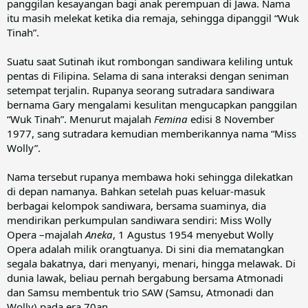
panggilan kesayangan bagi anak perempuan di Jawa. Nama
itu masih melekat ketika dia remaja, sehingga dipanggil “Wuk
Tinah”.
Suatu saat Sutinah ikut rombongan sandiwara keliling untuk
pentas di Filipina. Selama di sana interaksi dengan seniman
setempat terjalin. Rupanya seorang sutradara sandiwara
bernama Gary mengalami kesulitan mengucapkan panggilan
“Wuk Tinah”. Menurut majalah
Femina
edisi 8 November
1977, sang sutradara kemudian memberikannya nama “Miss
Wolly”.
Nama tersebut rupanya membawa hoki sehingga dilekatkan
di depan namanya. Bahkan setelah puas keluar-masuk
berbagai kelompok sandiwara, bersama suaminya, dia
mendirikan perkumpulan sandiwara sendiri: Miss Wolly
Opera –majalah
Aneka
, 1 Agustus 1954 menyebut Wolly
Opera adalah milik orangtuanya. Di sini dia mematangkan
segala bakatnya, dari menyanyi, menari, hingga melawak. Di
dunia lawak, beliau pernah bergabung bersama Atmonadi
dan Samsu membentuk trio SAW (Samsu, Atmonadi dan
Wolly) pada era 70an.