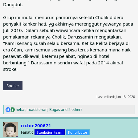
Dangdut.
Grup ini mulai menurun pamornya setelah Cholik didera
penyakit kanker hati, yg akhirnya merenggut nyawanya pada
Juli 2010. Dalam sebuah wawancara ketika mengantarkan
pemakaman rekannya Cholik, Darussamin mengatakan,
"Kami senang susah selalu bersama. Ketika Pelita berjaya di
era 80an, kami semua senang bisa terus kemana-mana naik
pesawat, dikawal, ketemu pejabat, nginep di hotel
berbintang." Darussamin sendiri wafat pada 2014 akibat
stroke.
Spoiler
Last edited:
Jun 13, 2020
hebat
,
roadsterian
,
Bagas
and 2 others
R
e
a
richie200671
c
t
Fanatic
Scanlation team
Kontributor
i