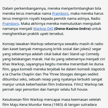
Dalam perkembangannya, mereka menpertimbangkan bila
mereka terus memakai nama
Prambors
, maka mereka harus
terus mengirim royalti kepada pemilik nama aslinya, Radio
Prambors
. Maka akhirnya mereka memutuskan mengubah
namanya menjadi
Warkop DKI
(Dono-Kasino-Indro)
untuk
menghentikan praktik upeti tersebut.
Konsep lawakan Warkop sebenarnya sewaktu masih di radio
dan kaset banyak mengusung kritik sosial dan jokes2 segar
yang sebenarnya adalah cikal bakal dari Stand-up Comedy
yang belakangan marak. Hal itu yang sebenarnya menjadi ciri
khas Warkop, sayangnya begitu mereka merambah ke dunia
film, gaya komedi mereka terjebak ke dalam komedi slapstick
a la Charlie Chaplin dan The Three Stooges dengan sedikit
dibumbui seks, sebuah resep yang nyatanya terbukti sangat
manjur untuk keberhasilan film Indonesia. Film2 Warkop tak
pernah sepi penonton dan hampir selalu full house.
Kesuksesan film Warkop mencapai masa keemasan setelah
film Maju Kena Mundur Kena (1983) di tangan sutradara