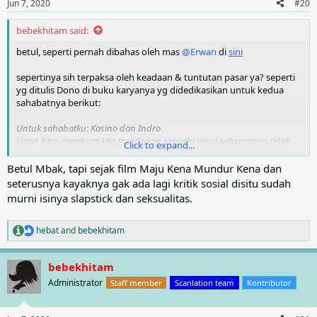
Jun 7, 2020
#20
s
:
bebekhitam said:
betul, seperti pernah dibahas oleh mas
@Erwan
di
sini
sepertinya sih terpaksa oleh keadaan & tuntutan pasar ya? seperti
yg ditulis Dono di buku karyanya yg didedikasikan untuk kedua
sahabatnya berikut:
Untuk sahabatku: Kasino dan Indro
Uang bisa membuat kita melakukan sesuatu yang sebenarnya tidak
Click to expand...
kita sukai
Betul Mbak, tapi sejak film Maju Kena Mundur Kena dan
seterusnya kayaknya gak ada lagi kritik sosial disitu sudah
murni isinya slapstick dan seksualitas.
di film2 mereka, Warkop masih berusaha menyelipkan kritik2 sosial,
berikut bbrp contohnya (hasil google):
hebat
and
bebekhitam
R
dalam film Mana Tahan (1980) Warkop mengangkat tema tentang
e
gaya hidup kelas menengah yang senang berbelanja di pusat
a
bebekhitam
perbelanjaan seperti yang dilakukan Tante Mira. Padahal keadaan di
c
t
sekitarnya, yaitu para mahasiswa yang indekos di tempatnya
Administrator
Staff member
Scanlation team
Kontributor
i
kekurangan biaya untuk melanjutkan kuliah. Sampai mereka
o
mencari pekerjaan sambilan di tengah jadwal kuliah mereka.
n