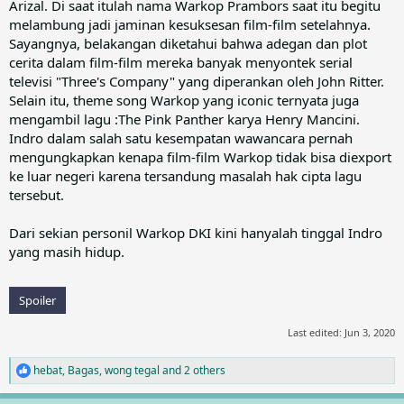
Arizal. Di saat itulah nama Warkop Prambors saat itu begitu
melambung jadi jaminan kesuksesan film-film setelahnya.
Sayangnya, belakangan diketahui bahwa adegan dan plot
cerita dalam film-film mereka banyak menyontek serial
televisi "Three's Company" yang diperankan oleh John Ritter.
Selain itu, theme song Warkop yang iconic ternyata juga
mengambil lagu :The Pink Panther karya Henry Mancini.
Indro dalam salah satu kesempatan wawancara pernah
mengungkapkan kenapa film-film Warkop tidak bisa diexport
ke luar negeri karena tersandung masalah hak cipta lagu
tersebut.
Dari sekian personil Warkop DKI kini hanyalah tinggal Indro
yang masih hidup.
Spoiler
Last edited:
Jun 3, 2020
hebat
,
Bagas
,
wong tegal
and 2 others
R
e