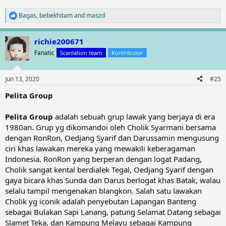
Bagas
,
bebekhitam
and
maszd
R
e
a
richie200671
c
t
Fanatic
Scanlation team
Kontributor
i
o
n
Jun 13, 2020
#25
s
:
Pelita Group
Pelita Group
adalah sebuah grup lawak yang berjaya di era
1980an. Grup yg dikomandoi oleh Cholik Syarmani bersama
dengan RonRon, Oedjang Syarif dan Darussamin mengusung
ciri khas lawakan mereka yang mewakili keberagaman
Indonesia. RonRon yang berperan dengan logat Padang,
Cholik sangat kental berdialek Tegal, Oedjang Syarif dengan
gaya bicara khas Sunda dan Darus berlogat khas Batak, walau
selalu tampil mengenakan blangkon. Salah satu lawakan
Cholik yg iconik adalah penyebutan Lapangan Banteng
sebagai Bulakan Sapi Lanang, patung Selamat Datang sebagai
Slamet Teka, dan Kampung Melayu sebagai Kampung