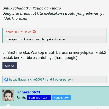
Untuk sahabatku: Kasino dan Indro
Uang bisa membuat kita melakukan sesuatu yang sebenarnya
tidak kita sukai
richie200671 said:
mengusung kritik sosial dan jokes2 segar
di film2 mereka, Warkop masih berusaha menyelipkan kritik2
sosial, berikut bbrp contohnya (hasil google):
SHOW
hebat
,
Bagas
,
richie200671
and 1 other person
R
e
a
richie200671
c
t
Fanatic
Scanlation team
Kontributor
i
o
n