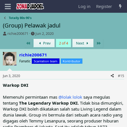
Log in
Register
Totally 80s-90's
(Group) Pelawak jadul
T
S
richie200671
Jun 2, 2020
h
t
First
Last
Prev
2 of 4
Next
r
a
e
r
a
t
richie200671
d
d
Fanatic
Scanlation team
Kontributor
s
a
t
t
a
e
Jun 3, 2020
#15
r
t
Warkop DKI
e
r
Memenuhi permintaan mas
@lolak lolok
saya megulas
tentang
The Legendary Warkop DKI.
Tidak bisa dimungkiri,
Warkop DKI boleh dikatakan salah satu Living Legend dalam
dunia lawak. Group ini bermula dari sebuah acara radio yang
digagas oleh Temmy Lesanpura, seorang produser hiburan
radio Prambors di Jakarta. Saat itu adalah tahun 1973,