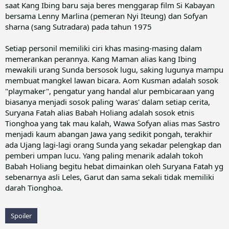
saat Kang Ibing baru saja beres menggarap film Si Kabayan
bersama Lenny Marlina (pemeran Nyi Iteung) dan Sofyan
sharna (sang Sutradara) pada tahun 1975
Setiap personil memiliki ciri khas masing-masing dalam
memerankan perannya. Kang Maman alias kang Ibing
mewakili urang Sunda bersosok lugu, saking lugunya mampu
membuat mangkel lawan bicara. Aom Kusman adalah sosok
"playmaker", pengatur yang handal alur pembicaraan yang
biasanya menjadi sosok paling 'waras' dalam setiap cerita,
Suryana Fatah alias Babah Holiang adalah sosok etnis
Tionghoa yang tak mau kalah, Wawa Sofyan alias mas Sastro
menjadi kaum abangan Jawa yang sedikit pongah, terakhir
ada Ujang lagi-lagi orang Sunda yang sekadar pelengkap dan
pemberi umpan lucu. Yang paling menarik adalah tokoh
Babah Holiang begitu hebat dimainkan oleh Suryana Fatah yg
sebenarnya asli Leles, Garut dan sama sekali tidak memiliki
darah Tionghoa.
Spoiler