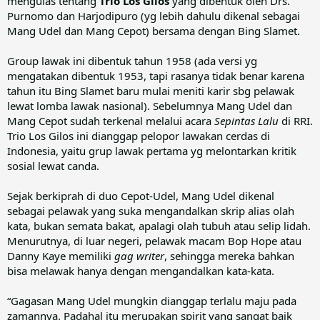
mengulas tentang
Trio Los Gilos
yang dibentuk oleh Drs.
Purnomo dan Harjodipuro (yg lebih dahulu dikenal sebagai
Mang Udel dan Mang Cepot) bersama dengan Bing Slamet.
Group lawak ini dibentuk tahun 1958 (ada versi yg
mengatakan dibentuk 1953, tapi rasanya tidak benar karena
tahun itu Bing Slamet baru mulai meniti karir sbg pelawak
lewat lomba lawak nasional). Sebelumnya Mang Udel dan
Mang Cepot sudah terkenal melalui acara
Sepintas Lalu
di RRI.
Trio Los Gilos ini dianggap pelopor lawakan cerdas di
Indonesia, yaitu grup lawak pertama yg melontarkan kritik
sosial lewat canda.
Sejak berkiprah di duo Cepot-Udel, Mang Udel dikenal
sebagai pelawak yang suka mengandalkan skrip alias olah
kata, bukan semata bakat, apalagi olah tubuh atau selip lidah.
Menurutnya, di luar negeri, pelawak macam Bop Hope atau
Danny Kaye memiliki
gag writer
, sehingga mereka bahkan
bisa melawak hanya dengan mengandalkan kata-kata.
“Gagasan Mang Udel mungkin dianggap terlalu maju pada
zamannya. Padahal itu merupakan spirit yang sangat baik