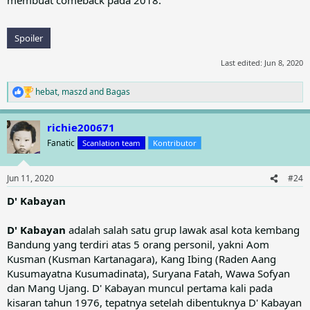
membuat comeback pada 2018.
Spoiler
Last edited:
Jun 8, 2020
hebat
,
maszd
and
Bagas
R
e
a
richie200671
c
t
Fanatic
Scanlation team
Kontributor
i
o
n
Jun 11, 2020
#24
s
:
D' Kabayan
D' Kabayan
adalah salah satu grup lawak asal kota kembang
Bandung yang terdiri atas 5 orang personil, yakni Aom
Kusman (Kusman Kartanagara), Kang Ibing (Raden Aang
Kusumayatna Kusumadinata), Suryana Fatah, Wawa Sofyan
dan Mang Ujang. D' Kabayan muncul pertama kali pada
kisaran tahun 1976, tepatnya setelah dibentuknya D' Kabayan