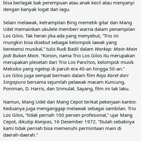
bisa berlagak bak perempuan atau anak kecil atau menyanyi
dengan banyak logat dan lagu.
Selain melawak, ketrampilan Bing memetik gitar dan Mang
Udel memainkan ukulele memberi warna dalam penampilan
Los Gilos. Tak heran jika ada yang menyebut, “Trio ini
mungkin bisa disebut sebagai kelompok lawak yang
beresensi musikal,” tulis Rudi Badil dalam
Warkop: Main-Main
Jadi Bukan Main
. “Konon, nama Trio Los Gilos itu merupakan
merupakan plesetan dari Trio Los Panchos, kelompok musik
Meksiko yang ngetop di paruh era 40-an hingga 50-an.”
Los Gilos juga sempat bermain dalam film
Raja Karet dari
Singapura
bersama sejumlah pelawak macam Kuncung,
Poniman, D. Harris, dan Srimulat. Sayang, film ini tak laku.
Namun, Mang Udel dan Mang Cepot terikat pekerjaan kantor.
Keduanya juga menganggap melawak sebagai sambilan. Trio
Los Gilos, “tidak pernah 100 persen profesional,” ujar Mang
Cepot, dikutip
Kompas
, 16 Desember 1972. “Itulah sebabnya
kami tidak pernah bisa memenuhi permintaan main di
daerah-daerah.”