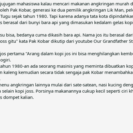
atu jujugan mahasiswa kalau mencari makanan angkringan murah d
a oleh Pak Kobar, generasi ke dua pemilik angkringan Lik Man, pel
un Tugu sejak tahun 1980. Tapi karena adanya tata kota dipindah
s berasal dari bunyi bara api yang dimasukan kedalam gelas kopi
susu bisa, bedanya cuma dikasih bara api. Nama jos itu berasal da
oss gitu" kata Pak Kobar dikutip dari youtube Our Grandfather St
 jos pertama "Arang dalam kopi jos ini bisa menghilangkan kem
ogiri.
 tahun 1980-an ada seorang masinis yang meminta dibuatkan kopi
kaleng kemudian secara tidak sengaja pak Kobar menambahkan a
.
menu angkringan lainnya mulai dari sate-satean, nasi kucing denga
selain kopi joss. Porsinya makanannya cukup kecil seperti cir
s dompet kalian.