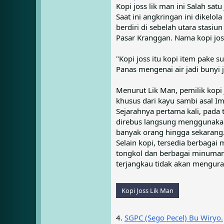
Kopi joss lik man ini Salah s
Saat ini angkringan ini dikelol
berdiri di sebelah utara stasi
Pasar Kranggan. Nama kopi jos
"Kopi joss itu kopi item pake 
Panas mengenai air jadi bunyi j
Menurut Lik Man, pemilik kopi
khusus dari kayu sambi asal Im
Sejarahnya pertama kali, pada
direbus langsung menggunakan 
banyak orang hingga sekarang
Selain kopi, tersedia berbagai 
tongkol dan berbagai minuman 
terjangkau tidak akan mengura
Kopi Joss Lik Man
4.
SGPC (Sego Pecel) Bu Wiryo.