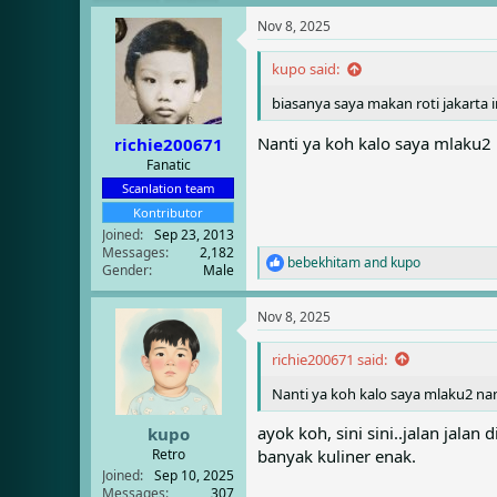
e
r
a
t
Nov 8, 2025
d
d
s
a
kupo said:
t
t
biasanya saya makan roti jakarta i
a
e
r
Nanti ya koh kalo saya mlaku2
richie200671
t
e
Fanatic
r
Scanlation team
Kontributor
Joined
Sep 23, 2013
Messages
2,182
bebekhitam
and
kupo
R
Gender
Male
e
a
Nov 8, 2025
c
t
i
richie200671 said:
o
Nanti ya koh kalo saya mlaku2 na
n
s
:
ayok koh, sini sini..jalan jalan d
kupo
Retro
banyak kuliner enak.
Joined
Sep 10, 2025
Messages
307