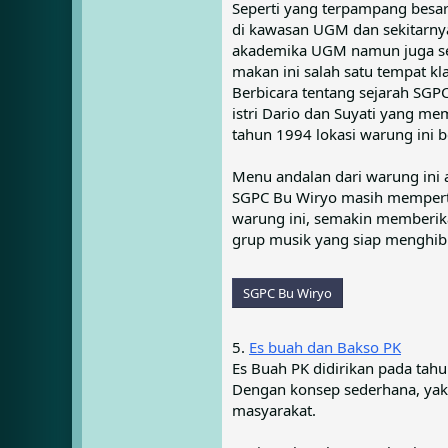
Seperti yang terpampang besar
di kawasan UGM dan sekitarnya
akademika UGM namun juga seti
makan ini salah satu tempat k
Berbicara tentang sejarah SGP
istri Dario dan Suyati yang me
tahun 1994 lokasi warung ini b
Menu andalan dari warung ini a
SGPC Bu Wiryo masih memperta
warung ini, semakin memberika
grup musik yang siap menghibu
SGPC Bu Wiryo
5.
Es buah dan Bakso PK
Es Buah PK didirikan pada tah
Dengan konsep sederhana, yakn
masyarakat.