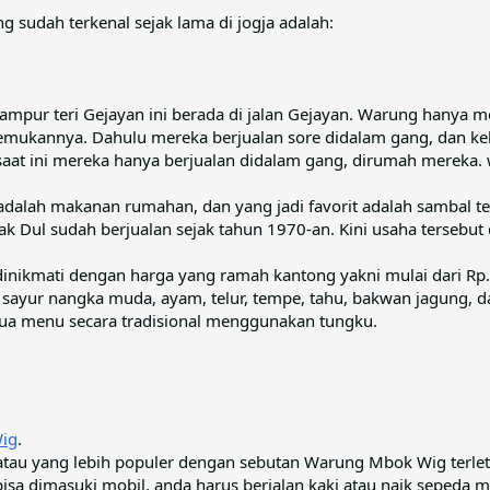
 sudah terkenal sejak lama di jogja adalah:
ampur teri Gejayan ini berada di jalan Gejayan. Warung hanya m
mukannya. Dahulu mereka berjualan sore didalam gang, dan kel
aat ini mereka hanya berjualan didalam gang, dirumah mereka.
adalah makanan rumahan, dan yang jadi favorit adalah sambal ter
k Dul sudah berjualan sejak tahun 1970-an. Kini usaha tersebut
dinikmati dengan harga yang ramah kantong yakni mulai dari Rp.
i sayur nangka muda, ayam, telur, tempe, tahu, bakwan jagung, d
a menu secara tradisional menggunakan tungku.
ig
.
u yang lebih populer dengan sebutan Warung Mbok Wig terleta
bisa dimasuki mobil, anda harus berjalan kaki atau naik sepeda 