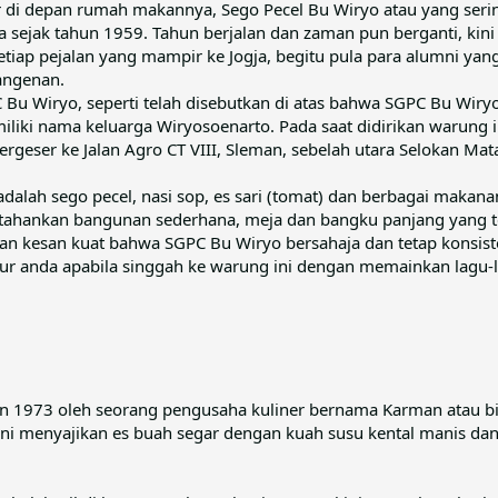
 di depan rumah makannya, Sego Pecel Bu Wiryo atau yang serin
 sejak tahun 1959. Tahun berjalan dan zaman pun berganti, kini
ap pejalan yang mampir ke Jogja, begitu pula para alumni yan
langenan.
C Bu Wiryo, seperti telah disebutkan di atas bahwa SGPC Bu Wiry
miliki nama keluarga Wiryosoenarto. Pada saat didirikan warung 
ergeser ke Jalan Agro CT VIII, Sleman, sebelah utara Selokan Ma
dalah sego pecel, nasi sop, es sari (tomat) dan berbagai makana
hankan bangunan sederhana, meja dan bangku panjang yang te
n kesan kuat bahwa SGPC Bu Wiryo bersahaja dan tetap konsisten
r anda apabila singgah ke warung ini dengan memainkan lagu-l
un 1973 oleh seorang pengusaha kuliner bernama Karman atau b
i menyajikan es buah segar dengan kuah susu kental manis dan s