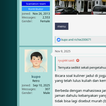
Scanlation team
Kontributor
Joined
Nov 26, 2013
Messages
2,553
Gender
Female
menu
kupo
and
richie200671
R
e
a
Nov 9, 2025
c
t
i
ryuji44 said:
o
Ternyata sedikit sekali pengetahua
n
s
Bicara soal kuliner jadul di jo
:
kupo
yang telah lulus kuliah dan ke
Retro
Joined
Sep 10, 2025
Messages
307
Berbeda dengan mahasiswa jama
Gender
Male
jaman dahulu kebanyakan yang
tidak bisa lagi disebut murah 