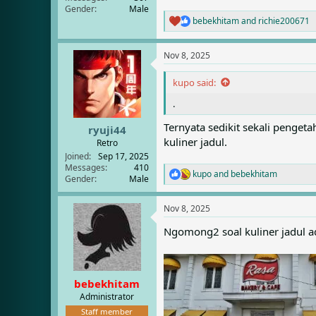
Gender
Male
bebekhitam
and
richie200671
R
e
a
Nov 8, 2025
c
t
i
kupo said:
o
.
n
s
Ternyata sedikit sekali penget
:
ryuji44
kuliner jadul.
Retro
Joined
Sep 17, 2025
Messages
410
kupo
and
bebekhitam
R
Gender
Male
e
a
Nov 8, 2025
c
t
Ngomong2 soal kuliner jadul 
i
o
n
s
:
bebekhitam
Administrator
Staff member