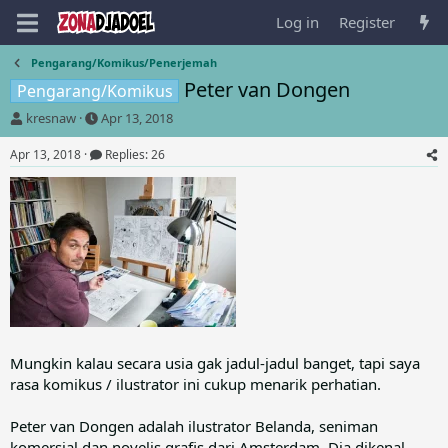
Log in
Register
Pengarang/Komikus/Penerjemah
Peter van Dongen
Pengarang/Komikus
T
S
kresnaw
Apr 13, 2018
h
t
r
a
Apr 13, 2018
Replies: 26
e
r
a
t
d
d
s
a
t
t
a
e
r
t
e
r
Mungkin kalau secara usia gak jadul-jadul banget, tapi saya
rasa komikus / ilustrator ini cukup menarik perhatian.
Peter van Dongen adalah ilustrator Belanda, seniman
komersial dan novelis grafis dari Amsterdam. Dia dikenal