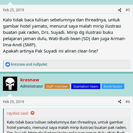
o
n
Feb 25, 2019
#5
s
:
Kalo tidak baca tulisan sebelumnya dan threadnya, untuk
gambar hotel yamato, menurut saya malah mirip ilustrasi
buatan pak raden, Drs. Suyadi. Mirip dg ilustrasi buku
pelajaran jaman dulu, Wati-Budi-Iwan (SD) dan juga Arman-
Ima-Andi (SMP).
Apakah artinya Pak Suyadi ini aliran clear-line?
kresnaw
and
nullpolet
R
e
a
kresnaw
c
t
Administrator
Staff member
Scanlation team
Kontributor
i
o
n
Feb 25, 2019
#6
s
:
raydiaz said:
Kalo tidak baca tulisan sebelumnya dan threadnya, untuk gambar
hotel yamato, menurut saya malah mirip ilustrasi buatan pak raden,
Drs. Suyadi. Mirip dg ilustrasi buku pelajaran jaman dulu, Wati-Budi-