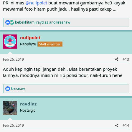
:
PR ini mas
@nullpolet
buat mewarnai gambarnya he3 kayak
mewarnai foto hitam putih jadul, hasilnya pasti cakep ...
bebekhitam
,
raydiaz
and
kresnaw
R
e
a
nullpolet
c
t
Neophyte
Staff member
i
o
n
Feb 26, 2019
#13
s
:
Aduh kepingin tapi jangan deh.. Bisa berantakan proyek
lainnya, moodnya masih mirip polisi tidur, naik-turun hehe
kresnaw
R
e
a
raydiaz
c
t
Nostalgic
i
o
n
Feb 26, 2019
#14
s