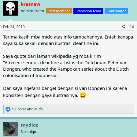
a
kresnaw
c
t
Administrator
Staff member
Scanlation team
Kontributor
i
o
n
Feb 24, 2019
#4
s
:
Terima kasih mba mido atas info tambahannya. Entah kenapa
saya suka sekali dengan ilustrasi clear line ini.
Saya quote dari laman wikipedia yg mba kirim
"A recent serious clear line artist is the Dutchman Peter van
Dongen, who created the Rampokan series about the Dutch
colonisation of Indonesia."
Dan saya ngefans banget dengan si van Dongen ini karena
konsisten dengan gaya ilustrasinya.
nullpolet
and
Mido
R
e
a
raydiaz
c
t
Nostalgic
i