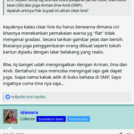
Iwan (SD) dan juga Arman-Ima-Andi (SMP).
Apakah artinya Pak Suyadi ini aliran clear-line?
Kayaknya kalau clear line itu harus berwarna dimana ciri
khasnya menekankan pemakaian warna yg "flat" tidak
mengenal gradasi. Secara tarikan gambar jelas dan bersih.
Biasanya juga penggambaran orang dibuat seperti tokoh
kartun dipadu dengan latar belakang yang realis.
Btw, tq banget udah mengingatkan dengan Arman, Ima dan
Andi. Bertahun2 saya mencoba mengingat tapi gak dapet
juga. Siapa nama kakak adik di buku bahasa di SMP. Saya
ingatnya cuma Ima nya saja...
nullpolet
and
raydiaz
R
e
a
idanora
c
t
Collector
Scanlation team
Kontributor
i
o
n