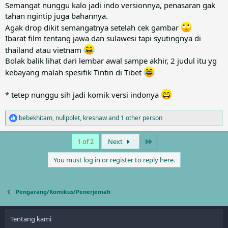
:
Semangat nunggu kalo jadi indo versionnya, penasaran gak
tahan ngintip juga bahannya.
Agak drop dikit semangatnya setelah cek gambar
Ibarat film tentang jawa dan sulawesi tapi syutingnya di
thailand atau vietnam
Bolak balik lihat dari lembar awal sampe akhir, 2 judul itu yg
kebayang malah spesifik Tintin di Tibet
* tetep nunggu sih jadi komik versi indonya
bebekhitam
,
nullpolet
,
kresnaw
and 1 other person
R
e
a
Last
1 of 2
Next
c
t
You must log in or register to reply here.
i
o
n
s
Pengarang/Komikus/Penerjemah
:
Tentang kami