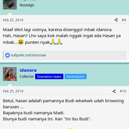
t
Nostalgic
i
o
n
Feb 25, 2019
#9
s
:
Maaf dikit lagi ootnya, karena disenggol mbak idanora.
Hah, Hasan? Lho saya kok malah nggak ingat ada Hasan ya
mbak...
punten nyak
nullpolet
and
kresnaw
R
e
a
idanora
c
t
Collector
Scanlation team
Kontributor
i
o
n
Feb 25, 2019
#10
s
:
Betul, hasan adalah pamannya Budi wkwkwk udah browsing
barusan ...
Bapaknya budi namanya Madi.
Ibunya budi namanya Ini. Kan "Ini ibu Budi".