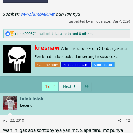
Sumber:
www.lambiek.net
dan lainnya
Last edited by a moderator:
Mar 4, 2020
richie200671
,
nullpolet
,
kacamata
and 8 others
R
e
a
W
kresnaw
Administrator
·
From
Cibubur, Jakarta
c
r
t
Penikmat hidup, buku dan secangkir susu coklat
i
i
t
o
Staff member
Scanlation team
Kontributor
t
n
e
s
n
:
b
Last
1 of 2
Next
y
lolak lolok
Legend
Apr 22, 2018
#2
Wah ini gak ada softcopynya yah mz. Siapa tahu mz punya