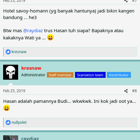
Feb 25, 2019
#7
s
:
Hotel savoy-homann (yg banyak hantunya) jadi bikin kangen
bandung ... he3
Btw mas
@raydiaz
trus Hasan tuh siapa? Bapaknya atau
kakaknya Wati ya ...
kresnaw
R
e
a
kresnaw
c
t
Administrator
Staff member
Scanlation team
Kontributor
i
o
n
Feb 25, 2019
#8
s
:
Hasan adalah pamannya Budi... wkwkwk. Ini kok jadi oot ya...
nullpolet
R
e
a
raydiaz
c