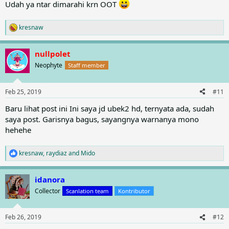
Udah ya ntar dimarahi krn OOT
kresnaw
R
e
a
nullpolet
c
t
Neophyte
Staff member
i
o
n
Feb 25, 2019
#11
s
:
Baru lihat post ini Ini saya jd ubek2 hd, ternyata ada, sudah
saya post. Garisnya bagus, sayangnya warnanya mono
hehehe
kresnaw
,
raydiaz
and
Mido
R
e
a
idanora
c
t
Collector
Scanlation team
Kontributor
i
o
n
Feb 26, 2019
#12
s