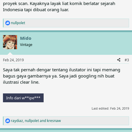
proyek scan. Kayaknya layak liat komik berlatar sejarah
Indonesia tapi dibuat orang luar.
nullpolet
R
e
a
Mido
c
t
Vintage
i
o
n
Feb 24, 2019
#3
s
:
Saya tak pernah dengar tentang ilustator ini tapi memang
bagus gaya gambarnya ya. Saya jadi googling nih buat
ilustrasi clear line.
Info dari w**ipe***
Last edited:
Feb 24, 2019
raydiaz
,
nullpolet
and
kresnaw
R
e