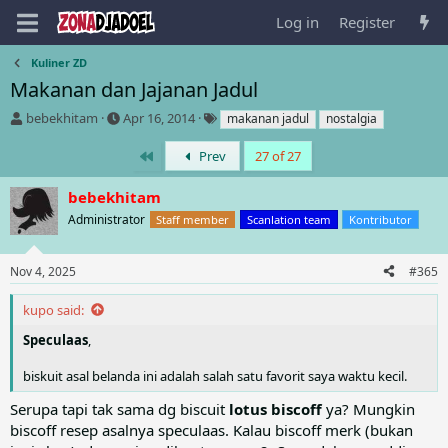
Log in
Register
Kuliner ZD
Makanan dan Jajanan Jadul
T
S
T
bebekhitam
Apr 16, 2014
makanan jadul
nostalgia
h
t
a
r
a
g
First
Prev
27 of 27
e
r
s
a
t
bebekhitam
d
d
Administrator
Staff member
Scanlation team
Kontributor
s
a
t
t
a
e
Nov 4, 2025
#365
r
t
kupo said:
e
r
Speculaas
,
biskuit asal belanda ini adalah salah satu favorit saya waktu kecil.
Serupa tapi tak sama dg biscuit
lotus biscoff
ya? Mungkin
biscoff resep asalnya speculaas. Kalau biscoff merk (bukan