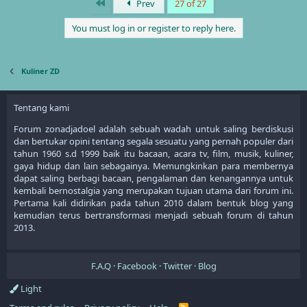
First
Prev
27 of 27
c
t
You must log in or register to reply here.
i
o
n
s
Kuliner ZD
:
Tentang kami
Forum zonadjadoel adalah sebuah wadah untuk saling berdiskusi
dan bertukar opini tentang segala sesuatu yang pernah populer dari
tahun 1960 s.d 1999 baik itu bacaan, acara tv, film, musik, kuliner,
gaya hidup dan lain sebagainya. Memungkinkan para membernya
dapat saling berbagi bacaan, pengalaman dan kenangannya untuk
kembali bernostalgia yang merupakan tujuan utama dari forum ini.
Pertama kali didirikan pada tahun 2010 dalam bentuk blog yang
kemudian terus bertransformasi menjadi sebuah forum di tahun
2013.
F.A.Q
Facebook
Twitter
Blog
Light