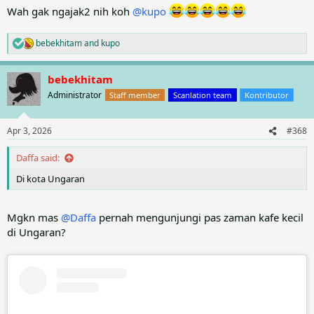
Wah gak ngajak2 nih koh
@kupo
bebekhitam
and
kupo
R
e
a
bebekhitam
c
t
Administrator
Staff member
Scanlation team
Kontributor
i
o
n
Apr 3, 2026
#368
s
:
Daffa said:
Di kota Ungaran
Mgkn mas
@Daffa
pernah mengunjungi pas zaman kafe kecil
di Ungaran?