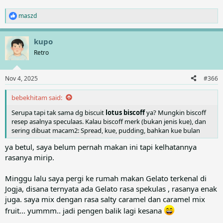
maszd
R
e
a
kupo
c
t
Retro
i
o
n
Nov 4, 2025
#366
s
:
bebekhitam said:
Serupa tapi tak sama dg biscuit
lotus biscoff
ya? Mungkin biscoff
resep asalnya speculaas. Kalau biscoff merk (bukan jenis kue), dan
sering dibuat macam2: Spread, kue, pudding, bahkan kue bulan
ya betul, saya belum pernah makan ini tapi kelhatannya
rasanya mirip.
Minggu lalu saya pergi ke rumah makan Gelato terkenal di
Jogja, disana ternyata ada Gelato rasa spekulas , rasanya enak
juga. saya mix dengan rasa salty caramel dan caramel mix
fruit... yummm.. jadi pengen balik lagi kesana