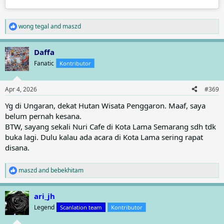
wong tegal
and
maszd
R
e
a
Daffa
c
t
Fanatic
Kontributor
i
o
n
Apr 4, 2026
#369
s
:
Yg di Ungaran, dekat Hutan Wisata Penggaron. Maaf, saya
belum pernah kesana.
BTW, sayang sekali Nuri Cafe di Kota Lama Semarang sdh tdk
buka lagi. Dulu kalau ada acara di Kota Lama sering rapat
disana.
maszd
and
bebekhitam
R
e
a
ari_jh
c
t
Legend
Scanlation team
Kontributor
i
o