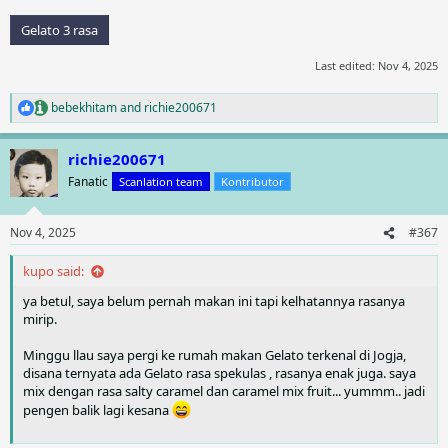
Gelato 3 rasa
Last edited:
Nov 4, 2025
bebekhitam
and
richie200671
R
e
a
richie200671
c
t
Fanatic
Scanlation team
Kontributor
i
o
n
Nov 4, 2025
#367
s
:
kupo said:
ya betul, saya belum pernah makan ini tapi kelhatannya rasanya
mirip.
Minggu llau saya pergi ke rumah makan Gelato terkenal di Jogja,
disana ternyata ada Gelato rasa spekulas , rasanya enak juga. saya
mix dengan rasa salty caramel dan caramel mix fruit... yummm.. jadi
pengen balik lagi kesana