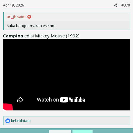
n
Apr 19, 2026
#370
s
:
ari_jh said:
suka banget makan es krim
Campina
edisi Mickey Mouse (1992)
bebekhitam
R
e
a