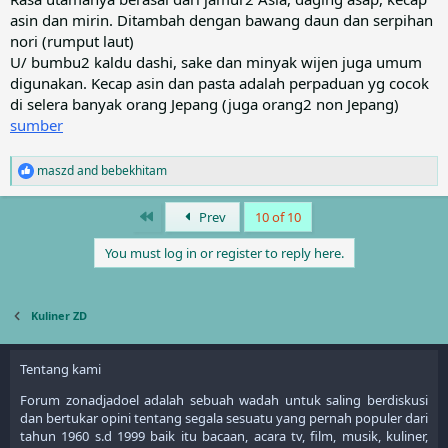
asin dan mirin. Ditambah dengan bawang daun dan serpihan
nori (rumput laut)
U/ bumbu2 kaldu dashi, sake dan minyak wijen juga umum
digunakan. Kecap asin dan pasta adalah perpaduan yg cocok
di selera banyak orang Jepang (juga orang2 non Jepang)
sumber
maszd
and
bebekhitam
R
e
a
First
Prev
10 of 10
c
t
You must log in or register to reply here.
i
o
n
s
Kuliner ZD
:
Tentang kami
Forum zonadjadoel adalah sebuah wadah untuk saling berdiskusi
dan bertukar opini tentang segala sesuatu yang pernah populer dari
tahun 1960 s.d 1999 baik itu bacaan, acara tv, film, musik, kuliner,