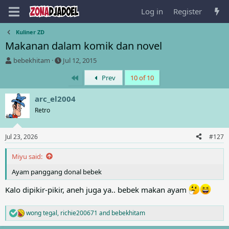
Log in
Register
Kuliner ZD
Makanan dalam komik dan novel
T
S
bebekhitam
Jul 12, 2015
h
t
First
Prev
10 of 10
r
a
e
r
a
t
arc_el2004
d
d
Retro
s
a
t
t
a
e
Jul 23, 2026
#127
r
t
Miyu said:
e
r
Ayam panggang donal bebek
Kalo dipikir-pikir, aneh juga ya.. bebek makan ayam
wong tegal
,
richie200671
and
bebekhitam
R
e