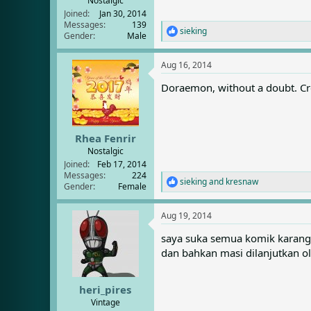
Nostalgic
Joined
Jan 30, 2014
Messages
139
sieking
R
Gender
Male
e
a
Aug 16, 2014
c
t
Doraemon, without a doubt. Crea
i
o
n
s
:
Rhea Fenrir
Nostalgic
Joined
Feb 17, 2014
Messages
224
sieking
and
kresnaw
R
Gender
Female
e
a
Aug 19, 2014
c
t
saya suka semua komik karangan 
i
dan bahkan masi dilanjutkan 
o
n
s
:
heri_pires
Vintage