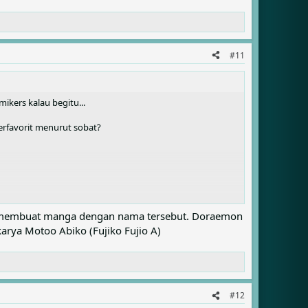
#11
mikers kalau begitu...
terfavorit menurut sobat?
ma membuat manga dengan nama tersebut. Doraemon
arya Motoo Abiko (Fujiko Fujio A)
#12