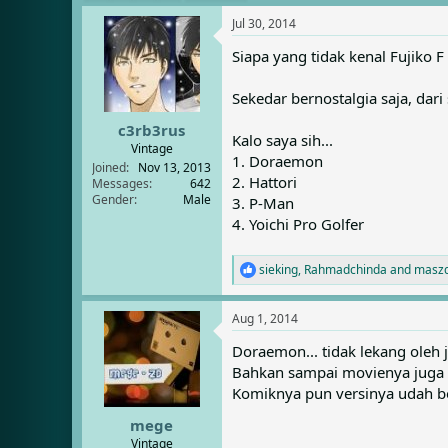
e
r
a
t
Jul 30, 2014
d
d
Siapa yang tidak kenal Fujiko F 
s
a
t
t
a
e
Sekedar bernostalgia saja, dar
r
c3rb3rus
t
Kalo saya sih...
e
Vintage
1. Doraemon
r
Joined
Nov 13, 2013
2. Hattori
Messages
642
Gender
Male
3. P-Man
4. Yoichi Pro Golfer
sieking
,
Rahmadchinda
and
masz
R
e
a
Aug 1, 2014
c
t
Doraemon... tidak lekang oleh 
i
Bahkan sampai movienya juga
o
n
Komiknya pun versinya udah 
s
:
mege
Vintage