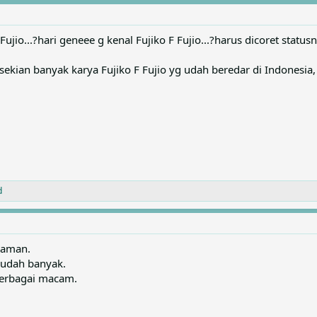
Fujio...?hari geneee g kenal Fujiko F Fujio...?harus dicoret statu
i sekian banyak karya Fujiko F Fujio yg udah beredar di Indonesia
d
jaman.
 udah banyak.
berbagai macam.