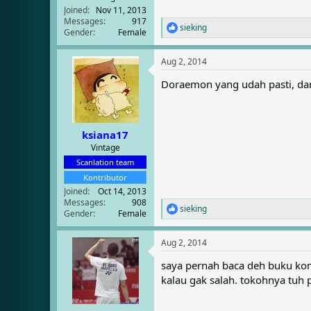
Joined
Nov 11, 2013
Messages
917
sieking
R
Gender
Female
e
a
Aug 2, 2014
c
t
Doraemon yang udah pasti, dan 
i
o
n
s
:
ksiana17
Vintage
Scanlation team
Kontributor
Joined
Oct 14, 2013
Messages
908
sieking
R
Gender
Female
e
a
Aug 2, 2014
c
t
saya pernah baca deh buku komi
i
kalau gak salah. tokohnya tuh 
o
n
s