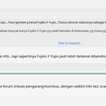
ujio...?hari geneee g kenal Fujiko F Fujio...?harus dicoret statusnya sebagai 
 sekian banyak karya Fujiko F Fujio yg udah beredar di Indonesia, yg mana y
Click to expand...
Click to expand...
e info...tapi sepertinya Fujiko F Fujio jauh lebih terkenal dibandi
 2 orang, Fujimoto Hiroshi dan Motoo Abiko yang bekerjasama membuat 
(Fujiko.F.Fujio) sedangkan 2 lainnya merupakan karya Motoo Abiko (Fujiko 
e forum tribute pengarang/komikus, dengan sedikit info ke2 orang