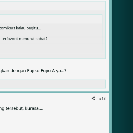
komikers kalau begitu...
g terfavorit menurut sobat?
ngkan dengan Fujiko Fujio A ya...?
manga dengan nama tersebut. Doraemon dan P-man
Fujio A)
#13
 tersebut, kurasa....