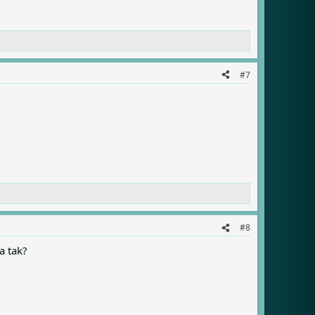
#7
#8
a tak?