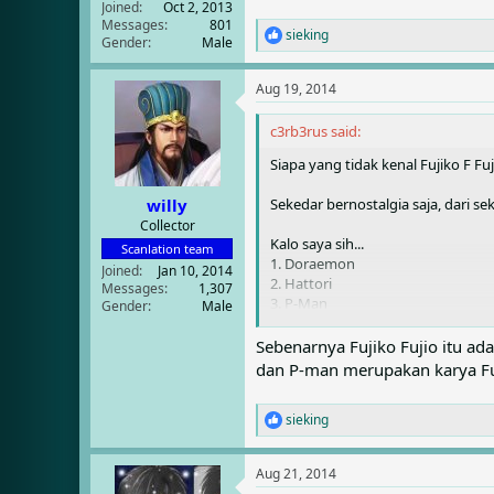
Joined
Oct 2, 2013
Messages
801
sieking
R
Gender
Male
e
a
Aug 19, 2014
c
t
i
c3rb3rus said:
o
Siapa yang tidak kenal Fujiko F Fuj
n
s
:
Sekedar bernostalgia saja, dari s
willy
Collector
Kalo saya sih...
Scanlation team
1. Doraemon
Joined
Jan 10, 2014
2. Hattori
Messages
1,307
3. P-Man
Gender
Male
4. Yoichi Pro Golfer
Sebenarnya Fujiko Fujio itu 
dan P-man merupakan karya Fuj
sieking
R
e
a
Aug 21, 2014
c