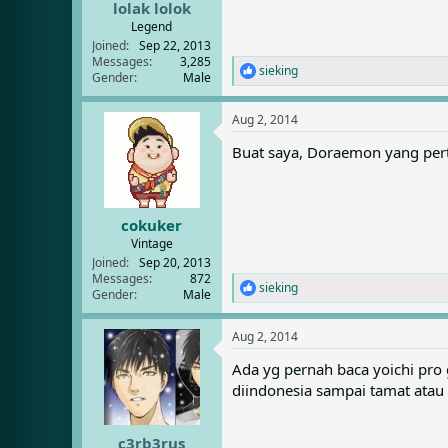
:
lolak lolok
Legend
Joined
Sep 22, 2013
Messages
3,285
sieking
R
Gender
Male
e
a
Aug 2, 2014
c
t
Buat saya, Doraemon yang pert
i
o
n
s
:
cokuker
Vintage
Joined
Sep 20, 2013
Messages
872
sieking
R
Gender
Male
e
a
Aug 2, 2014
c
t
Ada yg pernah baca yoichi pro g
i
diindonesia sampai tamat atau 
o
n
s
:
c3rb3rus