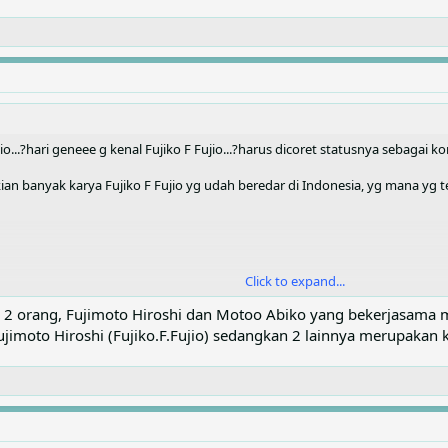
io...?hari geneee g kenal Fujiko F Fujio...?harus dicoret statusnya sebagai ko
ekian banyak karya Fujiko F Fujio yg udah beredar di Indonesia, yg mana yg 
Click to expand...
ada 2 orang, Fujimoto Hiroshi dan Motoo Abiko yang bekerjasa
imoto Hiroshi (Fujiko.F.Fujio) sedangkan 2 lainnya merupakan k