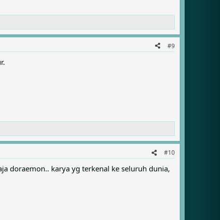
#9
r.
#10
saja doraemon.. karya yg terkenal ke seluruh dunia,