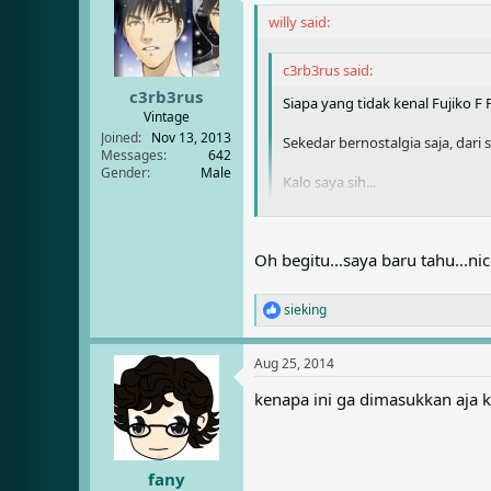
t
i
willy said:
o
n
c3rb3rus said:
s
:
c3rb3rus
Siapa yang tidak kenal Fujiko F F
Vintage
Joined
Nov 13, 2013
Sekedar bernostalgia saja, dari
Messages
642
Gender
Male
Kalo saya sih...
1. Doraemon
2. Hattori
3. P-Man
Oh begitu...saya baru tahu...nic
4. Yoichi Pro Golfer
Sebenarnya Fujiko Fujio itu ada
merupakan karya Fujimoto Hiroshi 
sieking
R
e
a
Aug 25, 2014
c
t
kenapa ini ga dimasukkan aja k
i
o
n
s
:
fany