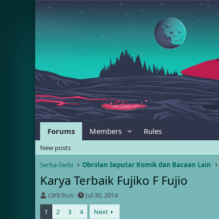
Forums
Members
Rules
New posts
Serba-Serbi
Obrolan Seputar Komik dan Bacaan Lain
Karya Terbaik Fujiko F Fujio
T
S
c3rb3rus
Jul 30, 2014
h
t
1
2
3
4
Next
r
a