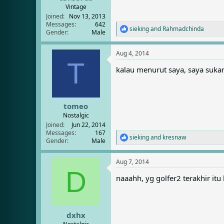
Vintage
Joined
Nov 13, 2013
Messages
642
sieking
and
Rahmadchinda
R
Gender
Male
e
a
Aug 4, 2014
c
T
t
kalau menurut saya, saya suka
i
o
n
s
:
tomeo
Nostalgic
Joined
Jun 22, 2014
Messages
167
sieking
and
kresnaw
R
Gender
Male
e
a
Aug 7, 2014
c
D
t
naaahh, yg golfer2 terakhir it
i
o
n
s
:
dxhx