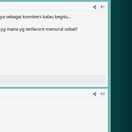
#1
snya sebagai komikers kalau begitu...
, yg mana yg terfavorit menurut sobat?
#2