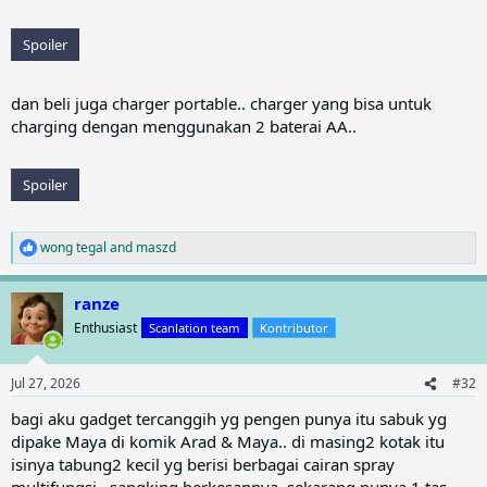
Spoiler
dan beli juga charger portable.. charger yang bisa untuk
charging dengan menggunakan 2 baterai AA..
Spoiler
wong tegal
and
maszd
R
e
a
ranze
c
t
Enthusiast
Scanlation team
Kontributor
i
o
n
Jul 27, 2026
#32
s
:
bagi aku gadget tercanggih yg pengen punya itu sabuk yg
dipake Maya di komik Arad & Maya.. di masing2 kotak itu
isinya tabung2 kecil yg berisi berbagai cairan spray