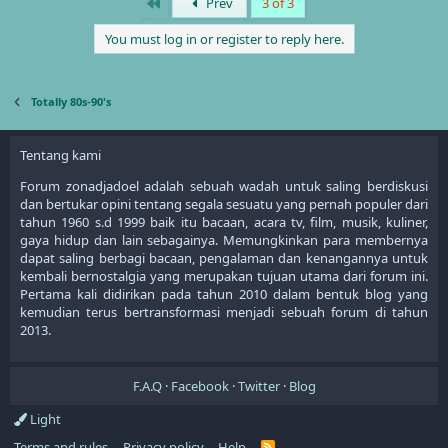
First
Prev
3 of 3
c
t
You must log in or register to reply here.
i
o
n
s
Totally 80s-90's
:
Tentang kami
Forum zonadjadoel adalah sebuah wadah untuk saling berdiskusi
dan bertukar opini tentang segala sesuatu yang pernah populer dari
tahun 1960 s.d 1999 baik itu bacaan, acara tv, film, musik, kuliner,
gaya hidup dan lain sebagainya. Memungkinkan para membernya
dapat saling berbagi bacaan, pengalaman dan kenangannya untuk
kembali bernostalgia yang merupakan tujuan utama dari forum ini.
Pertama kali didirikan pada tahun 2010 dalam bentuk blog yang
kemudian terus bertransformasi menjadi sebuah forum di tahun
2013.
F.A.Q
Facebook
Twitter
Blog
Light
Terms and rules
Privacy policy
Help
R