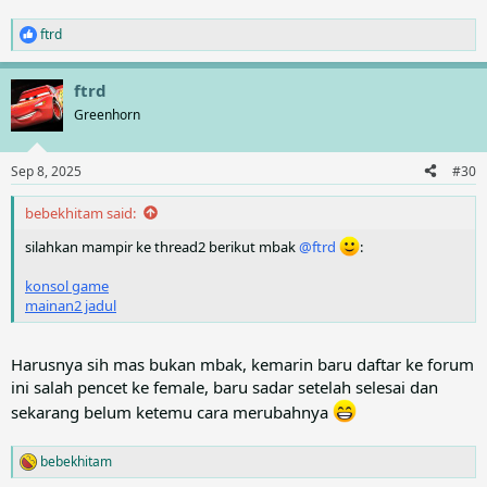
ftrd
R
e
a
ftrd
c
t
Greenhorn
i
o
n
Sep 8, 2025
#30
s
:
bebekhitam said:
silahkan mampir ke thread2 berikut mbak
@ftrd
:
konsol game
mainan2 jadul
Harusnya sih mas bukan mbak, kemarin baru daftar ke forum
ini salah pencet ke female, baru sadar setelah selesai dan
sekarang belum ketemu cara merubahnya
bebekhitam
R
e