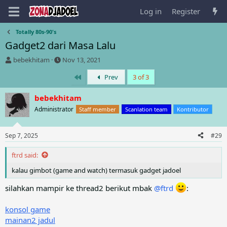
Log in
Register
Totally 80s-90's
Gadget2 dari Masa Lalu
T
S
bebekhitam
Nov 13, 2021
h
t
First
Prev
3 of 3
r
a
e
r
a
t
bebekhitam
d
d
Administrator
Staff member
Scanlation team
Kontributor
s
a
t
t
a
e
Sep 7, 2025
#29
r
t
ftrd said:
e
r
kalau gimbot (game and watch) termasuk gadget jadoel
silahkan mampir ke thread2 berikut mbak
@ftrd
:
konsol game
mainan2 jadul