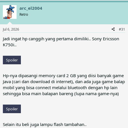
a
arc_el2004
c
t
Retro
i
o
n
Jul 6, 2026
#31
s
:
Jadi ingat hp canggih yang pertama dimiliki.. Sony Ericsson
K750i..
Spoiler
Hp-nya dipasangi memory card 2 GB yang diisi banyak game
Java (cari dan download di internet), dan ada juga game balap
mobil yang bisa connect melalui bluetooth dengan hp lain
sehingga bisa main balapan bareng (lupa nama game-nya)
Spoiler
Selain itu beli juga lampu flash tambahan..