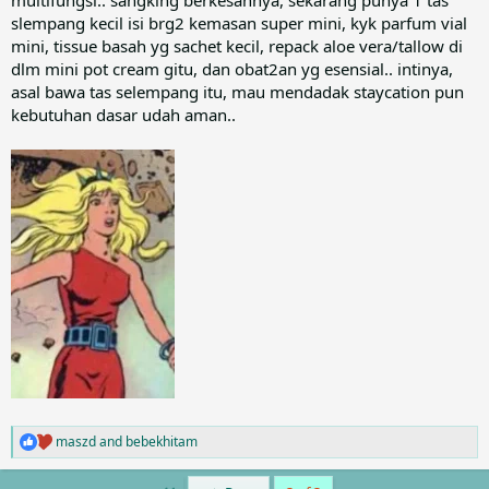
multifungsi.. sangking berkesannya, sekarang punya 1 tas
slempang kecil isi brg2 kemasan super mini, kyk parfum vial
mini, tissue basah yg sachet kecil, repack aloe vera/tallow di
dlm mini pot cream gitu, dan obat2an yg esensial.. intinya,
asal bawa tas selempang itu, mau mendadak staycation pun
kebutuhan dasar udah aman..
maszd
and
bebekhitam
R
e
a