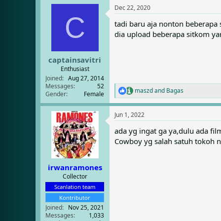
a
Dec 22, 2020
c
C
t
tadi baru aja nonton beberapa 
i
dia upload beberapa sitkom yan
o
n
s
:
captainsavitri
Enthusiast
Joined
Aug 27, 2014
Messages
52
maszd
and
Bagas
R
Gender
Female
e
a
Jun 1, 2022
c
t
ada yg ingat ga ya,dulu ada fil
i
Cowboy yg salah satuh tokoh nya
o
n
s
:
irwanramones
Collector
Scanlation team
Kontributor
Joined
Nov 25, 2021
Messages
1,033