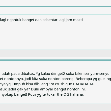
y. lagi ngantuk banget dan sebentar lagi jam maksi
i udah pada dibahas. Yg kalau diinget2 suka bikin senyum-senyu
t nontonnya. Jadi kita suka nonton bareng. Beberapa yg gue ing
gnya yg lumpuh bisa dibilang 1st crush gue HAHAHAHA.
rmasuk jadul gak ya? Dulu ambyar banget nonton ini.
te nyokap banget! Putri yg tertukar the OG hahaha.