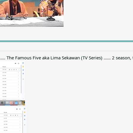
g sisanya bener nggak ya?
..... The Famous Five aka Lima Sekawan (TV Series) ...... 2 season, t