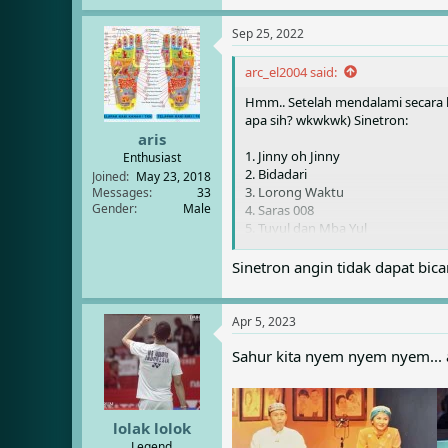
e
a
Sep 25, 2022
c
t
i
arc_el2004 said:
o
Hmm.. Setelah mendalami secara l
n
s
apa sih? wkwkwk) Sinetron:
:
aris
1. Jinny oh Jinny
Enthusiast
2. Bidadari
Joined
May 23, 2018
3. Lorong Waktu
Messages
33
Gender
Male
4. Saras 008
5. Tuyul dan Mba Yul
6. Putri Duyung
7. Gerhana
Sinetron angin tidak dapat bic
8. Si Manis Jembatan Ancol
9. Si Yoyo
10. Panji Manusia Millenium
Apr 5, 2023
11. Jin dan Jun
12. Wiro Sableng
Sahur kita nyem nyem nyem... 
13. ?
14. Kecil-Kecil Jadi Manten
15. Wah Cantiknya
16. Misteri Gunung Merapi
lolak lolok
Legend