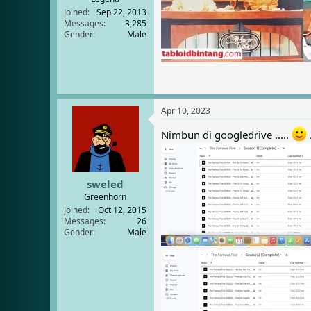
Nomor 13 bener2 nggak tau.. Yan
Joined
Sep 22, 2013
Messages
3,285
Gender
Male
Apr 10, 2023
Nimbun di googledrive .....
sweled
Greenhorn
Joined
Oct 12, 2015
Messages
26
Gender
Male