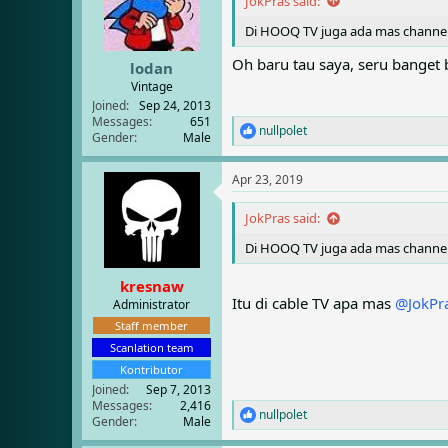
JokPras said:
o
Di HOOQ TV juga ada mas channel 
n
s
Oh baru tau saya, seru banget b
:
lodan
Vintage
Joined
Sep 24, 2013
Messages
651
nullpolet
R
Gender
Male
e
a
Apr 23, 2019
c
t
i
JokPras said:
o
Di HOOQ TV juga ada mas channel 
n
s
:
kresnaw
Itu di cable TV apa mas
@JokPr
Administrator
Staff member
Scanlation team
Kontributor
Joined
Sep 7, 2013
Messages
2,416
nullpolet
R
Gender
Male
e