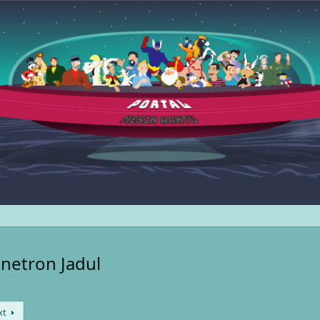
Sinetron Jadul
xt