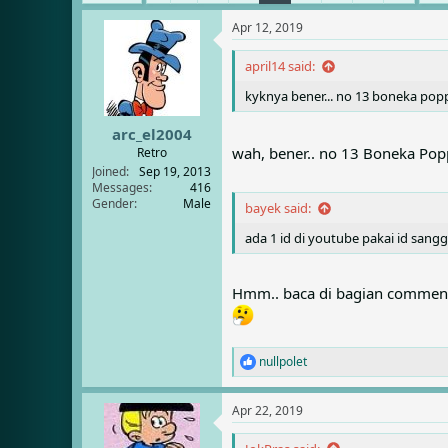
e
r
s
a
t
Apr 12, 2019
d
d
s
a
april14 said:
t
t
a
e
kyknya bener... no 13 boneka pop
r
t
arc_el2004
e
wah, bener.. no 13 Boneka Po
Retro
r
Joined
Sep 19, 2013
Messages
416
Gender
Male
bayek said:
ada 1 id di youtube pakai id sangg
Hmm.. baca di bagian comment, 
nullpolet
R
e
a
Apr 22, 2019
c
t
i