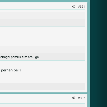
#351
sebagai pemilik film atau ga
 pernah beli?
#352