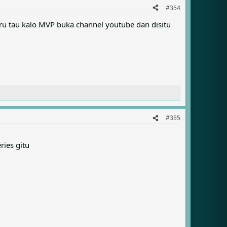
#354
aru tau kalo MVP buka channel youtube dan disitu
#355
ries gitu