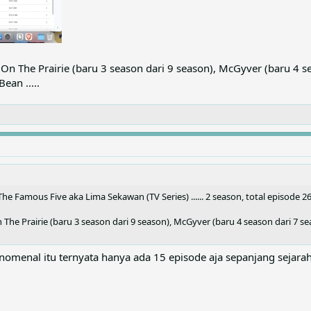
On The Prairie (baru 3 season dari 9 season), McGyver (baru 4 sea
ean .....
. The Famous Five aka Lima Sekawan (TV Series) ...... 2 season, total episode 2
The Prairie (baru 3 season dari 9 season), McGyver (baru 4 season dari 7 seas
fenomenal itu ternyata hanya ada 15 episode aja sepanjang sejarah