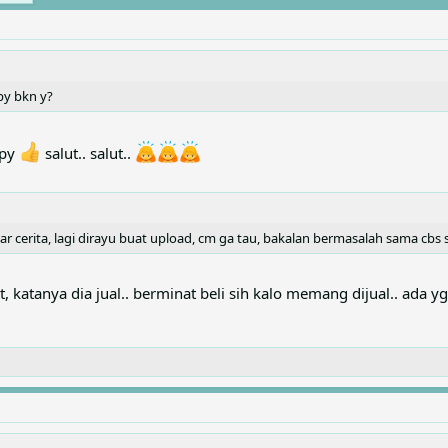
py bkn y?
ppy
salut.. salut..
ar cerita, lagi dirayu buat upload, cm ga tau, bakalan bermasalah sama cbs 
katanya dia jual.. berminat beli sih kalo memang dijual.. ada yg