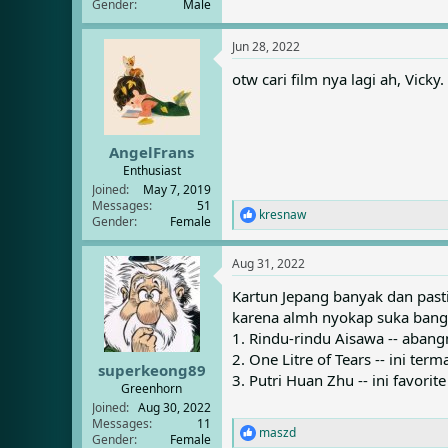
Gender
Male
Jun 28, 2022
otw cari film nya lagi ah, Vick
AngelFrans
Enthusiast
Joined
May 7, 2019
Messages
51
kresnaw
R
Gender
Female
e
a
Aug 31, 2022
c
t
Kartun Jepang banyak dan past
i
karena almh nyokap suka bange
o
n
1. Rindu-rindu Aisawa -- aban
s
2. One Litre of Tears -- ini te
:
superkeong89
3. Putri Huan Zhu -- ini favori
Greenhorn
Joined
Aug 30, 2022
Messages
11
maszd
R
Gender
Female