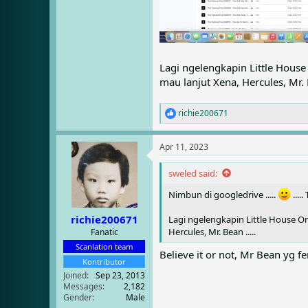
Lagi ngelengkapin Little House 
mau lanjut Xena, Hercules, Mr. B
richie200671
R
e
a
Apr 11, 2023
c
t
i
sweled said:
o
Nimbun di googledrive .....
....
n
s
:
richie200671
Lagi ngelengkapin Little House On 
Hercules, Mr. Bean .....
Fanatic
Scanlation team
Believe it or not, Mr Bean yg 
Kontributor
Joined
Sep 23, 2013
Messages
2,182
Gender
Male