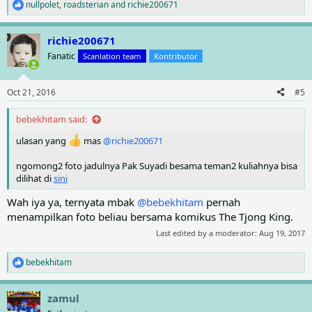
nullpolet
,
roadsterian
and
richie200671
R
e
a
richie200671
c
t
Fanatic
Scanlation team
Kontributor
i
o
n
Oct 21, 2016
#5
s
:
bebekhitam said:
ulasan yang
mas
@richie200671
ngomong2 foto jadulnya Pak Suyadi besama teman2 kuliahnya bisa
dilihat di
sini
Wah iya ya, ternyata mbak
@bebekhitam
pernah
menampilkan foto beliau bersama komikus The Tjong King.
Last edited by a moderator:
Aug 19, 2017
bebekhitam
R
e
a
zamul
c
t