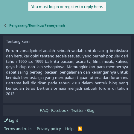
You must log in or register to reply here.
Pengarang/Komikus/Penerjemah
Tentang kami
Forum zonadjadoel adalah sebuah wadah untuk saling berdiskusi
dan bertukar opini tentang segala sesuatu yang pernah populer dari
tahun 1960 s.d 1999 baik itu bacaan, acara tv, film, musik, kuliner,
gaya hidup dan lain sebagainya. Memungkinkan para membernya
dapat saling berbagi bacaan, pengalaman dan kenangannya untuk
kembali bernostalgia yang merupakan tujuan utama dari forum ini.
Pertama kali didirikan pada tahun 2010 dalam bentuk blog yang
kemudian terus bertransformasi menjadi sebuah forum di tahun
2013.
F.A.Q
Facebook
Twitter
Blog
Light
Terms and rules
Privacy policy
Help
R
S