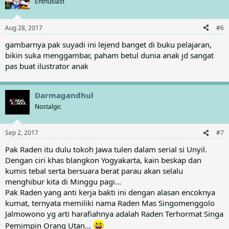
Enthusiast
i
o
n
Aug 28, 2017
#6
s
:
gambarnya pak suyadi ini lejend banget di buku pelajaran,
bikin suka menggambar, paham betul dunia anak jd sangat
pas buat ilustrator anak
Darmagandhul
Nostalgic
Sep 2, 2017
#7
Pak Raden itu dulu tokoh Jawa tulen dalam serial si Unyil.
Dengan ciri khas blangkon Yogyakarta, kain beskap dan
kumis tebal serta bersuara berat parau akan selalu
menghibur kita di Minggu pagi...
Pak Raden yang anti kerja bakti ini dengan alasan encoknya
kumat, ternyata memiliki nama Raden Mas Singomenggolo
Jalmowono yg arti harafiahnya adalah Raden Terhormat Singa
Pemimpin Orang Utan...