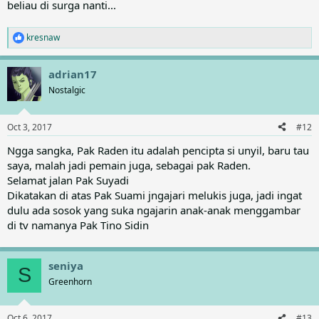
beliau di surga nanti...
kresnaw
R
e
a
adrian17
c
t
Nostalgic
i
o
n
Oct 3, 2017
#12
s
:
Ngga sangka, Pak Raden itu adalah pencipta si unyil, baru tau
saya, malah jadi pemain juga, sebagai pak Raden.
Selamat jalan Pak Suyadi
Dikatakan di atas Pak Suami jngajari melukis juga, jadi ingat
dulu ada sosok yang suka ngajarin anak-anak menggambar
di tv namanya Pak Tino Sidin
seniya
S
Greenhorn
Oct 6, 2017
#13