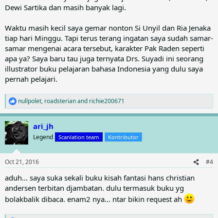
Dewi Sartika dan masih banyak lagi.
Waktu masih kecil saya gemar nonton Si Unyil dan Ria Jenaka
tiap hari Minggu. Tapi terus terang ingatan saya sudah samar-
samar mengenai acara tersebut, karakter Pak Raden seperti
apa ya? Saya baru tau juga ternyata Drs. Suyadi ini seorang
illustrator buku pelajaran bahasa Indonesia yang dulu saya
pernah pelajari.
nullpolet
,
roadsterian
and
richie200671
R
e
a
ari_jh
c
t
Legend
Scanlation team
Kontributor
i
o
n
Oct 21, 2016
#4
s
:
aduh... saya suka sekali buku kisah fantasi hans christian
andersen terbitan djambatan. dulu termasuk buku yg
bolakbalik dibaca. enam2 nya... ntar bikin request ah