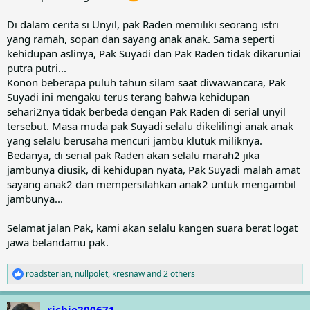
Di dalam cerita si Unyil, pak Raden memiliki seorang istri
yang ramah, sopan dan sayang anak anak. Sama seperti
kehidupan aslinya, Pak Suyadi dan Pak Raden tidak dikaruniai
putra putri...
Konon beberapa puluh tahun silam saat diwawancara, Pak
Suyadi ini mengaku terus terang bahwa kehidupan
sehari2nya tidak berbeda dengan Pak Raden di serial unyil
tersebut. Masa muda pak Suyadi selalu dikelilingi anak anak
yang selalu berusaha mencuri jambu klutuk miliknya.
Bedanya, di serial pak Raden akan selalu marah2 jika
jambunya diusik, di kehidupan nyata, Pak Suyadi malah amat
sayang anak2 dan mempersilahkan anak2 untuk mengambil
jambunya...
Selamat jalan Pak, kami akan selalu kangen suara berat logat
jawa belandamu pak.
roadsterian
,
nullpolet
,
kresnaw
and 2 others
R
e
a
richie200671