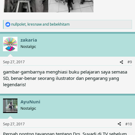
nullpolet
,
kresnaw
and
bebekhitam
R
e
a
zakaria
c
t
Nostalgic
i
o
n
Sep 27, 2017
#9
s
:
gambar-gambarnya menghiasi buku pelajaran saya semasa
SD, benar-benar seorang ilustrator dan pengarang yang
legendaris!
AyuNuni
Nostalgic
Sep 27, 2017
#10
Pernah nonton tayangan tentang Drs. Suyadi di TV sebelum