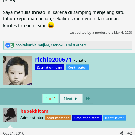
Saya menulis thread ini karena di samping menjelang satu
tahun kepergian beliau, sekaligus memenuhi tantangan
kontes thread di sini.
Last edited by a moderator:
Mar 4, 2020
nonitabarbit
,
ryuji44
,
satrio93
and 9 others
R
e
a
W
richie200671
Fanatic
c
r
t
Scanlation team
Kontributor
i
i
t
o
t
n
e
s
n
:
b
Last
1 of 2
Next
y
bebekhitam
Administrator
Staff member
Scanlation team
Kontributor
Oct 21, 2016
#2