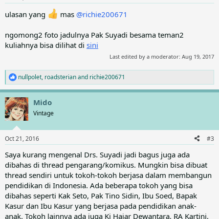
ulasan yang
mas
@richie200671
ngomong2 foto jadulnya Pak Suyadi besama teman2
kuliahnya bisa dilihat di
sini
Last edited by a moderator:
Aug 19, 2017
nullpolet
,
roadsterian
and
richie200671
R
e
a
Mido
c
t
Vintage
i
o
n
Oct 21, 2016
#3
s
:
Saya kurang mengenal Drs. Suyadi jadi bagus juga ada
dibahas di thread pengarang/komikus. Mungkin bisa dibuat
thread sendiri untuk tokoh-tokoh berjasa dalam membangun
pendidikan di Indonesia. Ada beberapa tokoh yang bisa
dibahas seperti Kak Seto, Pak Tino Sidin, Ibu Soed, Bapak
Kasur dan Ibu Kasur yang berjasa pada pendidikan anak-
anak. Tokoh lainnya ada juga Ki Hajar Dewantara, RA Kartini,