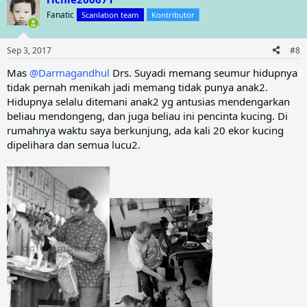
c
t
Fanatic
Scanlation team
Kontributor
i
o
n
Sep 3, 2017
#8
s
:
Mas
@Darmagandhul
Drs. Suyadi memang seumur hidupnya
tidak pernah menikah jadi memang tidak punya anak2.
Hidupnya selalu ditemani anak2 yg antusias mendengarkan
beliau mendongeng, dan juga beliau ini pencinta kucing. Di
rumahnya waktu saya berkunjung, ada kali 20 ekor kucing
dipelihara dan semua lucu2.