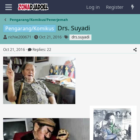
Log in
Register
Pengarang/Komikus/Penerjemah
Drs. Suyadi
Pengarang/Komikus
T
S
T
richie200671
Oct 21, 2016
drs.suyadi
h
t
a
r
a
g
Oct 21, 2016
Replies: 22
e
r
s
a
t
d
d
s
a
t
t
a
e
r
t
e
r