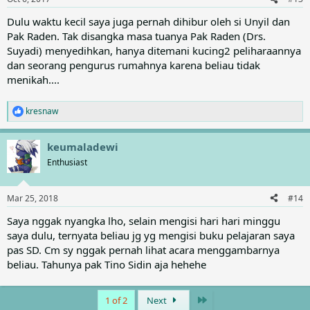
Dulu waktu kecil saya juga pernah dihibur oleh si Unyil dan
Pak Raden. Tak disangka masa tuanya Pak Raden (Drs.
Suyadi) menyedihkan, hanya ditemani kucing2 peliharaannya
dan seorang pengurus rumahnya karena beliau tidak
menikah....
kresnaw
R
e
a
keumaladewi
c
t
Enthusiast
i
o
n
Mar 25, 2018
#14
s
:
Saya nggak nyangka lho, selain mengisi hari hari minggu
saya dulu, ternyata beliau jg yg mengisi buku pelajaran saya
pas SD. Cm sy nggak pernah lihat acara menggambarnya
beliau. Tahunya pak Tino Sidin aja hehehe
Last
1 of 2
Next