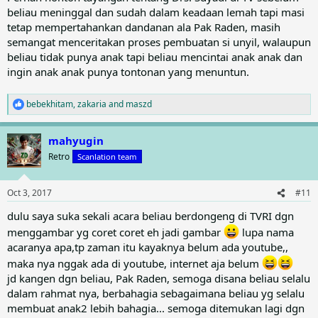
beliau meninggal dan sudah dalam keadaan lemah tapi masi
tetap mempertahankan dandanan ala Pak Raden, masih
semangat menceritakan proses pembuatan si unyil, walaupun
beliau tidak punya anak tapi beliau mencintai anak anak dan
ingin anak anak punya tontonan yang menuntun.
bebekhitam
,
zakaria
and
maszd
R
e
a
mahyugin
c
t
Retro
Scanlation team
i
o
n
Oct 3, 2017
#11
s
:
dulu saya suka sekali acara beliau berdongeng di TVRI dgn
menggambar yg coret coret eh jadi gambar
lupa nama
acaranya apa,tp zaman itu kayaknya belum ada youtube,,
maka nya nggak ada di youtube, internet aja belum
jd kangen dgn beliau, Pak Raden, semoga disana beliau selalu
dalam rahmat nya, berbahagia sebagaimana beliau yg selalu
membuat anak2 lebih bahagia... semoga ditemukan lagi dgn