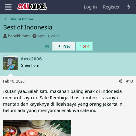
Log in
Register
Diskusi Umum
Best of Indonesia
T
S
bebekhitam
Apr 13, 2017
h
t
First
Prev
4 of 4
r
a
e
r
a
t
dmx2006
d
d
Greenhorn
s
a
t
t
a
e
Feb 10, 2026
#43
r
t
Ikutan yaa..Salah satu makanan paling enak di Indonesia
e
menurut saya itu Sate Rembiga khas Lombok...rasanya
r
mantap dan kayaknya di lidah saya yang orang Jakarta ini,
belum ada yang menyamai enaknya sate ini.