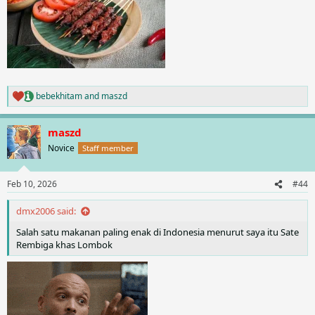
bebekhitam
and
maszd
R
e
a
maszd
c
t
Novice
Staff member
i
o
n
Feb 10, 2026
#44
s
:
dmx2006 said:
Salah satu makanan paling enak di Indonesia menurut saya itu Sate
Rembiga khas Lombok