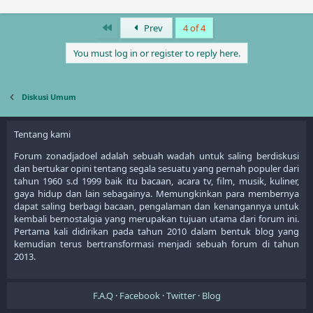
First
Prev
4 of 4
You must log in or register to reply here.
Diskusi Umum
Tentang kami
Forum zonadjadoel adalah sebuah wadah untuk saling berdiskusi
dan bertukar opini tentang segala sesuatu yang pernah populer dari
tahun 1960 s.d 1999 baik itu bacaan, acara tv, film, musik, kuliner,
gaya hidup dan lain sebagainya. Memungkinkan para membernya
dapat saling berbagi bacaan, pengalaman dan kenangannya untuk
kembali bernostalgia yang merupakan tujuan utama dari forum ini.
Pertama kali didirikan pada tahun 2010 dalam bentuk blog yang
kemudian terus bertransformasi menjadi sebuah forum di tahun
2013.
F.A.Q
Facebook
Twitter
Blog