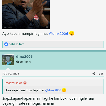
Ayo kapan mampir lagi mas
@dmx2006
bebekhitam
R
e
a
dmx2006
c
t
Greenhorn
i
o
n
Feb 10, 2026
#45
s
:
maszd said:
Ayo kapan mampir lagi mas
@dmx2006
Siap..kapan-kapan main lagi ke lombok...udah ngiler aja
bayangin sate rembiga..hahaha