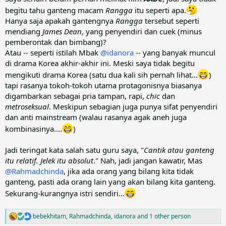
begitu tahu ganteng macam
Rangga
itu seperti apa.
Hanya saja apakah gantengnya
Rangga
tersebut seperti
mendiang
James Dean
, yang penyendiri dan cuek (minus
pemberontak dan bimbang)?
Atau -- seperti istilah Mbak
@idanora
-- yang banyak muncul
di drama Korea akhir-akhir ini. Meski saya tidak begitu
mengikuti drama Korea (satu dua kali sih pernah lihat...
)
tapi rasanya tokoh-tokoh utama protagonisnya biasanya
digambarkan sebagai pria tampan, rapi,
chic
dan
metroseksual
. Meskipun sebagian juga punya sifat penyendiri
dan anti mainstream (walau rasanya agak aneh juga
kombinasinya....
)
Jadi teringat kata salah satu guru saya, "
Cantik atau ganteng
itu relatif. Jelek itu absolut
." Nah, jadi jangan kawatir, Mas
@Rahmadchinda
, jika ada orang yang bilang kita tidak
ganteng, pasti ada orang lain yang akan bilang kita ganteng.
Sekurang-kurangnya istri sendiri...
bebekhitam
,
Rahmadchinda
,
idanora
and 1 other person
R