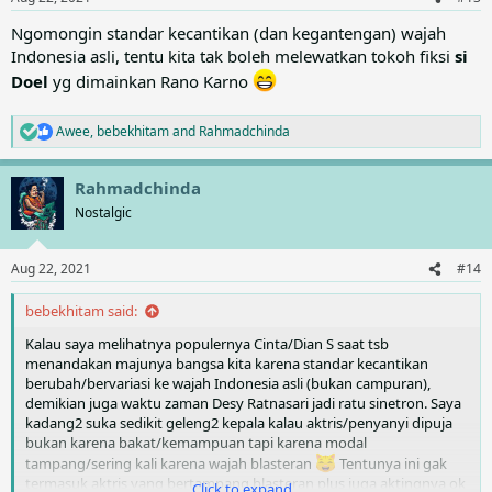
s
:
Ngomongin standar kecantikan (dan kegantengan) wajah
Indonesia asli, tentu kita tak boleh melewatkan tokoh fiksi
si
Doel
yg dimainkan Rano Karno
Awee
,
bebekhitam
and
Rahmadchinda
R
e
a
Rahmadchinda
c
t
Nostalgic
i
o
n
Aug 22, 2021
#14
s
:
bebekhitam said:
Kalau saya melihatnya populernya Cinta/Dian S saat tsb
menandakan majunya bangsa kita karena standar kecantikan
berubah/bervariasi ke wajah Indonesia asli (bukan campuran),
demikian juga waktu zaman Desy Ratnasari jadi ratu sinetron. Saya
kadang2 suka sedikit geleng2 kepala kalau aktris/penyanyi dipuja
bukan karena bakat/kemampuan tapi karena modal
tampang/sering kali karena wajah blasteran
Tentunya ini gak
termasuk aktris yang bertampang blasteran plus juga aktingnya ok
Click to expand...