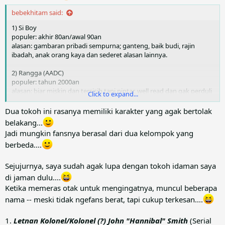
bebekhitam said:
1) Si Boy
populer: akhir 80an/awal 90an
alasan: gambaran pribadi sempurna; ganteng, baik budi, rajin
ibadah, anak orang kaya dan sederet alasan lainnya.
2) Rangga (AADC)
populer: tahun 2000an
alasan: biar miskin dan tersisih tapi pintar, well read dan gak perduli
Click to expand...
sama trend.
Dua tokoh ini rasanya memiliki karakter yang agak bertolak
belakang...
Jadi mungkin fansnya berasal dari dua kelompok yang
berbeda....
Sejujurnya, saya sudah agak lupa dengan tokoh idaman saya
di jaman dulu....
Ketika memeras otak untuk mengingatnya, muncul beberapa
nama -- meski tidak ngefans berat, tapi cukup terkesan....
1.
Letnan Kolonel/Kolonel (?) John "Hannibal" Smith
(Serial