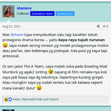
e
a
idanora
c
t
Collector
Scanlation team
Kontributor
i
o
n
Aug 22, 2021
#10
s
:
Mas
@Awee
lupa menyebutkan satu lagi karakter tokoh
protagonis drama Korea ... yaitu
kaya raya tujuh turunan
saya malah sering nonton yg model protagonisnya miskin
atau pas²an, dan beberapa yg psikopat. Ada pula yg kaya tapi
antisosial.
Di seri jadul The A Team, saya malah suka pada Bowling Mad
Murdock yg agak2 sinting
sayang di film remake-nya kok
saya jadi biasa saja dg tokohnya. Sepertinya kurang greget.
Atau mungkin saya yg sudah terlalu tua utk ketawa seperti
masa kanak2 dulu?
Awee
,
Rahmadchinda
and
maszd
R
e
a