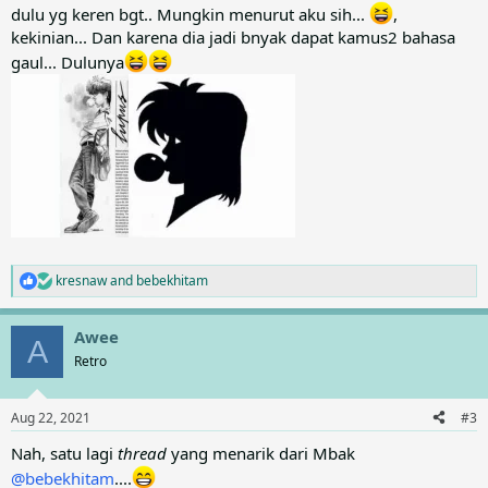
dulu yg keren bgt.. Mungkin menurut aku sih...
,
kekinian... Dan karena dia jadi bnyak dapat kamus2 bahasa
gaul... Dulunya
kresnaw
and
bebekhitam
R
e
a
Awee
c
A
t
Retro
i
o
n
Aug 22, 2021
#3
s
:
Nah, satu lagi
thread
yang menarik dari Mbak
@bebekhitam
....