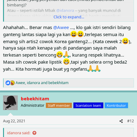
bimbang)?
Atau -- seperti istilah Mbak
@idanora
-- yang banyak muncul di
drama Korea akhir-akhir ini. Meski saya tidak begitu mengikuti
Click to expand...
drama Korea (satu dua kali sih pernah lihat...
) tapi rasanya
Ahahahah... Benar mas
@Awee
..., klo gak istri sendiri bilang
tokoh-tokoh utama protagonisnya biasanya digambarkan sebagai
pria tampan, rapi,
chic
dan
metroseksual
. Meskipun sebagian juga
ganteng lantas siapa lagi ya kan
,terlepas semua itu
punya sifat penyendiri dan anti mainstream (walau rasanya agak
emang sih artis2 cowok Korea ganteng2... (Kata cewek 2
),
aneh juga kombinasinya....
)
hanya saja ntah kenapa yah di pandangan saya malah
terkesan seperti bencong
, kurang respek lihatnya...
Jadi teringat kata salah satu guru saya, "
Cantik atau ganteng itu
relatif. Jelek itu absolut
." Nah, jadi jangan kawatir, Mas
Masa sih cowok pake lipstik
,tapi yah selera orng beda2
@Rahmadchinda
, jika ada orang yang bilang kita tidak ganteng,
yah... Kita hormati juga buat yg ngefans
pasti ada orang lain yang akan bilang kita ganteng. Sekurang-
kurangnya istri sendiri...
Awee
,
idanora
and
bebekhitam
R
e
a
bebekhitam
c
t
Administrator
Staff member
Scanlation team
Kontributor
i
o
n
Aug 22, 2021
#12
s
:
idanora said: