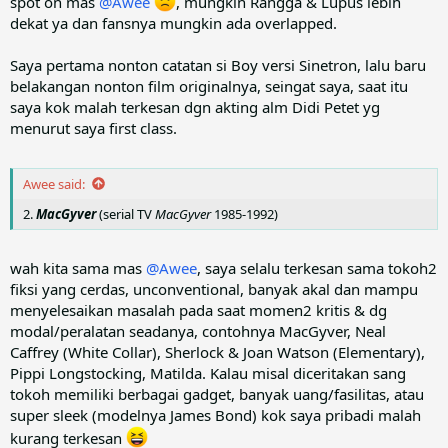
spot on mas
@Awee
, mungkin Rangga & Lupus lebih
dekat ya dan fansnya mungkin ada overlapped.
Saya pertama nonton catatan si Boy versi Sinetron, lalu baru
belakangan nonton film originalnya, seingat saya, saat itu
saya kok malah terkesan dgn akting alm Didi Petet yg
menurut saya first class.
Awee said:
2.
MacGyver
(serial TV
MacGyver
1985-1992)
wah kita sama mas
@Awee
, saya selalu terkesan sama tokoh2
fiksi yang cerdas, unconventional, banyak akal dan mampu
menyelesaikan masalah pada saat momen2 kritis & dg
modal/peralatan seadanya, contohnya MacGyver, Neal
Caffrey (White Collar), Sherlock & Joan Watson (Elementary),
Pippi Longstocking, Matilda. Kalau misal diceritakan sang
tokoh memiliki berbagai gadget, banyak uang/fasilitas, atau
super sleek (modelnya James Bond) kok saya pribadi malah
kurang terkesan