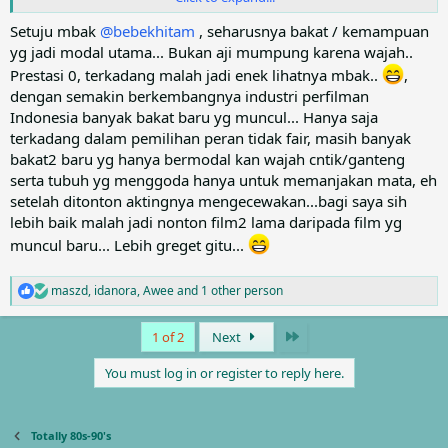
(semacam Meriam Bellina, Nicholas Saputra, Reza Rahadian), tapi
yang seperti mereka gak banyak sih menurut saya. Kadang2
Setuju mbak
@bebekhitam
, seharusnya bakat / kemampuan
aktor/aktris yang mengandalkan tampang, secukupnya saja di
yg jadi modal utama... Bukan aji mumpung karena wajah..
area2 lainnya (generalisasi).
Prestasi 0, terkadang malah jadi enek lihatnya mbak..
,
dengan semakin berkembangnya industri perfilman
Indonesia banyak bakat baru yg muncul... Hanya saja
perceptive nih mas
@Awee
, vanity dan penyendiri/anti mainstream
sifat2 yang sebenarnya bertolak belakang dan sepertinya dua sifat
terkadang dalam pemilihan peran tidak fair, masih banyak
tsb jarang ada di satu orang. Orang yang peduli sama penampilan
bakat2 baru yg hanya bermodal kan wajah cntik/ganteng
biasanya peduli sama pendapat orang lain (dan otomatis gak anti
serta tubuh yg menggoda hanya untuk memanjakan mata, eh
mainstream), makanya sosial media semacam facebook/instagram
setelah ditonton aktingnya mengecewakan...bagi saya sih
penuh dengan foto2 orang yang bukan model/public figure tapi
lebih baik malah jadi nonton film2 lama daripada film yg
rajin majang2 foto2 yang super perfect (di touch up, professionally
muncul baru... Lebih greget gitu...
taken)
maszd
,
idanora
,
Awee
and 1 other person
R
e
a
Last
1 of 2
Next
c
t
You must log in or register to reply here.
i
o
n
s
Totally 80s-90's
: