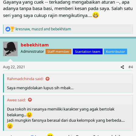
Gayanya yang cuek -- terkadang mengabaikan aturan --, apa
adanya tanpa basa basi, memberi kesan pada saya. Salah satu
seri yang saya cukup rajin mengikutinya....
kresnaw
,
maszd
and
bebekhitam
R
e
a
bebekhitam
c
t
Administrator
Staff member
Scanlation team
Kontributor
i
o
n
Aug 22, 2021
#4
s
:
Rahmadchinda said:
Saya mengidolakan lupus sih mbak...
Awee said:
Dua tokoh ini rasanya memiliki karakter yang agak bertolak
belakang...
Jadi mungkin fansnya berasal dari dua kelompok yang berbeda....