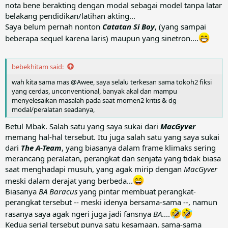
nota bene berakting dengan modal sebagai model tanpa latar
belakang pendidikan/latihan akting...
Saya belum pernah nonton
Catatan Si Boy
, (yang sampai
beberapa sequel karena laris) maupun yang sinetron....
bebekhitam said:
wah kita sama mas @Awee, saya selalu terkesan sama tokoh2 fiksi
yang cerdas, unconventional, banyak akal dan mampu
menyelesaikan masalah pada saat momen2 kritis & dg
modal/peralatan seadanya,
Betul Mbak. Salah satu yang saya sukai dari
MacGyver
memang hal-hal tersebut. Itu juga salah satu yang saya sukai
dari
The A-Team
, yang biasanya dalam frame klimaks sering
merancang peralatan, perangkat dan senjata yang tidak biasa
saat menghadapi musuh, yang agak mirip dengan
MacGyver
meski dalam derajat yang berbeda...
Biasanya
BA Baracus
yang pintar membuat perangkat-
perangkat tersebut -- meski idenya bersama-sama --, namun
rasanya saya agak ngeri juga jadi fansnya
BA
....
Kedua serial tersebut punya satu kesamaan, sama-sama