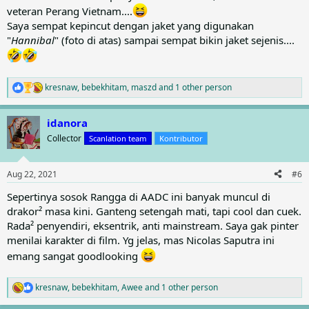
veteran Perang Vietnam....
Saya sempat kepincut dengan jaket yang digunakan
"
Hannibal
" (foto di atas) sampai sempat bikin jaket sejenis....
kresnaw
,
bebekhitam
,
maszd
and 1 other person
R
e
a
idanora
c
t
Collector
Scanlation team
Kontributor
i
o
n
Aug 22, 2021
#6
s
:
Sepertinya sosok Rangga di AADC ini banyak muncul di
drakor² masa kini. Ganteng setengah mati, tapi cool dan cuek.
Rada² penyendiri, eksentrik, anti mainstream. Saya gak pinter
menilai karakter di film. Yg jelas, mas Nicolas Saputra ini
emang sangat goodlooking
kresnaw
,
bebekhitam
,
Awee
and 1 other person
R
e