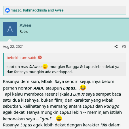
maszd
,
Rahmadchinda
and
Awee
R
e
a
Awee
c
A
t
Retro
i
o
n
Aug 22, 2021
#5
s
:
bebekhitam said:
spot on mas @Awee
, mungkin Rangga & Lupus lebih dekat ya
dan fansnya mungkin ada overlapped.
Rasanya demikian, Mbak. Saya sendiri sejujurnya belum
pernah nonton
AADC
ataupun
Lupus
....
Tapi kalau membaca resensi (kalau
Lupus
saya sempat baca
satu dua kisahnya, bukan film) dan karakter yang Mbak
sebutkan, kelihatannya memang antara
Lupus
dan
Rangga
agak dekat. Hanya mungkin
Lupus
lebih -- meminjam istilah
keponakan saya -- "
gaul
"...
Rasanya
Lupus
agak lebih dekat dengan karakter
Kiki
dalam