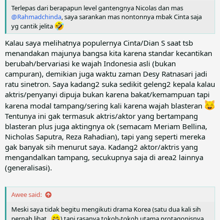
Terlepas dari berapapun level gantengnya Nicolas dan mas
@Rahmadchinda
, saya sarankan mas nontonnya mbak Cinta saja
yg cantik jelita
Kalau saya melihatnya populernya Cinta/Dian S saat tsb
menandakan majunya bangsa kita karena standar kecantikan
berubah/bervariasi ke wajah Indonesia asli (bukan
campuran), demikian juga waktu zaman Desy Ratnasari jadi
ratu sinetron. Saya kadang2 suka sedikit geleng2 kepala kalau
aktris/penyanyi dipuja bukan karena bakat/kemampuan tapi
karena modal tampang/sering kali karena wajah blasteran
Tentunya ini gak termasuk aktris/aktor yang bertampang
blasteran plus juga aktingnya ok (semacam Meriam Bellina,
Nicholas Saputra, Reza Rahadian), tapi yang seperti mereka
gak banyak sih menurut saya. Kadang2 aktor/aktris yang
mengandalkan tampang, secukupnya saja di area2 lainnya
(generalisasi).
Awee said:
Meski saya tidak begitu mengikuti drama Korea (satu dua kali sih
pernah lihat...
) tapi rasanya tokoh-tokoh utama protagonisnya