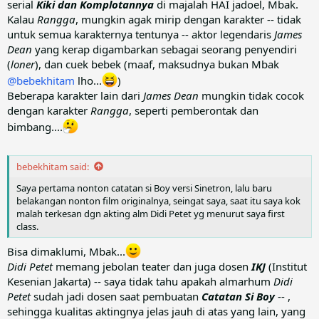
serial
Kiki dan Komplotannya
di majalah HAI jadoel, Mbak.
Kalau
Rangga
, mungkin agak mirip dengan karakter -- tidak
untuk semua karakternya tentunya -- aktor legendaris
James
Dean
yang kerap digambarkan sebagai seorang penyendiri
(
loner
), dan cuek bebek (maaf, maksudnya bukan Mbak
@bebekhitam
lho...
)
Beberapa karakter lain dari
James Dean
mungkin tidak cocok
dengan karakter
Rangga
, seperti pemberontak dan
bimbang....
bebekhitam said:
Saya pertama nonton catatan si Boy versi Sinetron, lalu baru
belakangan nonton film originalnya, seingat saya, saat itu saya kok
malah terkesan dgn akting alm Didi Petet yg menurut saya first
class.
Bisa dimaklumi, Mbak...
Didi Petet
memang jebolan teater dan juga dosen
IKJ
(Institut
Kesenian Jakarta) -- saya tidak tahu apakah almarhum
Didi
Petet
sudah jadi dosen saat pembuatan
Catatan Si Boy
-- ,
sehingga kualitas aktingnya jelas jauh di atas yang lain, yang