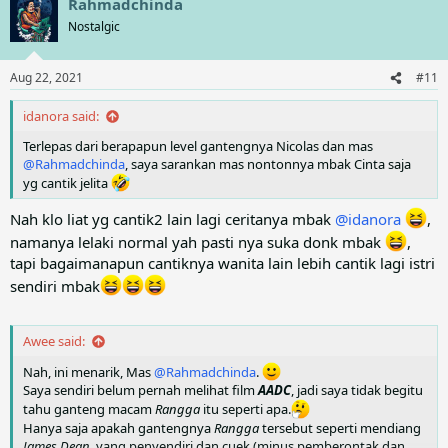
Rahmadchinda
c
t
Nostalgic
i
o
n
Aug 22, 2021
#11
s
:
idanora said:
Terlepas dari berapapun level gantengnya Nicolas dan mas
@Rahmadchinda
, saya sarankan mas nontonnya mbak Cinta saja
yg cantik jelita
Nah klo liat yg cantik2 lain lagi ceritanya mbak
@idanora
,
namanya lelaki normal yah pasti nya suka donk mbak
,
tapi bagaimanapun cantiknya wanita lain lebih cantik lagi istri
sendiri mbak
Awee said:
Nah, ini menarik, Mas
@Rahmadchinda
.
Saya sendiri belum pernah melihat film
AADC
, jadi saya tidak begitu
tahu ganteng macam
Rangga
itu seperti apa.
Hanya saja apakah gantengnya
Rangga
tersebut seperti mendiang
James Dean
, yang penyendiri dan cuek (minus pemberontak dan