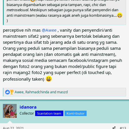
biasanya digambarkan sebagai pria tampan, rapi,
chic
dan
metroseksual
. Meskipun sebagian juga punya sifat penyendiri dan
anti mainstream (walau rasanya agak aneh juga kombinasinya....
)
perceptive nih mas
@Awee
, vanity dan penyendiri/anti
mainstream sifat2 yang sebenarnya bertolak belakang dan
sepertinya dua sifat tsb jarang ada di satu orang yg sama.
Orang yang peduli sama penampilan biasanya peduli sama
pendapat orang lain (dan otomatis gak anti mainstream),
makanya sosial media semacam facebook/instagram penuh
dengan foto2 orang yang bukan model/public figure tapi
rajin majang2 foto2 yang super perfect (di touched up,
professionally taken)
Awee
,
Rahmadchinda
and
maszd
R
e
a
idanora
c
t
Collector
Scanlation team
Kontributor
i
o
n
Aug 22, 2021
#13