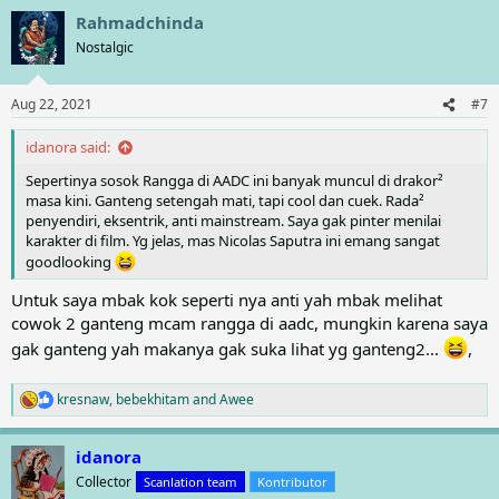
a
Rahmadchinda
c
t
Nostalgic
i
o
n
Aug 22, 2021
#7
s
:
idanora said:
Sepertinya sosok Rangga di AADC ini banyak muncul di drakor²
masa kini. Ganteng setengah mati, tapi cool dan cuek. Rada²
penyendiri, eksentrik, anti mainstream. Saya gak pinter menilai
karakter di film. Yg jelas, mas Nicolas Saputra ini emang sangat
goodlooking
Untuk saya mbak kok seperti nya anti yah mbak melihat
cowok 2 ganteng mcam rangga di aadc, mungkin karena saya
gak ganteng yah makanya gak suka lihat yg ganteng2...
,
kresnaw
,
bebekhitam
and
Awee
R
e
a
idanora
c
t
Collector
Scanlation team
Kontributor
i