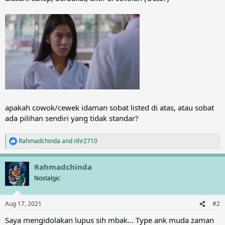
apakah cowok/cewek idaman sobat listed di atas, atau sobat
ada pilihan sendiri yang tidak standar?
Rahmadchinda
and
nhr2710
R
e
a
Rahmadchinda
c
t
Nostalgic
i
o
n
Aug 17, 2021
#2
s
:
Saya mengidolakan lupus sih mbak... Type ank muda zaman