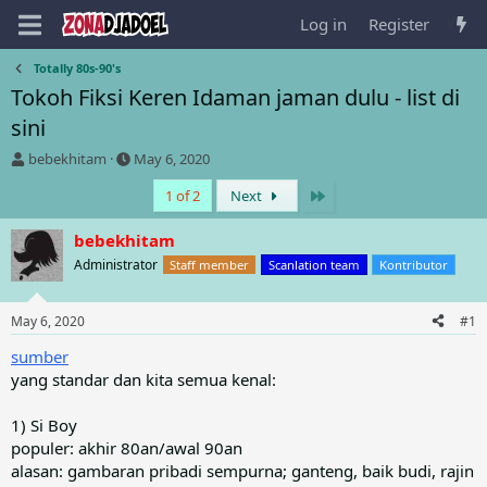
Log in
Register
Totally 80s-90's
Tokoh Fiksi Keren Idaman jaman dulu - list di
sini
T
S
bebekhitam
May 6, 2020
h
t
Last
1 of 2
Next
r
a
e
r
a
t
bebekhitam
d
d
Administrator
Staff member
Scanlation team
Kontributor
s
a
t
t
a
e
May 6, 2020
#1
r
t
sumber
e
yang standar dan kita semua kenal:
r
1) Si Boy
populer: akhir 80an/awal 90an
alasan: gambaran pribadi sempurna; ganteng, baik budi, rajin