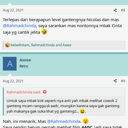
o
n
Aug 22, 2021
#8
s
:
Terlepas dari berapapun level gantengnya Nicolas dan mas
@Rahmadchinda
, saya sarankan mas nontonnya mbak Cinta
saja yg cantik jelita
bebekhitam
,
Rahmadchinda
and
Awee
R
e
a
Awee
c
A
t
Retro
i
o
n
Aug 22, 2021
#9
s
:
Rahmadchinda said:
Untuk saya mbak kok seperti nya anti yah mbak melihat cowok 2
ganteng mcam rangga di aadc, mungkin karena saya gak ganteng
yah makanya gak suka lihat yg ganteng2...
,
Nah, ini menarik, Mas
@Rahmadchinda
.
Saya sendiri belum pernah melihat film
AADC
, jadi saya tidak