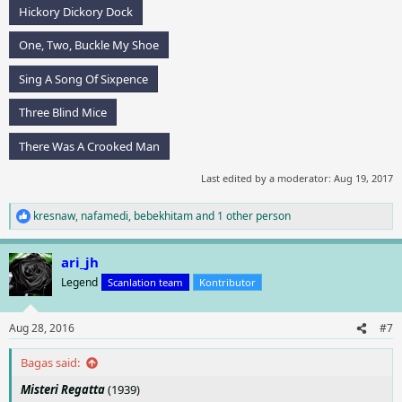
Hickory Dickory Dock
One, Two, Buckle My Shoe
Sing A Song Of Sixpence
Three Blind Mice
There Was A Crooked Man
Last edited by a moderator:
Aug 19, 2017
kresnaw
,
nafamedi
,
bebekhitam
and 1 other person
R
e
a
ari_jh
c
t
Legend
Scanlation team
Kontributor
i
o
n
Aug 28, 2016
#7
s
:
Bagas said:
Misteri Regatta
(1939)