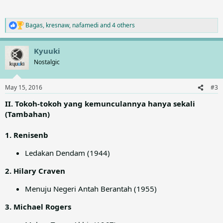
Bagas
,
kresnaw
,
nafamedi
and 4 others
R
e
a
Kyuuki
c
t
Nostalgic
i
o
n
May 15, 2016
#3
s
:
II. Tokoh-tokoh yang kemunculannya hanya sekali
(Tambahan)
1. Renisenb
Ledakan Dendam (1944)
2. Hilary Craven
Menuju Negeri Antah Berantah (1955)
3. Michael Rogers