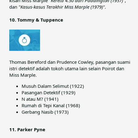
kisah Miss Marple
"Kereta 4.50 dari Paddington (1957)"
,
dan
"Kasus-kasus Terakhir Miss Marple (1979)"
.​
10. Tommy & Tuppence
Thomas Bereford dan Prudence Cowley, pasangan suami
istri detektif adalah tokoh utama lain selain Poirot dan
Miss Marple.​
Musuh Dalam Selimut (1922)
Pasangan Detektif (1929)
N atau M? (1941)
Rumah di Tepi Kanal (1968)
Gerbang Nasib (1973)
11. Parker Pyne