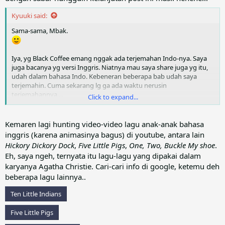
Kyuuki said:
Sama-sama, Mbak.
Iya, yg Black Coffee emang nggak ada terjemahan Indo-nya. Saya
juga bacanya yg versi Inggris. Niatnya mau saya share juga yg itu,
udah dalam bahasa Indo. Kebeneran beberapa bab udah saya
terjemahin. Cuma sekarang lg ga ada waktu nerusin
terjemahannya....
Click to expand...
Kemaren lagi hunting video-video lagu anak-anak bahasa
inggris (karena animasinya bagus) di youtube, antara lain
Hickory Dickory Dock
,
Five Little Pigs
,
One, Two, Buckle My shoe
.
Eh, saya ngeh, ternyata itu lagu-lagu yang dipakai dalam
karyanya Agatha Christie. Cari-cari info di google, ketemu deh
beberapa lagu lainnya..
Ten Little Indians
Five Little Pigs