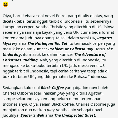
Oiya, baru kebaca soal novel Poirot yang ditulis di atas, yang
dicetak tebal terus nggak terbit di Indonesia, itu sebenernya
kumpulan cerpen Agatha Christie yang diterbitin di US. Isinya
sebenernya sama aja kayak yang versi UK, cuma beda format
konten ama judulnya doang. Misal, dalam versi UK,
Regatta
Mystery
ama
The Harlequin Tea Set
itu termasuk cerpen yang
masuk ke dalam kumcer
Problem at Pollensa Bay
. Terus
The
Underdog
, itu masuk ke dalam kumcer
The Adventure of
Christmas Pudding
. Nah, yang diterbitin di Indonesia, itu
mengacu ke buku-buku terbitan UK. Jadi, meski versi US
nggak terbit di Indonesia, tapi cerita-ceritanya tetep ada di
buku terbitan UK yang diterjemahin ke Bahasa Indonesia.
Sedangkan kalo soal
Black Coffee
yang dijadiin novel oleh
Charles Osborne (dari naskah
play
yang ditulis Agatha),
sampe sekarang saya emang belum nemu terjemahan
Indonesianya. Oiya, selain Black Coffee, Charles Osborne juga
menjadikan dua naskah
play
Agatha lain sebagai novel.
Judulnya,
Spider's Web
ama
The Unexpected Guest
.