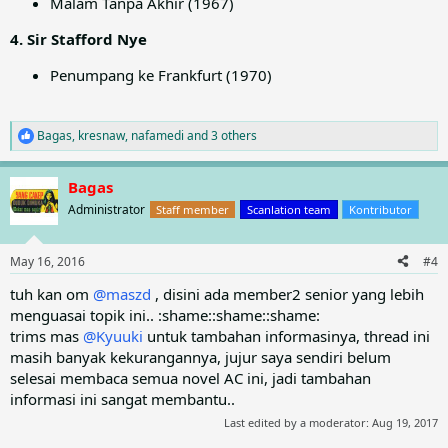
Malam Tanpa Akhir (1967)
4. Sir Stafford Nye
Penumpang ke Frankfurt (1970)
Bagas
,
kresnaw
,
nafamedi
and 3 others
R
e
a
Bagas
c
t
Administrator
Staff member
Scanlation team
Kontributor
i
o
n
May 16, 2016
#4
s
:
tuh kan om
@maszd
, disini ada member2 senior yang lebih
menguasai topik ini.. :shame::shame::shame:
trims mas
@Kyuuki
untuk tambahan informasinya, thread ini
masih banyak kekurangannya, jujur saya sendiri belum
selesai membaca semua novel AC ini, jadi tambahan
informasi ini sangat membantu..
Last edited by a moderator:
Aug 19, 2017