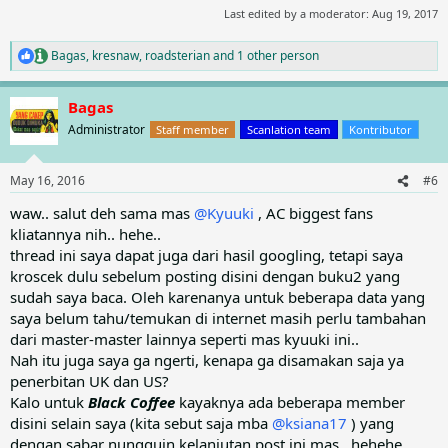
Last edited by a moderator:
Aug 19, 2017
Bagas
,
kresnaw
,
roadsterian
and 1 other person
R
e
a
Bagas
c
t
Administrator
Staff member
Scanlation team
Kontributor
i
o
n
May 16, 2016
#6
s
:
waw.. salut deh sama mas
@Kyuuki
, AC biggest fans
kliatannya nih.. hehe..
thread ini saya dapat juga dari hasil googling, tetapi saya
kroscek dulu sebelum posting disini dengan buku2 yang
sudah saya baca. Oleh karenanya untuk beberapa data yang
saya belum tahu/temukan di internet masih perlu tambahan
dari master-master lainnya seperti mas kyuuki ini..
Nah itu juga saya ga ngerti, kenapa ga disamakan saja ya
penerbitan UK dan US?
Kalo untuk
Black Coffee
kayaknya ada beberapa member
disini selain saya (kita sebut saja mba
@ksiana17
) yang
dengan sabar nungguin kelanjutan post ini mas.. hehehe...