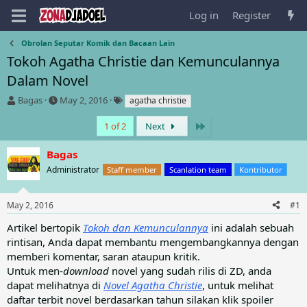
Log in
Register
Obrolan Seputar Komik dan Bacaan Lain
Tokoh Agatha Christie dan Kemunculannya
Dalam Novel
T
S
T
Bagas
May 2, 2016
agatha christie
h
t
a
r
a
g
Last
1 of 2
Next
e
r
s
a
t
Bagas
d
d
Administrator
Staff member
Scanlation team
Kontributor
s
a
t
t
a
e
May 2, 2016
#1
r
t
Artikel bertopik
Tokoh dan Kemunculannya
ini adalah sebuah
e
rintisan, Anda dapat membantu mengembangkannya dengan
r
memberi komentar, saran ataupun kritik.
Untuk men-
download
novel yang sudah rilis di ZD, anda
dapat melihatnya di
Novel Agatha Christie
, untuk melihat
daftar terbit novel berdasarkan tahun silakan klik spoiler