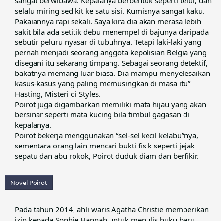
sangat berwibawa. Kepalanya berbentuk seperti telur, dan
selalu miring sedikit ke satu sisi. Kumisnya sangat kaku.
Pakaiannya rapi sekali. Saya kira dia akan merasa lebih
sakit bila ada setitik debu menempel di bajunya daripada
sebutir peluru nyasar di tubuhnya. Tetapi laki-laki yang
pernah menjadi seorang anggota kepolisian Belgia yang
disegani itu sekarang timpang. Sebagai seorang detektif,
bakatnya memang luar biasa. Dia mampu menyelesaikan
kasus-kasus yang paling memusingkan di masa itu”
Hasting, Misteri di Styles.​
Poirot juga digambarkan memiliki mata hijau yang akan
bersinar seperti mata kucing bila timbul gagasan di
kepalanya.​
Poirot bekerja menggunakan “sel-sel kecil kelabu”nya,
sementara orang lain mencari bukti fisik seperti jejak
sepatu dan abu rokok, Poirot duduk diam dan berfikir.​
Novel Poirot
Pada tahun 2014, ahli waris Agatha Christie memberikan
izin kepada Sophie Hannah untuk menulis buku baru