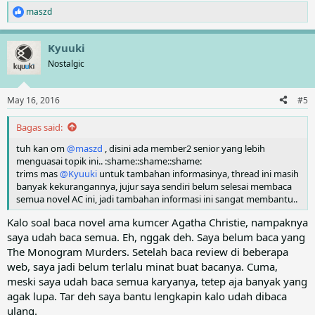
maszd
R
e
a
Kyuuki
c
t
Nostalgic
i
o
n
May 16, 2016
#5
s
:
Bagas said:
tuh kan om
@maszd
, disini ada member2 senior yang lebih
menguasai topik ini.. :shame::shame::shame:
trims mas
@Kyuuki
untuk tambahan informasinya, thread ini masih
banyak kekurangannya, jujur saya sendiri belum selesai membaca
semua novel AC ini, jadi tambahan informasi ini sangat membantu..
Kalo soal baca novel ama kumcer Agatha Christie, nampaknya
saya udah baca semua. Eh, nggak deh. Saya belum baca yang
The Monogram Murders. Setelah baca review di beberapa
web, saya jadi belum terlalu minat buat bacanya. Cuma,
meski saya udah baca semua karyanya, tetep aja banyak yang
agak lupa. Tar deh saya bantu lengkapin kalo udah dibaca
ulang.