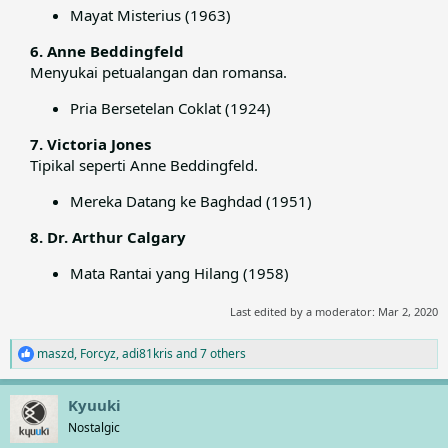
Mayat Misterius (1963)
6. Anne Beddingfeld
Menyukai petualangan dan romansa.​
Pria Bersetelan Coklat (1924)
7. Victoria Jones
Tipikal seperti Anne Beddingfeld.​
Mereka Datang ke Baghdad (1951)
8. Dr. Arthur Calgary
Mata Rantai yang Hilang (1958)
Last edited by a moderator:
Mar 2, 2020
maszd
,
Forcyz
,
adi81kris
and 7 others
R
e
a
Kyuuki
c
t
Nostalgic
i