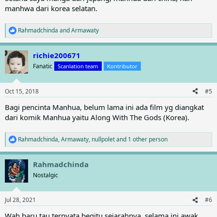
manhwa dari korea selatan.
Rahmadchinda
and
Armawaty
R
e
a
richie200671
c
t
Fanatic
Scanlation team
Kontributor
i
o
n
Oct 15, 2018
#5
s
:
Bagi pencinta Manhua, belum lama ini ada film yg diangkat
dari komik Manhua yaitu Along With The Gods (Korea).
Rahmadchinda
,
Armawaty
,
nullpolet
and 1 other person
R
e
a
Rahmadchinda
c
t
Nostalgic
i
o
n
Jul 28, 2021
#6
s
:
Wah baru tau ternyata begitu sejarahnya, selama ini awak