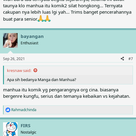
taunya klo manhua itu komik2 silat hongkong... Ternyata
cakupan nya lebih luas lgi yah... Trims banget pencerahannya
buat para senior
bayangan
Enthusiast
Sep 26, 2021
#7
kresnaw said:
Apa sih bedanya Manga dan Manhua?
manhua itu komik yg pengarangnya org cina. biasanya
bergenre kungfu, serius dan temanya kebaikan vs kejahatan.
Rahmadchinda
R
e
a
FIRS
c
t
Nostalgic