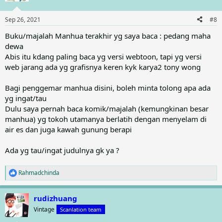
i
o
n
Sep 26, 2021
#8
s
:
Buku/majalah Manhua terakhir yg saya baca : pedang maha
dewa
Abis itu kdang paling baca yg versi webtoon, tapi yg versi
web jarang ada yg grafisnya keren kyk karya2 tony wong
Bagi penggemar manhua disini, boleh minta tolong apa ada
yg ingat/tau
Dulu saya pernah baca komik/majalah (kemungkinan besar
manhua) yg tokoh utamanya berlatih dengan menyelam di
air es dan juga kawah gunung berapi
Ada yg tau/ingat judulnya gk ya ?
Rahmadchinda
R
e
a
rudizhuang
c
t
Vintage
Scanlation team
i