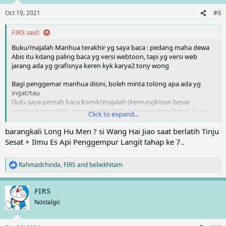
o
n
Oct 19, 2021
#9
s
:
FIRS said:
Buku/majalah Manhua terakhir yg saya baca : pedang maha dewa
Abis itu kdang paling baca yg versi webtoon, tapi yg versi web
jarang ada yg grafisnya keren kyk karya2 tony wong
Bagi penggemar manhua disini, boleh minta tolong apa ada yg
ingat/tau
Dulu saya pernah baca komik/majalah (kemungkinan besar
manhua) yg tokoh utamanya berlatih dengan menyelam di air es
Click to expand...
dan juga kawah gunung berapi
barangkali Long Hu Men ? si Wang Hai Jiao saat berlatih Tinju
Ada yg tau/ingat judulnya gk ya ?
Sesat + Ilmu Es Api Penggempur Langit tahap ke 7..
Rahmadchinda
,
FIRS
and
bebekhitam
R
e
a
FIRS
c
t
Nostalgic
i
o
n