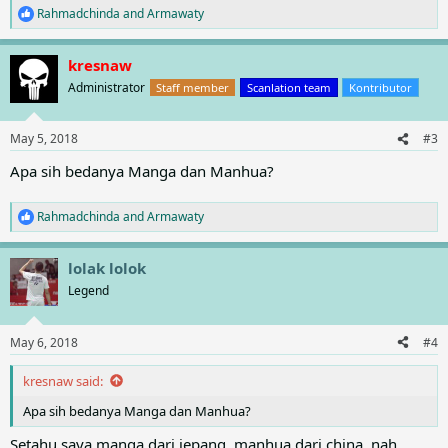
Rahmadchinda
and
Armawaty
R
e
a
kresnaw
c
t
Administrator
Staff member
Scanlation team
Kontributor
i
o
n
May 5, 2018
#3
s
:
Apa sih bedanya Manga dan Manhua?
Rahmadchinda
and
Armawaty
R
e
a
lolak lolok
c
t
Legend
i
o
n
May 6, 2018
#4
s
:
kresnaw said:
Apa sih bedanya Manga dan Manhua?
Setahu saya manga dari jepang, manhua dari china, nah