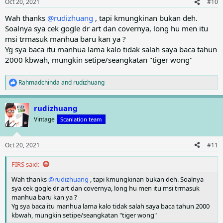
Oct 20, 2021
#10
s
:
Wah thanks
@rudizhuang
, tapi kmungkinan bukan deh.
Soalnya sya cek gogle dr art dan covernya, long hu men itu
msi trmasuk manhua baru kan ya ?
Yg sya baca itu manhua lama kalo tidak salah saya baca tahun
2000 kbwah, mungkin setipe/seangkatan "tiger wong"
Rahmadchinda
and
rudizhuang
R
e
a
rudizhuang
c
t
Vintage
Scanlation team
i
o
n
Oct 20, 2021
#11
s
:
FIRS said:
Wah thanks
@rudizhuang
, tapi kmungkinan bukan deh. Soalnya
sya cek gogle dr art dan covernya, long hu men itu msi trmasuk
manhua baru kan ya ?
Yg sya baca itu manhua lama kalo tidak salah saya baca tahun 2000
kbwah, mungkin setipe/seangkatan "tiger wong"