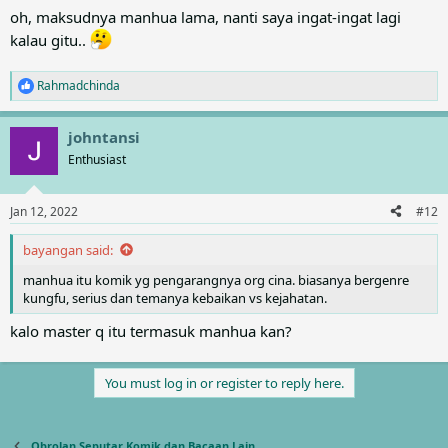
oh, maksudnya manhua lama, nanti saya ingat-ingat lagi
kalau gitu..
Rahmadchinda
R
e
a
johntansi
c
t
Enthusiast
i
o
n
Jan 12, 2022
#12
s
:
bayangan said:
manhua itu komik yg pengarangnya org cina. biasanya bergenre
kungfu, serius dan temanya kebaikan vs kejahatan.
kalo master q itu termasuk manhua kan?
You must log in or register to reply here.
Obrolan Seputar Komik dan Bacaan Lain