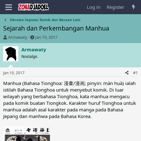
Log in
Register
Obrolan Seputar Komik dan Bacaan Lain
Sejarah dan Perkembangan Manhua
T
S
Armawaty
Jan 10, 2017
h
t
r
a
Armawaty
e
r
Nostalgic
a
t
d
d
s
a
Jan 10, 2017
#1
t
t
a
e
Manhua (Bahasa Tionghoa: 漫畫/漫画; pinyin: màn huà) ialah
r
istilah Bahasa Tionghoa untuk menyebut komik. Di luar
t
wilayah yang berbahasa Tionghoa, kata manhua mengacu
e
pada komik buatan Tiongkok. Karakter huruf Tionghoa untuk
r
manhua adalah asal karakter pada manga pada Bahasa
Jepang dan manhwa pada Bahasa Korea.