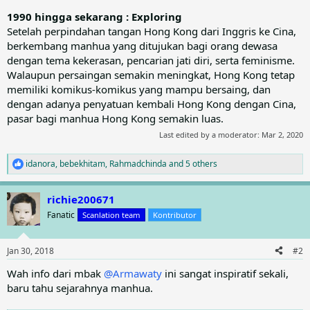
1990 hingga sekarang : Exploring
Setelah perpindahan tangan Hong Kong dari Inggris ke Cina,
berkembang manhua yang ditujukan bagi orang dewasa
dengan tema kekerasan, pencarian jati diri, serta feminisme.
Walaupun persaingan semakin meningkat, Hong Kong tetap
memiliki komikus-komikus yang mampu bersaing, dan
dengan adanya penyatuan kembali Hong Kong dengan Cina,
pasar bagi manhua Hong Kong semakin luas.
Last edited by a moderator:
Mar 2, 2020
idanora
,
bebekhitam
,
Rahmadchinda
and 5 others
R
e
a
richie200671
c
t
Fanatic
Scanlation team
Kontributor
i
o
n
Jan 30, 2018
#2
s
:
Wah info dari mbak
@Armawaty
ini sangat inspiratif sekali,
baru tahu sejarahnya manhua.