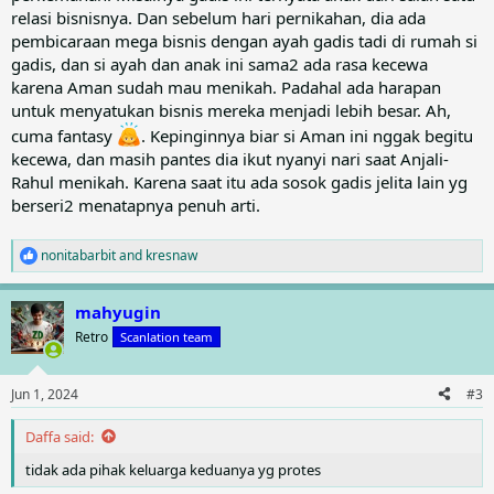
relasi bisnisnya. Dan sebelum hari pernikahan, dia ada
pembicaraan mega bisnis dengan ayah gadis tadi di rumah si
gadis, dan si ayah dan anak ini sama2 ada rasa kecewa
karena Aman sudah mau menikah. Padahal ada harapan
untuk menyatukan bisnis mereka menjadi lebih besar. Ah,
cuma fantasy
. Kepinginnya biar si Aman ini nggak begitu
kecewa, dan masih pantes dia ikut nyanyi nari saat Anjali-
Rahul menikah. Karena saat itu ada sosok gadis jelita lain yg
berseri2 menatapnya penuh arti.
nonitabarbit
and
kresnaw
R
e
a
mahyugin
c
t
Retro
Scanlation team
i
o
n
Jun 1, 2024
#3
s
:
Daffa said:
tidak ada pihak keluarga keduanya yg protes