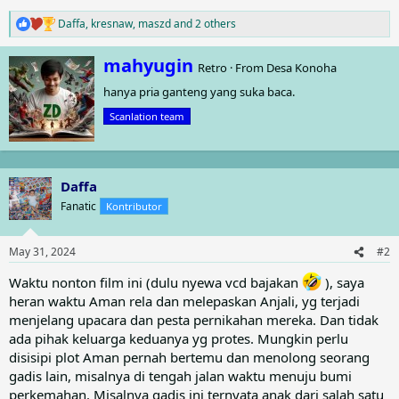
Daffa
,
kresnaw
,
maszd
and 2 others
R
e
a
W
mahyugin
Retro
·
From
Desa Konoha
c
r
t
hanya pria ganteng yang suka baca.
i
i
t
o
Scanlation team
t
n
e
s
n
:
b
Daffa
y
Fanatic
Kontributor
May 31, 2024
#2
Waktu nonton film ini (dulu nyewa vcd bajakan
), saya
heran waktu Aman rela dan melepaskan Anjali, yg terjadi
menjelang upacara dan pesta pernikahan mereka. Dan tidak
ada pihak keluarga keduanya yg protes. Mungkin perlu
disisipi plot Aman pernah bertemu dan menolong seorang
gadis lain, misalnya di tengah jalan waktu menuju bumi
perkemahan. Misalnya gadis ini ternyata anak dari salah satu