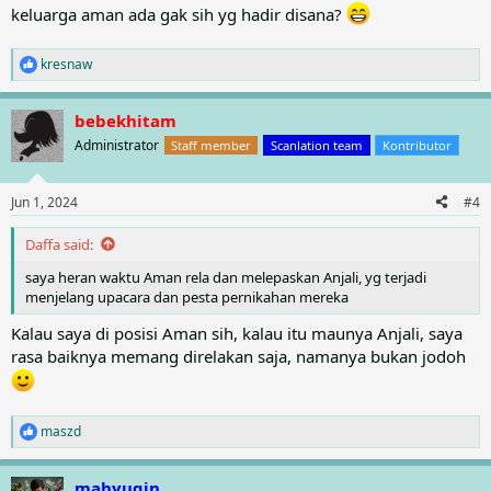
keluarga aman ada gak sih yg hadir disana?
kresnaw
R
e
a
bebekhitam
c
t
Administrator
Staff member
Scanlation team
Kontributor
i
o
n
Jun 1, 2024
#4
s
:
Daffa said:
saya heran waktu Aman rela dan melepaskan Anjali, yg terjadi
menjelang upacara dan pesta pernikahan mereka
Kalau saya di posisi Aman sih, kalau itu maunya Anjali, saya
rasa baiknya memang direlakan saja, namanya bukan jodoh
maszd
R
e
a
mahyugin