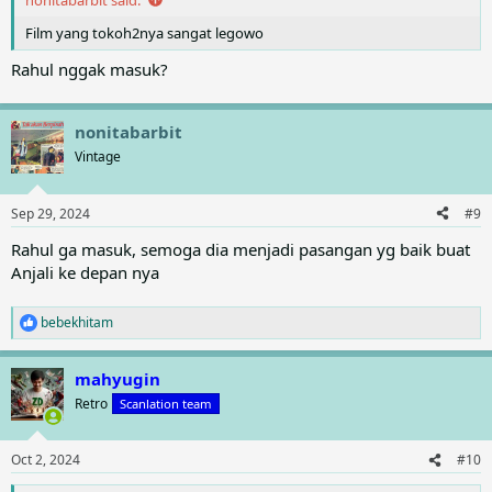
Film yang tokoh2nya sangat legowo
Rahul nggak masuk?
nonitabarbit
Vintage
Sep 29, 2024
#9
Rahul ga masuk, semoga dia menjadi pasangan yg baik buat
Anjali ke depan nya
bebekhitam
R
e
a
mahyugin
c
t
Retro
Scanlation team
i
o
n
Oct 2, 2024
#10
s
: