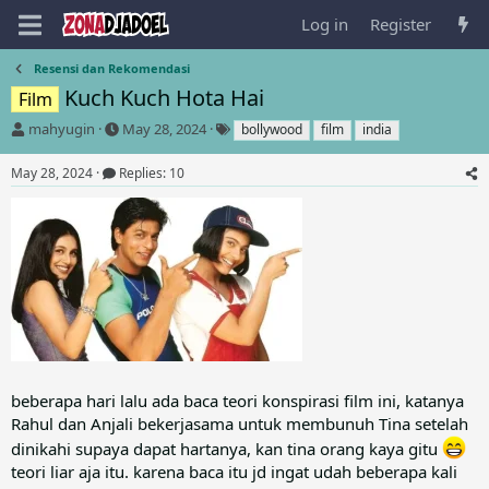
Log in
Register
Resensi dan Rekomendasi
Kuch Kuch Hota Hai
Film
T
S
T
mahyugin
May 28, 2024
bollywood
film
india
h
t
a
r
a
g
May 28, 2024
Replies: 10
e
r
s
a
t
d
d
s
a
t
t
a
e
r
t
e
r
beberapa hari lalu ada baca teori konspirasi film ini, katanya
Rahul dan Anjali bekerjasama untuk membunuh Tina setelah
dinikahi supaya dapat hartanya, kan tina orang kaya gitu
teori liar aja itu. karena baca itu jd ingat udah beberapa kali