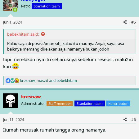
c
t
Retro
Scanlation team
i
o
n
Jun 1, 2024
#5
s
:
bebekhitam said:
Kalau saya di posisi Aman sih, kalau itu maunya Anjali, saya rasa
baiknya memang direlakan saja, namanya bukan jodoh
tapi merelakan nya itu seharusnya sebelum resepsi, malu2in
kan
kresnaw
,
maszd
and
bebekhitam
R
e
a
kresnaw
c
t
Administrator
Staff member
Scanlation team
Kontributor
i
o
n
Jun 11, 2024
#6
s
:
Itumah merusak rumah tangga orang namanya.