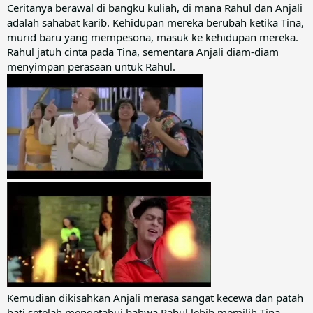
Ceritanya berawal di bangku kuliah, di mana Rahul dan Anjali
adalah sahabat karib. Kehidupan mereka berubah ketika Tina,
murid baru yang mempesona, masuk ke kehidupan mereka.
Rahul jatuh cinta pada Tina, sementara Anjali diam-diam
menyimpan perasaan untuk Rahul.
Kemudian dikisahkan Anjali merasa sangat kecewa dan patah
hati setelah mengetahui bahwa Rahul lebih memilih Tina.