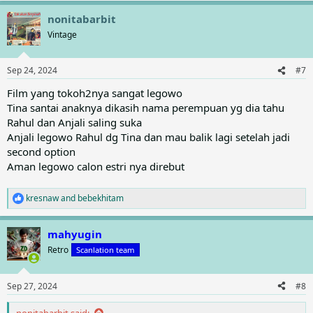
nonitabarbit
Vintage
Sep 24, 2024
#7
Film yang tokoh2nya sangat legowo
Tina santai anaknya dikasih nama perempuan yg dia tahu
Rahul dan Anjali saling suka
Anjali legowo Rahul dg Tina dan mau balik lagi setelah jadi
second option
Aman legowo calon estri nya direbut
kresnaw
and
bebekhitam
R
e
a
mahyugin
c
t
Retro
Scanlation team
i
o
n
Sep 27, 2024
#8
s
:
nonitabarbit said: