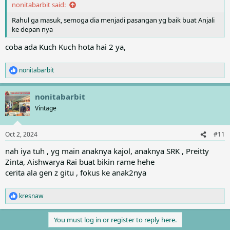
nonitabarbit said:
Rahul ga masuk, semoga dia menjadi pasangan yg baik buat Anjali
ke depan nya
coba ada Kuch Kuch hota hai 2 ya,
nonitabarbit
R
e
a
nonitabarbit
c
t
Vintage
i
o
n
Oct 2, 2024
#11
s
:
nah iya tuh , yg main anaknya kajol, anaknya SRK , Preitty
Zinta, Aishwarya Rai buat bikin rame hehe
cerita ala gen z gitu , fokus ke anak2nya
kresnaw
R
e
a
You must log in or register to reply here.
c