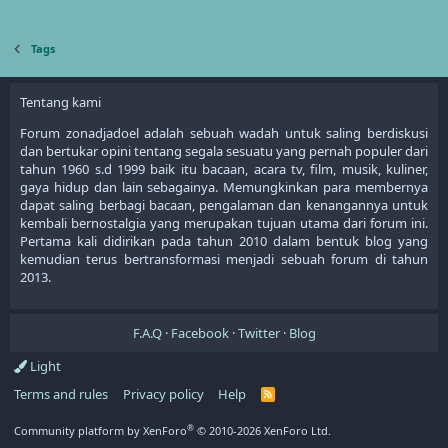
Tags
Tentang kami
Forum zonadjadoel adalah sebuah wadah untuk saling berdiskusi
dan bertukar opini tentang segala sesuatu yang pernah populer dari
tahun 1960 s.d 1999 baik itu bacaan, acara tv, film, musik, kuliner,
gaya hidup dan lain sebagainya. Memungkinkan para membernya
dapat saling berbagi bacaan, pengalaman dan kenangannya untuk
kembali bernostalgia yang merupakan tujuan utama dari forum ini.
Pertama kali didirikan pada tahun 2010 dalam bentuk blog yang
kemudian terus bertransformasi menjadi sebuah forum di tahun
2013.
F.A.Q
Facebook
Twitter
Blog
Light
Terms and rules
Privacy policy
Help
R
S
S
®
Community platform by XenForo
© 2010-2026 XenForo Ltd.