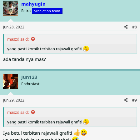
mahyugin
c
t
Retro
Scanlation team
i
o
n
Jun 28, 2022
#8
s
:
maszd said:
yang pasti komik terbitan rajawali grafiti
ada tanda nya mas?
Jun123
Enthusiast
Jun 29, 2022
#9
maszd said:
yang pasti komik terbitan rajawali grafiti
Iya betul terbitan rajawali grafiti