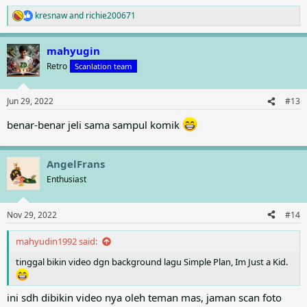
kresnaw
and
richie200671
R
e
a
mahyugin
c
t
Retro
Scanlation team
i
o
n
Jun 29, 2022
#13
s
:
benar-benar jeli sama sampul komik
AngelFrans
Enthusiast
Nov 29, 2022
#14
mahyudin1992 said:
tinggal bikin video dgn background lagu Simple Plan, Im Just a Kid.
ini sdh dibikin video nya oleh teman mas, jaman scan foto