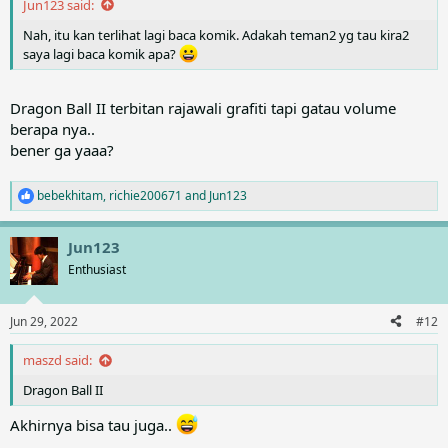
Jun123 said:
Nah, itu kan terlihat lagi baca komik. Adakah teman2 yg tau kira2
saya lagi baca komik apa?
Dragon Ball II terbitan rajawali grafiti tapi gatau volume
berapa nya..
bener ga yaaa?
bebekhitam
,
richie200671
and
Jun123
R
e
a
Jun123
c
t
Enthusiast
i
o
n
Jun 29, 2022
#12
s
:
maszd said:
Dragon Ball II
Akhirnya bisa tau juga..