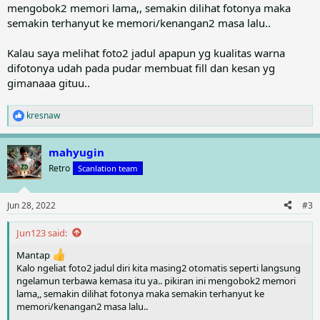
mengobok2 memori lama,, semakin dilihat fotonya maka
semakin terhanyut ke memori/kenangan2 masa lalu..
Kalau saya melihat foto2 jadul apapun yg kualitas warna
difotonya udah pada pudar membuat fill dan kesan yg
gimanaaa gituu..
kresnaw
R
e
a
mahyugin
c
t
Retro
Scanlation team
i
o
n
Jun 28, 2022
#3
s
:
Jun123 said:
Mantap
Kalo ngeliat foto2 jadul diri kita masing2 otomatis seperti langsung
ngelamun terbawa kemasa itu ya.. pikiran ini mengobok2 memori
lama,, semakin dilihat fotonya maka semakin terhanyut ke
memori/kenangan2 masa lalu..