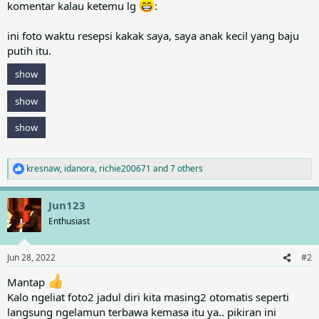
komentar kalau ketemu lg
:
ini foto waktu resepsi kakak saya, saya anak kecil yang baju
putih itu.
show
show
show
kresnaw
,
idanora
,
richie200671
and 7 others
R
e
a
Jun123
c
t
Enthusiast
i
o
n
Jun 28, 2022
#2
s
:
Mantap
Kalo ngeliat foto2 jadul diri kita masing2 otomatis seperti
langsung ngelamun terbawa kemasa itu ya.. pikiran ini