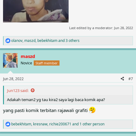
Last edited by a moderator:
Jun 28, 2022
olanov
,
maszd
,
bebekhitam
and 3 others
R
e
a
maszd
c
t
Novice
Staff member
i
o
n
Jun 28, 2022
#7
s
:
Jun123 said:
Adakah teman2 yg tau kira2 saya lagi baca komik apa?
yang pasti komik terbitan rajawali grafiti
bebekhitam
,
kresnaw
,
richie200671
and 1 other person
R
e
a