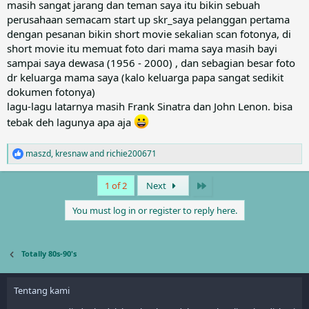
masih sangat jarang dan teman saya itu bikin sebuah
perusahaan semacam start up skr_saya pelanggan pertama
dengan pesanan bikin short movie sekalian scan fotonya, di
short movie itu memuat foto dari mama saya masih bayi
sampai saya dewasa (1956 - 2000) , dan sebagian besar foto
dr keluarga mama saya (kalo keluarga papa sangat sedikit
dokumen fotonya)
lagu-lagu latarnya masih Frank Sinatra dan John Lenon. bisa
tebak deh lagunya apa aja
maszd
,
kresnaw
and
richie200671
R
e
a
Last
1 of 2
Next
c
t
You must log in or register to reply here.
i
o
n
s
Totally 80s-90's
:
Tentang kami