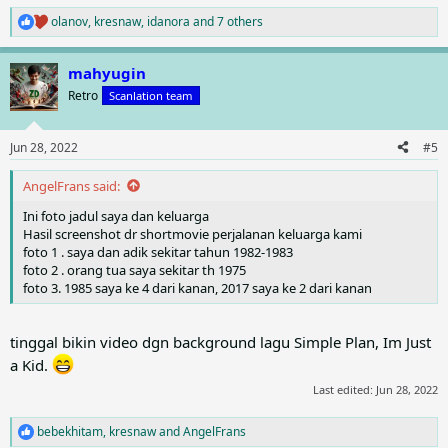
olanov
,
kresnaw
,
idanora
and 7 others
R
e
a
mahyugin
c
t
Retro
Scanlation team
i
o
n
Jun 28, 2022
#5
s
:
AngelFrans said:
Ini foto jadul saya dan keluarga
Hasil screenshot dr shortmovie perjalanan keluarga kami
foto 1 . saya dan adik sekitar tahun 1982-1983
foto 2 . orang tua saya sekitar th 1975
foto 3. 1985 saya ke 4 dari kanan, 2017 saya ke 2 dari kanan
tinggal bikin video dgn background lagu Simple Plan, Im Just
a Kid.
Last edited:
Jun 28, 2022
bebekhitam
,
kresnaw
and
AngelFrans
R