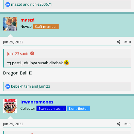
maszd
and
richie200671
R
e
a
maszd
c
t
Novice
Staff member
i
o
n
Jun 29, 2022
#10
s
:
Jun123 said:
Yg pasti judulnya susah ditebak
Dragon Ball II
bebekhitam
and
Jun123
R
e
a
irwanramones
c
t
Collector
Scanlation team
Kontributor
i
o
n
Jun 29, 2022
#11
s
: