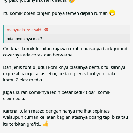
Yg pasti judulnya susah ditebak
Itu komik boleh pinjem punya temen depan rumah
mahyudin1992 said:
ada tanda nya mas?
Ciri khas komik terbitan rajawali grafiti biasanya background
covernya ada corak dan berwarna.
Dan jenis font dijudul komiknya biasanya bentuk tulisannya
expresif banget alias lebai, beda dg jenis font yg dipake
komik2 elex media..
Juga ukuran komiknya lebih besar sedikit dari komik
elexmedia.
Karena itulah maszd dengan hanya melihat sepintas
walaupun cuman keliatan bagian atasnya doang tapi bisa tau
itu terbitan grafiti..