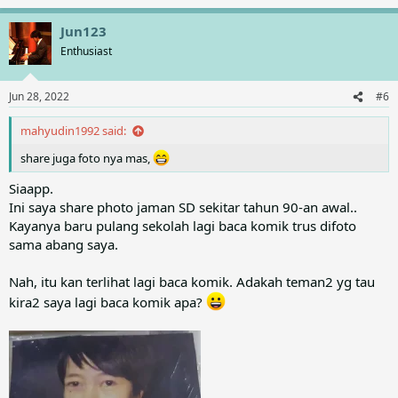
e
a
Jun123
c
t
Enthusiast
i
o
n
Jun 28, 2022
#6
s
:
mahyudin1992 said:
share juga foto nya mas,
Siaapp.
Ini saya share photo jaman SD sekitar tahun 90-an awal..
Kayanya baru pulang sekolah lagi baca komik trus difoto
sama abang saya.
Nah, itu kan terlihat lagi baca komik. Adakah teman2 yg tau
kira2 saya lagi baca komik apa?