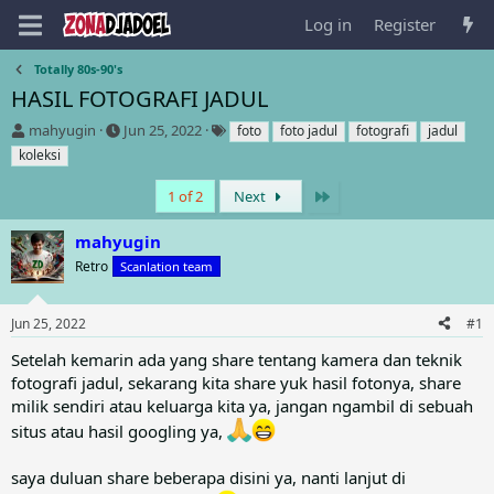
Log in
Register
Totally 80s-90's
HASIL FOTOGRAFI JADUL
T
S
T
mahyugin
Jun 25, 2022
foto
foto jadul
fotografi
jadul
h
t
a
koleksi
r
a
g
e
r
s
Last
1 of 2
Next
a
t
d
d
mahyugin
s
a
Retro
t
Scanlation team
t
a
e
r
Jun 25, 2022
#1
t
e
Setelah kemarin ada yang share tentang kamera dan teknik
r
fotografi jadul, sekarang kita share yuk hasil fotonya, share
milik sendiri atau keluarga kita ya, jangan ngambil di sebuah
situs atau hasil googling ya,
saya duluan share beberapa disini ya, nanti lanjut di