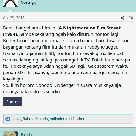
t
Nostalgic
i
o
n
Apr 29, 2018
#4
s
:
Benci banget ama film ini.
A Nightmare on Elm Street
(1984).
Sampe sekarang ogah kalo disuruh nonton lagi.
Bener-bener bikin nightmare.. Lama banget baru bisa hilang
bayangan tentang film itu dan muka si Freddy Krueger.
Namanya juga masih SD, nonton film kayak gitu.. Sempat
sekilas doang ngliat lagi pas nongol di TV. Entah taun berapa
itu. Pokoknya saya udah nggak SD lagi.. Gak seserem waktu
jaman SD sih rasanya, tapi tetep udah anti banget sama film
kayak gitu..
So, film horor? Nooooo... Ndengerin suara musiknya aja
rasanya udah stress sendiri..
Spoiler
hebat
,
Rahmadchinda
,
nullpolet
and 2 others
R
e
a
Bech
c