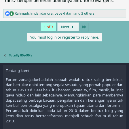
Trans7 dengan pemeran utamanya alm. Torro Margens.
Rahmadchinda
,
idanora
,
bebekhitam
and 3 others
R
e
a
Last
1 of 3
Next
c
t
You must log in or register to reply here.
i
o
n
s
Totally 80s-90's
:
Tentang kami
Forum zonadjadoel adalah sebuah wadah untuk saling berdiskusi
dan bertukar opini tentang segala sesuatu yang pernah populer dari
tahun 1960 s.d 1999 baik itu bacaan, acara tv, film, musik, kuliner,
gaya hidup dan lain sebagainya. Memungkinkan para membernya
dapat saling berbagi bacaan, pengalaman dan kenangannya untuk
kembali bernostalgia yang merupakan tujuan utama dari forum ini.
Pertama kali didirikan pada tahun 2010 dalam bentuk blog yang
kemudian terus bertransformasi menjadi sebuah forum di tahun
2013.