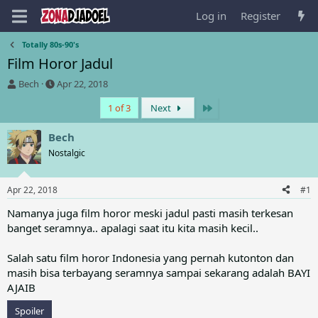
Log in
Register
Totally 80s-90's
Film Horor Jadul
T
S
Bech
Apr 22, 2018
h
t
Last
1 of 3
Next
r
a
e
r
a
t
Bech
d
d
Nostalgic
s
a
t
t
a
e
Apr 22, 2018
#1
r
t
Namanya juga film horor meski jadul pasti masih terkesan
e
banget seramnya.. apalagi saat itu kita masih kecil..
r
Salah satu film horor Indonesia yang pernah kutonton dan
masih bisa terbayang seramnya sampai sekarang adalah BAYI
AJAIB
Spoiler