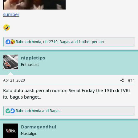
sumber
Rahmadchinda
,
nhr2710
,
Bagas
and 1 other person
R
e
a
nippletips
c
t
Enthusiast
i
o
n
Apr 21, 2020
#11
s
:
Kalo dulu pasti pernah nonton Serial Friday the 13th di TVRI
itu bagus banget..
Rahmadchinda
and
Bagas
R
e
a
Darmagandhul
c
t
Nostalgic
i