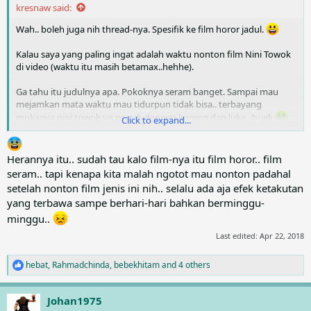
kresnaw said:
Wah.. boleh juga nih thread-nya. Spesifik ke film horor jadul.
Kalau saya yang paling ingat adalah waktu nonton film Nini Towok
di video (waktu itu masih betamax..hehhe).
Ga tahu itu judulnya apa. Pokoknya seram banget. Sampai mau
mejamkan mata waktu mau tidurpun tidak bisa.. terbayang
mukanya nini towok yg penuh dengan koreng dan luka.. huek
.
Click to expand...
Parah banget deh waktu itu..
Herannya itu.. sudah tau kalo film-nya itu film horor.. film
seram.. tapi kenapa kita malah ngotot mau nonton padahal
setelah nonton film jenis ini nih.. selalu ada aja efek ketakutan
yang terbawa sampe berhari-hari bahkan berminggu-
minggu..
Last edited:
Apr 22, 2018
hebat
,
Rahmadchinda
,
bebekhitam
and 4 others
R
e
a
Johan1975
c