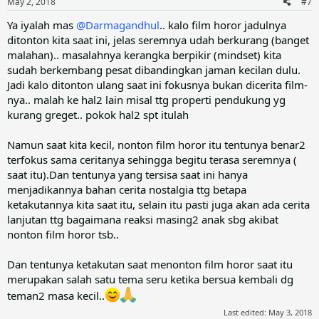
May 2, 2018
#7
s
:
Ya iyalah mas
@Darmagandhul
.. kalo film horor jadulnya
ditonton kita saat ini, jelas seremnya udah berkurang (banget
malahan).. masalahnya kerangka berpikir (mindset) kita
sudah berkembang pesat dibandingkan jaman kecilan dulu.
Jadi kalo ditonton ulang saat ini fokusnya bukan dicerita film-
nya.. malah ke hal2 lain misal ttg properti pendukung yg
kurang greget.. pokok hal2 spt itulah
Namun saat kita kecil, nonton film horor itu tentunya benar2
terfokus sama ceritanya sehingga begitu terasa seremnya (
saat itu).Dan tentunya yang tersisa saat ini hanya
menjadikannya bahan cerita nostalgia ttg betapa
ketakutannya kita saat itu, selain itu pasti juga akan ada cerita
lanjutan ttg bagaimana reaksi masing2 anak sbg akibat
nonton film horor tsb..
Dan tentunya ketakutan saat menonton film horor saat itu
merupakan salah satu tema seru ketika bersua kembali dg
teman2 masa kecil..
Last edited:
May 3, 2018