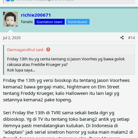
R
e
a
richie200671
c
t
Fanatic
Scanlation team
Kontributor
i
o
n
Jul 2, 2020
#14
s
:
Darmagandhul said:
Friday 13th itu yg cerita tentang si Jason Voorhes yg bawa golok
raksasa atau Freddie Krueger ya?
Kok lupa saya...
Friday the 13th yg versi bioskop itu tentang Jason Voorhees
kemana2 bawa gergaji matic, Nightmare on Elm Street
tentang Freddy Krueger, kalo Halloween itu lain lagi yg
setannya kemana2 pake topeng.
Seri Friday the 13th di TVRI sama sekali beda dgn yg
dibioskop. Yg di TV itu tentang toko barang2 antik yg setiap
itemnya pasti mendatangkan kutukan. Di Indonesia di
"adaptasi" jadi serial sinetron horror yg suka main malam2 di