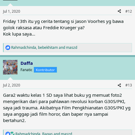
o
n
Jul 1, 2020
#12
s
:
Friday 13th itu yg cerita tentang si Jason Voorhes yg bawa
golok raksasa atau Freddie Krueger ya?
Kok lupa saya...
Rahmadchinda
,
bebekhitam
and
maszd
R
e
a
Daffa
c
t
Fanatic
Kontributor
i
o
n
Jul 2, 2020
#13
s
:
Gara2 waktu kelas 1 SD saya lihat buku yg memuat foto2
mengerikan dari para pahlawan revolusi korban G30S/PKI,
saya jadi trauma. Akibatnya Film Pengkhianatan G30S/PKI yg
saya anggap jadi film horor, dan baper nya sampai
bertahun2.
Rahmadchinda
,
Bagas
and
maszd