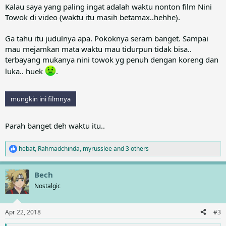
Kalau saya yang paling ingat adalah waktu nonton film Nini
Towok di video (waktu itu masih betamax..hehhe).
Ga tahu itu judulnya apa. Pokoknya seram banget. Sampai
mau mejamkan mata waktu mau tidurpun tidak bisa..
terbayang mukanya nini towok yg penuh dengan koreng dan
luka.. huek
.
mungkin ini filmnya
Parah banget deh waktu itu..
hebat
,
Rahmadchinda
,
myrusslee
and 3 others
R
e
a
Bech
c
t
Nostalgic
i
o
n
Apr 22, 2018
#3
s
: