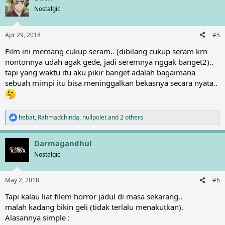
t
Nostalgic
i
o
n
Apr 29, 2018
#5
s
:
Film ini memang cukup seram.. (dibilang cukup seram krn
nontonnya udah agak gede, jadi seremnya nggak banget2)..
tapi yang waktu itu aku pikir banget adalah bagaimana
sebuah mimpi itu bisa meninggalkan bekasnya secara nyata..
hebat
,
Rahmadchinda
,
nullpolet
and 2 others
R
e
a
Darmagandhul
c
t
Nostalgic
i
o
n
May 2, 2018
#6
s
:
Tapi kalau liat filem horror jadul di masa sekarang..
malah kadang bikin geli (tidak terlalu menakutkan).
Alasannya simple :