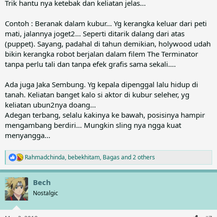
Trik hantu nya ketebak dan keliatan jelas...
Contoh : Beranak dalam kubur... Yg kerangka keluar dari peti
mati, jalannya joget2... Seperti ditarik dalang dari atas
(puppet). Sayang, padahal di tahun demikian, holywood udah
bikin kerangka robot berjalan dalam filem The Terminator
tanpa perlu tali dan tanpa efek grafis sama sekali....
Ada juga Jaka Sembung. Yg kepala dipenggal lalu hidup di
tanah. Keliatan banget kalo si aktor di kubur seleher, yg
keliatan ubun2nya doang...
Adegan terbang, selalu kakinya ke bawah, posisinya hampir
mengambang berdiri... Mungkin sling nya ngga kuat
menyangga...
Rahmadchinda
,
bebekhitam
,
Bagas
and 2 others
R
e
a
Bech
c
t
Nostalgic
i
o
n