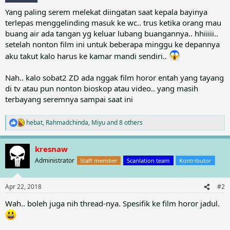
Yang paling serem melekat diingatan saat kepala bayinya
terlepas menggelinding masuk ke wc.. trus ketika orang mau
buang air ada tangan yg keluar lubang buangannya.. hhiiiii..
setelah nonton film ini untuk beberapa minggu ke depannya
aku takut kalo harus ke kamar mandi sendiri..
Nah.. kalo sobat2 ZD ada nggak film horor entah yang tayang
di tv atau pun nonton bioskop atau video.. yang masih
terbayang seremnya sampai saat ini
hebat
,
Rahmadchinda
,
Miyu
and 8 others
R
e
a
kresnaw
c
t
Administrator
Staff member
Scanlation team
Kontributor
i
o
n
Apr 22, 2018
#2
s
:
Wah.. boleh juga nih thread-nya. Spesifik ke film horor jadul.