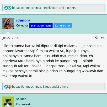
hebat
,
Rahmadchinda
,
bebekhitam
and 3 others
R
e
a
idanora
c
t
Collector
Scanlation team
Kontributor
i
o
n
Jun 27, 2018
#8
s
:
Film susanna baru2 ini diputer di tipi malam2 ... jd nostalgia
nonton layar tancap film itu waktu SD, lupa judulnya,
pokoknya susanna hamil tua udah mau melahirkan, eh
ngerinya tau2 hamilnya pindah ke punggung .... hiihhh ...
sungguh tak terlupakan ... nggak masuk akal ya, tapi waktu
itu kok percaya hamil bisa pindah ke punggung wkwkwk dan
takut bgt waktu itu.
hebat
,
Rahmadchinda
,
Bagas
and 2 others
R
e
a
Milna
c
t
Enthusiast