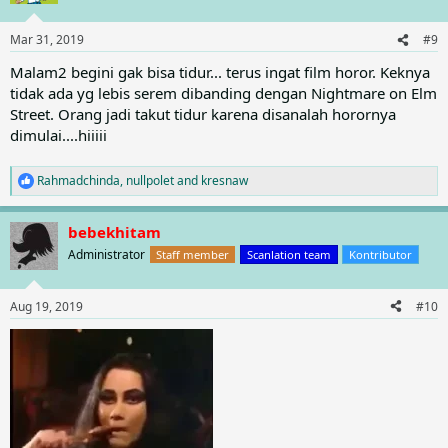
i
o
n
Mar 31, 2019
#9
s
:
Malam2 begini gak bisa tidur... terus ingat film horor. Keknya
tidak ada yg lebis serem dibanding dengan Nightmare on Elm
Street. Orang jadi takut tidur karena disanalah horornya
dimulai....hiiiii
Rahmadchinda
,
nullpolet
and
kresnaw
R
e
a
bebekhitam
c
t
Administrator
Staff member
Scanlation team
Kontributor
i
o
n
Aug 19, 2019
#10
s
: