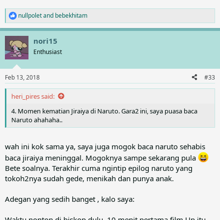
nullpolet
and
bebekhitam
R
e
a
nori15
c
t
Enthusiast
i
o
n
Feb 13, 2018
#33
s
:
heri_pires said:
4. Momen kematian Jiraiya di Naruto. Gara2 ini, saya puasa baca
Naruto ahahaha..
wah ini kok sama ya, saya juga mogok baca naruto sehabis
baca jiraiya meninggal. Mogoknya sampe sekarang pula
Bete soalnya. Terakhir cuma ngintip epilog naruto yang
tokoh2nya sudah gede, menikah dan punya anak.
Adegan yang sedih banget , kalo saya:
Waktu nonton di biskop dulu, 10 menit pertama film Up itu