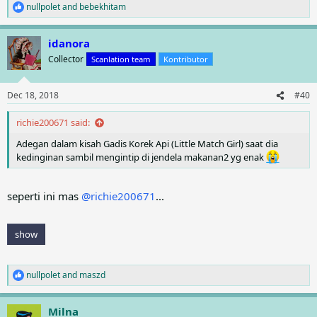
nullpolet
and
bebekhitam
R
e
a
idanora
c
t
Collector
Scanlation team
Kontributor
i
o
n
Dec 18, 2018
#40
s
:
richie200671 said:
Adegan dalam kisah Gadis Korek Api (Little Match Girl) saat dia
kedinginan sambil mengintip di jendela makanan2 yg enak
seperti ini mas
@richie200671
...
show
nullpolet
and
maszd
R
e
a
Milna
c