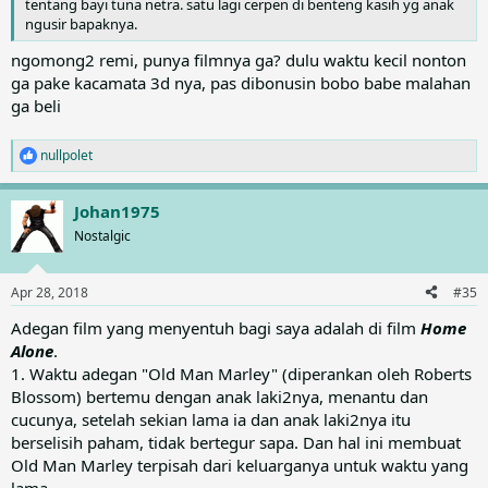
tentang bayi tuna netra. satu lagi cerpen di benteng kasih yg anak
ngusir bapaknya.
ngomong2 remi, punya filmnya ga? dulu waktu kecil nonton
ga pake kacamata 3d nya, pas dibonusin bobo babe malahan
ga beli
nullpolet
R
e
a
Johan1975
c
t
Nostalgic
i
o
n
Apr 28, 2018
#35
s
:
Adegan film yang menyentuh bagi saya adalah di film
Home
Alone
.
1. Waktu adegan "Old Man Marley" (diperankan oleh Roberts
Blossom) bertemu dengan anak laki2nya, menantu dan
cucunya, setelah sekian lama ia dan anak laki2nya itu
berselisih paham, tidak bertegur sapa. Dan hal ini membuat
Old Man Marley terpisah dari keluarganya untuk waktu yang
lama.