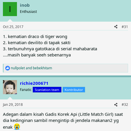
a
inob
c
I
t
Enthusiast
i
o
n
Oct 25, 2017
#31
s
:
1. kematian draco di tiger wong
2. kematian devilito di tapak sakti
3. terbunuhnya gatotkaca di serial mahabarata
....masih banyak seeh sebenarnya
nullpolet
and
bebekhitam
R
e
a
richie200671
c
t
Fanatic
Scanlation team
Kontributor
i
o
n
Jan 29, 2018
#32
s
:
Adegan dalam kisah Gadis Korek Api (Little Match Girl) saat
dia kedinginan sambil mengintip di jendela makanan2 yg
enak