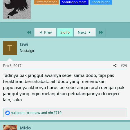
e
Staff member
Scanlation team
Kontributor
i
a
t
c
t
t
e
i
o
n
n
b
First
Last
Prev
3 of 5
Next
s
y
:
tiwi
T
Nostalgic
Feb 6, 2017
#29
Tadinya pak janggut awalnya sebel sama dodo, tapi pas
terakhiran bersahabat...aih dodo yang menemukan
populasinya akhirnya harus berseberangan arah dengan pak
janggut yang ingin melanjutkan petualangannya di negeri
lain, suka
nullpolet
,
kresnaw
and
nhr2710
R
e
a
Mido
c