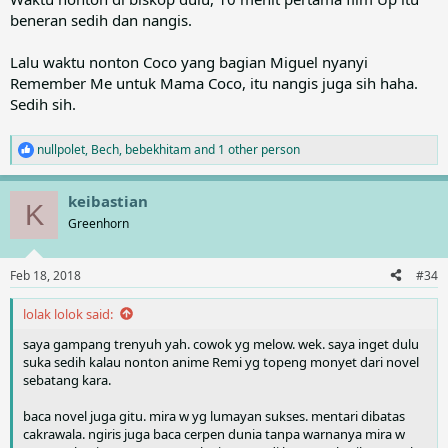
beneran sedih dan nangis.
Lalu waktu nonton Coco yang bagian Miguel nyanyi
Remember Me untuk Mama Coco, itu nangis juga sih haha.
Sedih sih.
nullpolet
,
Bech
,
bebekhitam
and 1 other person
R
e
a
keibastian
c
K
t
Greenhorn
i
o
n
Feb 18, 2018
#34
s
:
lolak lolok said:
saya gampang trenyuh yah. cowok yg melow. wek. saya inget dulu
suka sedih kalau nonton anime Remi yg topeng monyet dari novel
sebatang kara.
baca novel juga gitu. mira w yg lumayan sukses. mentari dibatas
cakrawala. ngiris juga baca cerpen dunia tanpa warnanya mira w