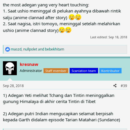
:
the most adegan yang very heart touching:
1. Saat ushio meninggal di pelukan ayahnya dibawah rintik
salju (anime clannad after story)
2. Saat nagisa, istri tomoyo, meninggal setelah melahirkan
ushio (anime clannad story)
Last edited:
Sep 18, 2018
maszd
,
nullpolet
and
bebekhitam
R
e
a
kresnaw
c
t
Administrator
Staff member
Scanlation team
Kontributor
i
o
n
Sep 28, 2018
#39
s
:
1) Adegan Yeti melihat Tchang dan Tintin meninggalkan
gunung Himalaya di akhir cerita Tintin di Tibet
2) Adegan putri Indian mengucapkan selamat berpisah
kepada Garth didalam episode Tarian Matahari (Sundance)