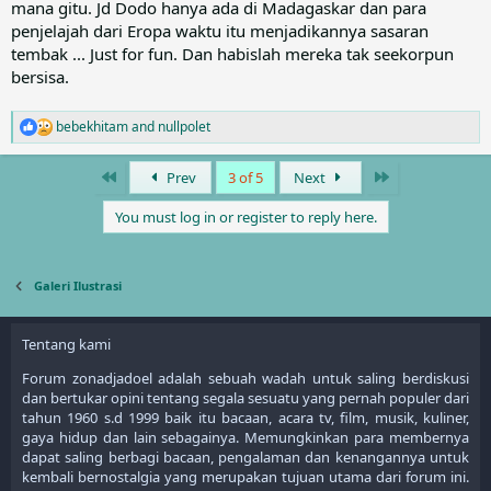
mana gitu. Jd Dodo hanya ada di Madagaskar dan para
penjelajah dari Eropa waktu itu menjadikannya sasaran
tembak ... Just for fun. Dan habislah mereka tak seekorpun
bersisa.
bebekhitam
and
nullpolet
R
e
a
First
Last
Prev
3 of 5
Next
c
t
You must log in or register to reply here.
i
o
n
s
Galeri Ilustrasi
:
Tentang kami
Forum zonadjadoel adalah sebuah wadah untuk saling berdiskusi
dan bertukar opini tentang segala sesuatu yang pernah populer dari
tahun 1960 s.d 1999 baik itu bacaan, acara tv, film, musik, kuliner,
gaya hidup dan lain sebagainya. Memungkinkan para membernya
dapat saling berbagi bacaan, pengalaman dan kenangannya untuk
kembali bernostalgia yang merupakan tujuan utama dari forum ini.