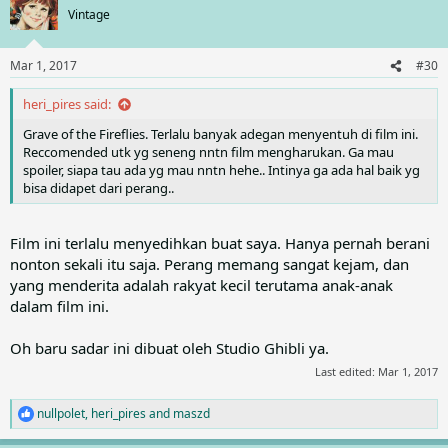
t
Vintage
i
o
n
Mar 1, 2017
#30
s
:
heri_pires said:
Grave of the Fireflies. Terlalu banyak adegan menyentuh di film ini.
Reccomended utk yg seneng nntn film mengharukan. Ga mau
spoiler, siapa tau ada yg mau nntn hehe.. Intinya ga ada hal baik yg
bisa didapet dari perang..
Film ini terlalu menyedihkan buat saya. Hanya pernah berani
nonton sekali itu saja. Perang memang sangat kejam, dan
yang menderita adalah rakyat kecil terutama anak-anak
dalam film ini.
Oh baru sadar ini dibuat oleh Studio Ghibli ya.
Last edited:
Mar 1, 2017
nullpolet
,
heri_pires
and
maszd
R
e