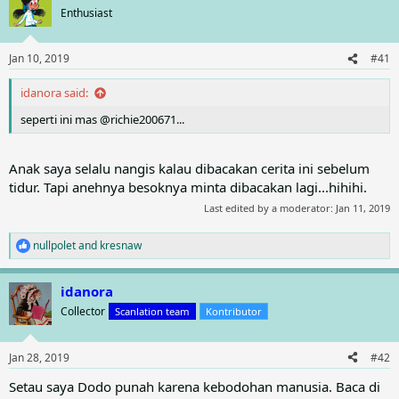
t
Enthusiast
i
o
n
Jan 10, 2019
#41
s
:
idanora said:
seperti ini mas @richie200671...
Anak saya selalu nangis kalau dibacakan cerita ini sebelum
tidur. Tapi anehnya besoknya minta dibacakan lagi...hihihi.
Last edited by a moderator:
Jan 11, 2019
nullpolet
and
kresnaw
R
e
a
idanora
c
t
Collector
Scanlation team
Kontributor
i
o
n
Jan 28, 2019
#42
s
:
Setau saya Dodo punah karena kebodohan manusia. Baca di