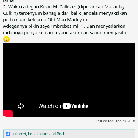
2. Waktu adegan Kevin McCallister (diperankan Macaulay
Culkin) tersenyum bahagia dari balik jendela menyaksikan
pertemuan keluarga Old Man Marley itu.
Adegannya bikin saya "mbrebes mili".. Dan menyadarkan
indahnya punya keluarga yang akur dan saling mengasihi..
Last edited:
Apr 28, 2018
nullpolet
,
bebekhitam
and
Bech
R