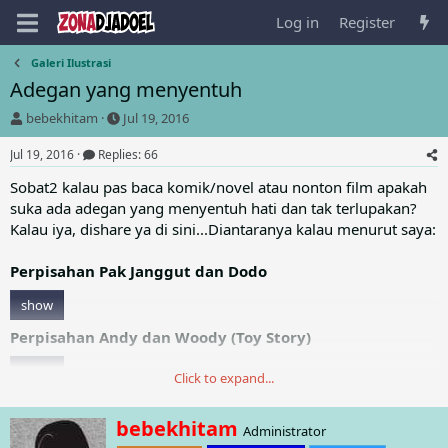
Log in
Register
Galeri Ilustrasi
Adegan yang menyentuh
T
S
bebekhitam
Jul 19, 2016
h
t
r
a
Jul 19, 2016
Replies: 66
e
r
Sobat2 kalau pas baca komik/novel atau nonton film apakah
a
t
suka ada adegan yang menyentuh hati dan tak terlupakan?
d
d
s
a
Kalau iya, dishare ya di sini...Diantaranya kalau menurut saya:
t
t
a
e
Perpisahan Pak Janggut dan Dodo
r
t
show
e
r
Perpisahan Andy dan Woody (Toy Story)
show
Click to expand...
W
bebekhitam
nullpolet
,
zakaria
,
yudianto
and 4 others
Administrator
R
r