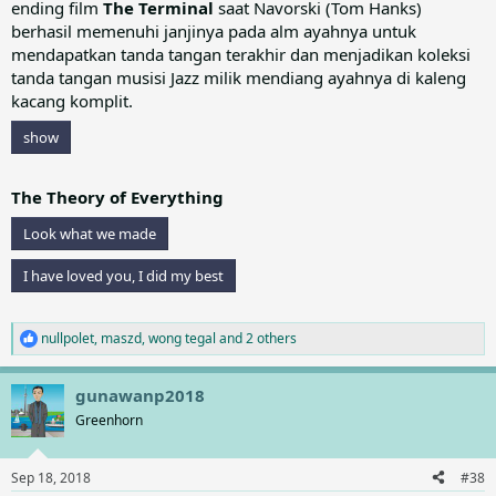
ending film
The Terminal
saat Navorski (Tom Hanks)
berhasil memenuhi janjinya pada alm ayahnya untuk
mendapatkan tanda tangan terakhir dan menjadikan koleksi
tanda tangan musisi Jazz milik mendiang ayahnya di kaleng
kacang komplit.
show
The Theory of Everything
Look what we made
I have loved you, I did my best
nullpolet
,
maszd
,
wong tegal
and 2 others
R
e
a
gunawanp2018
c
t
Greenhorn
i
o
n
Sep 18, 2018
#38
s