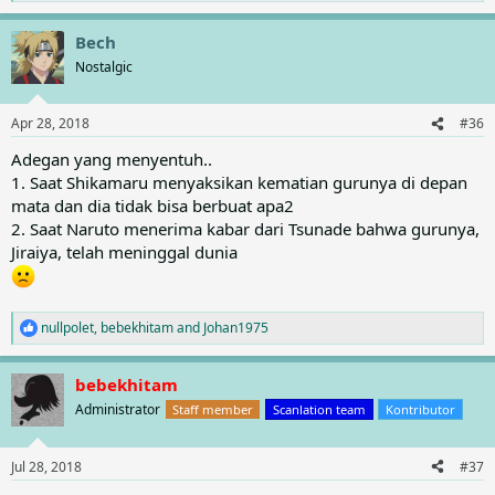
e
a
Bech
c
t
Nostalgic
i
o
n
Apr 28, 2018
#36
s
:
Adegan yang menyentuh..
1. Saat Shikamaru menyaksikan kematian gurunya di depan
mata dan dia tidak bisa berbuat apa2
2. Saat Naruto menerima kabar dari Tsunade bahwa gurunya,
Jiraiya, telah meninggal dunia
nullpolet
,
bebekhitam
and
Johan1975
R
e
a
bebekhitam
c
t
Administrator
Staff member
Scanlation team
Kontributor
i
o
n
Jul 28, 2018
#37
s
: