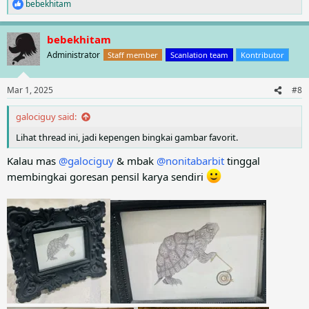
bebekhitam
R
e
a
bebekhitam
c
t
Administrator
Staff member
Scanlation team
Kontributor
i
o
n
Mar 1, 2025
#8
s
:
galociguy said:
Lihat thread ini, jadi kepengen bingkai gambar favorit.
Kalau mas
@galociguy
& mbak
@nonitabarbit
tinggal
membingkai goresan pensil karya sendiri