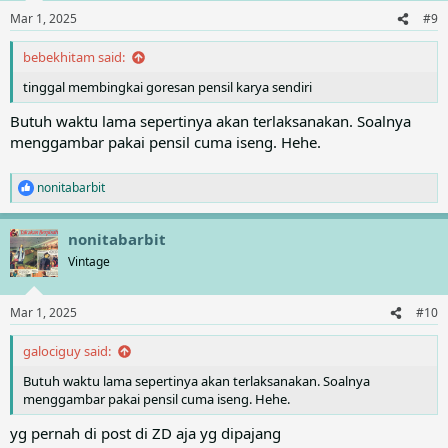
n
Mar 1, 2025
#9
s
:
bebekhitam said:
tinggal membingkai goresan pensil karya sendiri
Butuh waktu lama sepertinya akan terlaksanakan. Soalnya
menggambar pakai pensil cuma iseng. Hehe.
nonitabarbit
R
e
a
nonitabarbit
c
t
Vintage
i
o
n
Mar 1, 2025
#10
s
:
galociguy said:
Butuh waktu lama sepertinya akan terlaksanakan. Soalnya
menggambar pakai pensil cuma iseng. Hehe.
yg pernah di post di ZD aja yg dipajang