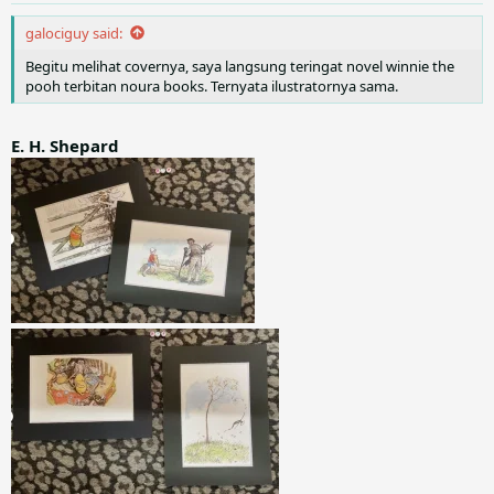
s
:
galociguy said:
Begitu melihat covernya, saya langsung teringat novel winnie the
pooh terbitan noura books. Ternyata ilustratornya sama.
E. H. Shepard