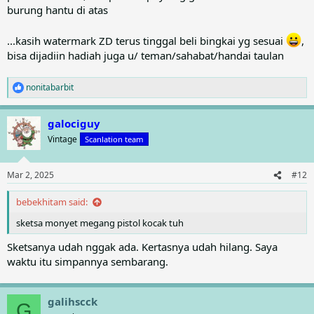
burung hantu di atas
...kasih watermark ZD terus tinggal beli bingkai yg sesuai
,
bisa dijadiin hadiah juga u/ teman/sahabat/handai taulan
nonitabarbit
R
e
a
galociguy
c
t
Vintage
Scanlation team
i
o
n
Mar 2, 2025
#12
s
:
bebekhitam said:
sketsa monyet megang pistol kocak tuh
Sketsanya udah nggak ada. Kertasnya udah hilang. Saya
waktu itu simpannya sembarang.
galihscck
G