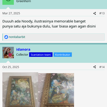
Greenhorn
Mar 27, 2025
#13
Duuuh ada Noody, ilustrasinya memorable banget
punya satu aja bukunya dulu, luar biasa agan agan disini
nonitabarbit
R
e
a
idanora
c
t
Collector
Scanlation team
Kontributor
i
o
n
Oct 25, 2025
#14
s
: