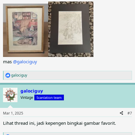
mas
@galociguy
galociguy
R
e
a
galociguy
c
t
Vintage
Scanlation team
i
o
n
Mar 1, 2025
#7
s
:
Lihat thread ini, jadi kepengen bingkai gambar favorit.