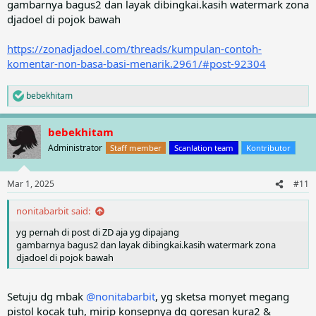
gambarnya bagus2 dan layak dibingkai.kasih watermark zona
djadoel di pojok bawah
https://zonadjadoel.com/threads/kumpulan-contoh-
komentar-non-basa-basi-menarik.2961/#post-92304
bebekhitam
R
e
a
bebekhitam
c
t
Administrator
Staff member
Scanlation team
Kontributor
i
o
n
Mar 1, 2025
#11
s
:
nonitabarbit said:
yg pernah di post di ZD aja yg dipajang
gambarnya bagus2 dan layak dibingkai.kasih watermark zona
djadoel di pojok bawah
Setuju dg mbak
@nonitabarbit
, yg sketsa monyet megang
pistol kocak tuh, mirip konsepnya dg goresan kura2 &