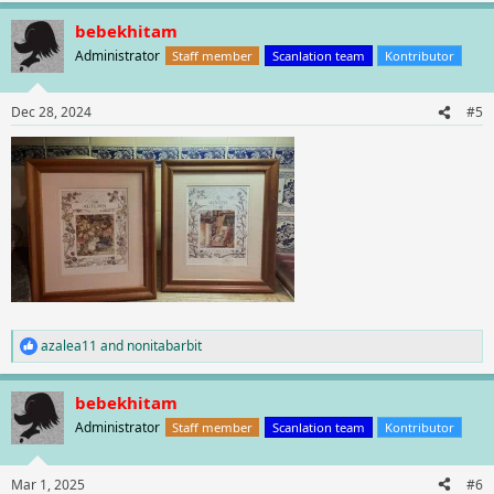
a
bebekhitam
c
t
Administrator
Staff member
Scanlation team
Kontributor
i
o
n
Dec 28, 2024
#5
s
:
azalea11
and
nonitabarbit
R
e
a
bebekhitam
c
t
Administrator
Staff member
Scanlation team
Kontributor
i
o
n
Mar 1, 2025
#6