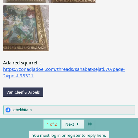
Ada red squirrel...
https://zonadjadoel.com/threads/sahabat-sejati.70/page-
2#post-98321
Van Cleef & Arpels
bebekhitam
R
e
a
Last
1 of 2
Next
c
t
You must log in or register to reply here.
i