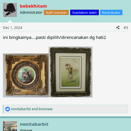
a
bebekhitam
c
t
Administrator
Staff member
Scanlation team
Kontributor
i
o
n
Dec 1, 2024
#3
s
:
ini bingkainya....pasti dipilih/direncanakan dg hati2
nonitabarbit
and
kresnaw
R
e
a
nonitabarbit
c
t
Vintage