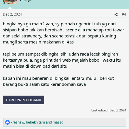
i
o
n
Dec 2, 2024
#4
s
:
bingkainya ga main2 yah, sy pernah ngeprint tuh yg dari
sisipan bobo tak kan berpisah , scene ella menatap roti tawar
dan selai strawbery, dan scene terasik dari sepatu kuning
mungil serta mesin makanan di 4as
tapi belum sempat dibingkai sih, udah rada lecek pingiran
kertasnya pula, nge print dari web majalah bobo , waktu itu
masih bisa di download dari situ
kapan ini mau beneran di bingkai, entar2 mulu , berikut
barang bukti salah satu kerandoman saya
BARU PRINT DOANK
Last edited:
Dec 3, 2024
kresnaw
,
bebekhitam
and
maszd
R
e