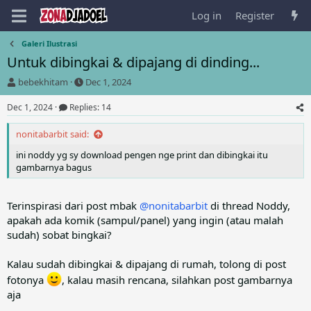
Log in
Register
Galeri Ilustrasi
Untuk dibingkai & dipajang di dinding...
T
S
bebekhitam
Dec 1, 2024
h
t
r
a
Dec 1, 2024
Replies: 14
e
r
a
t
nonitabarbit said:
d
d
ini noddy yg sy download pengen nge print dan dibingkai itu
s
a
gambarnya bagus
t
t
a
e
r
Terinspirasi dari post mbak
@nonitabarbit
di thread Noddy,
t
e
apakah ada komik (sampul/panel) yang ingin (atau malah
r
sudah) sobat bingkai?
Kalau sudah dibingkai & dipajang di rumah, tolong di post
fotonya
, kalau masih rencana, silahkan post gambarnya
aja