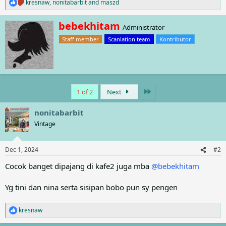
kresnaw
,
nonitabarbit
and
maszd
R
e
a
W
bebekhitam
Administrator
c
r
t
Staff member
Scanlation team
Kontributor
i
i
t
o
t
n
e
s
n
:
b
Last
1 of 2
Next
y
nonitabarbit
Vintage
Dec 1, 2024
#2
Cocok banget dipajang di kafe2 juga mba
@bebekhitam
Yg tini dan nina serta sisipan bobo pun sy pengen
kresnaw
R
e