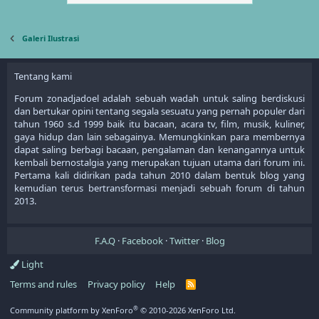
o
n
s
Galeri Ilustrasi
:
Tentang kami
Forum zonadjadoel adalah sebuah wadah untuk saling berdiskusi
dan bertukar opini tentang segala sesuatu yang pernah populer dari
tahun 1960 s.d 1999 baik itu bacaan, acara tv, film, musik, kuliner,
gaya hidup dan lain sebagainya. Memungkinkan para membernya
dapat saling berbagi bacaan, pengalaman dan kenangannya untuk
kembali bernostalgia yang merupakan tujuan utama dari forum ini.
Pertama kali didirikan pada tahun 2010 dalam bentuk blog yang
kemudian terus bertransformasi menjadi sebuah forum di tahun
2013.
F.A.Q
Facebook
Twitter
Blog
Light
Terms and rules
Privacy policy
Help
R
S
S
®
Community platform by XenForo
© 2010-2026 XenForo Ltd.