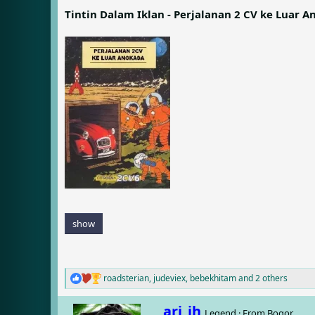
e
r
Tintin Dalam Iklan - Perjalanan 2 CV ke Luar A
a
t
d
d
s
a
t
t
a
e
r
t
e
r
show
roadsterian
,
judeviex
,
bebekhitam
and 2 others
R
e
a
W
ari_jh
Legend
·
From
Bogor