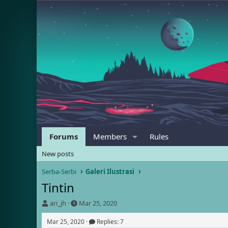
Forums
Members
Rules
New posts
Serba-Serbi
Galeri Ilustrasi
Tintin
T
S
ari_jh
Mar 25, 2020
h
t
r
a
Mar 25, 2020
Replies: 7