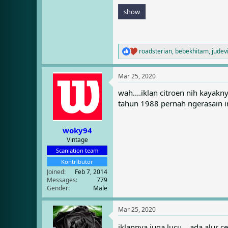
show
roadsterian
,
bebekhitam
,
judev
R
e
a
Mar 25, 2020
c
t
wah....iklan citroen nih kayaknya
i
tahun 1988 pernah ngerasain i
o
n
s
:
woky94
Vintage
Scanlation team
Kontributor
Joined
Feb 7, 2014
Messages
779
Gender
Male
Mar 25, 2020
iklannya juga lucu... ada alur 