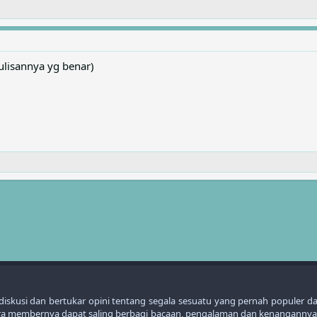
ulisannya yg benar)
kusi dan bertukar opini tentang segala sesuatu yang pernah populer dari t
para membernya dapat saling berbagi bacaan, pengalaman dan kenangannya