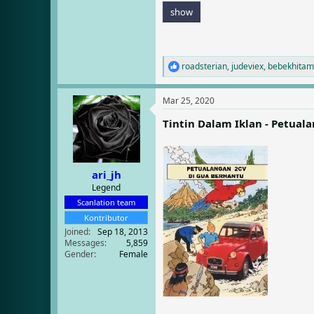
show
roadsterian
,
judeviex
,
bebekhitam
R
e
a
Mar 25, 2020
c
t
Tintin Dalam Iklan - Petual
i
o
n
s
:
ari_jh
Legend
Scanlation team
Kontributor
Joined
Sep 18, 2013
Messages
5,859
Gender
Female