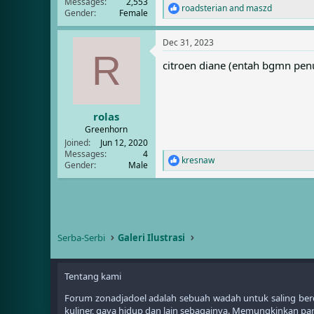
Messages
2,553
roadsterian
and
maszd
R
Gender
Female
e
a
Dec 31, 2023
c
R
t
citroen diane (entah bgmn pen
i
o
n
s
:
rolas
Greenhorn
Joined
Jun 12, 2020
Messages
4
kresnaw
R
Gender
Male
e
a
c
t
i
o
Serba-Serbi
Galeri Ilustrasi
n
s
:
Tentang kami
Forum zonadjadoel adalah sebuah wadah untuk saling berdis
kuliner, gaya hidup dan lain sebagainya. Memungkinkan 