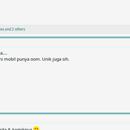
iex
and 2 others
....
ni mobil punya oom. Unik juga sih.
cerita & komiknya