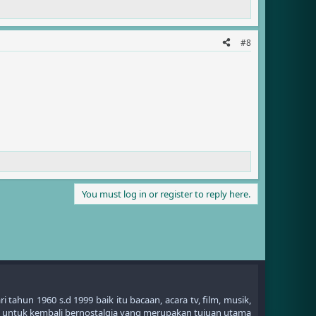
#8
You must log in or register to reply here.
ahun 1960 s.d 1999 baik itu bacaan, acara tv, film, musik,
 untuk kembali bernostalgia yang merupakan tujuan utama