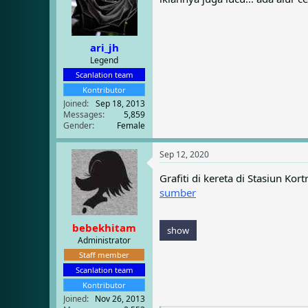
ari_jh
Legend
Scanlation team
Kontributor
Joined
Sep 18, 2013
Messages
5,859
Gender
Female
Sep 12, 2020
Grafiti di kereta di Stasiun Kort
sumber
bebekhitam
show
Administrator
Staff member
Scanlation team
Kontributor
Joined
Nov 26, 2013