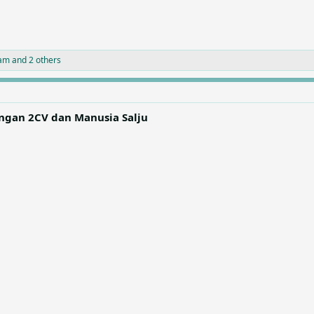
tam
and 2 others
angan 2CV dan Manusia Salju