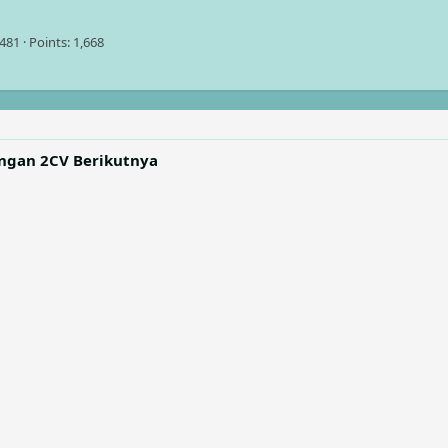
,481
Points
1,668
angan 2CV Berikutnya