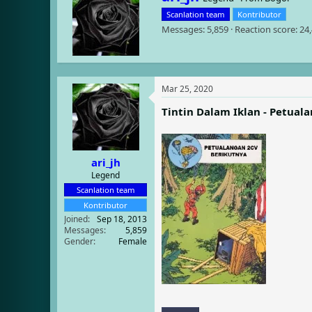
c
r
t
Scanlation team
Kontributor
i
i
Messages
5,859
Reaction score
24
t
o
t
n
e
s
n
:
b
Mar 25, 2020
y
Tintin Dalam Iklan - Petual
ari_jh
Legend
Scanlation team
Kontributor
Joined
Sep 18, 2013
Messages
5,859
Gender
Female