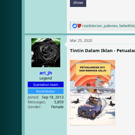
show
roadsterian
,
judeviex
,
bebekhi
R
e
a
Mar 25, 2020
c
t
Tintin Dalam Iklan - Petual
i
o
n
s
:
ari_jh
Legend
Scanlation team
Kontributor
Joined
Sep 18, 2013
Messages
5,859
Gender
Female