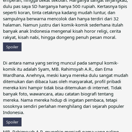
dulu pas saya SD harganya hanya 500 rupiah. Kertasnya tipis
seperti koran, tinta cetaknya kadang mudah luntur, dan
sampulnya berwarna mencolok dan hanya terdiri dari 32
halaman. Namun justru dari komik-komik sederhana itulah
banyak anak Indonesia mengenal kisah horor religi, cerita
rakyat, kisah nabi, hingga dongeng penuh pesan moral.
Spoiler
Di antara nama yang sering muncul pada sampul komik-
komik itu adalah Syam, MB. Rahimsyah A.R., dan Ema
Wardhana. Anehnya, meski karya mereka dulu sangat mudah
ditemukan dan dibaca luas oleh masyarakat, profil pribadi
mereka kini hampir tidak bisa ditemukan di internet. Tidak
banyak foto, wawancara, atau catatan biografi tentang
mereka. Nama mereka hidup di ingatan pembaca, tetapi
sosoknya sendiri perlahan menghilang dari sejarah populer
Indonesia.
Spoiler
MB. Rahimsyah A.R. mungkin menjadi nama yang paling