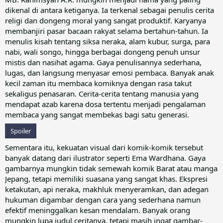
dikenal di antara ketiganya. Ia terkenal sebagai penulis cerita
religi dan dongeng moral yang sangat produktif. Karyanya
membanjiri pasar bacaan rakyat selama bertahun-tahun. Ia
menulis kisah tentang siksa neraka, alam kubur, surga, para
nabi, wali songo, hingga berbagai dongeng penuh unsur
mistis dan nasihat agama. Gaya penulisannya sederhana,
lugas, dan langsung menyasar emosi pembaca. Banyak anak
kecil zaman itu membaca komiknya dengan rasa takut
sekaligus penasaran. Cerita-cerita tentang manusia yang
mendapat azab karena dosa tertentu menjadi pengalaman
membaca yang sangat membekas bagi satu generasi.
Spoiler
Sementara itu, kekuatan visual dari komik-komik tersebut
banyak datang dari ilustrator seperti Ema Wardhana. Gaya
gambarnya mungkin tidak semewah komik Barat atau manga
Jepang, tetapi memiliki suasana yang sangat khas. Ekspresi
ketakutan, api neraka, makhluk menyeramkan, dan adegan
hukuman digambar dengan cara yang sederhana namun
efektif meninggalkan kesan mendalam. Banyak orang
mungkin lupa judul ceritanya, tetapi masih ingat gambar-