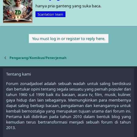
r
hanya pria ganteng yang suka baca.
i
t
Scanlation team
t
e
n
b
You must log in or register to reply here.
y
Pengarang/Komikus/Penerjemah
Tentang kami
Forum zonadjadoel adalah sebuah wadah untuk saling berdiskusi
dan bertukar opini tentang segala sesuatu yang pernah populer dari
tahun 1960 s.d 1999 baik itu bacaan, acara tv, film, musik, kuliner,
gaya hidup dan lain sebagainya. Memungkinkan para membernya
dapat saling berbagi bacaan, pengalaman dan kenangannya untuk
kembali bernostalgia yang merupakan tujuan utama dari forum ini.
Pertama kali didirikan pada tahun 2010 dalam bentuk blog yang
kemudian terus bertransformasi menjadi sebuah forum di tahun
2013.