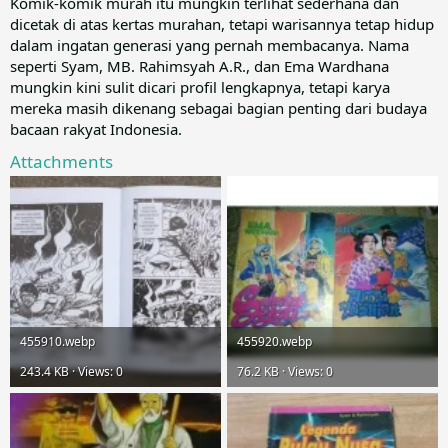
Komik-komik murah itu mungkin terlihat sederhana dan
dicetak di atas kertas murahan, tetapi warisannya tetap hidup
dalam ingatan generasi yang pernah membacanya. Nama
seperti Syam, MB. Rahimsyah A.R., dan Ema Wardhana
mungkin kini sulit dicari profil lengkapnya, tetapi karya
mereka masih dikenang sebagai bagian penting dari budaya
bacaan rakyat Indonesia.
Attachments
455910.webp
455920.webp
243.4 KB · Views: 0
76.2 KB · Views: 0