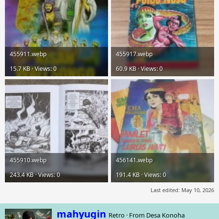
455911.webp
455917.webp
15.7 KB · Views: 0
60.9 KB · Views: 0
455910.webp
456141.webp
243.4 KB · Views: 0
191.4 KB · Views: 0
Last edited:
May 10, 2026
W
mahyugin
Retro
·
From
Desa Konoha