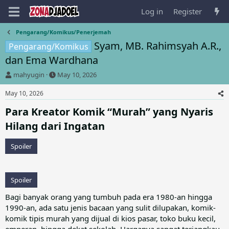
Log in
Register
Pengarang/Komikus/Penerjemah
Syam, MB. Rahimsyah A.R.,
Pengarang/Komikus
dan Ema Wardhana
T
S
mahyugin
May 10, 2026
h
t
r
a
May 10, 2026
e
r
Para Kreator Komik “Murah” yang Nyaris
a
t
d
d
Hilang dari Ingatan​
s
a
t
t
Spoiler
a
e
r
t
e
Spoiler
r
Bagi banyak orang yang tumbuh pada era 1980-an hingga
1990-an, ada satu jenis bacaan yang sulit dilupakan, komik-
komik tipis murah yang dijual di kios pasar, toko buku kecil,
emperan, hingga dekat sekolah. Harganya sangat terjangkau,