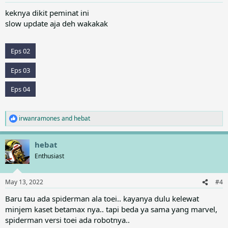
s
:
keknya dikit peminat ini
slow update aja deh wakakak
Eps 02
Eps 03
Eps 04
irwanramones
and
hebat
R
e
a
hebat
c
t
Enthusiast
i
o
n
May 13, 2022
#4
s
:
Baru tau ada spiderman ala toei.. kayanya dulu kelewat
minjem kaset betamax nya.. tapi beda ya sama yang marvel,
spiderman versi toei ada robotnya..