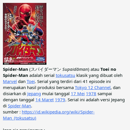
Spider-Man
(スパイダーマン
Supaidāman
) atau
Toei no
Spider-Man
adalah serial
tokusatsu
klasik yang dibuat oleh
Marvel
dan
Toei
. Serial yang terdiri dari 41 episode ini
merupakan hasil produksi bersama
Tokyo 12 Channel
, dan
disiarkan di
Jepang
mulai tanggal
17 Mei
1978
sampai
dengan tanggal
14 Maret
1979
. Serial ini adalah versi Jepang
di
Spider-Man
.
sumber :
https://id.wikipedia.org/wiki/Spider-
Man_(tokusatsu)
lgsg aja previewnya :