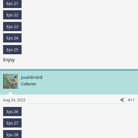
Eps 21
Eps 22
Eps 23
Eps 24
Eps 25
Enjoy
jualdroid
Collector
Aug 24, 2022
#11
Eps 26
Eps 27
Eps 28