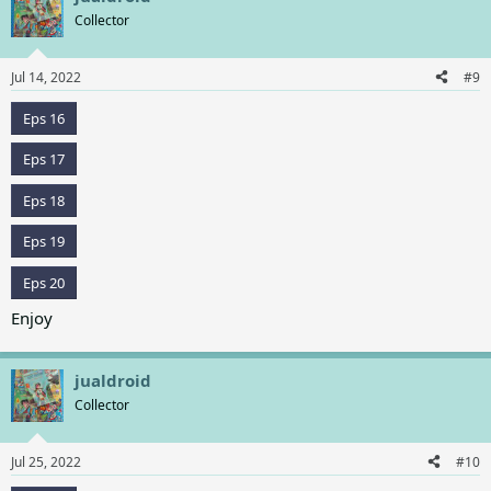
Collector
Jul 14, 2022
#9
Eps 16
Eps 17
Eps 18
Eps 19
Eps 20
Enjoy
jualdroid
Collector
Jul 25, 2022
#10