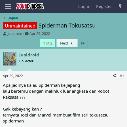
Log in
Register
Japan
Spiderman Tokusatsu
Unmaintained
T
S
jualdroid
Apr 29, 2022
h
t
Last
1 of 2
Next
r
a
e
r
a
t
jualdroid
d
d
Collector
s
a
t
t
a
e
Apr 29, 2022
#1
r
t
Apa jadinya kalau Spiderman ke Jepang
e
lalu bertemu dengan makhluk luar angkasa dan Robot
r
Raksasa ???
Gak kebayang kan ?
ternyata Toei dan Marvel membuat film seri tokusatsu
spiderman