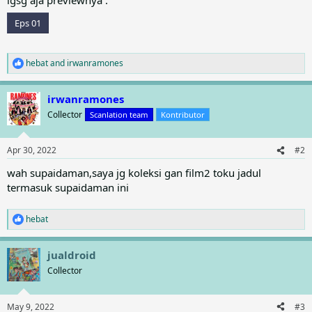
Eps 01
hebat
and
irwanramones
R
e
a
irwanramones
c
t
Collector
Scanlation team
Kontributor
i
o
n
Apr 30, 2022
#2
s
:
wah supaidaman,saya jg koleksi gan film2 toku jadul
termasuk supaidaman ini
hebat
R
e
a
jualdroid
c
t
Collector
i
o
n
May 9, 2022
#3