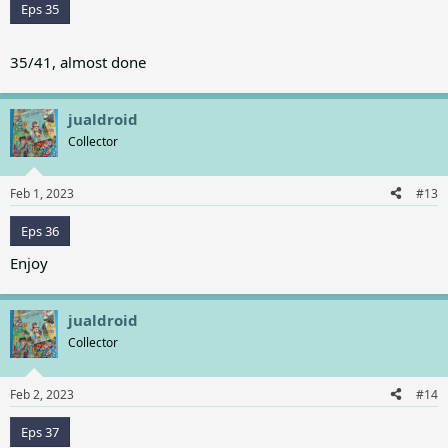
Eps 35
35/41, almost done
jualdroid
Collector
Feb 1, 2023
#13
Eps 36
Enjoy
jualdroid
Collector
Feb 2, 2023
#14
Eps 37