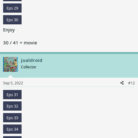
Eps 29
Eps 30
Enjoy
30 / 41 + movie
jualdroid
Collector
Sep 5, 2022
#12
Eps 31
Eps 32
Eps 33
Eps 34