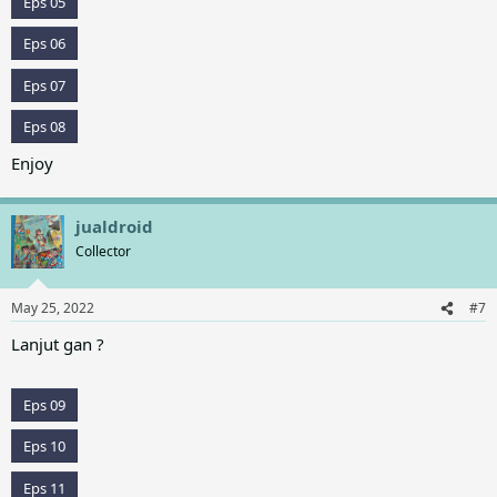
Eps 05
Eps 06
Eps 07
Eps 08
Enjoy
jualdroid
Collector
May 25, 2022
#7
Lanjut gan ?
Eps 09
Eps 10
Eps 11