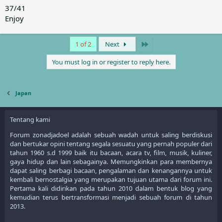
37/41
Enjoy
Last
1 of 2
Next
You must log in or register to reply here.
Japan
Tentang kami
Forum zonadjadoel adalah sebuah wadah untuk saling berdiskusi
dan bertukar opini tentang segala sesuatu yang pernah populer dari
tahun 1960 s.d 1999 baik itu bacaan, acara tv, film, musik, kuliner,
gaya hidup dan lain sebagainya. Memungkinkan para membernya
dapat saling berbagi bacaan, pengalaman dan kenangannya untuk
kembali bernostalgia yang merupakan tujuan utama dari forum ini.
Pertama kali didirikan pada tahun 2010 dalam bentuk blog yang
kemudian terus bertransformasi menjadi sebuah forum di tahun
2013.