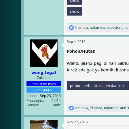
show
show
kresnaw
,
nafamedi
,
roadsterian
a
R
e
a
Sep 4, 2016
c
t
Pohon/Hutan
i
o
n
Waktu jalan2 pagi di hari Sabt
s
Kira2 ada gak ya komik di zon
:
wong tegal
Collector
Scanlation team
pohon berbentuk aneh dan lucu
Kontributor
Joined
Sep 23, 2013
Messages
1,414
Gender
Male
kresnaw
,
idanora
,
nafamedi
and 3
R
e
a
Nov 27, 2016
c
t