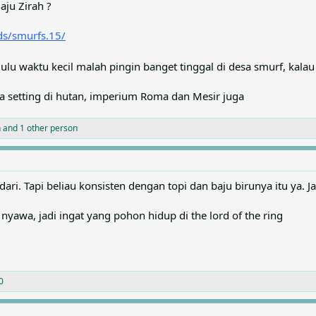
aju Zirah ?
ds/smurfs.15/
lu waktu kecil malah pingin banget tinggal di desa smurf, kala
ga setting di hutan, imperium Roma dan Mesir juga
n
and 1 other person
ari. Tapi beliau konsisten dengan topi dan baju birunya itu ya. J
awa, jadi ingat yang pohon hidup di the lord of the ring
0