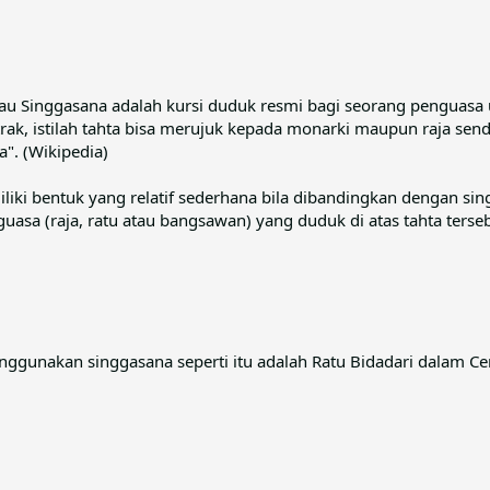
 atau Singgasana adalah kursi duduk resmi bagi seorang penguas
ak, istilah tahta bisa merujuk kepada monarki maupun raja sen
a". (Wikipedia)
iki bentuk yang relatif sederhana bila dibandingkan dengan si
sa (raja, ratu atau bangsawan) yang duduk di atas tahta tersebut
ggunakan singgasana seperti itu adalah Ratu Bidadari dalam Ceri