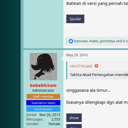
Bahkan di versi yang pernah t
Spoiler
kresnaw
,
Awee
,
jasmintya
and 4 o
R
e
a
May 29, 2016
c
t
i
nhr2710 said:
o
Takhta Abad Pertengahan memiliki
n
s
:
bebekhitam
singgasana ala timur...
Administrator
Staff member
biasanya dilengkapi dgn alat 
Scanlation team
Kontributor
Joined
Nov 26, 2013
show
Messages
2,553
Gender
Female