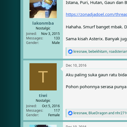
Istana, Puri, Hutan, Gaun dan B
i
o
n
https://zonadjadoel.com/threa
s
:
lakonmba
Hahaha. Smurf banget mbak. Du
Nostalgic
Joined
Nov 3, 2015
Sama kisah Asterix. Banyak ju
Messages
133
Gender
Male
kresnaw
,
bebekhitam
,
roadsteria
R
e
a
Dec 10, 2016
c
T
t
Aku paling suka gaun ratu bidad
i
o
n
Pohon pohonnya serasa punya ny
s
:
tiwi
Nostalgic
Joined
Oct 5, 2016
Messages
117
kresnaw
,
BlueDragon
and
nhr271
R
Gender
Female
e
a
Dec 10, 2016