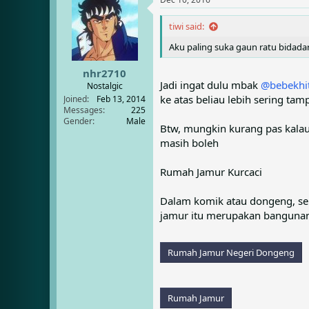
c
t
i
tiwi said:
o
Aku paling suka gaun ratu bidadari
n
s
:
nhr2710
Jadi ingat dulu mbak
@bebekhi
Nostalgic
ke atas beliau lebih sering ta
Joined
Feb 13, 2014
Messages
225
Gender
Male
Btw, mungkin kurang pas kalau 
masih boleh
Rumah Jamur Kurcaci
Dalam komik atau dongeng, ser
jamur itu merupakan bangunan 
Rumah Jamur Negeri Dongeng
Rumah Jamur