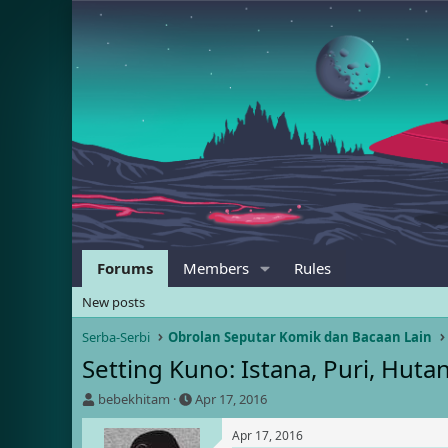
Forums
Members
Rules
New posts
Serba-Serbi
Obrolan Seputar Komik dan Bacaan Lain
Setting Kuno: Istana, Puri, Huta
T
S
bebekhitam
Apr 17, 2016
h
t
r
a
Apr 17, 2016