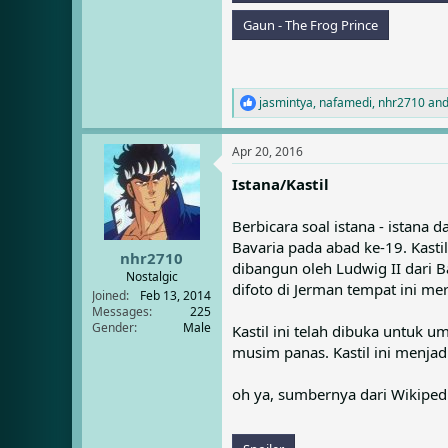
Gaun - The Frog Prince
jasmintya
,
nafamedi
,
nhr2710
and
R
e
a
Apr 20, 2016
c
t
Istana/Kastil
i
o
n
Berbicara soal istana - istana 
s
Bavaria pada abad ke-19. Kasti
:
nhr2710
dibangun oleh Ludwig II dari B
Nostalgic
difoto di Jerman tempat ini mer
Joined
Feb 13, 2014
Messages
225
Gender
Male
Kastil ini telah dibuka untuk u
musim panas. Kastil ini menjadi
oh ya, sumbernya dari Wikiped