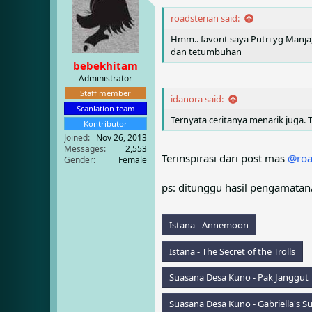
e
r
a
t
roadsterian said:
d
d
Hmm.. favorit saya Putri yg Manja,
s
a
dan tetumbuhan
t
t
bebekhitam
a
e
r
Administrator
t
Staff member
idanora said:
e
Scanlation team
r
Ternyata ceritanya menarik juga.
Kontributor
Joined
Nov 26, 2013
Messages
2,553
Terinspirasi dari post mas
@roa
Gender
Female
ps: ditunggu hasil pengamatan
Istana - Annemoon
Istana - The Secret of the Trolls
Suasana Desa Kuno - Pak Janggut
Suasana Desa Kuno - Gabriella's 