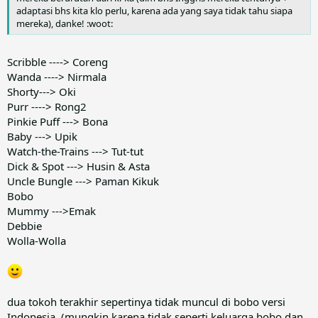
adaptasi bhs kita klo perlu, karena ada yang saya tidak tahu siapa
Oke tapi tahukah kalian semua, siapa seh pengarang /
mereka), danke! :woot:
komikus yg berjasa menggambar karakter tokoh Bobo
si kelinci ini ? Ini jawabannya :
Scribble ----> Coreng
1. Sergio Cavina
adalah ilustrator terlama Italia dari komik
Wanda ----> Nirmala
pra-sekolah majalah Bobo Belanda. Dia menggambar Bobo
Shorty---> Oki
antara tahun 1970 hingga 1994, sesuai naskah dari beberapa
Purr ----> Rong2
penulis, termasuk Ruud Straatman dan Corinne van
Pinkie Puff ---> Bona
Moorselaar. Dia juga ilustrator untuk buku cerita dongeng
Baby ---> Upik
melalui studio Piero Dami. Ia kemudian digantikan oleh
Watch-the-Trains ---> Tut-tut
Valeria Turati.
Dick & Spot ---> Husin & Asta
Uncle Bungle ---> Paman Kikuk
Bobo
Bobo original versi Sergio Cavina
Mummy --->Emak
Debbie
update o/
@bebekhitam
- nambahin foto:
Wolla-Wolla
Sergio Cavina
2. Valeria Turati
adalah seorang ilustrator Italia. Turati
mengambil alih Bobo ketika artis aslinya, Sergio Cavina ,
dua tokoh terakhir sepertinya tidak muncul di bobo versi
keluar di tahun 1994. Dia juga colorist untuk komik Disney
Indonesia. (mungkin karena tidak seperti keluarga bobo dan