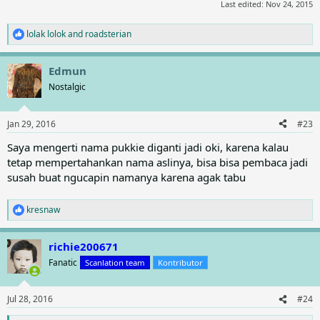
Last edited:
Nov 24, 2015
lolak lolok
and
roadsterian
R
e
a
Edmun
c
t
Nostalgic
i
o
n
Jan 29, 2016
#23
s
:
Saya mengerti nama pukkie diganti jadi oki, karena kalau
tetap mempertahankan nama aslinya, bisa bisa pembaca jadi
susah buat ngucapin namanya karena agak tabu
kresnaw
R
e
a
richie200671
c
t
Fanatic
Scanlation team
Kontributor
i
o
n
Jul 28, 2016
#24
s
: