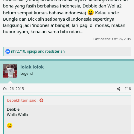
versi Italia.
bona yang fasih berbahasa Indonesia, Debbie dan Wolla2
belum sempat kursus bahasa indonesia)
Kalau uncle
Bungle dan Dick sih setibanya di Indonesia sepertinya
Bobo remake versi Valeria Turati
langsung jadi 'indonesia' banget, lari pagi di monas, makan
bubur ayam, kenalan sama bibi ndari...
3. Edgar van der Kuip
serta
Andrea Da Rold
juga
Last edited:
Oct 25, 2015
menggambar Bobo untuk sementara waktu di tahun 2000-
an.
nhr2710
,
opiopi
and
roadsterian
R
e
a
Bobo remake versi Edgar van der Kuip
lolak lolok
c
t
Legend
i
o
Bobo remake versi Andrea Da Rold
n
Oct 26, 2015
#18
s
Sayang penulis tidak mendapatkan foto-foto profil mereka
:
semua, entah kenapa sudah dicari di google tidak ada
bebekhitam said:
referensinya, mungkin teman-teman bisa menemukannya?
Debbie
Silakan post saja di forum ini. Thanks.
Wolla-Wolla
Last edited by a moderator:
Mar 5, 2020
kresnaw
,
luqmanz
,
wong tegal
and 2 others