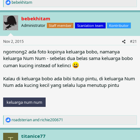
bebekhitam
R
e
a
bebekhitam
c
t
Administrator
Staff member
Scanlation team
Kontributor
i
o
n
Nov 2, 2015
#21
s
:
ngomong2 ada foto kopinya keluarga bobo, namanya
keluarga Num Num - sebelas dua belas sama keluarga bobo
cuman kucing instead of kelinci
Kalau di keluarga bobo ada bibi tutup pintu, di keluarga Num
Num ada kucing kecil yang selalu lupa menutup pintu
keluarga num num
roadsterian
and
richie200671
R
e
a
titanice77
c