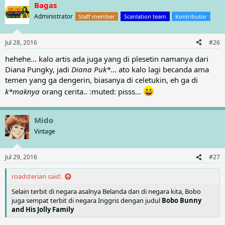
Bagas
Administrator
Staff member
Scanlation team
Kontributor
Jul 28, 2016
#26
hehehe... kalo artis ada juga yang di plesetin namanya dari
Diana Pungky, jadi
Diana Puk*
... ato kalo lagi becanda ama
temen yang ga dengerin, biasanya di celetukin, eh ga di
k*maknya
orang cerita.. :muted: pisss...
Mido
Vintage
Jul 29, 2016
#27
roadsterian said:
Selain terbit di negara asalnya Belanda dan di negara kita, Bobo
juga sempat terbit di negara Inggris dengan judul
Bobo Bunny
and His Jolly Family