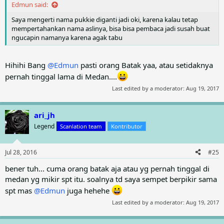
Edmun said:
Saya mengerti nama pukkie diganti jadi oki, karena kalau tetap
mempertahankan nama aslinya, bisa bisa pembaca jadi susah buat
ngucapin namanya karena agak tabu
Hihihi Bang
@Edmun
pasti orang Batak yaa, atau setidaknya
pernah tinggal lama di Medan....
Last edited by a moderator:
Aug 19, 2017
ari_jh
Legend
Scanlation team
Kontributor
Jul 28, 2016
#25
bener tuh... cuma orang batak aja atau yg pernah tinggal di
medan yg mikir spt itu. soalnya td saya sempet berpikir sama
spt mas
@Edmun
juga hehehe
Last edited by a moderator:
Aug 19, 2017