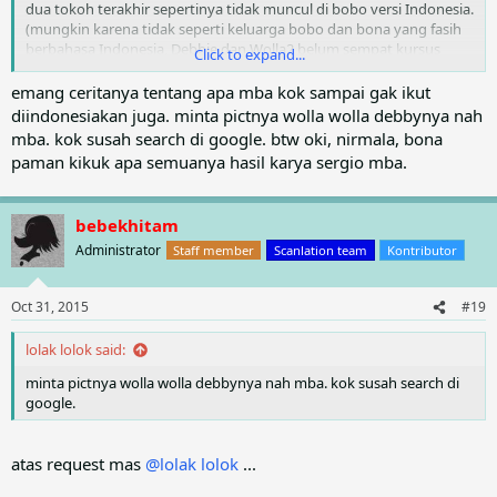
R
dua tokoh terakhir sepertinya tidak muncul di bobo versi Indonesia.
e
(mungkin karena tidak seperti keluarga bobo dan bona yang fasih
a
berbahasa Indonesia, Debbie dan Wolla2 belum sempat kursus
Click to expand...
c
bahasa indonesia)
t
emang ceritanya tentang apa mba kok sampai gak ikut
i
o
diindonesiakan juga. minta pictnya wolla wolla debbynya nah
n
mba. kok susah search di google. btw oki, nirmala, bona
s
paman kikuk apa semuanya hasil karya sergio mba.
:
bebekhitam
Administrator
Staff member
Scanlation team
Kontributor
Oct 31, 2015
#19
lolak lolok said:
minta pictnya wolla wolla debbynya nah mba. kok susah search di
google.
atas request mas
@lolak lolok
...