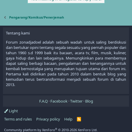
Pengarang/Komikus/Penerjemah
Tentang kami
Forum zonadjadoel adalah sebuah wadah untuk saling berdiskusi
dan bertukar opini tentang segala sesuatu yang pernah populer dari
tahun 1960 s.d 1999 baik itu bacaan, acara tv, film, musik, kuliner,
gaya hidup dan lain sebagainya. Memungkinkan para membernya
dapat saling berbagi bacaan, pengalaman dan kenangannya untuk
kembali bernostalgia yang merupakan tujuan utama dari forum ini.
Pertama kali didirikan pada tahun 2010 dalam bentuk blog yang
kemudian terus bertransformasi menjadi sebuah forum di tahun
2013.
F.A.Q
Facebook
Twitter
Blog
Light
Terms and rules
Privacy policy
Help
R
S
S
®
Community platform by XenForo
© 2010-2026 XenForo Ltd.