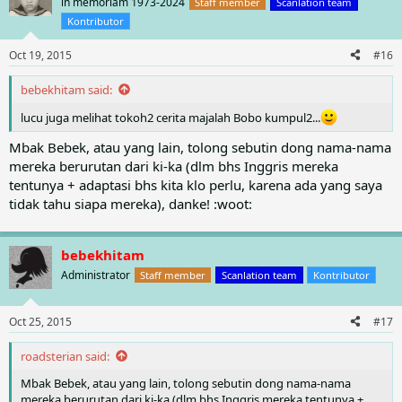
in memoriam 1973-2024
Staff member
Scanlation team
i
memberi bacaan yang menghibur, sehat, dan bermanfaat
Kontributor
o
dalam tumbuh kembang anak. Misi Majalah Bobo adalah
n
menemani anak dalam bermain dan belajar. Membantu anak
Oct 19, 2015
#16
s
:
dalam mengembangkan keterampilan, pengetahuan, dan
bebekhitam said:
kreativitas. Mengajak anak berpikir logis dan bernalar. Peka
terhadap sesama. Menghargai keragaman dan hidup yang
lucu juga melihat tokoh2 cerita majalah Bobo kumpul2...
bermartabat.
Mbak Bebek, atau yang lain, tolong sebutin dong nama-nama
Sambutan hangat dan meluas dari pembaca membuat
mereka berurutan dari ki-ka (dlm bhs Inggris mereka
Majalah Bobo menjadi majalah anak yang terdepan.
tentunya + adaptasi bhs kita klo perlu, karena ada yang saya
Walaupun gaya dan penampilannya selalu berbeda mengikuti
tidak tahu siapa mereka), danke! :woot:
perkembangan zaman, visi dan misi Majalah Bobo tetap
sama. Majalah Bobo selalu mengutamakan menjadi teman
bermain dan belajar anak. Dan selalu tampil aktual dalam
bebekhitam
menyambut masa yang datang. Sesuai dengan moto: Teman
Administrator
Staff member
Scanlation team
Kontributor
Bermain dan Belajar.
Berikut adalah nama-nama artikel yang ada di dalam
Oct 25, 2015
#17
Majalah Bobo:
roadsterian said:
Artikel Bobo
Mbak Bebek, atau yang lain, tolong sebutin dong nama-nama
mereka berurutan dari ki-ka (dlm bhs Inggris mereka tentunya +