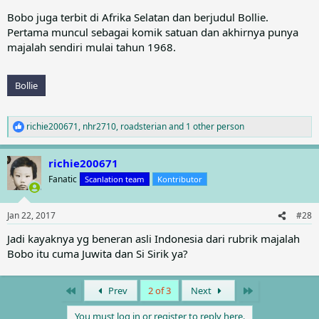
Bobo juga terbit di Afrika Selatan dan berjudul Bollie.
Pertama muncul sebagai komik satuan dan akhirnya punya
majalah sendiri mulai tahun 1968.
Bollie
richie200671
,
nhr2710
,
roadsterian
and 1 other person
R
e
a
richie200671
c
t
Fanatic
Scanlation team
Kontributor
i
o
n
Jan 22, 2017
#28
s
:
Jadi kayaknya yg beneran asli Indonesia dari rubrik majalah
Bobo itu cuma Juwita dan Si Sirik ya?
First
Last
Prev
2 of 3
Next
You must log in or register to reply here.