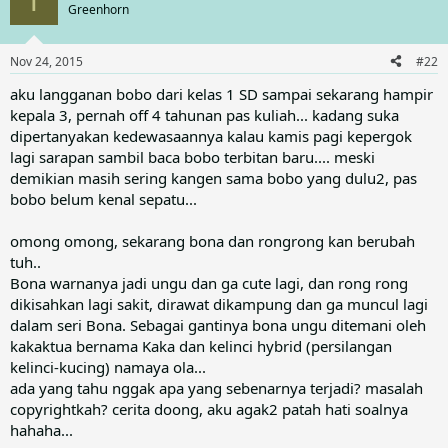
T
t
Greenhorn
i
o
n
Nov 24, 2015
#22
s
:
aku langganan bobo dari kelas 1 SD sampai sekarang hampir
kepala 3, pernah off 4 tahunan pas kuliah... kadang suka
dipertanyakan kedewasaannya kalau kamis pagi kepergok
lagi sarapan sambil baca bobo terbitan baru.... meski
demikian masih sering kangen sama bobo yang dulu2, pas
bobo belum kenal sepatu...
omong omong, sekarang bona dan rongrong kan berubah
tuh..
Bona warnanya jadi ungu dan ga cute lagi, dan rong rong
dikisahkan lagi sakit, dirawat dikampung dan ga muncul lagi
dalam seri Bona. Sebagai gantinya bona ungu ditemani oleh
kakaktua bernama Kaka dan kelinci hybrid (persilangan
kelinci-kucing) namaya ola...
ada yang tahu nggak apa yang sebenarnya terjadi? masalah
copyrightkah? cerita doong, aku agak2 patah hati soalnya
hahaha...