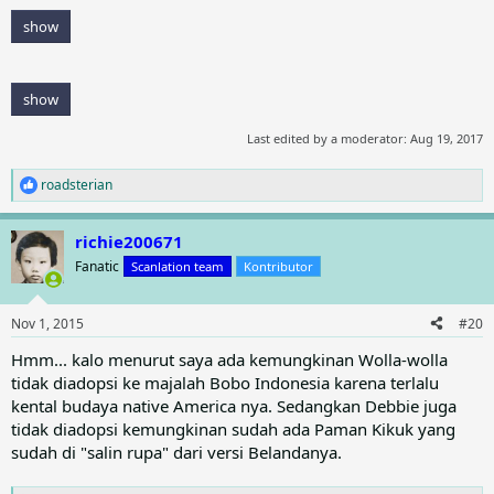
show
show
Last edited by a moderator:
Aug 19, 2017
roadsterian
R
e
a
richie200671
c
t
Fanatic
Scanlation team
Kontributor
i
o
n
Nov 1, 2015
#20
s
:
Hmm... kalo menurut saya ada kemungkinan Wolla-wolla
tidak diadopsi ke majalah Bobo Indonesia karena terlalu
kental budaya native America nya. Sedangkan Debbie juga
tidak diadopsi kemungkinan sudah ada Paman Kikuk yang
sudah di "salin rupa" dari versi Belandanya.