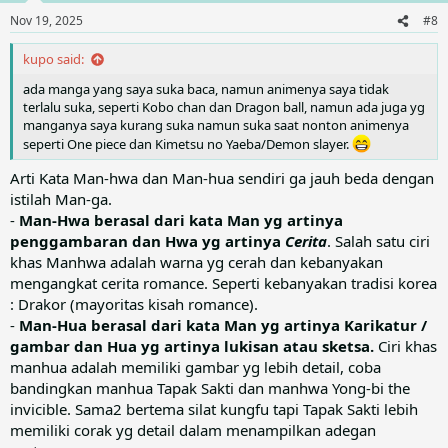
Nov 19, 2025
#8
kupo said:
ada manga yang saya suka baca, namun animenya saya tidak
terlalu suka, seperti Kobo chan dan Dragon ball, namun ada juga yg
manganya saya kurang suka namun suka saat nonton animenya
seperti One piece dan Kimetsu no Yaeba/Demon slayer.
Arti Kata Man-hwa dan Man-hua sendiri ga jauh beda dengan
istilah Man-ga.
-
Man-Hwa berasal dari kata Man yg artinya
penggambaran dan Hwa yg artinya
Cerita
. Salah satu ciri
khas Manhwa adalah warna yg cerah dan kebanyakan
mengangkat cerita romance. Seperti kebanyakan tradisi korea
: Drakor (mayoritas kisah romance).
-
Man-Hua berasal dari kata Man yg artinya Karikatur /
gambar dan Hua yg artinya lukisan atau sketsa.
Ciri khas
manhua adalah memiliki gambar yg lebih detail, coba
bandingkan manhua Tapak Sakti dan manhwa Yong-bi the
invicible. Sama2 bertema silat kungfu tapi Tapak Sakti lebih
memiliki corak yg detail dalam menampilkan adegan