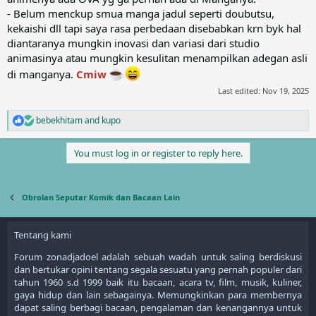
- Belum menckup smua manga jadul seperti doubutsu,
kekaishi dll tapi saya rasa perbedaan disebabkan krn byk hal
diantaranya mungkin inovasi dan variasi dari studio
animasinya atau mungkin kesulitan menampilkan adegan asli
di manganya.
Cmiw
Last edited:
Nov 19, 2025
bebekhitam
and
kupo
R
e
a
You must log in or register to reply here.
c
t
i
o
Obrolan Seputar Komik dan Bacaan Lain
n
s
:
Tentang kami
Forum zonadjadoel adalah sebuah wadah untuk saling berdiskusi
dan bertukar opini tentang segala sesuatu yang pernah populer dari
tahun 1960 s.d 1999 baik itu bacaan, acara tv, film, musik, kuliner,
gaya hidup dan lain sebagainya. Memungkinkan para membernya
dapat saling berbagi bacaan, pengalaman dan kenangannya untuk