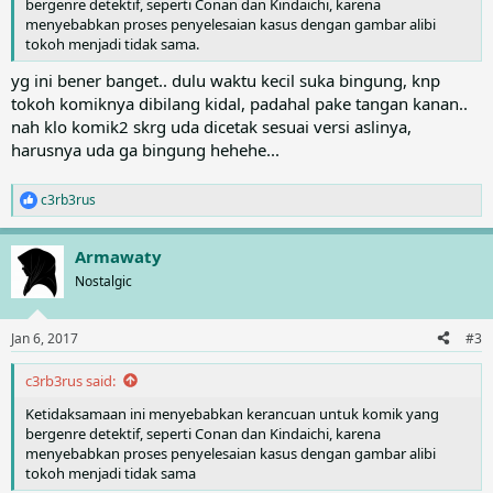
bergenre detektif, seperti Conan dan Kindaichi, karena
menyebabkan proses penyelesaian kasus dengan gambar alibi
tokoh menjadi tidak sama.
yg ini bener banget.. dulu waktu kecil suka bingung, knp
tokoh komiknya dibilang kidal, padahal pake tangan kanan..
nah klo komik2 skrg uda dicetak sesuai versi aslinya,
harusnya uda ga bingung hehehe...
c3rb3rus
R
e
a
Armawaty
c
t
Nostalgic
i
o
n
Jan 6, 2017
#3
s
:
c3rb3rus said:
Ketidaksamaan ini menyebabkan kerancuan untuk komik yang
bergenre detektif, seperti Conan dan Kindaichi, karena
menyebabkan proses penyelesaian kasus dengan gambar alibi
tokoh menjadi tidak sama