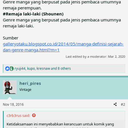
Genre manga yang berpusat pada jenis pembaca umumnya
remaja perempuan.
#Remaja laki-laki (Shounen)
Genre manga yang berpusat pada jenis pembaca umumnya
remaja laki-laki.
Sumber
galleryotaku.blogspot.co.id/2014/05/manga-definisi-sejarah-
dan-genre-manga.html?m=1
Last edited by a moderator:
Mar 2, 2020
ryuji44
,
kupo
,
kresnaw
and 8 others
R
e
a
heri_pires
c
t
Vintage
i
o
n
Nov 18, 2016
#2
s
:
c3rb3rus said:
Ketidaksamaan ini menyebabkan kerancuan untuk komik yang