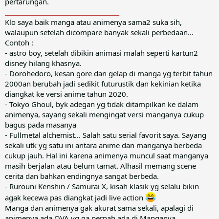
pertarungan.
_______________________________________
Klo saya baik manga atau animenya sama2 suka sih,
walaupun setelah dicompare banyak sekali perbedaan...
Contoh :
- astro boy, setelah dibikin animasi malah seperti kartun2
disney hilang khasnya.
- Dorohedoro, kesan gore dan gelap di manga yg terbit tahun
2000an berubah jadi sedikit futurustik dan kekinian ketika
diangkat ke versi anime tahun 2020.
- Tokyo Ghoul, byk adegan yg tidak ditampilkan ke dalam
animenya, sayang sekali mengingat versi manganya cukup
bagus pada masanya
- Fullmetal alchemist... Salah satu serial favorit saya. Sayang
sekali utk yg satu ini antara anime dan manganya berbeda
cukup jauh. Hal ini karena animenya muncul saat manganya
masih berjalan atau belum tamat. Alhasil memang scene
cerita dan bahkan endingnya sangat berbeda.
- Rurouni Kenshin / Samurai X, kisah klasik yg selalu bikin
agak kecewa pas diangkat jadi live action
Manga dan animenya gak akurat sama sekali, apalagi di
animenya ada OVA yg ga pernah ada di Manganya.