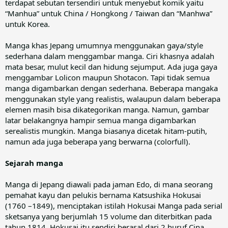
terdapat sebutan tersendiri untuk menyebut komik yaitu
“Manhua” untuk China / Hongkong / Taiwan dan “Manhwa”
untuk Korea.
Manga khas Jepang umumnya menggunakan gaya/style
sederhana dalam menggambar manga. Ciri khasnya adalah
mata besar, mulut kecil dan hidung sejumput. Ada juga gaya
menggambar Lolicon maupun Shotacon. Tapi tidak semua
manga digambarkan dengan sederhana. Beberapa mangaka
menggunakan style yang realistis, walaupun dalam beberapa
elemen masih bisa dikategorikan manga. Namun, gambar
latar belakangnya hampir semua manga digambarkan
serealistis mungkin. Manga biasanya dicetak hitam-putih,
namun ada juga beberapa yang berwarna (colorfull).
Sejarah manga
Manga di Jepang diawali pada jaman Edo, di mana seorang
pemahat kayu dan pelukis bernama Katsushika Hokusai
(1760 –1849), menciptakan istilah Hokusai Manga pada serial
sketsanya yang berjumlah 15 volume dan diterbitkan pada
tahun 1814. Hokusai itu sendiri berasal dari 2 huruf Cina