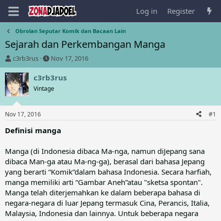
Log in
Register
Obrolan Seputar Komik dan Bacaan Lain
Sejarah dan Perkembangan Manga
T
S
c3rb3rus
Nov 17, 2016
h
t
r
a
c3rb3rus
e
r
Vintage
a
t
d
d
s
a
Nov 17, 2016
#1
t
t
a
e
Definisi manga
r
t
Manga (di Indonesia dibaca Ma-nga, namun diJepang sana
e
dibaca Man-ga atau Ma-ng-ga), berasal dari bahasa Jepang
r
yang berarti “Komik”dalam bahasa Indonesia. Secara harfiah,
manga memiliki arti “Gambar Aneh”atau "sketsa spontan".
Manga telah diterjemahkan ke dalam beberapa bahasa di
negara-negara di luar Jepang termasuk Cina, Perancis, Italia,
Malaysia, Indonesia dan lainnya. Untuk beberapa negara