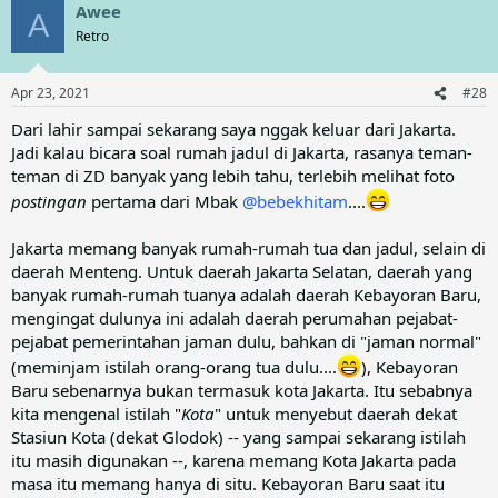
Awee
c
A
t
Retro
i
o
n
Apr 23, 2021
#28
s
:
Dari lahir sampai sekarang saya nggak keluar dari Jakarta.
Jadi kalau bicara soal rumah jadul di Jakarta, rasanya teman-
teman di ZD banyak yang lebih tahu, terlebih melihat foto
postingan
pertama dari Mbak
@bebekhitam
....
Jakarta memang banyak rumah-rumah tua dan jadul, selain di
daerah Menteng. Untuk daerah Jakarta Selatan, daerah yang
banyak rumah-rumah tuanya adalah daerah Kebayoran Baru,
mengingat dulunya ini adalah daerah perumahan pejabat-
pejabat pemerintahan jaman dulu, bahkan di "jaman normal"
(meminjam istilah orang-orang tua dulu....
), Kebayoran
Baru sebenarnya bukan termasuk kota Jakarta. Itu sebabnya
kita mengenal istilah "
Kota
" untuk menyebut daerah dekat
Stasiun Kota (dekat Glodok) -- yang sampai sekarang istilah
itu masih digunakan --, karena memang Kota Jakarta pada
masa itu memang hanya di situ. Kebayoran Baru saat itu