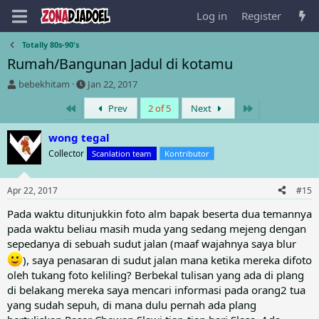
Log in
Register
Totally 80s-90's
Rumah/Bangunan Jadul di kotamu
T
S
bebekhitam
Jan 22, 2017
h
t
First
Last
Prev
2 of 5
Next
r
a
e
r
a
t
wong tegal
d
d
Collector
Scanlation team
Kontributor
s
a
t
t
a
e
Apr 22, 2017
#15
r
t
Pada waktu ditunjukkin foto alm bapak beserta dua temannya
e
pada waktu beliau masih muda yang sedang mejeng dengan
r
sepedanya di sebuah sudut jalan (maaf wajahnya saya blur
), saya penasaran di sudut jalan mana ketika mereka difoto
oleh tukang foto keliling? Berbekal tulisan yang ada di plang
di belakang mereka saya mencari informasi pada orang2 tua
yang sudah sepuh, di mana dulu pernah ada plang