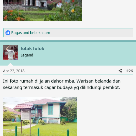
Bagas
and
bebekhitam
R
e
a
lolak lolok
c
t
Legend
i
o
n
Apr 22, 2018
#26
s
:
Ini foto rumah di jalan dahor mba. Warisan belanda dan
sekarang termasuk cagar budaya yg dilindungi pemkot.