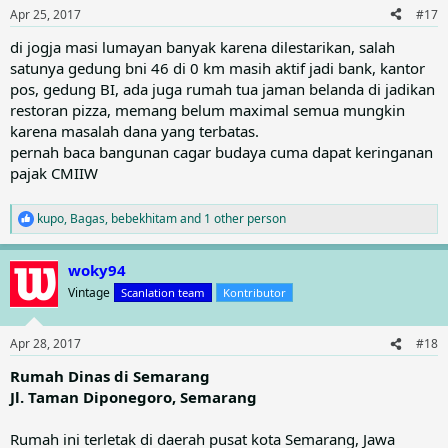
n
Apr 25, 2017
#17
s
:
di jogja masi lumayan banyak karena dilestarikan, salah
satunya gedung bni 46 di 0 km masih aktif jadi bank, kantor
pos, gedung BI, ada juga rumah tua jaman belanda di jadikan
restoran pizza, memang belum maximal semua mungkin
karena masalah dana yang terbatas.
pernah baca bangunan cagar budaya cuma dapat keringanan
pajak CMIIW
kupo
,
Bagas
,
bebekhitam
and 1 other person
R
e
a
woky94
c
t
Vintage
Scanlation team
Kontributor
i
o
n
Apr 28, 2017
#18
s
:
Rumah Dinas di Semarang
Jl. Taman Diponegoro, Semarang
Rumah ini terletak di daerah pusat kota Semarang, Jawa