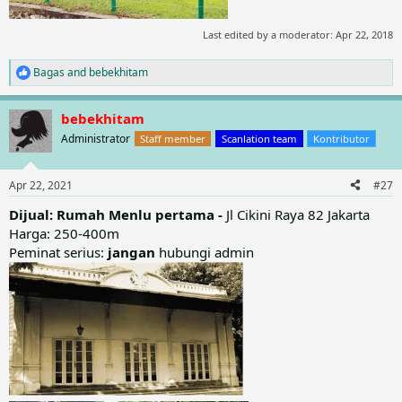
Last edited by a moderator:
Apr 22, 2018
Bagas
and
bebekhitam
R
e
a
bebekhitam
c
t
Administrator
Staff member
Scanlation team
Kontributor
i
o
n
Apr 22, 2021
#27
s
:
Dijual: Rumah Menlu pertama -
Jl Cikini Raya 82 Jakarta
Harga: 250-400m
Peminat serius:
jangan
hubungi admin