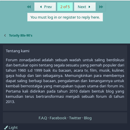
a
First
Last
Prev
2 of 5
Next
c
t
You must log in or register to reply here.
i
o
n
s
Totally 80s-90's
:
Tentang kami
Forum zonadjadoel adalah sebuah wadah untuk saling berdiskusi
dan bertukar opini tentang segala sesuatu yang pernah populer dari
tahun 1960 s.d 1999 baik itu bacaan, acara tv, film, musik, kuliner,
gaya hidup dan lain sebagainya. Memungkinkan para membernya
dapat saling berbagi bacaan, pengalaman dan kenangannya untuk
kembali bernostalgia yang merupakan tujuan utama dari forum ini.
Pertama kali didirikan pada tahun 2010 dalam bentuk blog yang
kemudian terus bertransformasi menjadi sebuah forum di tahun
2013.
F.A.Q
Facebook
Twitter
Blog
Light