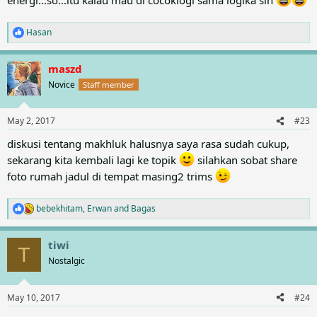
Hasan
R
e
a
maszd
c
t
Novice
Staff member
i
o
n
May 2, 2017
#23
s
:
diskusi tentang makhluk halusnya saya rasa sudah cukup,
sekarang kita kembali lagi ke topik
silahkan sobat share
foto rumah jadul di tempat masing2 trims
bebekhitam
,
Erwan
and
Bagas
R
e
a
tiwi
c
T
t
Nostalgic
i
o
n
May 10, 2017
#24
s
: