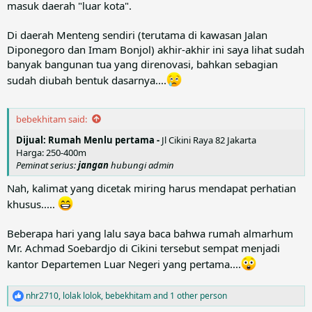
masuk daerah "luar kota".
Di daerah Menteng sendiri (terutama di kawasan Jalan
Diponegoro dan Imam Bonjol) akhir-akhir ini saya lihat sudah
banyak bangunan tua yang direnovasi, bahkan sebagian
sudah diubah bentuk dasarnya....
bebekhitam said:
Dijual: Rumah Menlu pertama -
Jl Cikini Raya 82 Jakarta
Harga: 250-400m
Peminat serius:
jangan
hubungi admin
Nah, kalimat yang dicetak miring harus mendapat perhatian
khusus.....
Beberapa hari yang lalu saya baca bahwa rumah almarhum
Mr. Achmad Soebardjo di Cikini tersebut sempat menjadi
kantor Departemen Luar Negeri yang pertama....
nhr2710
,
lolak lolok
,
bebekhitam
and 1 other person
R
e