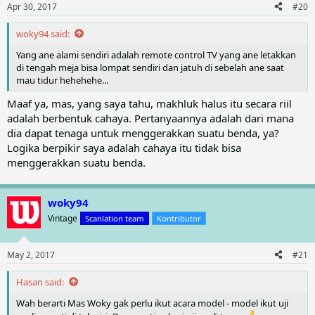
maupun arsitektur. Balkon kamar tidur yang ada di lantai 2
n
Apr 30, 2017
#20
s
menghadap langsung ke kota Semarang, sehingga bila malam
:
benar-benar menyajikan pemandangan indah dari kota
woky94 said:
Semarang....
Yang ane alami sendiri adalah remote control TV yang ane letakkan
di tengah meja bisa lompat sendiri dan jatuh di sebelah ane saat
mau tidur hehehehe...
Maaf ya, mas, yang saya tahu, makhluk halus itu secara riil
adalah berbentuk cahaya. Pertanyaannya adalah dari mana
dia dapat tenaga untuk menggerakkan suatu benda, ya?
Logika berpikir saya adalah cahaya itu tidak bisa
menggerakkan suatu benda.
woky94
Vintage
Scanlation team
Kontributor
May 2, 2017
#21
Hasan said:
Wah berarti Mas Woky gak perlu ikut acara model - model ikut uji