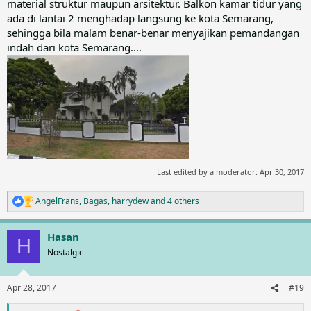
material struktur maupun arsitektur. Balkon kamar tidur yang
ada di lantai 2 menghadap langsung ke kota Semarang,
sehingga bila malam benar-benar menyajikan pemandangan
indah dari kota Semarang....
Last edited by a moderator:
Apr 30, 2017
AngelFrans
,
Bagas
,
harrydew
and 4 others
R
e
a
Hasan
c
H
t
Nostalgic
i
o
n
Apr 28, 2017
#19
s
: