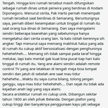
Tengah. Hingga kini rumah tersebut masih difungsikan
sebagai rumah dinas untuk perwira yang berdinas di Kodam
Diponegoro. Menurut cerita, Pak Harto pernah menempati
rumah tersebut saat berdinas di Semarang. Beruntungnya
saya, pernah diberi kesempatan untuk tinggal di rumah itu
saat orang tua dinas di Semarang. Dan saya mengalami
sendiri beberapa keanehan yang sebelumnya hanya
mengetahui dari cerita orang lain. Ya kalo istilah kerennya sih
angker. Tapi menurut saya memang makhluk halus yang ada
di rumah itu cukup aktif bersosialisasi dengan penghuninya
hehehehheh.... Memang sih tidak sampai pada taraf hingga
melukai, tapi kalo mental gak kuat bisa pucat tiap hari kalo
tinggal di rumah itu. Yang ane alami sendiri adalah remote
control TV yang ane letakkan di tengah meja bisa lompat
sendiri dan jatuh di sebelah ane saat mau tidur
hehehehe....Waktu itu saya cuma bilang, tolong jangan
ganggu, saya mau tidur heheheheh.... Dan sejak itu tidak ada
kejadian aneh lagi yang saya alami.
Secara arsitektur rumah ini cukup unik. Dibangun sekitar
tahun 1800 an oleh pihak Belanda. Dengan plafon yang
cukup tinggi dan banyaknya penggunaan kayu jati sebagai