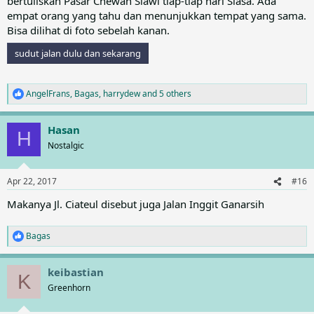
bertuliskan Pasar Chewan Slawi tiap-tiap hari Slasa. Ada
empat orang yang tahu dan menunjukkan tempat yang sama.
Bisa dilihat di foto sebelah kanan.
sudut jalan dulu dan sekarang
AngelFrans
,
Bagas
,
harrydew
and 5 others
R
e
a
Hasan
c
H
t
Nostalgic
i
o
n
Apr 22, 2017
#16
s
:
Makanya Jl. Ciateul disebut juga Jalan Inggit Ganarsih
Bagas
R
e
a
keibastian
c
K
t
Greenhorn
i
o