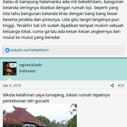
Kalau di kampung halamanku ada mb bebekhitam, bangunan
belanda seringnya disebut dengan rumah loji. Seperti yang
kita tahu bangunan belanda khas dengan tiang tiang besar
beserta jendela dan pintunya. Uda gitu langit-langitnya pun
tinggi. Terakhir liat sih sudah dijadikan tempat mukim sebuah
keluarga lokal, cuma ga tau ada kesan kesan angkernya dari
mulut ke mulut yang beredar
woky94
and
bebekhitam
R
e
a
ogiexslash
c
t
Enthusiast
i
o
n
Apr 6, 2018
#25
s
:
dikota kelahiran saya lumajang, lokasi rumah tepatnya
perkebunan teh gucialit