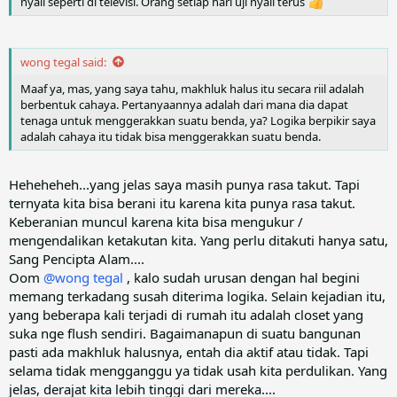
nyali seperti di televisi. Orang setiap hari uji nyali terus
wong tegal said:
Maaf ya, mas, yang saya tahu, makhluk halus itu secara riil adalah
berbentuk cahaya. Pertanyaannya adalah dari mana dia dapat
tenaga untuk menggerakkan suatu benda, ya? Logika berpikir saya
adalah cahaya itu tidak bisa menggerakkan suatu benda.
Heheheheh...yang jelas saya masih punya rasa takut. Tapi
ternyata kita bisa berani itu karena kita punya rasa takut.
Keberanian muncul karena kita bisa mengukur /
mengendalikan ketakutan kita. Yang perlu ditakuti hanya satu,
Sang Pencipta Alam....
Oom
@wong tegal
, kalo sudah urusan dengan hal begini
memang terkadang susah diterima logika. Selain kejadian itu,
yang beberapa kali terjadi di rumah itu adalah closet yang
suka nge flush sendiri. Bagaimanapun di suatu bangunan
pasti ada makhluk halusnya, entah dia aktif atau tidak. Tapi
selama tidak mengganggu ya tidak usah kita perdulikan. Yang
jelas, derajat kita lebih tinggi dari mereka....