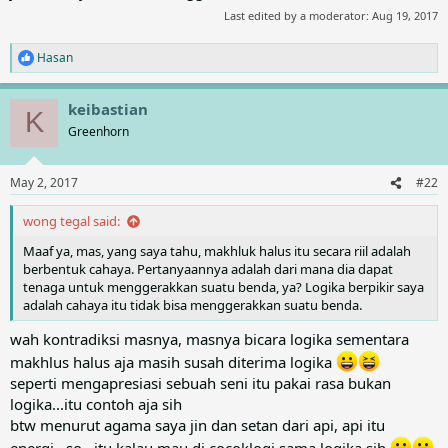
Last edited by a moderator:
Aug 19, 2017
Hasan
R
e
a
keibastian
c
K
t
Greenhorn
i
o
n
May 2, 2017
#22
s
:
wong tegal said:
Maaf ya, mas, yang saya tahu, makhluk halus itu secara riil adalah
berbentuk cahaya. Pertanyaannya adalah dari mana dia dapat
tenaga untuk menggerakkan suatu benda, ya? Logika berpikir saya
adalah cahaya itu tidak bisa menggerakkan suatu benda.
wah kontradiksi masnya, masnya bicara logika sementara
makhlus halus aja masih susah diterima logika
seperti mengapresiasi sebuah seni itu pakai rasa bukan
logika...itu contoh aja sih
btw menurut agama saya jin dan setan dari api, api itu
energi...so...itu kalau mau di cocoklogi sama logika sih