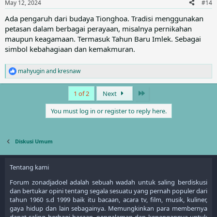
May 12, 2024
#14
s
:
Ada pengaruh dari budaya Tionghoa. Tradisi menggunakan
petasan dalam berbagai perayaan, misalnya pernikahan
maupun keagamaan. Termasuk Tahun Baru Imlek. Sebagai
simbol kebahagiaan dan kemakmuran.
mahyugin
and
kresnaw
R
e
a
Last
1 of 2
Next
c
t
You must log in or register to reply here.
i
o
n
s
Diskusi Umum
:
Tentang kami
Forum zonadjadoel adalah sebuah wadah untuk saling berdiskusi
dan bertukar opini tentang segala sesuatu yang pernah populer dari
tahun 1960 s.d 1999 baik itu bacaan, acara tv, film, musik, kuliner,
gaya hidup dan lain sebagainya. Memungkinkan para membernya