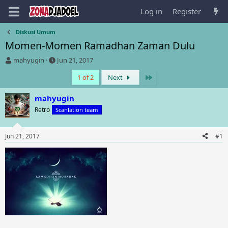
Log in
Register
Diskusi Umum
Momen-Momen Ramadhan Zaman Dulu
T
S
mahyugin
Jun 21, 2017
h
t
Last
1 of 2
Next
r
a
e
r
a
t
mahyugin
d
d
Retro
Scanlation team
s
a
t
t
a
e
Jun 21, 2017
#1
r
t
e
r