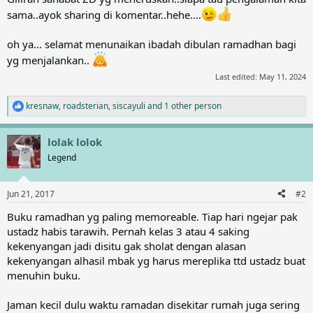
sama..ayok sharing di komentar..hehe….
oh ya... selamat menunaikan ibadah dibulan ramadhan bagi
yg menjalankan..
Last edited:
May 11, 2024
kresnaw
,
roadsterian
,
siscayuli
and 1 other person
R
e
a
lolak lolok
c
t
Legend
i
o
n
Jun 21, 2017
#2
s
:
Buku ramadhan yg paling memoreable. Tiap hari ngejar pak
ustadz habis tarawih. Pernah kelas 3 atau 4 saking
kekenyangan jadi disitu gak sholat dengan alasan
kekenyangan alhasil mbak yg harus mereplika ttd ustadz buat
menuhin buku.
Jaman kecil dulu waktu ramadan disekitar rumah juga sering