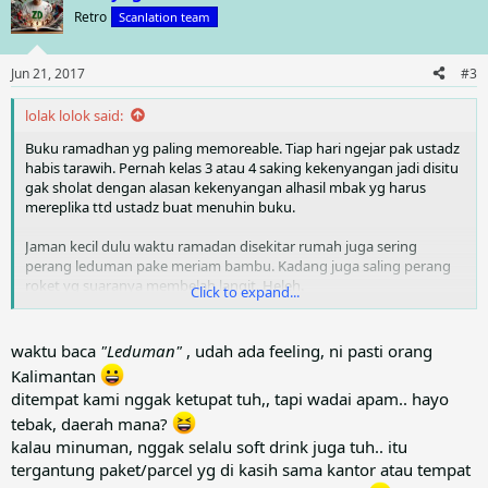
t
Retro
Scanlation team
i
o
n
Jun 21, 2017
#3
s
:
lolak lolok said:
Buku ramadhan yg paling memoreable. Tiap hari ngejar pak ustadz
habis tarawih. Pernah kelas 3 atau 4 saking kekenyangan jadi disitu
gak sholat dengan alasan kekenyangan alhasil mbak yg harus
mereplika ttd ustadz buat menuhin buku.
Jaman kecil dulu waktu ramadan disekitar rumah juga sering
perang leduman pake meriam bambu. Kadang juga saling perang
roket yg suaranya membelah langit. Heleh.
Click to expand...
Waktu kecil puasanya gak pull. Setengah hari aja dari subuh sampe
tengah hari lalu dilanjut sampe bedug maghrib. Kalau diwilayah
waktu baca
"Leduman"
, udah ada feeling, ni pasti orang
balikpapan penanda waktu buka puasa sama imsak pake suling
Kalimantan
pertamina. Jadi gak sekonyong-konyong adzan.
ditempat kami nggak ketupat tuh,, tapi wadai apam.. hayo
Kalau mendekati lebaran gak cuman pasar, mall, atau tempat
tebak, daerah mana?
perbelanjaan lain yg sibuk. Para tukang pangkas rambut pun panen
kalau minuman, nggak selalu soft drink juga tuh.. itu
order.
tergantung paket/parcel yg di kasih sama kantor atau tempat