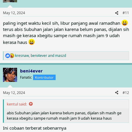
i
o
n
May 12, 2024
#11
s
:
paling inget waktu kecil sih, libur panjang awal ramadhan
terus abis Subuhan jalan jalan karena belum panas, dijalan sih
masih ge kerasa xbegitu sampe rumah masih jam 9 udah
kerasa haus
kresnaw
,
beni4ever
and
maszd
R
e
a
beni4ever
c
t
Fanatic
Kontributor
i
o
n
May 12, 2024
#12
s
:
kentul said:
abis Subuhan jalan jalan karena belum panas, dijalan sih masih ge
kerasa xbegitu sampe rumah masih jam 9 udah kerasa haus
Ini cobaan terberat sebenarnya