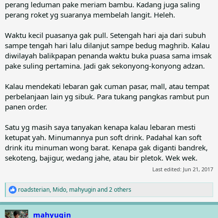
perang leduman pake meriam bambu. Kadang juga saling
perang roket yg suaranya membelah langit. Heleh.
Waktu kecil puasanya gak pull. Setengah hari aja dari subuh
sampe tengah hari lalu dilanjut sampe bedug maghrib. Kalau
diwilayah balikpapan penanda waktu buka puasa sama imsak
pake suling pertamina. Jadi gak sekonyong-konyong adzan.
Kalau mendekati lebaran gak cuman pasar, mall, atau tempat
perbelanjaan lain yg sibuk. Para tukang pangkas rambut pun
panen order.
Satu yg masih saya tanyakan kenapa kalau lebaran mesti
ketupat yah. Minumannya pun soft drink. Padahal kan soft
drink itu minuman wong barat. Kenapa gak diganti bandrek,
sekoteng, bajigur, wedang jahe, atau bir pletok. Wek wek.
Last edited:
Jun 21, 2017
roadsterian
,
Mido
,
mahyugin
and 2 others
R
e
a
mahyugin
c