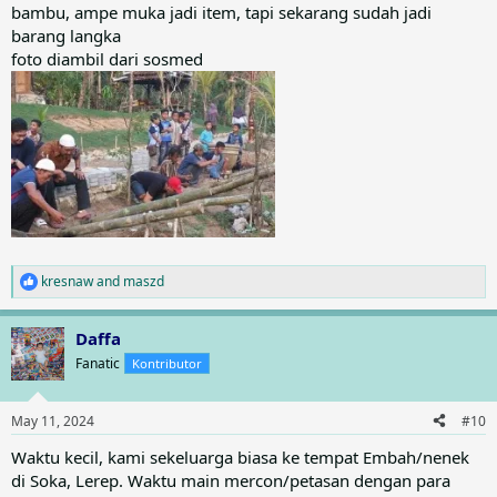
bambu, ampe muka jadi item, tapi sekarang sudah jadi
barang langka
foto diambil dari sosmed
kresnaw
and
maszd
R
e
a
Daffa
c
t
Fanatic
Kontributor
i
o
n
May 11, 2024
#10
s
:
Waktu kecil, kami sekeluarga biasa ke tempat Embah/nenek
di Soka, Lerep. Waktu main mercon/petasan dengan para