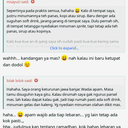
msayuti said:
Sepertinya pada praktis semua, hahaha
Kalo di tempat saya,
justru minumannya teh panas, kopi atau sirup. Baru denger ada
suguhan soft drink, jarang-jarang di tempat saya. Dulu pernah sih,
di tempat tetangga nyediakan minuman
sprite
, tapi tetap ada teh
panas, sirup atau kopinya.
Kalo kue-kue an di gang saya sih sudah pasti kue-kue kering sama
bolu. Beda lagi kalo di kampung saya, HSS, ada kue apam dan tape
Click to expand...
beras, hidangan wajib semua
Dari dulu sampe sekarang
menunya tetep ini
wahhh... kandangan ya mas?
nah kalau ini baru ketupat
dan dodol
lolak lolok said:
Hahaha. Saya orang keturunan jawa banjar. Wadai apam. Masa
tamu disuguhin kaya gitu. Kalau dirumah saya gak ngurus parsel
mas. Iah kalau dapat kalau gak. Jadi tiap rumah pasti ada soft drink,
minuman gelas dan kaleng. Yg nyediain minuman olahan dikit mas.
haha...
apam wajib ada tiap lebaran... yg lain tetap ada
kok pasti.,,
btw...judulnya kan tentang ramadhan, kok bahas lebaran ya