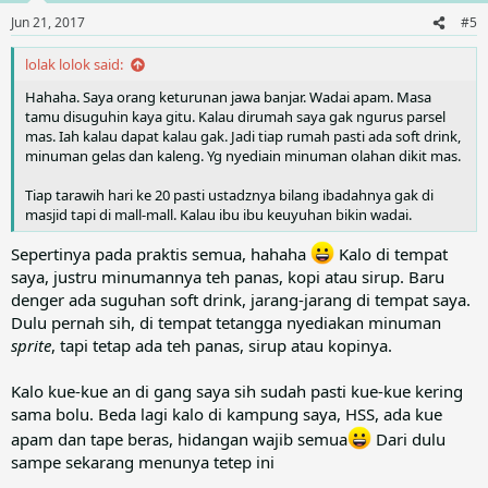
Jun 21, 2017
#5
lolak lolok said:
Hahaha. Saya orang keturunan jawa banjar. Wadai apam. Masa
tamu disuguhin kaya gitu. Kalau dirumah saya gak ngurus parsel
mas. Iah kalau dapat kalau gak. Jadi tiap rumah pasti ada soft drink,
minuman gelas dan kaleng. Yg nyediain minuman olahan dikit mas.
Tiap tarawih hari ke 20 pasti ustadznya bilang ibadahnya gak di
masjid tapi di mall-mall. Kalau ibu ibu keuyuhan bikin wadai.
Sepertinya pada praktis semua, hahaha
Kalo di tempat
saya, justru minumannya teh panas, kopi atau sirup. Baru
denger ada suguhan soft drink, jarang-jarang di tempat saya.
Dulu pernah sih, di tempat tetangga nyediakan minuman
sprite
, tapi tetap ada teh panas, sirup atau kopinya.
Kalo kue-kue an di gang saya sih sudah pasti kue-kue kering
sama bolu. Beda lagi kalo di kampung saya, HSS, ada kue
apam dan tape beras, hidangan wajib semua
Dari dulu
sampe sekarang menunya tetep ini