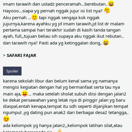
imam tarawih dan ustadz penceramah…berebutan..
Hayooo…siapa yg pernah nggak jujur isi list nya?
Aku pernah …
tapi nggak sengaja kok nggak
jujurnya,karena ayahku yg jd imam tarawih,jd list dr malam
pertama sampai hari terakhir sudah di kasih tanda tangan
ayah, full,,tujuan beliau sih supaya aku nggak ikut rebutan..
dan tarawih nya? Pasti ada yg ketinggalan dong,.
>
SAFARI FAJAR
Spoiler
karena sekolah libur dan belum kenal sama yg namanya
mengisi kegiatan dengan hal yg bermanfaat serta tau nya
main aja,
… maka setelah sholat subuh diisi dengan jalan2
ke dekat persawahan yang letak nya di pinggir jalan yg baru
diaspal,entah kenapa,tempat itu sdh seperti dijanjikan tempat
ngumpul ,yg dating pun anak2 dari berbagai desa2 tetangga,.
ada kelompok yg hanya jalan2,,kelompok latihan silat,atau
kelompok bersepeda ria…