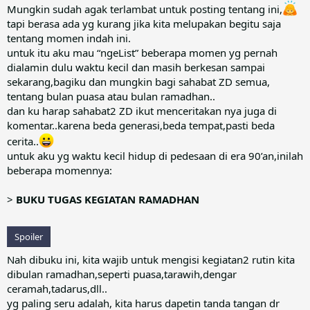
Mungkin sudah agak terlambat untuk posting tentang ini,
tapi berasa ada yg kurang jika kita melupakan begitu saja
tentang momen indah ini.
untuk itu aku mau “ngeList” beberapa momen yg pernah
dialamin dulu waktu kecil dan masih berkesan sampai
sekarang,bagiku dan mungkin bagi sahabat ZD semua,
tentang bulan puasa atau bulan ramadhan..
dan ku harap sahabat2 ZD ikut menceritakan nya juga di
komentar..karena beda generasi,beda tempat,pasti beda
cerita..
untuk aku yg waktu kecil hidup di pedesaan di era 90’an,inilah
beberapa momennya:
>
BUKU TUGAS KEGIATAN RAMADHAN
Spoiler
Nah dibuku ini, kita wajib untuk mengisi kegiatan2 rutin kita
dibulan ramadhan,seperti puasa,tarawih,dengar
ceramah,tadarus,dll..
yg paling seru adalah, kita harus dapetin tanda tangan dr