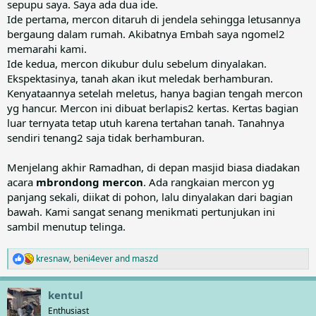
sepupu saya. Saya ada dua ide.
Ide pertama, mercon ditaruh di jendela sehingga letusannya
bergaung dalam rumah. Akibatnya Embah saya ngomel2
memarahi kami.
Ide kedua, mercon dikubur dulu sebelum dinyalakan.
Ekspektasinya, tanah akan ikut meledak berhamburan.
Kenyataannya setelah meletus, hanya bagian tengah mercon
yg hancur. Mercon ini dibuat berlapis2 kertas. Kertas bagian
luar ternyata tetap utuh karena tertahan tanah. Tanahnya
sendiri tenang2 saja tidak berhamburan.
Menjelang akhir Ramadhan, di depan masjid biasa diadakan
acara
mbrondong mercon
. Ada rangkaian mercon yg
panjang sekali, diikat di pohon, lalu dinyalakan dari bagian
bawah. Kami sangat senang menikmati pertunjukan ini
sambil menutup telinga.
kresnaw
,
beni4ever
and
maszd
R
e
a
kentul
c
t
Enthusiast