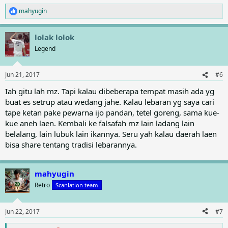
mahyugin
R
e
a
lolak lolok
c
t
Legend
i
o
n
Jun 21, 2017
#6
s
:
Iah gitu lah mz. Tapi kalau dibeberapa tempat masih ada yg
buat es setrup atau wedang jahe. Kalau lebaran yg saya cari
tape ketan pake pewarna ijo pandan, tetel goreng, sama kue-
kue aneh laen. Kembali ke falsafah mz lain ladang lain
belalang, lain lubuk lain ikannya. Seru yah kalau daerah laen
bisa share tentang tradisi lebarannya.
mahyugin
Retro
Scanlation team
Jun 22, 2017
#7