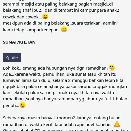
serambi mesjid atau paling belakang bagian mesjid..di
belakang shaf ibu2,, dan di tempat ini campur para anak2
cewek dan cowok…
meskipun ada di paling belakang,,suara teriakan “aamiin”
kami tetap sampai kedepan..
SUNAT/KHITAN
Spoiler
Loh,kok…emang ada hubungan nya dgn ramadhan?
Ada…karena waktu pemulihan luka sunat atau khitan itu
lumayan lama kan dulu,,selama 2 minggu bahkan lebih kita
nggak bisa pakai celana,hanya pakai sarung…nggak mungkin
kan sekolah pakai sarung… maka nya khitan nya waktu
ramadhan,,soal nya hanya ramadhan yg libur nya full 1 bulan
penuh…
Sebenarnya masih banyak momen2 lainnya tentang bulan
ramadhan di waktu kecil..tapi udah cape ngetik..hehe…
Giliran sahabat ZD yg meneruskan..siapa tau pengalaman kita