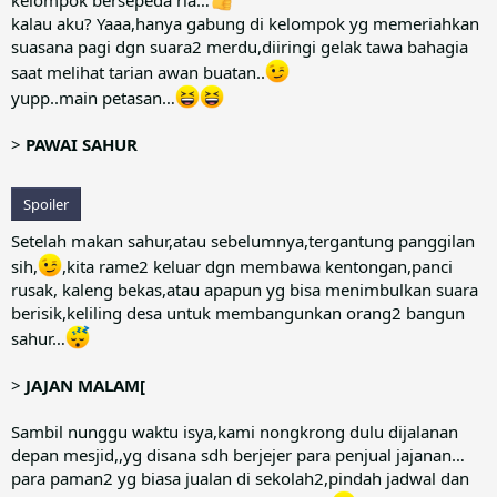
kalau aku? Yaaa,hanya gabung di kelompok yg memeriahkan
suasana pagi dgn suara2 merdu,diiringi gelak tawa bahagia
saat melihat tarian awan buatan..
yupp..main petasan…
>
PAWAI SAHUR
Spoiler
Setelah makan sahur,atau sebelumnya,tergantung panggilan
sih,
,kita rame2 keluar dgn membawa kentongan,panci
rusak, kaleng bekas,atau apapun yg bisa menimbulkan suara
berisik,keliling desa untuk membangunkan orang2 bangun
sahur…
>
JAJAN MALAM[
Sambil nunggu waktu isya,kami nongkrong dulu dijalanan
depan mesjid,,yg disana sdh berjejer para penjual jajanan…
para paman2 yg biasa jualan di sekolah2,pindah jadwal dan