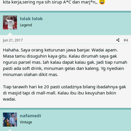
kita kerja,sering nya sih sirup A*C dan marj*n,,
Satu yg masih saya tanyakan kenapa kalau lebaran mesti ketupat
yah. Minumannya pun soft drink. Padahal kan soft drink itu
minuman wong barat. Kenapa gak diganti bandrek, sekoteng,
lolak lolok
bajigur, wedang jahe, atau bir pletok. Wek wek.
Legend
Jun 21, 2017
#4
Hahaha. Saya orang keturunan jawa banjar. Wadai apam.
Masa tamu disuguhin kaya gitu. Kalau dirumah saya gak
ngurus parsel mas. Iah kalau dapat kalau gak. Jadi tiap rumah
pasti ada soft drink, minuman gelas dan kaleng. Yg nyediain
minuman olahan dikit mas.
Tiap tarawih hari ke 20 pasti ustadznya bilang ibadahnya gak
di masjid tapi di mall-mall. Kalau ibu ibu keuyuhan bikin
wadai.
nafamedi
Vintage