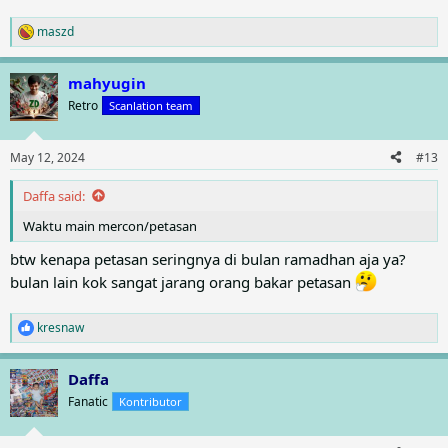
maszd
R
e
a
mahyugin
c
t
Retro
Scanlation team
i
o
n
May 12, 2024
#13
s
:
Daffa said:
Waktu main mercon/petasan
btw kenapa petasan seringnya di bulan ramadhan aja ya?
bulan lain kok sangat jarang orang bakar petasan
kresnaw
R
e
a
Daffa
c
t
Fanatic
Kontributor
i
o
n