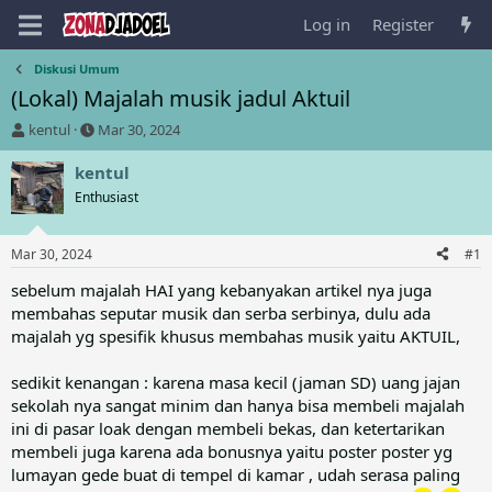
Log in
Register
Diskusi Umum
(Lokal) Majalah musik jadul Aktuil
T
S
kentul
Mar 30, 2024
h
t
r
a
kentul
e
r
Enthusiast
a
t
d
d
s
a
Mar 30, 2024
#1
t
t
a
e
sebelum majalah HAI yang kebanyakan artikel nya juga
r
membahas seputar musik dan serba serbinya, dulu ada
t
majalah yg spesifik khusus membahas musik yaitu AKTUIL,
e
r
sedikit kenangan : karena masa kecil (jaman SD) uang jajan
sekolah nya sangat minim dan hanya bisa membeli majalah
ini di pasar loak dengan membeli bekas, dan ketertarikan
membeli juga karena ada bonusnya yaitu poster poster yg
lumayan gede buat di tempel di kamar , udah serasa paling