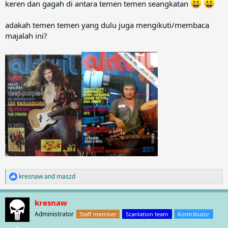
keren dan gagah di antara temen temen seangkatan
adakah temen temen yang dulu juga mengikuti/membaca
majalah ini?
kresnaw
and
maszd
R
e
a
kresnaw
c
t
Administrator
Staff member
Scanlation team
Kontributor
i