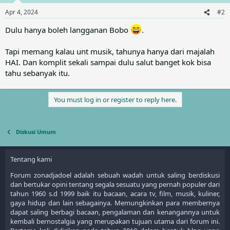
o
n
Apr 4, 2024
#2
s
:
Dulu hanya boleh langganan Bobo
.
Tapi memang kalau unt musik, tahunya hanya dari majalah
HAI. Dan komplit sekali sampai dulu salut banget kok bisa
tahu sebanyak itu.
You must log in or register to reply here.
Diskusi Umum
Tentang kami
Forum zonadjadoel adalah sebuah wadah untuk saling berdiskusi
dan bertukar opini tentang segala sesuatu yang pernah populer dari
tahun 1960 s.d 1999 baik itu bacaan, acara tv, film, musik, kuliner,
gaya hidup dan lain sebagainya. Memungkinkan para membernya
dapat saling berbagi bacaan, pengalaman dan kenangannya untuk
kembali bernostalgia yang merupakan tujuan utama dari forum ini.