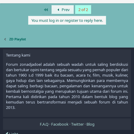
First
Prev
2 of 2
You must log in or register to reply here.
ZD Playlist
Tentang kami
Forum zonadjadoel adalah sebuah wadah untuk saling berdiskusi
dan bertukar opini tentang segala sesuatu yang pernah populer dari
tahun 1960 s.d 1999 baik itu bacaan, acara tv, film, musik, kuliner,
gaya hidup dan lain sebagainya. Memungkinkan para membernya
dapat saling berbagi bacaan, pengalaman dan kenangannya untuk
kembali bernostalgia yang merupakan tujuan utama dari forum ini.
Pertama kali didirikan pada tahun 2010 dalam bentuk blog yang
kemudian terus bertransformasi menjadi sebuah forum di tahun
2013.
F.A.Q
Facebook
Twitter
Blog