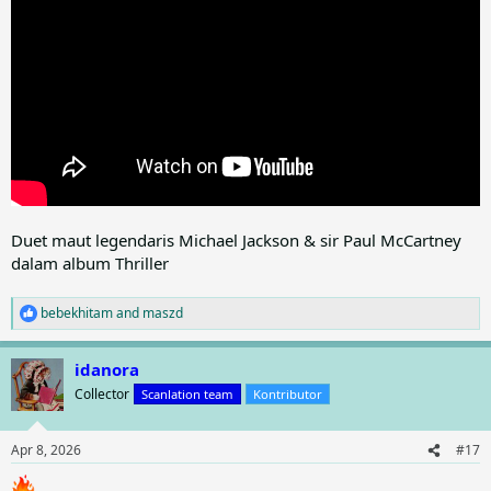
Duet maut legendaris Michael Jackson & sir Paul McCartney
dalam album Thriller
bebekhitam
and
maszd
R
e
a
idanora
c
t
Collector
Scanlation team
Kontributor
i
o
n
Apr 8, 2026
#17
s
: