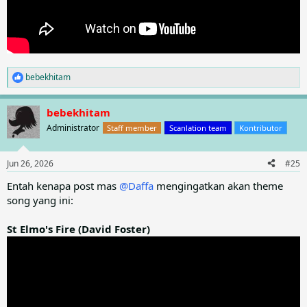
bebekhitam
R
e
a
bebekhitam
c
t
Administrator
Staff member
Scanlation team
Kontributor
i
o
n
Jun 26, 2026
#25
s
:
Entah kenapa post mas
@Daffa
mengingatkan akan theme
song yang ini:
St Elmo's Fire (David Foster)