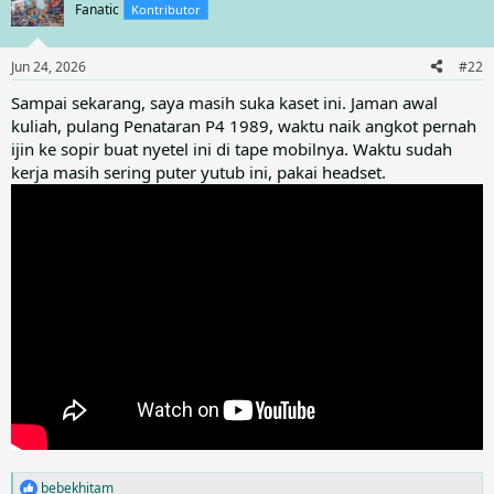
t
Fanatic
Kontributor
i
o
n
Jun 24, 2026
#22
s
:
Sampai sekarang, saya masih suka kaset ini. Jaman awal
kuliah, pulang Penataran P4 1989, waktu naik angkot pernah
ijin ke sopir buat nyetel ini di tape mobilnya. Waktu sudah
kerja masih sering puter yutub ini, pakai headset.
bebekhitam