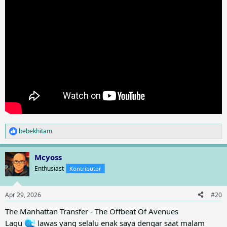
bebekhitam
R
e
a
Mcyoss
c
t
Enthusiast
Kontributor
i
o
n
Apr 29, 2026
#20
s
:
The Manhattan Transfer - The Offbeat Of Avenues
Lagu
lawas yang selalu enak saya dengar saat malam