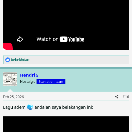
bebekhitam
R
e
a
HendriG
c
t
Nostalgic
Scanlation team
i
o
n
Feb 25, 2026
#16
s
:
Lagu adem
andalan saya belakangan ini: