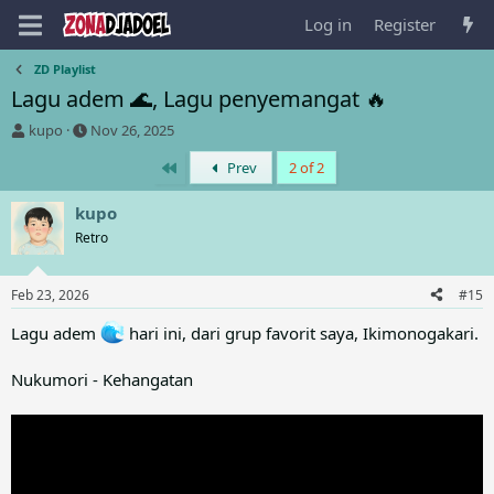
Log in
Register
ZD Playlist
Lagu adem 🌊, Lagu penyemangat 🔥
T
S
kupo
Nov 26, 2025
h
t
First
Prev
2 of 2
r
a
e
r
a
t
kupo
d
d
Retro
s
a
t
t
a
e
Feb 23, 2026
#15
r
t
Lagu adem
hari ini, dari grup favorit saya, Ikimonogakari.
e
r
Nukumori - Kehangatan