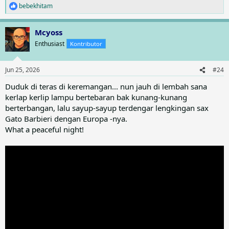
bebekhitam
R
e
a
Mcyoss
c
t
Enthusiast
Kontributor
i
o
n
Jun 25, 2026
#24
s
:
Duduk di teras di keremangan... nun jauh di lembah sana
kerlap kerlip lampu bertebaran bak kunang-kunang
berterbangan, lalu sayup-sayup terdengar lengkingan sax
Gato Barbieri dengan Europa -nya.
What a peaceful night!