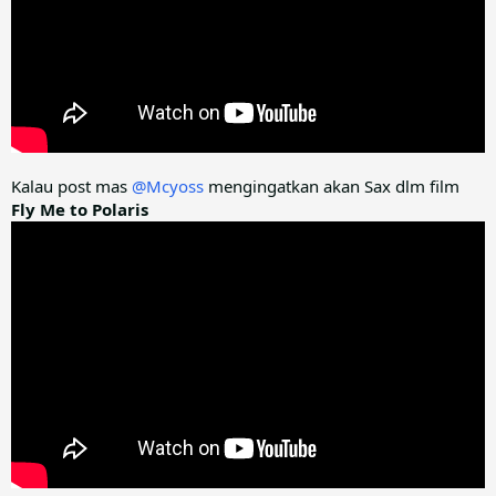
Kalau post mas
@Mcyoss
mengingatkan akan Sax dlm film
Fly Me to Polaris