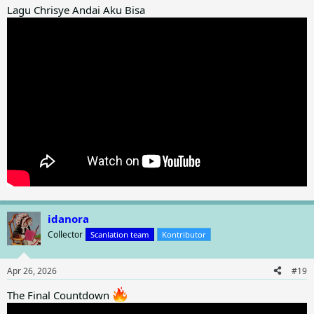
:
Lagu Chrisye Andai Aku Bisa
idanora
Collector
Scanlation team
Kontributor
Apr 26, 2026
#19
The Final Countdown