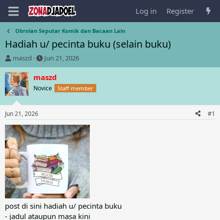
Log in
Register
Obrolan Seputar Komik dan Bacaan Lain
Hadiah u/ pecinta buku (selain buku)
T
S
maszd
Jun 21, 2026
h
t
r
a
maszd
e
r
Novice
Staff member
a
t
d
d
s
a
Jun 21, 2026
#1
t
t
a
e
r
t
e
r
post di sini hadiah u/ pecinta buku
- jadul ataupun masa kini