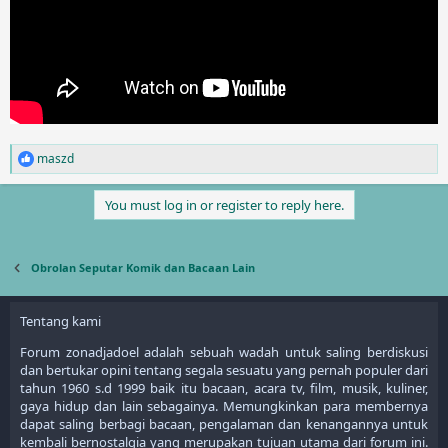
maszd
R
e
a
You must log in or register to reply here.
c
t
i
o
Obrolan Seputar Komik dan Bacaan Lain
n
s
:
Tentang kami
Forum zonadjadoel adalah sebuah wadah untuk saling berdiskusi
dan bertukar opini tentang segala sesuatu yang pernah populer dari
tahun 1960 s.d 1999 baik itu bacaan, acara tv, film, musik, kuliner,
gaya hidup dan lain sebagainya. Memungkinkan para membernya
dapat saling berbagi bacaan, pengalaman dan kenangannya untuk
kembali bernostalgia yang merupakan tujuan utama dari forum ini.