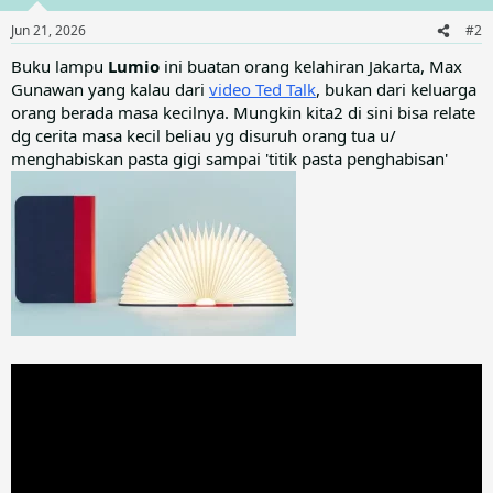
o
n
Jun 21, 2026
#2
s
:
Buku lampu
Lumio
ini buatan orang kelahiran Jakarta, Max
Gunawan yang kalau dari
video Ted Talk
, bukan dari keluarga
orang berada masa kecilnya. Mungkin kita2 di sini bisa relate
dg cerita masa kecil beliau yg disuruh orang tua u/
menghabiskan pasta gigi sampai 'titik pasta penghabisan'