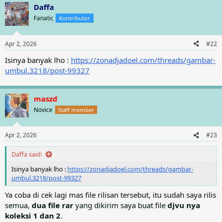
a
Daffa
c
t
Fanatic
Kontributor
i
o
n
Apr 2, 2026
#22
s
:
Isinya banyak lho :
https://zonadjadoel.com/threads/gambar-
umbul.3218/post-99327
maszd
Novice
Staff member
Apr 2, 2026
#23
Daffa said:
Isinya banyak lho :
https://zonadjadoel.com/threads/gambar-
umbul.3218/post-99327
Ya coba di cek lagi mas file rilisan tersebut, itu sudah saya rilis
semua,
dua file rar
yang dikirim saya buat file
djvu nya
koleksi 1 dan 2
.