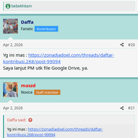
bebekhitam
R
e
a
Daffa
c
t
Fanatic
Kontributor
i
o
n
Apr 2, 2026
#20
s
:
Yg ini mas :
https://zonadjadoel.com/threads/daftar-
kontribusi.268/post-99094
Saya lanjut PM utk file Google Drive, ya.
maszd
Novice
Staff member
Apr 2, 2026
#21
Daffa said:
Yg ini mas :
https://zonadjadoel.com/threads/daftar-
kontribusi.268/post-99094