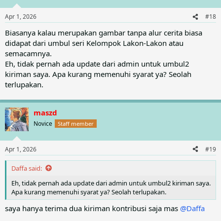
o
n
Apr 1, 2026
#18
s
:
Biasanya kalau merupakan gambar tanpa alur cerita biasa
didapat dari umbul seri Kelompok Lakon-Lakon atau
semacamnya.
Eh, tidak pernah ada update dari admin untuk umbul2
kiriman saya. Apa kurang memenuhi syarat ya? Seolah
terlupakan.
maszd
Novice
Staff member
Apr 1, 2026
#19
Daffa said:
Eh, tidak pernah ada update dari admin untuk umbul2 kiriman saya.
Apa kurang memenuhi syarat ya? Seolah terlupakan.
saya hanya terima dua kiriman kontribusi saja mas
@Daffa