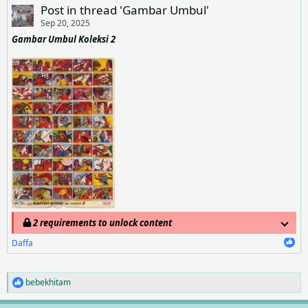
Post in thread 'Gambar Umbul'
Sep 20, 2025
Gambar Umbul Koleksi 2
2 requirements to unlock content
Daffa
bebekhitam
R
e