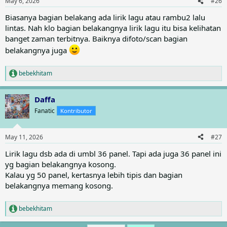
May 6, 2026
#26
s
:
Biasanya bagian belakang ada lirik lagu atau rambu2 lalu
lintas. Nah klo bagian belakangnya lirik lagu itu bisa kelihatan
banget zaman terbitnya. Baiknya difoto/scan bagian
belakangnya juga
bebekhitam
R
e
a
Daffa
c
t
Fanatic
Kontributor
i
o
n
May 11, 2026
#27
s
:
Lirik lagu dsb ada di umbl 36 panel. Tapi ada juga 36 panel ini
yg bagian belakangnya kosong.
Kalau yg 50 panel, kertasnya lebih tipis dan bagian
belakangnya memang kosong.
bebekhitam
R
e