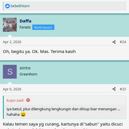
bebekhitam
R
e
a
Daffa
c
t
Fanatic
Kontributor
i
o
n
Apr 2, 2026
#24
s
:
Oh, begitu ya. Ok. Mas. Terima kasih
sinto
S
Greenhorn
Apr 6, 2026
#25
kupo said:
iya betul, plus dilengkung lengkungin dan ditiup biar menangan ...
hahaha
Kalau temen saya yg curang, kartunya di"sabun" yaitu dicuci