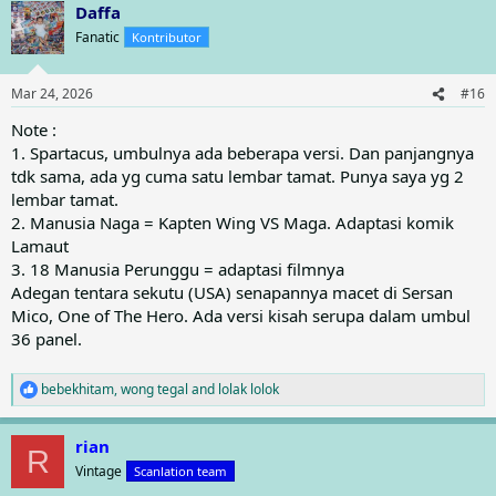
Daffa
c
t
Fanatic
Kontributor
i
o
n
Mar 24, 2026
#16
s
:
Note :
1. Spartacus, umbulnya ada beberapa versi. Dan panjangnya
tdk sama, ada yg cuma satu lembar tamat. Punya saya yg 2
lembar tamat.
2. Manusia Naga = Kapten Wing VS Maga. Adaptasi komik
Lamaut
3. 18 Manusia Perunggu = adaptasi filmnya
Adegan tentara sekutu (USA) senapannya macet di Sersan
Mico, One of The Hero. Ada versi kisah serupa dalam umbul
36 panel.
bebekhitam
,
wong tegal
and
lolak lolok
R
e
a
rian
c
R
t
Vintage
Scanlation team
i