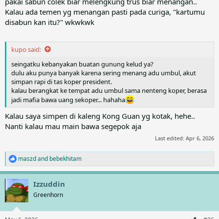
pakai sabun colek biar melengkung trus biar menangan..
Kalau ada temen yg menangan pasti pada curiga, "kartumu
disabun kan itu?" wkwkwk
kupo said:
seingatku kebanyakan buatan gunung kelud ya?
dulu aku punya banyak karena sering menang adu umbul, akut
simpan rapi di tas koper president.
kalau berangkat ke tempat adu umbul sama nenteng koper, berasa
jadi mafia bawa uang sekoper... hahaha
Kalau saya simpen di kaleng Kong Guan yg kotak, hehe..
Nanti kalau mau main bawa segepok aja
Last edited:
Apr 6, 2026
maszd
and
bebekhitam
R
e
a
Izzuddin
c
t
Greenhorn
i
o
n