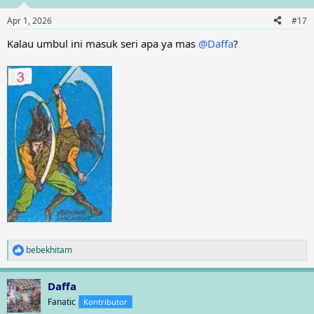
o
n
Apr 1, 2026
#17
s
:
Kalau umbul ini masuk seri apa ya mas
@Daffa
?
bebekhitam
R
e
a
Daffa
c
t
Fanatic
Kontributor
i