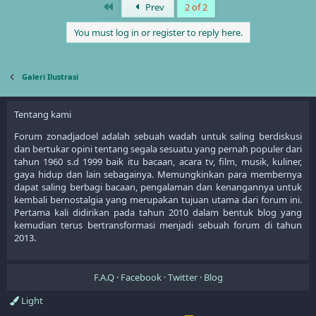
a
First
Prev
2 of 2
c
t
You must log in or register to reply here.
i
o
n
s
Galeri Ilustrasi
:
Tentang kami
Forum zonadjadoel adalah sebuah wadah untuk saling berdiskusi
dan bertukar opini tentang segala sesuatu yang pernah populer dari
tahun 1960 s.d 1999 baik itu bacaan, acara tv, film, musik, kuliner,
gaya hidup dan lain sebagainya. Memungkinkan para membernya
dapat saling berbagi bacaan, pengalaman dan kenangannya untuk
kembali bernostalgia yang merupakan tujuan utama dari forum ini.
Pertama kali didirikan pada tahun 2010 dalam bentuk blog yang
kemudian terus bertransformasi menjadi sebuah forum di tahun
2013.
F.A.Q
Facebook
Twitter
Blog
Light