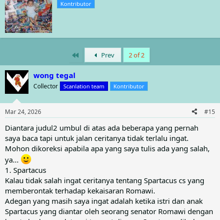
umbul/gambaran-nya. James Bond, Aliens, Robocop, King
Kontributor
i
Kong, Bruce Lee, Star Wars, Star Trek, Flash Gordon,
t
Superman, Batman, Jaka Sembung, Misteri dari Gunung
t
Merapi, dll.
e
n
Last edited by a moderator:
Jun 22, 2025
b
First
Prev
2 of 2
y
maszd
and
bebekhitam
R
e
wong tegal
a
Collector
Scanlation team
Kontributor
c
t
i
Mar 24, 2026
#15
o
n
Diantara judul2 umbul di atas ada beberapa yang pernah
s
saya baca tapi untuk jalan ceritanya tidak terlalu ingat.
:
Mohon dikoreksi apabila apa yang saya tulis ada yang salah,
ya...
1. Spartacus
Kalau tidak salah ingat ceritanya tentang Spartacus cs yang
memberontak terhadap kekaisaran Romawi.
Adegan yang masih saya ingat adalah ketika istri dan anak
Spartacus yang diantar oleh seorang senator Romawi dengan