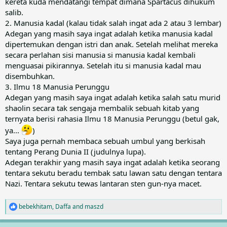
kereta kuda mendatangi tempat dimana Spartacus dihukum
salib.
2. Manusia kadal (kalau tidak salah ingat ada 2 atau 3 lembar)
Adegan yang masih saya ingat adalah ketika manusia kadal
dipertemukan dengan istri dan anak. Setelah melihat mereka
secara perlahan sisi manusia si manusia kadal kembali
menguasai pikirannya. Setelah itu si manusia kadal mau
disembuhkan.
3. Ilmu 18 Manusia Perunggu
Adegan yang masih saya ingat adalah ketika salah satu murid
shaolin secara tak sengaja membalik sebuah kitab yang
ternyata berisi rahasia Ilmu 18 Manusia Perunggu (betul gak,
ya...
)
Saya juga pernah membaca sebuah umbul yang berkisah
tentang Perang Dunia II (judulnya lupa).
Adegan terakhir yang masih saya ingat adalah ketika seorang
tentara sekutu beradu tembak satu lawan satu dengan tentara
Nazi. Tentara sekutu tewas lantaran sten gun-nya macet.
bebekhitam
,
Daffa
and
maszd
R
e
a