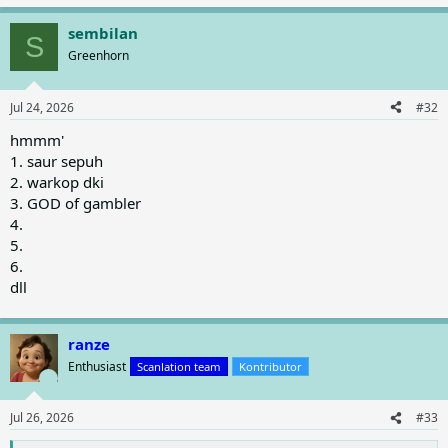
e
a
sembilan
c
S
t
Greenhorn
i
o
n
Jul 24, 2026
#32
s
:
hmmm'
1. saur sepuh
2. warkop dki
3. GOD of gambler
4.
5.
6.
dll
ranze
Enthusiast
Scanlation team
Kontributor
Jul 26, 2026
#33