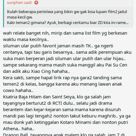
suriphen said:
Itulah beberapa peristiwa yang bikin gw gak bisa lupain film2 jadul
masa kecil gw.
Kalo teman2 gimana? Ayuk, berbagi ceritamu biar ZD kita ini rame...
wah relate banget nih, mirip dan sama list film yg berkesan
waktu masa kecilnya..
siluman ular putih favorit jaman masih TK.. ga ngerti
ceritanya, tapi tau garis besarnya.. sama adik perempuan aku
suka main berperan jadi siluman ular putih dan ular hijau..
sampe sekarang mama masih suka manggil aku Pai Su Cen
dan adik aku Xiao Cing hahaha..
Kera sakti, sampe hapal lirik rap nya gara2 tanding sama
temen2 di kelas, bangga karena aku menang lawan anak
cowo hahaha..
Ksatria Baja Hitam dan Saint Seiya, klo ga salah jam
tayangnya berturut2 di RCTI dulu.. selalu jadi drama
berantem dan kejar-kejaran sama mama karena disuruh
mandi pas lagi tengah2 nonton takut keburu maghrib.. ya ga
mau donk yah ketinggalan Kotaro Minami dan nonton putri
Athena.. haha..
Dragon Ball, tayangnya agak malem klo ga salah, jam 7 di