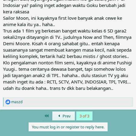
Indosiar ya? paling inget adegan waktu Goku berubah jadi
kera raksasa
Sailor Moon, ini kayaknya first love banyak anak cewe ke
anime kala itu ya.. haha..
Trus ada 1 film yg berkesan banget waktu kelas 6 SD gara2
sekali2nya ditayangin di TV.. judulnya Now and Then, filmnya
Demi Moore. Kisah 4 orang sahabat gitu.. entah kenapa
suasananya sangat membuat kangen masa kecil, naik sepeda
keliling komplek, tertarik hal2 berbau mistis / ghost stories..
Klo pengalaman nonton film semi, kayaknya di anime Fushigi
Yuugi.. tema ceritanya dewasa banget, tapi somehow lolos
jadi tayangan anak2 di TPI.. hahaha.. dulu stasiun TV yg aku
masih inget itu ada : RCTI, SCTV, ANTV, INDOSIAR, TPI, TVRI...
udah itu doank haha.. trans tv dkk baru belakangan..
maszd
R
e
a
First
Prev
3 of 3
c
t
You must log in or register to reply here.
i
o