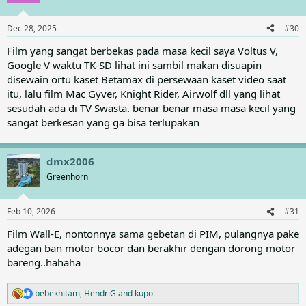
i
o
n
Dec 28, 2025
#30
s
:
Film yang sangat berbekas pada masa kecil saya Voltus V,
Google V waktu TK-SD lihat ini sambil makan disuapin
disewain ortu kaset Betamax di persewaan kaset video saat
itu, lalu film Mac Gyver, Knight Rider, Airwolf dll yang lihat
sesudah ada di TV Swasta. benar benar masa masa kecil yang
sangat berkesan yang ga bisa terlupakan
dmx2006
Greenhorn
Feb 10, 2026
#31
Film Wall-E, nontonnya sama gebetan di PIM, pulangnya pake
adegan ban motor bocor dan berakhir dengan dorong motor
bareng..hahaha
bebekhitam
,
HendriG
and
kupo
R