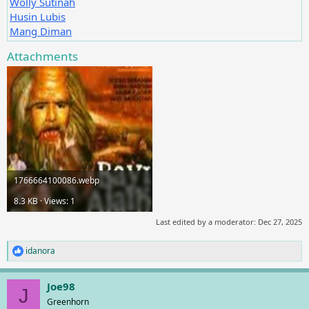
Wolly Sutinah
Husin Lubis
Mang Diman
Attachments
1766664100086.webp
8.3 KB · Views: 1
Last edited by a moderator:
Dec 27, 2025
idanora
R
e
a
Joe98
c
J
t
Greenhorn