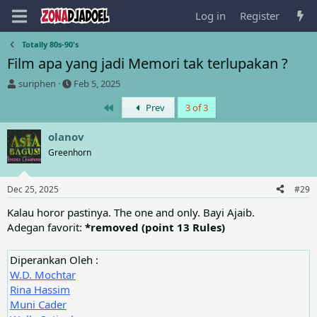
Log in
Register
Totally 80s-90's
Film apa yang jadi Memori tak terlupakan ?
T
S
suriphen
Feb 5, 2025
h
t
First
Prev
3 of 3
r
a
e
r
a
t
olanov
d
d
Greenhorn
s
a
t
t
a
e
Dec 25, 2025
#29
r
t
Kalau horor pastinya. The one and only. Bayi Ajaib.
e
Adegan favorit:
*removed (point 13 Rules)
r
Diperankan Oleh :
W.D. Mochtar
Rina Hassim
Muni Cader