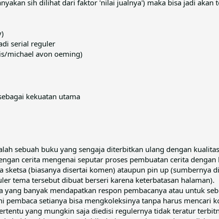
akan sih dilihat dari faktor 'nilai jualnya') maka bisa jadi akan t
y)
di serial reguler
is/michael avon oeming)
sebagai kekuatan utama
alah sebuah buku yang sengaja diterbitkan ulang dengan kualitas t
dengan cerita mengenai seputar proses pembuatan cerita denga
a sketsa (biasanya disertai komen) ataupun pin up (sumbernya di
uler tema tersebut dibuat berseri karena keterbatasan halaman).
ita yang banyak mendapatkan respon pembacanya atau untuk sebua
i pembaca setianya bisa mengkoleksinya tanpa harus mencari k
tertentu yang mungkin saja diedisi regulernya tidak teratur terbit