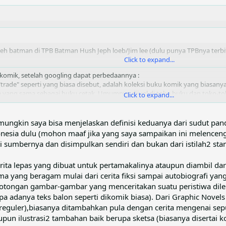
oleh batman di TPB Batman Hush Jeph loeb/Jim lee (dulu punya TPBnya ter
Click to expand...
a komik, setelah googling dapat perbedaannya :
trade" seperti yang biasa disebut, adalah koleksi buku komik yang biasanya
ng sama sebagai buku cetak. Umumnya dijual di toko buku dan toko-toko
Click to expand...
teri dalam TPB dicetak ulang dari majalah komik yang dirilis dalam format 
enceritakan satu bagian kecil dari sebuah cerita, TPB biasanya terdiri dari 
 ulang materi komik dari 4 sampai 12 buku komik, tergantung pada ukuran
ngkin saya bisa menjelaskan definisi keduanya dari sudut pand
nesia dulu (mohon maaf jika yang saya sampaikan ini melenceng
sumbernya dan disimpulkan sendiri dan bukan dari istilah2 stand
rita lepas yang dibuat untuk pertamakalinya ataupun diambil dari
ema yang beragam mulai dari cerita fiksi sampai autobiografi y
otongan gambar-gambar yang menceritakan suatu peristiwa dile
 adanya teks balon seperti dikomik biasa). Dari Graphic Novels
k reguler),biasanya ditambahkan pula dengan cerita mengenai se
un ilustrasi2 tambahan baik berupa sketsa (biasanya disertai ko