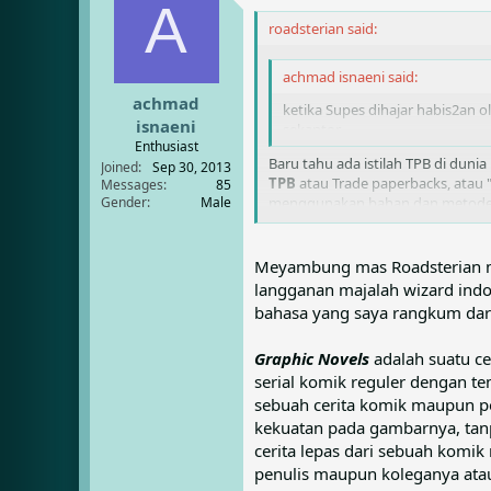
e
A
r
a
t
roadsterian said:
d
d
s
a
achmad isnaeni said:
t
t
achmad
a
e
ketika Supes dihajar habis2an 
r
isnaeni
sekantor
t
Enthusiast
e
Baru tahu ada istilah TPB di duni
Joined
Sep 30, 2013
r
TPB
atau Trade paperbacks, atau "
Messages
85
Gender
Male
menggunakan bahan dan metode ya
Tidak seperti
graphic novels
, ma
Tidak seperti
komik
, yang hanya m
cerita. Biasanya merupakan cetak
Meyambung mas Roadsterian mu
:scratch:
langganan majalah wizard indo
Contoh TPB yang paling dikenal :
bahasa yang saya rangkum dari 
Watchmen
V for Vendetta
Graphic Novels
adalah suatu ce
Batman: Year One
serial komik reguler dengan t
sebuah cerita komik maupun p
kekuatan pada gambarnya, tanpa
cerita lepas dari sebuah komi
penulis maupun koleganya ataup