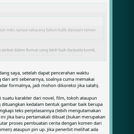
bitan m&c sampe sekarang belum balik dipinjam temen
 terikat dalam format yang lebih baik daripada komik,
 khusus buku komik daripada di loper koran.
standar 32-halaman.
cerita lengkap, kerangka cerita, atau sebagian besar dari
 TPB dan cerita yang dikumpulkan. Nah, loh bingung khan
ang saya, setelah dapat pencerahan waktu
 dari arti sebenarnya, soalnya cuma memakai
ar formalnya, jadi mohon dikoreksi jika salah).
 suatu karakter dari novel, film, tokoh ataupun
ang dituangkan kedalam bentuk gambar baik berupa
ngkapi teks penjelasannya (lebih mengutamakan
 ini jika baru pertamakali dibuat (bukan merupakan
putar proses pembuatan cerita dengan komen dari
men) ataupun pin up. Jika penerbit melihat ada