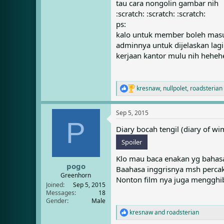
tau cara nongolin gambar nih
:scratch: :scratch: :scratch:
ps:
kalo untuk member boleh masu
adminnya untuk dijelaskan lagi
kerjaan kantor mulu nih heheh
kresnaw
,
nullpolet
,
roadsterian
R
e
a
Sep 5, 2015
c
P
t
Diary bocah tengil (diary of w
i
o
Spoiler
n
s
Klo mau baca enakan yg bahasa
:
pogo
Baahasa inggrisnya msh perca
Greenhorn
Nonton film nya juga mengghibu
Joined
Sep 5, 2015
Messages
18
Gender
Male
kresnaw
and
roadsterian
R
e