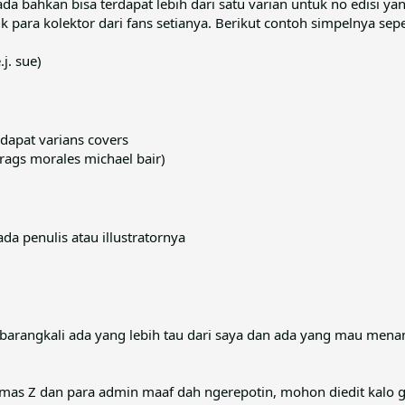
ada bahkan bisa terdapat lebih dari satu varian untuk no edisi y
k para kolektor dari fans setianya. Berikut contoh simpelnya sepe
j. sue)
rdapat varians covers
r/rags morales michael bair)
da penulis atau illustratornya
barangkali ada yang lebih tau dari saya dan ada yang mau menam
uk mas Z dan para admin maaf dah ngerepotin, mohon diedit kalo