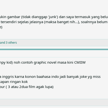
kin gambar (tidak dianggap 'junk') dan saya termasuk yang be
 tersendiri sejelas jelasnya (maksa banget nih...), soalnnya bel
e)
and 3 others
impy kid) noh contoh graphic novel masa kini CMIIW
 inggris karna konon baahasa indo jadi banyak joke yg miss
kapan ringan kok
r ( 3 atau 2dua film agak lupa)