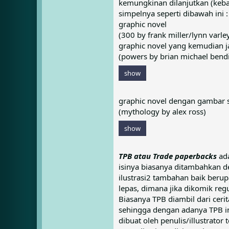
kemungkinan dilanjutkan (kebany
simpelnya seperti dibawah ini :
graphic novel
(300 by frank miller/lynn varle
graphic novel yang kemudian ja
(powers by brian michael bend
show
graphic novel dengan gambar 
(mythology by alex ross)
show
TPB atau Trade paperbacks
ad
isinya biasanya ditambahkan 
ilustrasi2 tambahan baik berup
lepas, dimana jika dikomik reg
Biasanya TPB diambil dari cer
sehingga dengan adanya TPB in
dibuat oleh penulis/illustrator 