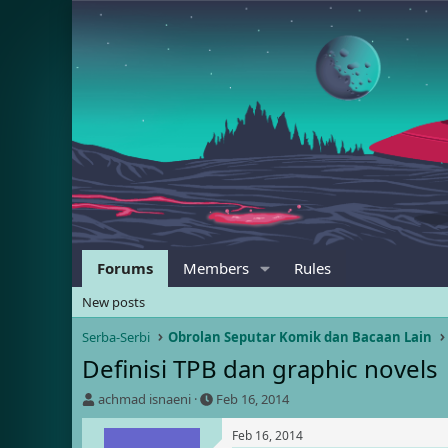
Forums
Members
Rules
New posts
Serba-Serbi
Obrolan Seputar Komik dan Bacaan Lain
Definisi TPB dan graphic novels
T
S
achmad isnaeni
Feb 16, 2014
h
t
r
a
Feb 16, 2014