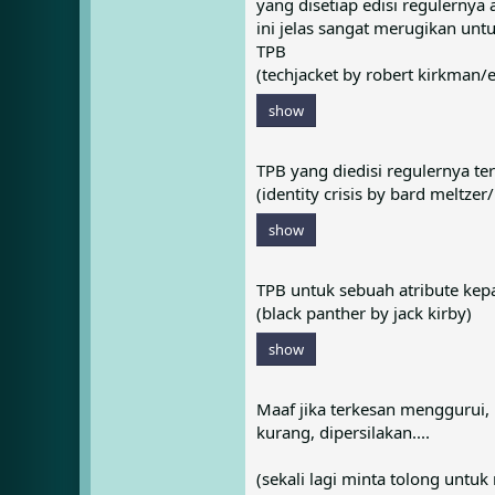
yang disetiap edisi regulernya 
ini jelas sangat merugikan untu
TPB
(techjacket by robert kirkman/e.
show
TPB yang diedisi regulernya te
(identity crisis by bard meltze
show
TPB untuk sebuah atribute kepa
(black panther by jack kirby)
show
Maaf jika terkesan menggurui, 
kurang, dipersilakan....
(sekali lagi minta tolong unt