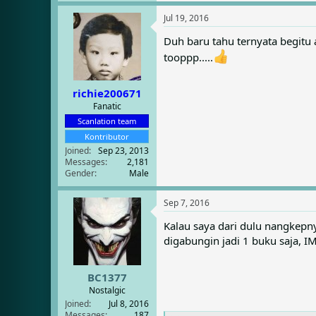
a
Jul 19, 2016
c
t
Duh baru tahu ternyata begitu 
i
o
tooppp.....
n
s
:
richie200671
Fanatic
Scanlation team
Kontributor
Joined
Sep 23, 2013
Messages
2,181
Gender
Male
Sep 7, 2016
Kalau saya dari dulu nangkepn
digabungin jadi 1 buku saja, 
BC1377
Nostalgic
Joined
Jul 8, 2016
Messages
187