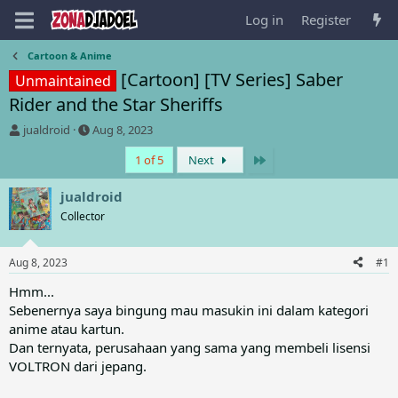
Log in
Register
Cartoon & Anime
[Cartoon] [TV Series] Saber
Unmaintained
Rider and the Star Sheriffs
T
S
jualdroid
Aug 8, 2023
h
t
Last
1 of 5
Next
r
a
e
r
a
t
jualdroid
d
d
Collector
s
a
t
t
a
e
Aug 8, 2023
#1
r
t
Hmm...
e
Sebenernya saya bingung mau masukin ini dalam kategori
r
anime atau kartun.
Dan ternyata, perusahaan yang sama yang membeli lisensi
VOLTRON dari jepang.