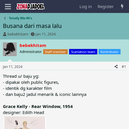
Log in
Register
Totally 80s-90's
Busana dari masa lalu
T
S
bebekhitam
Jan 11, 2024
h
t
r
a
bebekhitam
e
r
Administrator
Staff member
Scanlation team
Kontributor
a
t
d
d
s
a
Jan 11, 2024
#1
t
t
a
e
Thread u/ baju yg:
r
- dipakai oleh public figures,
t
- identik dg karakter film
e
- dan baju2 jadul menarik & iconic lainnya
r
Grace Kelly - Rear Window, 1954
designer: Edith Head