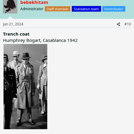
bebekhitam
c
t
Administrator
Staff member
Scanlation team
Kontributor
i
o
n
Jan 21, 2024
#10
s
:
Trench coat
Humphrey Bogart, Casablanca 1942