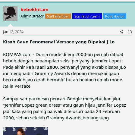
e
a
bebekhitam
c
t
Administrator
Staff member
Scanlation team
Kontributor
i
o
n
Jan 12, 2024
#3
s
:
Kisah Gaun Fenomenal Versace yang Dipakai J.Lo
KOMPAS.com - Dunia mode di era 2000-an pernah dibuat
heboh dengan penampilan seksi penyanyi Jennifer Lopez.
Pada akhir
Februari 2000
, penyanyi yang akrab disapa JLo
ini menghadiri Grammy Awards dengan memakai gaun
bercorak hijau cerah bermotif hutan buatan rumah mode
Italia Versace.
Sampai-sampai mesin pencari Google menyebutkan jika
"Jennifer Lopez green dress" atau gaun hijau Jennifer Lopez
jadi kata yang paling banyak ditelusuri pada 24 Februari
2000, sehari setelah Grammy Awards berlangsung.