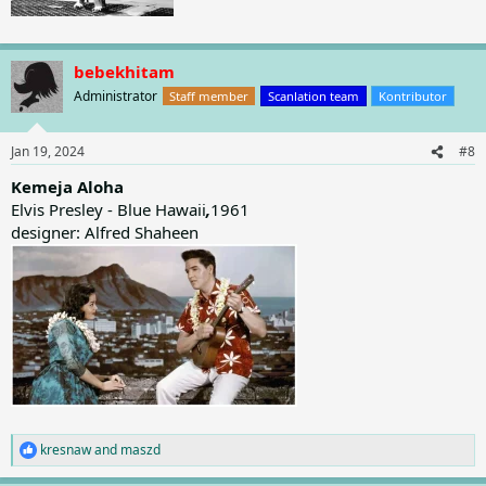
bebekhitam
Administrator
Staff member
Scanlation team
Kontributor
Jan 19, 2024
#8
Kemeja Aloha
Elvis Presley - Blue Hawaii
,
1961
designer: Alfred Shaheen
kresnaw
and
maszd
R
e