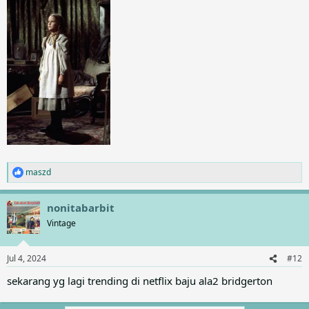
maszd
R
e
a
nonitabarbit
c
t
Vintage
i
o
n
Jul 4, 2024
#12
s
:
sekarang yg lagi trending di netflix baju ala2 bridgerton