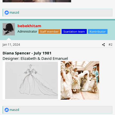
maszd
R
e
a
bebekhitam
c
t
Administrator
Staff member
Scanlation team
Kontributor
i
o
n
Jan 11, 2024
#2
s
:
Diana Spencer - July 1981
Designer: Elizabeth & David Emanuel
maszd
R