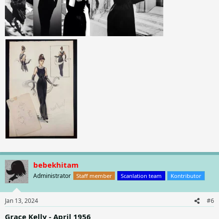
bebekhitam
Administrator
Staff member
Scanlation team
Kontributor
Jan 13, 2024
#6
Grace Kelly - April 1956