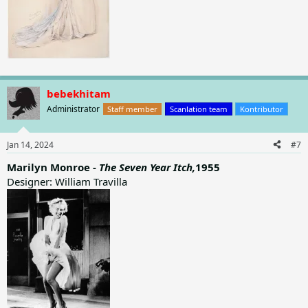
bebekhitam
Administrator
Staff member
Scanlation team
Kontributor
Jan 14, 2024
#7
Marilyn Monroe -
The Seven Year Itch,
1955
Designer: William Travilla