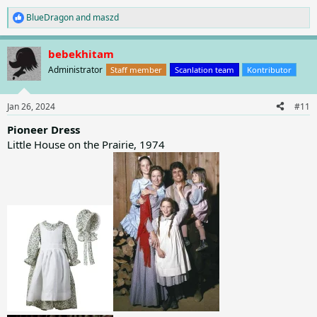
BlueDragon
and
maszd
R
e
a
bebekhitam
c
t
Administrator
Staff member
Scanlation team
Kontributor
i
o
n
Jan 26, 2024
#11
s
:
Pioneer Dress
Little House on the Prairie, 1974