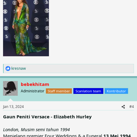
kresnaw
R
e
a
bebekhitam
c
t
Administrator
Staff member
Scanlation team
Kontributor
i
o
n
Jan 13, 2024
#4
s
:
Gaun Peniti Versace - Elizabeth Hurley
London, Musim semi tahun 1994
Menjelang premier Four Weddings & a Funeral
13 Mei 1994
,