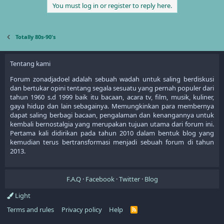
You must log in or register to reply here.
Totally 80s-90's
Tentang kami
Forum zonadjadoel adalah sebuah wadah untuk saling berdiskusi
dan bertukar opini tentang segala sesuatu yang pernah populer dari
tahun 1960 s.d 1999 baik itu bacaan, acara tv, film, musik, kuliner,
gaya hidup dan lain sebagainya. Memungkinkan para membernya
dapat saling berbagi bacaan, pengalaman dan kenangannya untuk
kembali bernostalgia yang merupakan tujuan utama dari forum ini.
Pertama kali didirikan pada tahun 2010 dalam bentuk blog yang
kemudian terus bertransformasi menjadi sebuah forum di tahun
2013.
F.A.Q
Facebook
Twitter
Blog
Light
Terms and rules
Privacy policy
Help
R
S
S