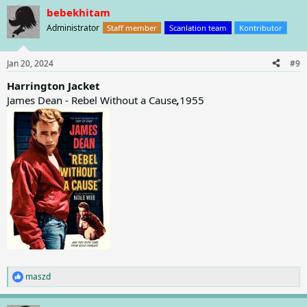
a
bebekhitam
c
t
Administrator
Staff member
Scanlation team
Kontributor
i
o
n
Jan 20, 2024
#9
s
:
Harrington Jacket
James Dean - Rebel Without a Cause
,
1955
maszd
R
e
a