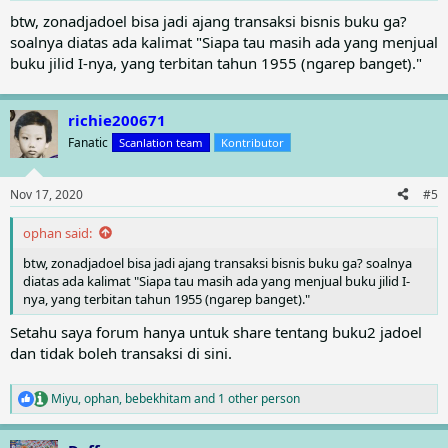
btw, zonadjadoel bisa jadi ajang transaksi bisnis buku ga?
soalnya diatas ada kalimat "Siapa tau masih ada yang menjual
buku jilid I-nya, yang terbitan tahun 1955 (ngarep banget)."
richie200671
Fanatic
Scanlation team
Kontributor
Nov 17, 2020
#5
ophan said:
btw, zonadjadoel bisa jadi ajang transaksi bisnis buku ga? soalnya
diatas ada kalimat "Siapa tau masih ada yang menjual buku jilid I-
nya, yang terbitan tahun 1955 (ngarep banget)."
Setahu saya forum hanya untuk share tentang buku2 jadoel
dan tidak boleh transaksi di sini.
Miyu
,
ophan
,
bebekhitam
and 1 other person
R
e
a