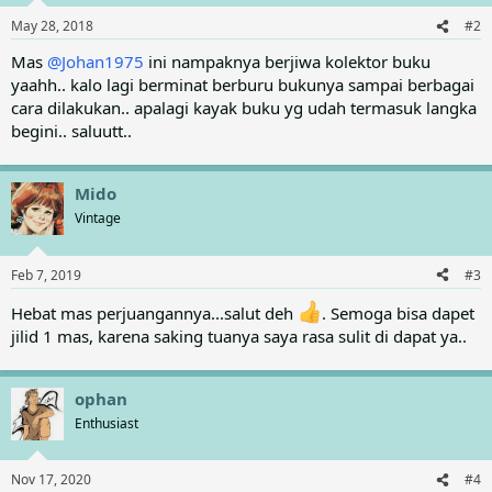
o
n
May 28, 2018
#2
s
:
Mas
@Johan1975
ini nampaknya berjiwa kolektor buku
yaahh.. kalo lagi berminat berburu bukunya sampai berbagai
cara dilakukan.. apalagi kayak buku yg udah termasuk langka
begini.. saluutt..
Mido
Vintage
Feb 7, 2019
#3
Hebat mas perjuangannya...salut deh
. Semoga bisa dapet
jilid 1 mas, karena saking tuanya saya rasa sulit di dapat ya..
ophan
Enthusiast
Nov 17, 2020
#4