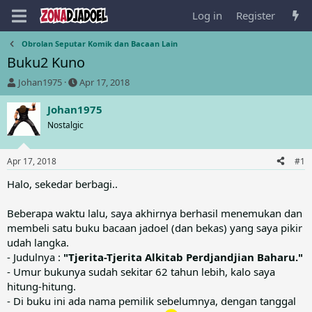
Log in
Register
Obrolan Seputar Komik dan Bacaan Lain
Buku2 Kuno
T
S
Johan1975
Apr 17, 2018
h
t
r
a
Johan1975
e
r
Nostalgic
a
t
d
d
s
a
Apr 17, 2018
#1
t
t
a
e
Halo, sekedar berbagi..
r
t
Beberapa waktu lalu, saya akhirnya berhasil menemukan dan
e
membeli satu buku bacaan jadoel (dan bekas) yang saya pikir
r
udah langka.
- Judulnya :
"Tjerita-Tjerita Alkitab Perdjandjian Baharu."
- Umur bukunya sudah sekitar 62 tahun lebih, kalo saya
hitung-hitung.
- Di buku ini ada nama pemilik sebelumnya, dengan tanggal