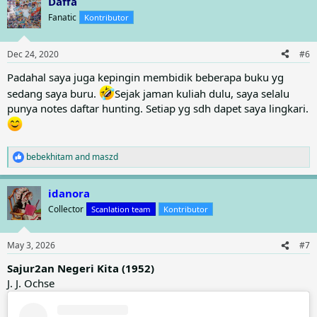
Daffa
c
t
Fanatic
Kontributor
i
o
n
Dec 24, 2020
#6
s
:
Padahal saya juga kepingin membidik beberapa buku yg
sedang saya buru.
Sejak jaman kuliah dulu, saya selalu
punya notes daftar hunting. Setiap yg sdh dapet saya lingkari.
bebekhitam
and
maszd
R
e
a
idanora
c
t
Collector
Scanlation team
Kontributor
i
o
n
May 3, 2026
#7
s
:
Sajur2an Negeri Kita (1952)
J. J. Ochse