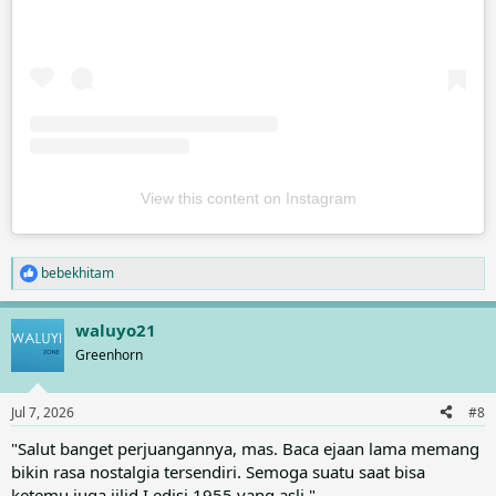
View this content on Instagram
bebekhitam
R
e
a
waluyo21
c
t
Greenhorn
i
o
n
Jul 7, 2026
#8
s
:
"Salut banget perjuangannya, mas. Baca ejaan lama memang
bikin rasa nostalgia tersendiri. Semoga suatu saat bisa
ketemu juga jilid I edisi 1955 yang asli."