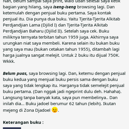
Nah, belum sampai saya print, walo udah selesai saya ketik
bagian yang hilang, saya
iseng-iseng
browsing lagi. Dan
ketemulah dengan penjual buku pertama. Saya kontak
penjual itu. Dia punya dua buku. Yaitu Tjerita-Tjerita Alkitab
Perdjandjian Lama (Djilid I) dan Tjerita-Tjerita Alkitab
Perdjandjian Baharu (Djilid II). Setelah saya cek. Buku
miliknya ternyata terbitan tahun 1959 juga. Akhirnya saya
urungkan niat saya membeli. Karena selain itu bukan buku
yang saya mau (bukan cetakan tahun 1955), ditambah lagi
harga jualnya sangat melejit. Untuk 2 buku itu dijual 750K.
Wkkk.
Belum puas,
saya browsing lagi. Dan, ketemu dengan penjual
buku kedua yang menjual buku persis sama dengan buku
saya yang tidak lengkap itu. Harganya tidak semelejit penjual
buku pertama. (Dan nggak jadi ngeprint dulu deh. Hahaha).
Langsung tanpa banyak kata, saya pun membelinya.. Dan
inilah dia... Buku jadoel berumur 62 tahun (lebih). Ikutan
mejeng di Zona Djadoel
.
Keterangan buku :