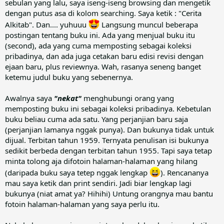
sebulan yang lalu, saya iseng-iseng browsing dan mengetik
dengan putus asa di kolom searching. Saya ketik : "Cerita
Alkitab". Dan.... yuhuuu
Langsung muncul beberapa
postingan tentang buku ini. Ada yang menjual buku itu
(second), ada yang cuma memposting sebagai koleksi
pribadinya, dan ada juga cetakan baru edisi revisi dengan
ejaan baru, plus reviewnya. Wah, rasanya seneng banget
ketemu judul buku yang sebenernya.
Awalnya saya
"nekat"
menghubungi orang yang
memposting buku ini sebagai koleksi pribadinya. Kebetulan
buku beliau cuma ada satu. Yang perjanjian baru saja
(perjanjian lamanya nggak punya). Dan bukunya tidak untuk
dijual. Terbitan tahun 1959. Ternyata penulisan isi bukunya
sedikit berbeda dengan terbitan tahun 1955. Tapi saya tetap
minta tolong aja difotoin halaman-halaman yang hilang
(daripada buku saya tetep nggak lengkap
). Rencananya
mau saya ketik dan print sendiri. Jadi biar lengkap lagi
bukunya (niat amat ya? Hihihi) Untung orangnya mau bantu
fotoin halaman-halaman yang saya perlu itu.