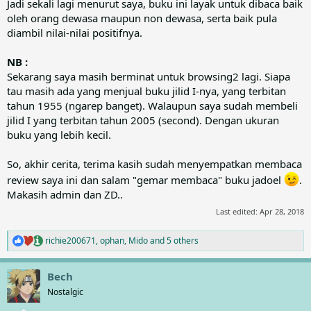
Jadi sekali lagi menurut saya, buku ini layak untuk dibaca baik
oleh orang dewasa maupun non dewasa, serta baik pula
diambil nilai-nilai positifnya.
NB :
Sekarang saya masih berminat untuk browsing2 lagi. Siapa
tau masih ada yang menjual buku jilid I-nya, yang terbitan
tahun 1955 (ngarep banget). Walaupun saya sudah membeli
jilid I yang terbitan tahun 2005 (second). Dengan ukuran
buku yang lebih kecil.
So, akhir cerita, terima kasih sudah menyempatkan membaca
review saya ini dan salam "gemar membaca" buku jadoel
.
Makasih admin dan ZD..
Last edited:
Apr 28, 2018
richie200671
,
ophan
,
Mido
and 5 others
R
e
a
Bech
c
t
Nostalgic
i