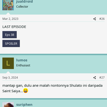
jualdroid
Collector
Mar 2, 2023
#26
LAST EPISODE
Eps 38
SPOILER
lumos
L
Enthusiast
Sep 3, 2024
#27
mantap gan, dulu ane malah nontonnya Shulato ini daripada
Saint Saiya...
suriphen