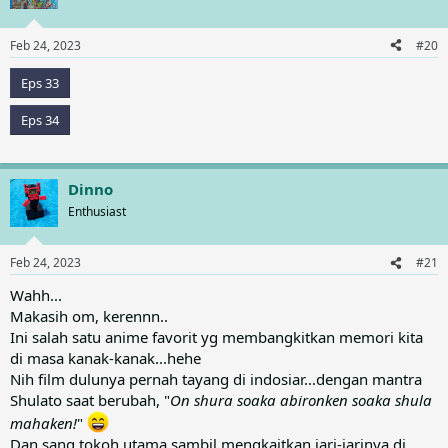
Feb 24, 2023
#20
Eps 33
Eps 34
Dinno
Enthusiast
Feb 24, 2023
#21
Wahh...
Makasih om, kerennn..
Ini salah satu anime favorit yg membangkitkan memori kita
di masa kanak-kanak...hehe
Nih film dulunya pernah tayang di indosiar...dengan mantra
Shulato saat berubah, "
On shura soaka abironken soaka shula
mahaken!
"
Dan sang tokoh utama sambil mengkaitkan jari-jarinya di