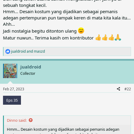
sebuah tongkat kecil.
Hmm... Desain kostum yang dijadikan sebagai pemanis
adegan pertempuran pun tampak keren di mata kita kala itu...
Ahh...
Jadi nostalgia begitu ditonton ulang
Matur nuwun.. Terima kasih om kontributor
jualdroid
and
maszd
R
e
a
jualdroid
c
t
Collector
i
o
n
Feb 27, 2023
#22
s
:
Eps 35
Dinno said:
Hmm... Desain kostum yang dijadikan sebagai pemanis adegan