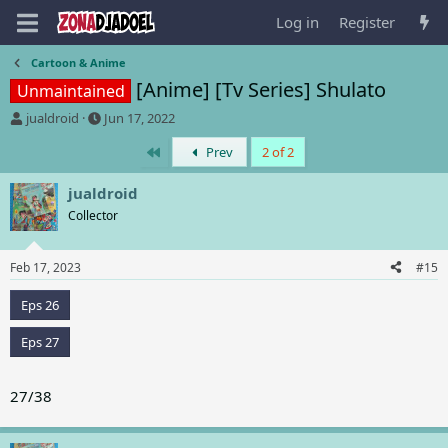
Log in
Register
Cartoon & Anime
[Anime] [Tv Series] Shulato
Unmaintained
T
S
jualdroid
Jun 17, 2022
h
t
First
Prev
2 of 2
r
a
e
r
a
t
jualdroid
d
d
Collector
s
a
t
t
a
e
Feb 17, 2023
#15
r
t
Eps 26
e
r
Eps 27
27/38