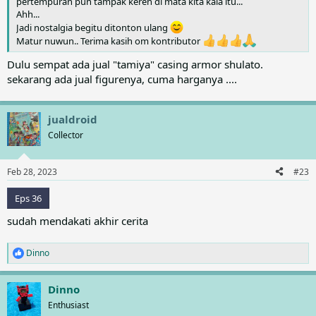
pertempuran pun tampak keren di mata kita kala itu...
Ahh...
Jadi nostalgia begitu ditonton ulang
Matur nuwun.. Terima kasih om kontributor
Dulu sempat ada jual "tamiya" casing armor shulato.
sekarang ada jual figurenya, cuma harganya ....
jualdroid
Collector
Feb 28, 2023
#23
Eps 36
sudah mendakati akhir cerita
Dinno
R
e
a
Dinno
c
t
Enthusiast
i