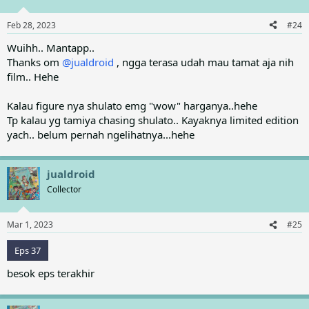
o
n
Feb 28, 2023
#24
s
:
Wuihh.. Mantapp..
Thanks om
@jualdroid
, ngga terasa udah mau tamat aja nih
film.. Hehe
Kalau figure nya shulato emg "wow" harganya..hehe
Tp kalau yg tamiya chasing shulato.. Kayaknya limited edition
yach.. belum pernah ngelihatnya...hehe
jualdroid
Collector
Mar 1, 2023
#25
Eps 37
besok eps terakhir