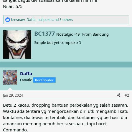
sangat bagus divisualisasikan di dalam film ini
Nilai : 5/5
kresnaw
,
Daffa
,
nullpolet
and 3 others
R
e
a
W
BC1377
Nostalgic
·
49
·
From
Bandung
c
r
t
Simple but yet complex xD
i
i
t
o
t
n
e
s
n
:
b
Daffa
y
Fanatic
Kontributor
Jan 29, 2024
#2
Betul2 kacau, dropping bantuan perbekalan yg salah sasaran.
Waktu ada tentara yg mengorbankan diri utk mengambil satu
kontainer, dia tewas tertembak, dan kontainer yg berhasil dia
amankan memang penuh berisi sesuatu, topi baret
Commando.