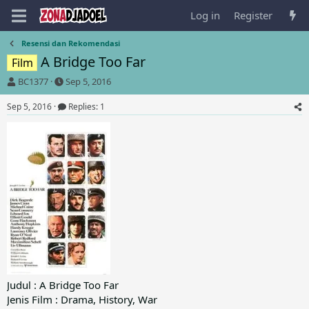
Log in
Register
Resensi dan Rekomendasi
A Bridge Too Far
Film
T
S
BC1377
Sep 5, 2016
h
t
r
a
Sep 5, 2016
Replies: 1
e
r
a
t
d
d
s
a
t
t
a
e
r
t
e
r
Judul : A Bridge Too Far
Jenis Film : Drama, History, War