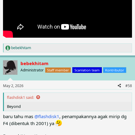
bebekhitam
R
e
a
bebekhitam
c
t
Administrator
Staff member
Scanlation team
Kontributor
i
o
n
May 2, 2026
#58
s
:
flashdisk1 said:
Beyond
baru tahu mas
@flashdisk1
, penampakannya agak mirip dg
F4 (dibentuk th 2001) ya