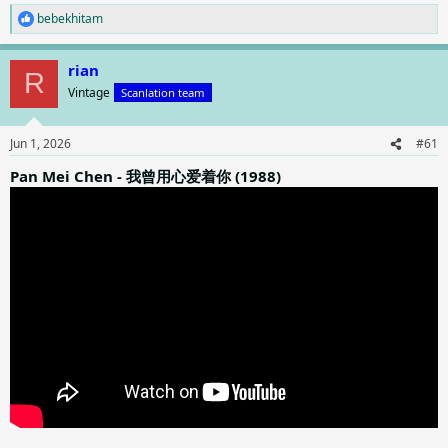
bebekhitam
R
e
a
rian
c
R
t
Vintage
Scanlation team
i
o
n
Jun 1, 2026
#61
s
:
Pan Mei Chen - 我曾用心爱着你 (1988)