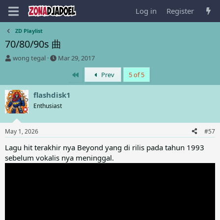
Log in
Register
ZD Playlist
70/80/90s 曲
T
S
wong tegal
Mar 29, 2017
h
t
First
Prev
5 of 5
r
a
e
r
a
t
flashdisk1
d
d
Enthusiast
s
a
t
t
a
e
May 1, 2026
#57
r
t
Lagu hit terakhir nya Beyond yang di rilis pada tahun 1993
e
sebelum vokalis nya meninggal.
r