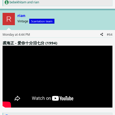
bebekhitam
and
rian
R
e
a
rian
c
R
t
Vintage
Scanlation team
i
o
n
Monday at 4:44 PM
#64
s
:
裘海正 - 爱你十分泪七分 (1994)