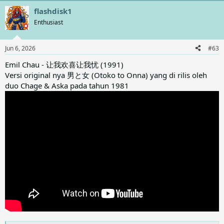
flashdisk1
Enthusiast
Jun 6, 2026
#63
Emil Chau - 让我欢喜让我忧 (1991)
Versi original nya 男と女 (Otoko to Onna) yang di rilis oleh
duo Chage & Aska pada tahun 1981