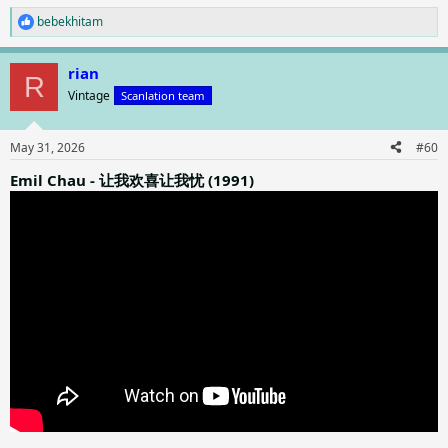
bebekhitam
R
e
a
rian
c
R
t
Vintage
Scanlation team
i
o
n
May 31, 2026
#60
s
:
Emil Chau - 让我欢喜让我忧 (1991)