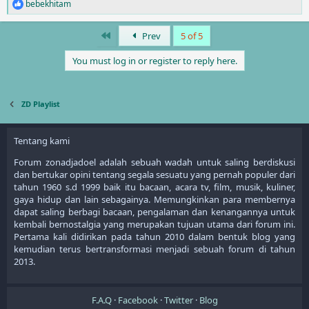
bebekhitam
R
e
a
First
Prev
5 of 5
c
t
You must log in or register to reply here.
i
o
n
s
ZD Playlist
:
Tentang kami
Forum zonadjadoel adalah sebuah wadah untuk saling berdiskusi
dan bertukar opini tentang segala sesuatu yang pernah populer dari
tahun 1960 s.d 1999 baik itu bacaan, acara tv, film, musik, kuliner,
gaya hidup dan lain sebagainya. Memungkinkan para membernya
dapat saling berbagi bacaan, pengalaman dan kenangannya untuk
kembali bernostalgia yang merupakan tujuan utama dari forum ini.
Pertama kali didirikan pada tahun 2010 dalam bentuk blog yang
kemudian terus bertransformasi menjadi sebuah forum di tahun
2013.
F.A.Q
Facebook
Twitter
Blog