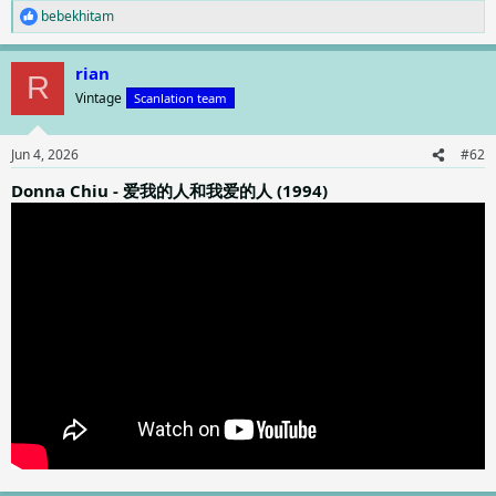
bebekhitam
R
e
a
rian
c
R
t
Vintage
Scanlation team
i
o
n
Jun 4, 2026
#62
s
:
Donna Chiu - 爱我的人和我爱的人 (1994)