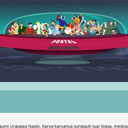
gumi Urasawa Naoki. Karya-karyanya sungguh luar biasa, mesk