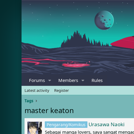
Forums
Members
Rules
Latest activity
Register
Tags
master keaton
Urasawa Naoki
Pengarang/Komikus
Sebagai manga lovers, saya sangat menga