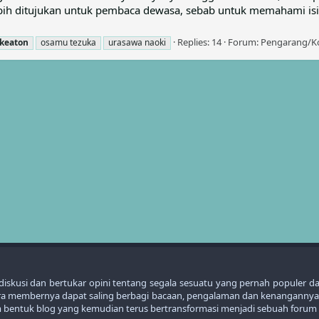
lebih ditujukan untuk pembaca dewasa, sebab untuk memahami i
Replies: 14
Forum:
Pengarang/K
keaton
osamu tezuka
urasawa naoki
kusi dan bertukar opini tentang segala sesuatu yang pernah populer dari t
para membernya dapat saling berbagi bacaan, pengalaman dan kenangannya
lam bentuk blog yang kemudian terus bertransformasi menjadi sebuah forum 