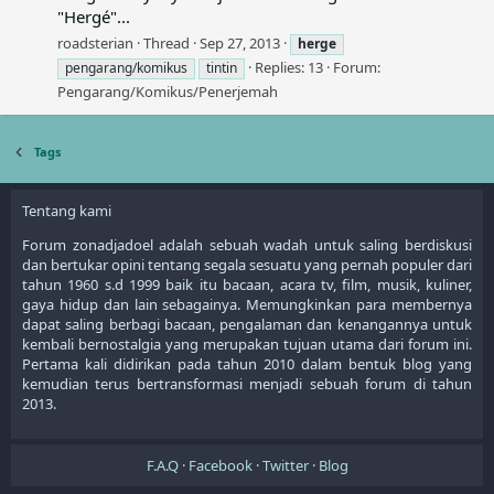
"Hergé"...
roadsterian
Thread
Sep 27, 2013
herge
Replies: 13
Forum:
pengarang/komikus
tintin
Pengarang/Komikus/Penerjemah
Tags
Tentang kami
Forum zonadjadoel adalah sebuah wadah untuk saling berdiskusi
dan bertukar opini tentang segala sesuatu yang pernah populer dari
tahun 1960 s.d 1999 baik itu bacaan, acara tv, film, musik, kuliner,
gaya hidup dan lain sebagainya. Memungkinkan para membernya
dapat saling berbagi bacaan, pengalaman dan kenangannya untuk
kembali bernostalgia yang merupakan tujuan utama dari forum ini.
Pertama kali didirikan pada tahun 2010 dalam bentuk blog yang
kemudian terus bertransformasi menjadi sebuah forum di tahun
2013.
F.A.Q
Facebook
Twitter
Blog