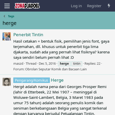
Log in
Register
Tags
herge
Penerbit Tintin
Hasil cetakan = bentuk fisik, pemilihan jenis font, gaya
terjemahan, dll. khusus untuk penerbit tiga lima
djakarta, sudah ada yang pernah lihat fisiknya? karena
saya sendiri belum pernah lihat :D
maszd
Thread
Dec 5, 2016
Replies: 22
herge
tintin
Forum:
Obrolan Seputar Komik dan Bacaan Lain
Herge
Pengarang/Komikus
Hergé adalah nama pena dari Georges Prosper Remi
(lahir di Etterbeek, 22 Mei 1907 – meninggal di
Woluwe-Saint-Lambert, Belgia, 3 Maret 1983 pada
umur 75 tahun) adalah seorang penulis komik dan
seniman berkebangsaan Belgia yang sangat terkenal
dengan karyanya berjudul Petualangan Tintin.