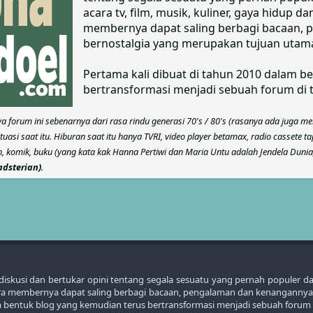
acara tv, film, musik, kuliner, gaya hidup
membernya dapat saling berbagi bacaan,
bernostalgia yang merupakan tujuan utama 
Pertama kali dibuat di tahun 2010 dalam b
bertransformasi menjadi sebuah forum di 
a forum ini sebenarnya dari rasa rindu generasi 70's / 80's (rasanya ada juga m
uasi saat itu. Hiburan saat itu hanya TVRI, video player betamax, radio cassete t
, komik, buku (yang kata kak Hanna Pertiwi dan Maria Untu adalah Jendela Dunia)
adsterian)
.
kusi dan bertukar opini tentang segala sesuatu yang pernah populer dari t
para membernya dapat saling berbagi bacaan, pengalaman dan kenangannya
lam bentuk blog yang kemudian terus bertransformasi menjadi sebuah forum 