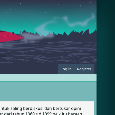
Log in
Register
tuk saling berdiskusi dan bertukar opini
 dari tahun 1960 s.d 1999 baik itu bacaan,