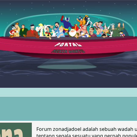
Forum zonadjadoel adalah sebuah wadah un
tentang segala sesuatu yang pernah populer