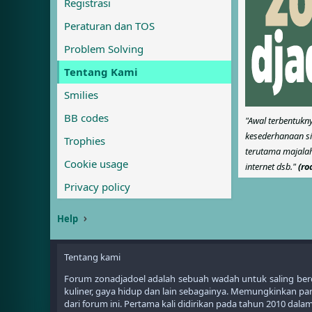
Registrasi
Peraturan dan TOS
Problem Solving
Tentang Kami
Smilies
BB codes
"Awal terbentukny
kesederhanaan sit
Trophies
terutama majalah
Cookie usage
internet dsb."
(ro
Privacy policy
Help
Tentang kami
Forum zonadjadoel adalah sebuah wadah untuk saling berdis
kuliner, gaya hidup dan lain sebagainya. Memungkinkan 
dari forum ini. Pertama kali didirikan pada tahun 2010 da