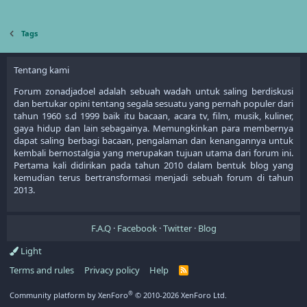
Tags
Tentang kami
Forum zonadjadoel adalah sebuah wadah untuk saling berdiskusi
dan bertukar opini tentang segala sesuatu yang pernah populer dari
tahun 1960 s.d 1999 baik itu bacaan, acara tv, film, musik, kuliner,
gaya hidup dan lain sebagainya. Memungkinkan para membernya
dapat saling berbagi bacaan, pengalaman dan kenangannya untuk
kembali bernostalgia yang merupakan tujuan utama dari forum ini.
Pertama kali didirikan pada tahun 2010 dalam bentuk blog yang
kemudian terus bertransformasi menjadi sebuah forum di tahun
2013.
F.A.Q
Facebook
Twitter
Blog
Light
Terms and rules
Privacy policy
Help
R
S
S
®
Community platform by XenForo
© 2010-2026 XenForo Ltd.