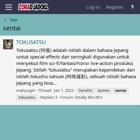
Log in
Register
Tags
sentai
TOKUSATSU
Tokusatsu (特撮) adalah istilah dalam bahasa Jepang
untuk special effects dan seringkali digunakan untuk
menyebut film sci-fi/fantasi/horor live-action produksi
Jepang. Istilah “tokusatsu” merupakan kependekan dari
istilah tokushu satsuei (特殊撮影), sebuah istilah bahasa
Jepang yang bisa...
mahyugin
Thread
Jan 1, 2022
henshin
kamen
sentai
Replies: 5
Forum:
Totally 80s-90's
tokusatsu